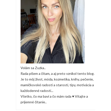
Volám sa Zuzka..
Rada píšem a čítam, a aj preto vznikol tento blog.
Je to môj život, móda, kozmetika, knihy, pečenie,
mamičkovské radosti a starosti, tipy, motivácia a
každodenné radosti...
Všetko, čo ma baví a čo mám rada ♥ Vitajte a
príjemné čítanie..