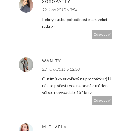
XOXOPATTY
22. júna 2015 o 9:54
Pekny outfit, pohodlnosť mam velmi
rada :-)
Odpovedať
WANITY
22. júna 2015 o 12:30
Outfit jako stvořený na procházku :) U
nás to počasí teda na první letní den
vůbec nevypadalo, 15° brr :(
Odpovedať
MICHAELA