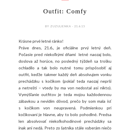
Outfit: Comfy
BY ZUZULIENKA - 21.6.15
Krásne prvé letné ránko!
Práve dnes, 21.6., je oficiálne prvý letný deň.
Počasie pred niekoľkými dňami letné naozaj bolo,
doslova až horúce, no posledný týždeň sa trošku
ochladilo a tak bolo nutné tomu prispôsobiť aj
outfit, keďže takmer každý deň absolvujem vonku
prechádzku s kočíkom (pokiaľ teda naozaj neprší
a netreští – vtedy by ma von nedostal asi nikto).
Vymýšľanie outfitov je teda mojou každodennou
zábavkou a nevidím dôvod, prečo by som mala ísť
s kočíkom von neupravená. Podmienkou pri
kočíkovaní je hlavne, aby to bolo pohodlné. Predsa
len absolvovať niekoľkohodinové prechádzky sa
inak ani nedá. Preto zo šatníka stále vyberám niečo