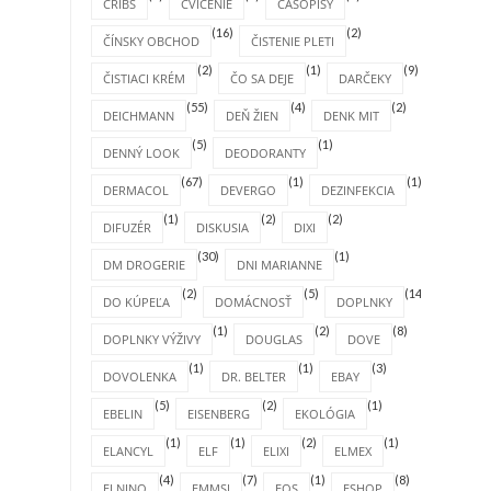
CRIBS
CVIČENIE
ČASOPISY
(16)
(2)
ČÍNSKY OBCHOD
ČISTENIE PLETI
(2)
(1)
(9)
ČISTIACI KRÉM
ČO SA DEJE
DARČEKY
(55)
(4)
(2)
DEICHMANN
DEŇ ŽIEN
DENK MIT
(5)
(1)
DENNÝ LOOK
DEODORANTY
(67)
(1)
(1)
DERMACOL
DEVERGO
DEZINFEKCIA
(1)
(2)
(2)
DIFUZÉR
DISKUSIA
DIXI
(30)
(1)
DM DROGERIE
DNI MARIANNE
(2)
(5)
(14)
DO KÚPEĽA
DOMÁCNOSŤ
DOPLNKY
(1)
(2)
(8)
DOPLNKY VÝŽIVY
DOUGLAS
DOVE
(1)
(1)
(3)
DOVOLENKA
DR. BELTER
EBAY
(5)
(2)
(1)
EBELIN
EISENBERG
EKOLÓGIA
(1)
(1)
(2)
(1)
ELANCYL
ELF
ELIXI
ELMEX
(4)
(7)
(1)
(8)
ELNINO
EMMSI
EOS
ESHOP