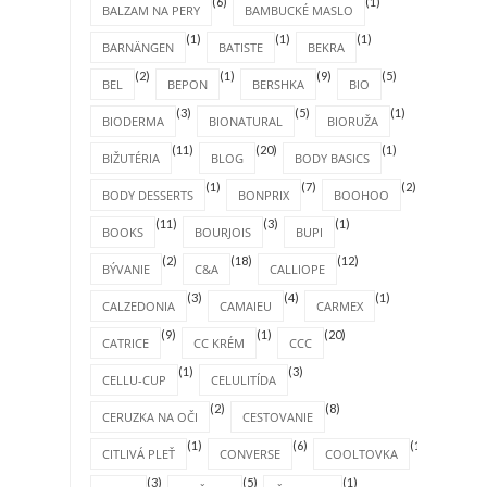
(6)
(1)
BALZAM NA PERY
BAMBUCKÉ MASLO
(1)
(1)
(1)
BARNÄNGEN
BATISTE
BEKRA
(2)
(1)
(9)
(5)
BEL
BEPON
BERSHKA
BIO
(3)
(5)
(1)
BIODERMA
BIONATURAL
BIORUŽA
(11)
(20)
(1)
BIŽUTÉRIA
BLOG
BODY BASICS
(1)
(7)
(2)
BODY DESSERTS
BONPRIX
BOOHOO
(11)
(3)
(1)
BOOKS
BOURJOIS
BUPI
(2)
(18)
(12)
BÝVANIE
C&A
CALLIOPE
(3)
(4)
(1)
CALZEDONIA
CAMAIEU
CARMEX
(9)
(1)
(20)
CATRICE
CC KRÉM
CCC
(1)
(3)
CELLU-CUP
CELULITÍDA
(2)
(8)
CERUZKA NA OČI
CESTOVANIE
(1)
(6)
(1)
CITLIVÁ PLEŤ
CONVERSE
COOLTOVKA
(3)
(5)
(1)