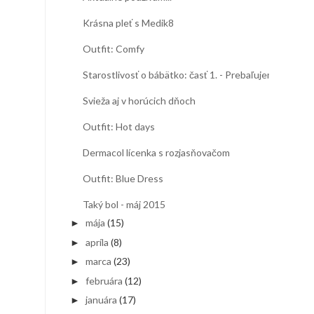
Krásna pleť s Medik8
Outfit: Comfy
Starostlivosť o bábätko: časť 1. - Prebaľujeme
Svieža aj v horúcich dňoch
Outfit: Hot days
Dermacol lícenka s rozjasňovačom
Outfit: Blue Dress
Taký bol - máj 2015
mája
(15)
►
apríla
(8)
►
marca
(23)
►
februára
(12)
►
januára
(17)
►