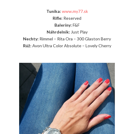
Tunika:
www.my77.sk
Rifle:
Reserved
Baleríny:
F&F
Náhrdelník:
Just Play
Nechty:
Rimmel – Rita Ora – 300 Glaston Berry
Rúž:
Avon Ultra Color Absolute – Lovely Cherry