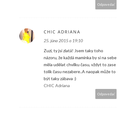
Odpovedať
CHIC ADRIANA
25. júna 2015 o 19:10
Zuzi, ty jsi zlatá! Jsem taky toho
názoru, že každá maminka by si na sebe
měla udělat chvilku času, vždyt to zase
tolik času nezabere..A naopak může to
být taky zábava :)
CHIC Adriana
Odpovedať