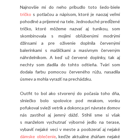
Najnovšie mi do neho pribudlo toto šedo-biele
tričko
s potlačou a nápisom, ktoré je naozaj veľmi
pohodlné a príjemné na tele. Jednoduché predĺžené
tričko, ktoré môžeme nazvať aj tunikou, som
skombinovala s mojimi obľúbenými modrými
džínsami a pre oživenie doplnila červenými
balerínkami s mašličkami a masívnym červeným
náhrdelníkom. A keď už červené doplnky, tak aj
nechty som zladila do tohto odtieňa. Tvári som
dodala farbu pomocou červeného rúžu, nasadila
úsmev a mohla vyraziť na prechádzku.
Outfit to bol ako stvorený do počasia toho dňa,
slniečko bolo spolovice pod mrakom, vonku
pofukoval svieži vetrík a dokonca pri návrate domov
nás zastihol aj jemný dážď. Stihli sme si však
s manželom vychutnať výborné jedlo na terase,
vybaviť nejaké veci v meste a poobzerať aj nejaké
dámske oblečenie
, keďže aktuálne zháňam nejaké