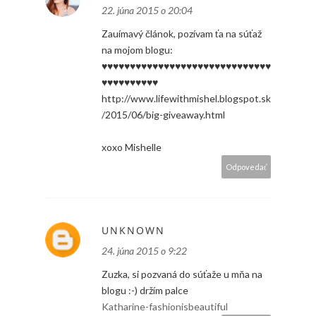
22. júna 2015 o 20:04
Zauímavý článok, pozívam ťa na súťaž
na mojom blogu:
♥♥♥♥♥♥♥♥♥♥♥♥♥♥♥♥♥♥♥♥♥♥♥♥♥♥♥♥♥♥
♥♥♥♥♥♥♥♥♥♥
http://www.lifewithmishel.blogspot.sk
/2015/06/big-giveaway.html
xoxo Mishelle
Odpovedať
UNKNOWN
24. júna 2015 o 9:22
Zuzka, si pozvaná do súťaže u mňa na
blogu :-) držím palce
Katharine-fashionisbeautiful