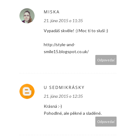
MISKA
21. júna 2015 o 11:35
Vypadáš skvěle! :) Moc ti to sluší :)
http://style-and-
smile15.blogspot.co.uk/
Odpovedať
U SEDMIKRÁSKY
21. júna 2015 o 12:35
Krásná :-)
Pohodlné, ale pěkné a sladěné.
Odpovedať