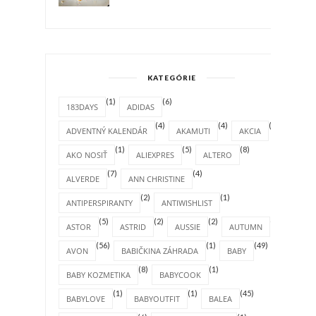
KATEGÓRIE
(1)
(6)
183DAYS
ADIDAS
(4)
(4)
(1)
ADVENTNÝ KALENDÁR
AKAMUTI
AKCIA
(1)
(5)
(8)
AKO NOSIŤ
ALIEXPRES
ALTERO
(7)
(4)
ALVERDE
ANN CHRISTINE
(2)
(1)
ANTIPERSPIRANTY
ANTIWISHLIST
(5)
(2)
(2)
(4)
ASTOR
ASTRID
AUSSIE
AUTUMN
(56)
(1)
(49)
AVON
BABIČKINA ZÁHRADA
BABY
(8)
(1)
BABY KOZMETIKA
BABYCOOK
(1)
(1)
(45)
BABYLOVE
BABYOUTFIT
BALEA