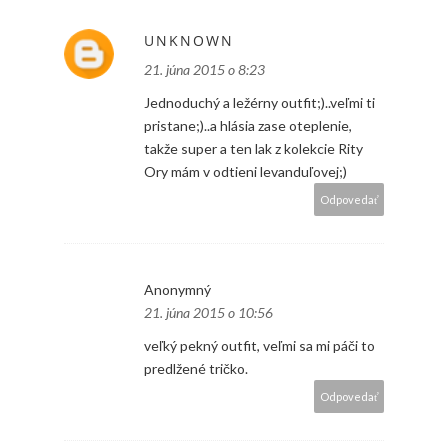
UNKNOWN
21. júna 2015 o 8:23
Jednoduchý a ležérny outfit;)..veľmi ti
pristane;)..a hlásia zase oteplenie,
takže super a ten lak z kolekcie Rity
Ory mám v odtieni levanduľovej;)
Odpovedať
Anonymný
21. júna 2015 o 10:56
veľký pekný outfit, veľmi sa mi páči to
predlžené tričko.
Odpovedať