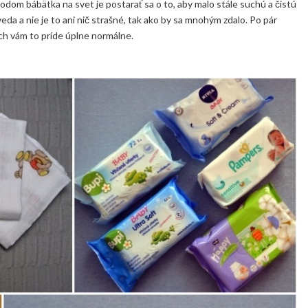
dom bábätka na svet je postarať sa o to, aby malo stále suchú a čistú
veda a nie je to ani nič strašné, tak ako by sa mnohým zdalo. Po pár
ch vám to príde úplne normálne.