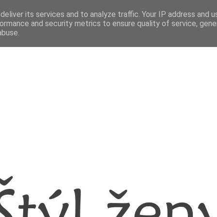
eliver its services and to analyze traffic. Your IP address and 
ormance and security metrics to ensure quality of service, gen
abuse.