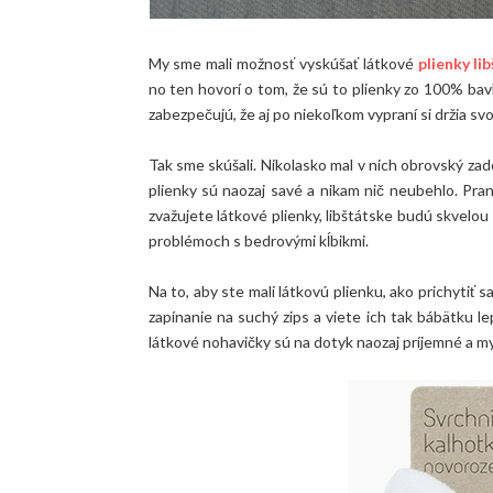
My sme mali možnosť vyskúšať látkové
plienky li
no ten hovorí o tom, že sú to plienky zo 100% bavln
zabezpečujú, že aj po niekoľkom vypraní si držia svoj
Tak sme skúšali. Nikolasko mal v nich obrovský zad
plienky sú naozaj savé a nikam nič neubehlo. Pran
zvažujete látkové plienky, libštátske budú skvelou
problémoch s bedrovými kĺbikmi.
Na to, aby ste mali látkovú plienku, ako prichytiť s
zapínanie na suchý zips a viete ich tak bábätku l
látkové nohavičky sú na dotyk naozaj príjemné a mysl