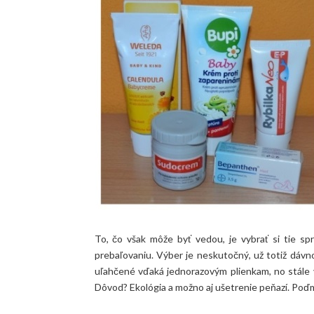
To, čo však môže byť vedou, je vybrať si tie sp
prebaľovaniu. Výber je neskutočný, už totiž dávn
uľahčené vďaká jednorazovým plienkam, no stále v
Dôvod? Ekológia a možno aj ušetrenie peňazí. Poďme