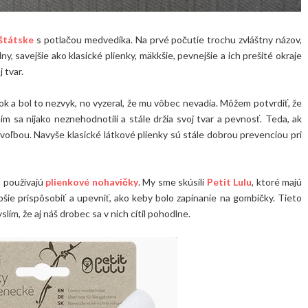
bštátske
s potlačou medvedíka. Na prvé počutie trochu zvláštny názov,
y, savejšie ako klasické plienky, mäkkšie, pevnejšie a ich prešité okraje
 tvar.
ok a bol to nezvyk, no vyzeral, že mu vôbec nevadia. Môžem potvrdiť, že
ím sa nijako neznehodnotili a stále držia svoj tvar a pevnosť. Teda, ak
 voľbou. Navyše klasické látkové plienky sú stále dobrou prevenciou pri
a používajú
plienkové nohavičky
. My sme skúsili
Petit Lulu
, ktoré majú
epšie prispôsobiť a upevniť, ako keby bolo zapínanie na gombičky. Tieto
ím, že aj náš drobec sa v nich cítil pohodlne.