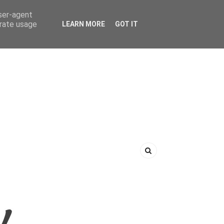
user-agent
erate usage
LEARN MORE
GOT IT