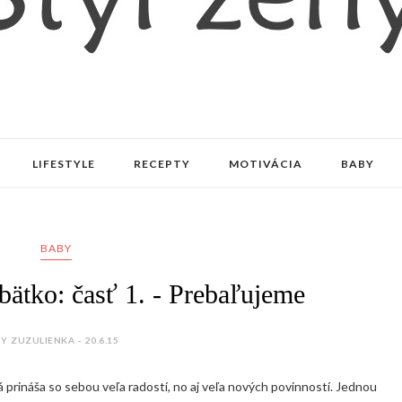
LIFESTYLE
RECEPTY
MOTIVÁCIA
BABY
BABY
ábätko: časť 1. - Prebaľujeme
Y ZUZULIENKA - 20.6.15
á prináša so sebou veľa radostí, no aj veľa nových povinností. Jednou