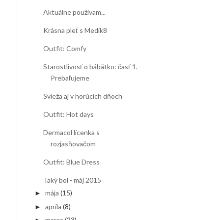
Aktuálne používam...
Krásna pleť s Medik8
Outfit: Comfy
Starostlivosť o bábätko: časť 1. -
Prebaľujeme
Svieža aj v horúcich dňoch
Outfit: Hot days
Dermacol lícenka s
rozjasňovačom
Outfit: Blue Dress
Taký bol - máj 2015
mája
(15)
►
apríla
(8)
►
marca
(23)