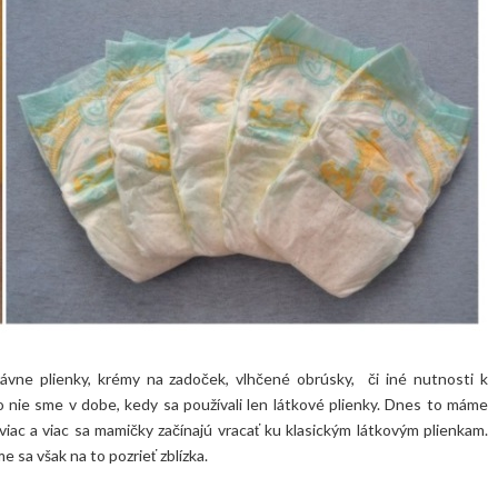
rávne plienky, krémy na zadoček, vlhčené obrúsky, či iné nutnosti k
o nie sme v dobe, kedy sa používali len látkové plienky. Dnes to máme
iac a viac sa mamičky začínajú vracať ku klasickým látkovým plienkam.
 sa však na to pozrieť zblízka.