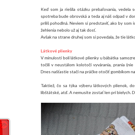
Keď som ja riešila otázku prebaľovania, vedela 
spotreba bude obrovská a teda aj náš odpad v domá
príliš pohodlná. Neviem si predstaviť, ako by som i
žehlenia nebolo už aj tak dosť.
Avšak na strane druhej som si povedala, že tie lát
Látkové plienky
V minulosti boli látkové plienky u bábätka samozr
točili v neustálom kolotoči vyvárania, prania (n
Dnes našťastie stačí na práčke otočiť gombíkom na 
Taktiež, čo sa týka výberu látkových plienok, do
libštátské, atď. A nemusíte zostať len pri bielych. 