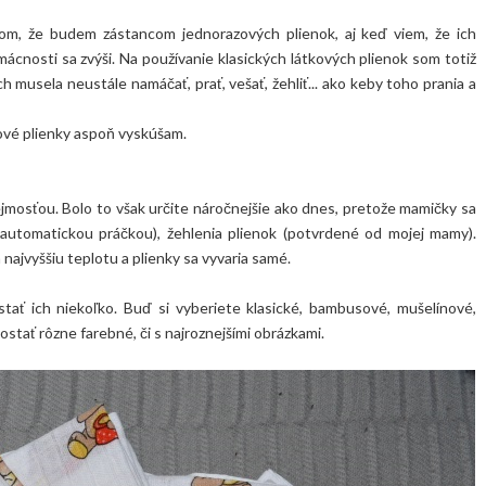
som, že budem zástancom jednorazových plienok, aj keď viem, že ich
cnosti sa zvýši. Na používanie klasických látkových plienok som totiž
ch musela neustále namáčať, prať, vešať, žehliť... ako keby toho prania a
kové plienky aspoň vyskúšam.
ejmosťou. Bolo to však určite náročnejšie ako dnes, pretože mamičky sa
ie automatickou práčkou), žehlenia plienok (potvrdené od mojej mamy).
najvyššiu teplotu a plienky sa vyvaria samé.
stať ich niekoľko. Buď si vyberiete klasické, bambusové, mušelínové,
Dostať rôzne farebné, či s najroznejšími obrázkami.