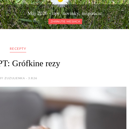
Máj 2026 - tipy, novinky, inšpirácie
ZHRNUTIE MESIACA
RECEPTY
: Grófkine rezy
BY ZUZULIENKA - 3.8.26