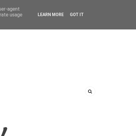
user-agent
erate usage
LEARN MORE
GOT IT