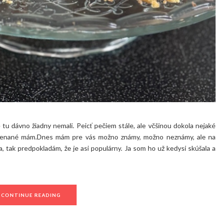
tu dávno žiadny nemali. Peicť pečiem stále, ale včšinou dokola nejaké
amenané mám.Dnes mám pre vás možno známy, možno neznámy, ale na
ka, tak predpokladám, že je asi populárny. Ja som ho už kedysi skúšala a
CONTINUE READING