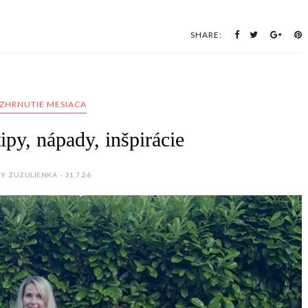
SHARE:
ZHRNUTIE MESIACA
ipy, nápady, inšpirácie
Y ZUZULIENKA - 31.7.26