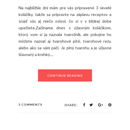
Na najbližšie dni mám pre vás pripravené 3 skvelé
koláčiky, takže sa pripravte na záplavu receptov a
snáď vás aj niečo osloví, čo si v v blízkej dobe
upečiete.Začíname dnes s úžasným koláčikom,
ktorý som si ja nazvala tvarožník, ale pokojne ho
môžete nazvať aj tvarohové pité, tvarohové rezy,
alebo ako sa vám páči. Je plný tvarohu a je úžasne
šťavnatý a krehký....
CONTINUE READING
3 COMMENTS
SHARE: