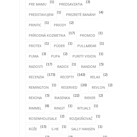
(1)
(3)
PRE MAMU
PREDSAVZATIA
(1)
(4)
PREDSTAVUJEM
PREZRETÉ BANÁNY
(1)
(2)
PRINTIC
PRIODY
(17)
(1)
PRÍRODNÁ KOZMETIKA
PROMOD
(1)
(1)
(1)
PROTEX
PÚDER
PULL&BEAR
(3)
(2)
(1)
PUMA
PUPA
PURITY VISION
(17)
(1)
(5)
RADOSTI
RADOX
RANDOM
(173)
(143)
(2)
RECENZIA
RECEPTY
RELAX
(1)
(20)
(2)
REMINGTON
RESERVED
REVLON
(5)
(22)
(2)
REXONA
RIASENKA
RIEKER
(8)
(1)
(1)
RIMMEL
RINGIT
RITUALS
(2)
(1)
ROSEWHOLESALE
ROZJASŇOVAČ
(15)
(1)
(1)
RÚŽE
S-HE
SALLY HANSEN
(2)
(3)
(1)