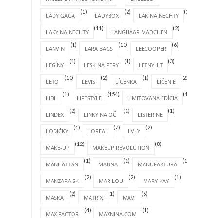
(1)
(2)
(1)
LADY GAGA
LADYBOX
LAK NA NECHTY
(11)
(2)
LAKY NA NECHTY
LANGHAAR MADCHEN
(1)
(10)
(6)
LANVIN
LARA BAGS
LEECOOPER
(1)
(1)
(3)
LEGÍNY
LESK NA PERY
LETNYHIT
(10)
(2)
(1)
(25)
LETO
LEVIS
LÍCENKA
LÍČENIE
(1)
(154)
(1)
LIDL
LIFESTYLE
LIMITOVANÁ EDÍCIA
(2)
(1)
(1)
LINDEX
LINKY NA OČI
LISTERINE
(1)
(7)
(2)
LODIČKY
LOREAL
LVLY
(12)
(8)
MAKE-UP
MAKEUP REVOLUTION
(1)
(1)
(1)
MANHATTAN
MANNA
MANUFAKTURA
(2)
(2)
(1)
MANZARA.SK
MARILOU
MARY KAY
(2)
(1)
(6)
MASKA
MATRIX
MAVI
(4)
(1)
MAX FACTOR
MAXNINA.COM