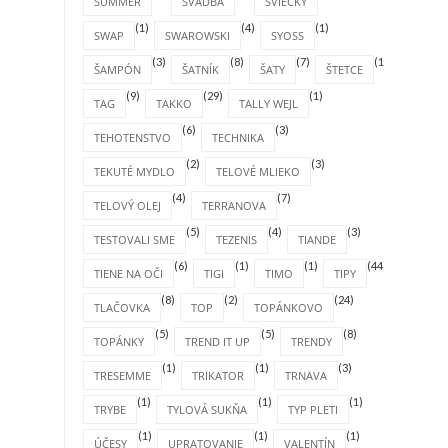
SUMMER
SVADBA
SVIEČKY
(1)
(4)
(1)
SWAP
SWAROWSKI
SYOSS
(3)
(8)
(7)
(1)
ŠAMPÓN
ŠATNÍK
ŠATY
ŠTETCE
(9)
(29)
(1)
TAG
TAKKO
TALLY WEJL
(6)
(3)
TEHOTENSTVO
TECHNIKA
(2)
(3)
TEKUTÉ MYDLO
TELOVÉ MLIEKO
(4)
(7)
TELOVÝ OLEJ
TERRANOVA
(5)
(4)
(3)
TESTOVALI SME
TEZENIS
TIANDE
(6)
(1)
(1)
(44)
TIENE NA OČI
TIGI
TIMO
TIPY
(8)
(2)
(24)
TLAČOVKA
TOP
TOPÁNKOVO
(5)
(5)
(8)
TOPÁNKY
TREND IT UP
TRENDY
(1)
(1)
(3)
TRESEMME
TRIKATOR
TRNAVA
(1)
(1)
(1)
TRYBE
TYLOVÁ SUKŇA
TYP PLETI
(1)
(1)
(1)
ÚČESY
UPRATOVANIE
VALENTÍN