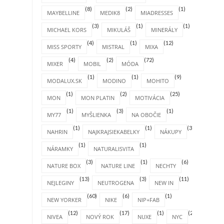
(8)
(2)
(1)
MAYBELLINE
MEDIK8
MIADRESSES
(3)
(1)
(1)
MICHAEL KORS
MIKULÁŠ
MINERÁLY
(4)
(1)
(12)
MISS SPORTY
MISTRAL
MIXA
(4)
(2)
(72)
MIXER
MOBIL
MÓDA
(1)
(1)
(9)
MODALUX.SK
MODINO
MOHITO
(1)
(2)
(25)
MON
MON PLATIN
MOTIVÁCIA
(1)
(3)
(1)
MY77
MYŠLIENKA
NA OBOČIE
(1)
(1)
(31)
NAHRIN
NAJKRAJSIEKABELKY
NÁKUPY
(1)
(1)
NÁRAMKY
NATURALISVITA
(3)
(1)
(6)
NATURE BOX
NATURE LINE
NECHTY
(13)
(3)
(11)
NEJLEGINY
NEUTROGENA
NEW IN
(60)
(6)
(1)
NEW YORKER
NIKE
NIP+FAB
(12)
(17)
(1)
(2)
NIVEA
NOVÝ ROK
NUXE
NYC