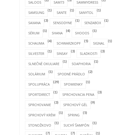
SALOOS
SAM73
SAMMYDRESS
(1)
(1)
(1)
SAMSUNG
SANTE
SANYTOL
(3)
(1)
(1)
SAXANA
SENSODYNE
SENZABOX
(1)
(4)
(1)
SÉRUM
SHANA
SHOOOS
(4)
(5)
(1)
SCHAUMA
SCHWARZKOPF
SIGNAL
(1)
(3)
(3)
SILVESTER
SINSAY
SLADKOSTI
(1)
(1)
SLNEČNÉ OKULIARE
SOAPHORIA
(1)
(2)
SOLÁRIUM
SPODNÉ PRÁDLO
(29)
(1)
SPOLUPRÁCA
SPOMIENKY
(1)
(3)
SPORTDIRECT
SPRCHOVACIA PENA
(3)
(9)
SPRCHOVANIE
SPRCHOVÝ GÉL
(1)
(5)
SPRCHOVÝ KRÉM
SPRING
(1)
(1)
STONOŽKOVO
SUCHÝ ŠAMPÓN
(7)
(7)
(1)