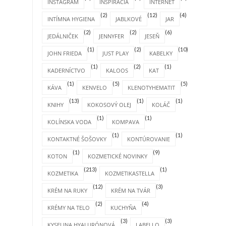
INSTAGRAM
INŠPIRÁCIA
INTERNET
(2)
(12)
(4)
INTÍMNA HYGIENA
JABLKOVÉ
JAR
(2)
(2)
(6)
JEDÁLNIČEK
JENNYFER
JESEŇ
(1)
(2)
(10)
JOHN FRIEDA
JUST PLAY
KABELKY
(1)
(2)
(1)
KADERNÍCTVO
KALOOS
KAT
(1)
(5)
(5)
KÁVA
KENVELO
KLENOTYHEMATIT
(13)
(1)
(1)
KNIHY
KOKOSOVÝ OLEJ
KOLÁČ
(1)
(1)
KOLÍNSKA VODA
KOMPAVA
(1)
(1)
KONTAKTNÉ ŠOŠOVKY
KONTÚROVANIE
(1)
(9)
KOTON
KOZMETICKÉ NOVINKY
(213)
(1)
KOZMETIKA
KOZMETIKASTELLA
(12)
(3)
KRÉM NA RUKY
KRÉM NA TVÁR
(2)
(4)
KRÉMY NA TELO
KUCHYŇA
(3)
(3)
KYSELINA HYALURÓNOVÁ
LABELLO