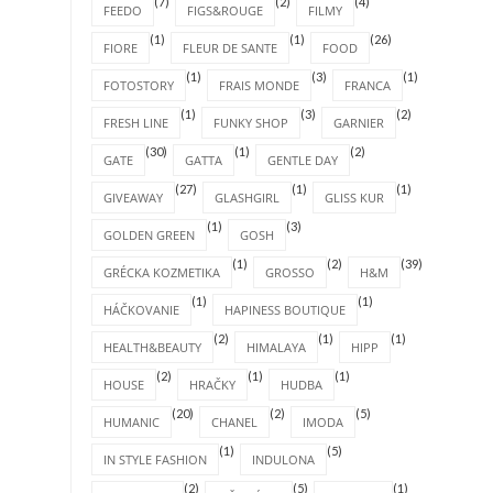
(7)
(2)
(4)
FEEDO
FIGS&ROUGE
FILMY
(1)
(1)
(26)
FIORE
FLEUR DE SANTE
FOOD
(1)
(3)
(1)
FOTOSTORY
FRAIS MONDE
FRANCA
(1)
(3)
(2)
FRESH LINE
FUNKY SHOP
GARNIER
(30)
(1)
(2)
GATE
GATTA
GENTLE DAY
(27)
(1)
(1)
GIVEAWAY
GLASHGIRL
GLISS KUR
(1)
(3)
GOLDEN GREEN
GOSH
(1)
(2)
(39)
GRÉCKA KOZMETIKA
GROSSO
H&M
(1)
(1)
HÁČKOVANIE
HAPINESS BOUTIQUE
(2)
(1)
(1)
HEALTH&BEAUTY
HIMALAYA
HIPP
(2)
(1)
(1)
HOUSE
HRAČKY
HUDBA
(20)
(2)
(5)
HUMANIC
CHANEL
IMODA
(1)
(5)
IN STYLE FASHION
INDULONA
(2)
(5)
(1)