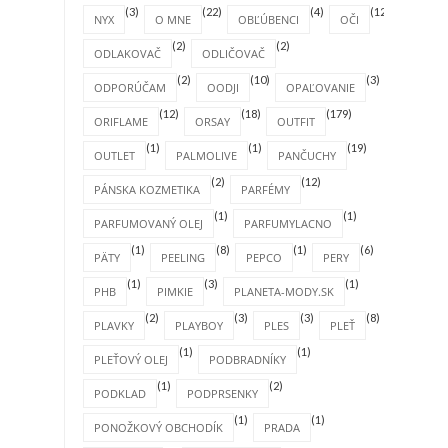
(3)
(22)
(4)
(12)
NYX
O MNE
OBĽÚBENCI
OČI
(2)
(2)
ODLAKOVAČ
ODLIČOVAČ
(2)
(10)
(3)
ODPORÚČAM
OODJI
OPAĽOVANIE
(12)
(18)
(179)
ORIFLAME
ORSAY
OUTFIT
(1)
(1)
(19)
OUTLET
PALMOLIVE
PANČUCHY
(2)
(12)
PÁNSKA KOZMETIKA
PARFÉMY
(1)
(1)
PARFUMOVANÝ OLEJ
PARFUMYLACNO
(1)
(8)
(1)
(6)
PÄTY
PEELING
PEPCO
PERY
(1)
(3)
(1)
PHB
PIMKIE
PLANETA-MODY.SK
(2)
(3)
(3)
(8)
PLAVKY
PLAYBOY
PLES
PLEŤ
(1)
(1)
PLEŤOVÝ OLEJ
PODBRADNÍKY
(1)
(2)
PODKLAD
PODPRSENKY
(1)
(1)
PONOŽKOVÝ OBCHODÍK
PRADA