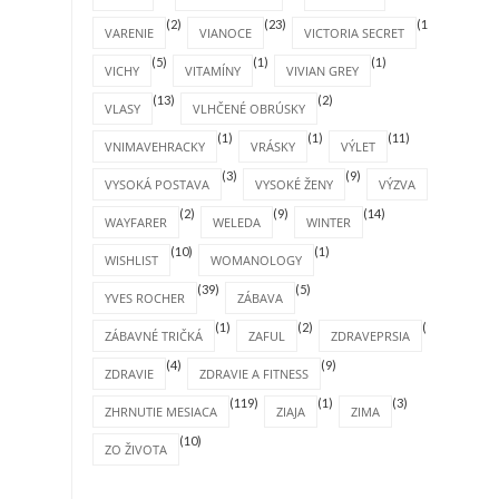
(2)
(23)
(1)
VARENIE
VIANOCE
VICTORIA SECRET
(5)
(1)
(1)
VICHY
VITAMÍNY
VIVIAN GREY
(13)
(2)
VLASY
VLHČENÉ OBRÚSKY
(1)
(1)
(11)
VNIMAVEHRACKY
VRÁSKY
VÝLET
(3)
(9)
(3)
VYSOKÁ POSTAVA
VYSOKÉ ŽENY
VÝZVA
(2)
(9)
(14)
WAYFARER
WELEDA
WINTER
(10)
(1)
WISHLIST
WOMANOLOGY
(39)
(5)
YVES ROCHER
ZÁBAVA
(1)
(2)
(1)
ZÁBAVNÉ TRIČKÁ
ZAFUL
ZDRAVEPRSIA
(4)
(9)
ZDRAVIE
ZDRAVIE A FITNESS
(119)
(1)
(3)
ZHRNUTIE MESIACA
ZIAJA
ZIMA
(10)
ZO ŽIVOTA