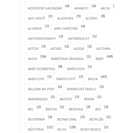
(4)
(4)
(1)
ADVENTNÝ KALENDÁR
AKAMUTI
AKCIA
(1)
(5)
(8)
AKO NOSIŤ
ALIEXPRES
ALTERO
(7)
(4)
ALVERDE
ANN CHRISTINE
(2)
(1)
ANTIPERSPIRANTY
ANTIWISHLIST
(5)
(2)
(2)
(4)
ASTOR
ASTRID
AUSSIE
AUTUMN
(56)
(1)
(49)
AVON
BABIČKINA ZÁHRADA
BABY
(8)
(1)
BABY KOZMETIKA
BABYCOOK
(1)
(1)
(45)
BABYLOVE
BABYOUTFIT
BALEA
(6)
(1)
BALZAM NA PERY
BAMBUCKÉ MASLO
(1)
(1)
(1)
BARNÄNGEN
BATISTE
BEKRA
(2)
(1)
(9)
(5)
BEL
BEPON
BERSHKA
BIO
(3)
(5)
(1)
BIODERMA
BIONATURAL
BIORUŽA
(11)
(20)
(1)
BIŽUTÉRIA
BLOG
BODY BASICS