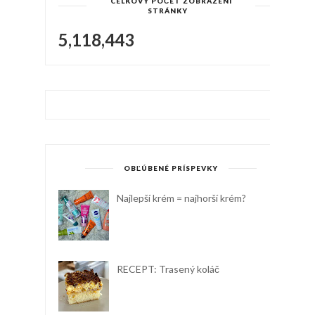
CELKOVÝ POČET ZOBRAZENÍ
STRÁNKY
5,118,443
OBĽÚBENÉ PRÍSPEVKY
Najlepší krém = najhorší krém?
RECEPT: Trasený koláč