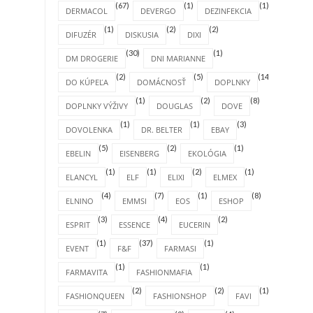
(67)
(1)
(1)
DERMACOL
DEVERGO
DEZINFEKCIA
(1)
(2)
(2)
DIFUZÉR
DISKUSIA
DIXI
(30)
(1)
DM DROGERIE
DNI MARIANNE
(2)
(5)
(14)
DO KÚPEĽA
DOMÁCNOSŤ
DOPLNKY
(1)
(2)
(8)
DOPLNKY VÝŽIVY
DOUGLAS
DOVE
(1)
(1)
(3)
DOVOLENKA
DR. BELTER
EBAY
(5)
(2)
(1)
EBELIN
EISENBERG
EKOLÓGIA
(1)
(1)
(2)
(1)
ELANCYL
ELF
ELIXI
ELMEX
(4)
(7)
(1)
(8)
ELNINO
EMMSI
EOS
ESHOP
(3)
(4)
(2)
ESPRIT
ESSENCE
EUCERIN
(1)
(37)
(1)
EVENT
F&F
FARMASI
(1)
(1)
FARMAVITA
FASHIONMAFIA
(2)
(2)
(1)
FASHIONQUEEN
FASHIONSHOP
FAVI