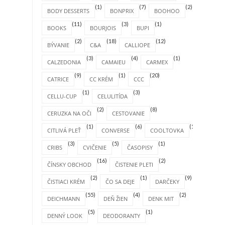
(1)
(7)
(2)
BODY DESSERTS
BONPRIX
BOOHOO
(11)
(3)
(1)
BOOKS
BOURJOIS
BUPI
(2)
(18)
(12)
BÝVANIE
C&A
CALLIOPE
(3)
(4)
(1)
CALZEDONIA
CAMAIEU
CARMEX
(9)
(1)
(20)
CATRICE
CC KRÉM
CCC
(1)
(3)
CELLU-CUP
CELULITÍDA
(2)
(8)
CERUZKA NA OČI
CESTOVANIE
(1)
(6)
(1)
CITLIVÁ PLEŤ
CONVERSE
COOLTOVKA
(3)
(5)
(1)
CRIBS
CVIČENIE
ČASOPISY
(16)
(2)
ČÍNSKY OBCHOD
ČISTENIE PLETI
(2)
(1)
(9)
ČISTIACI KRÉM
ČO SA DEJE
DARČEKY
(55)
(4)
(2)
DEICHMANN
DEŇ ŽIEN
DENK MIT
(5)
(1)
DENNÝ LOOK
DEODORANTY