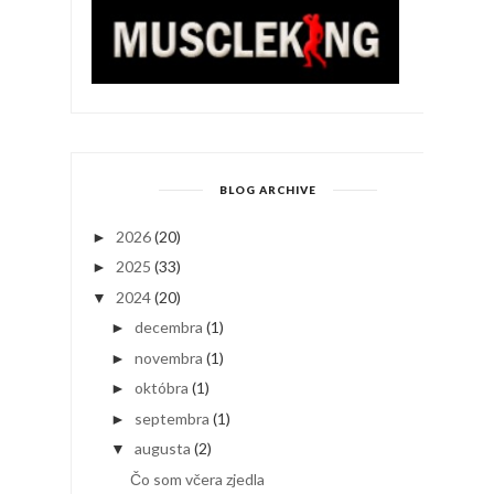
BLOG ARCHIVE
2026
(20)
►
2025
(33)
►
2024
(20)
▼
decembra
(1)
►
novembra
(1)
►
októbra
(1)
►
septembra
(1)
►
augusta
(2)
▼
Čo som včera zjedla