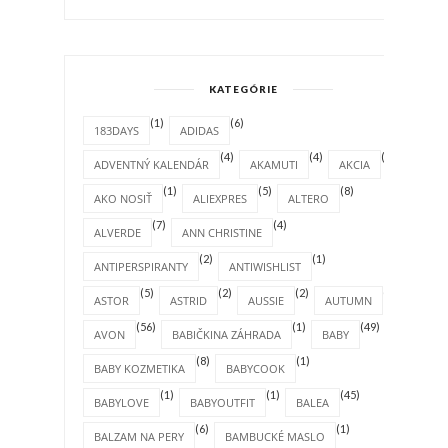
KATEGÓRIE
(1)
(6)
183DAYS
ADIDAS
(4)
(4)
(1)
ADVENTNÝ KALENDÁR
AKAMUTI
AKCIA
(1)
(5)
(8)
AKO NOSIŤ
ALIEXPRES
ALTERO
(7)
(4)
ALVERDE
ANN CHRISTINE
(2)
(1)
ANTIPERSPIRANTY
ANTIWISHLIST
(5)
(2)
(2)
(4)
ASTOR
ASTRID
AUSSIE
AUTUMN
(56)
(1)
(49)
AVON
BABIČKINA ZÁHRADA
BABY
(8)
(1)
BABY KOZMETIKA
BABYCOOK
(1)
(1)
(45)
BABYLOVE
BABYOUTFIT
BALEA
(6)
(1)
BALZAM NA PERY
BAMBUCKÉ MASLO