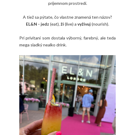
príjemnom prostredí.
A tiež sa pýtate, čo vlastne znamená ten názov?
EL&N - jedz
(eat),
ži
(live) a
vyživuj
(nourish).
Pri privítaní som dostala výborný, farebný, ale teda
mega sladký nealko drink.