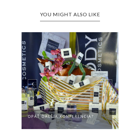
YOU MIGHT ALSO LIKE
OPÄŤ ĎALŠIA KONFERENCIA?
JESE