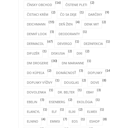
(16)
(2)
ČÍNSKY OBCHOD
ČISTENIE PLETI
(2)
(1)
(9)
ČISTIACI KRÉM
ČO SA DEJE
DARČEKY
(55)
(4)
(2)
DEICHMANN
DEŇ ŽIEN
DENK MIT
(5)
(1)
DENNÝ LOOK
DEODORANTY
(67)
(1)
(1)
DERMACOL
DEVERGO
DEZINFEKCIA
(1)
(2)
(2)
DIFUZÉR
DISKUSIA
DIXI
(30)
(1)
DM DROGERIE
DNI MARIANNE
(2)
(5)
(14)
DO KÚPEĽA
DOMÁCNOSŤ
DOPLNKY
(1)
(2)
(8)
DOPLNKY VÝŽIVY
DOUGLAS
DOVE
(1)
(1)
(3)
DOVOLENKA
DR. BELTER
EBAY
(5)
(2)
(1)
EBELIN
EISENBERG
EKOLÓGIA
(1)
(1)
(2)
(1)
ELANCYL
ELF
ELIXI
ELMEX
(4)
(7)
(1)
(8)
ELNINO
EMMSI
EOS
ESHOP