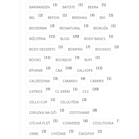
(1)
(1)
(1)
BARNÄNGEN
BATISTE
BEKRA
(2)
(1)
(9)
(5)
BEL
BEPON
BERSHKA
BIO
(3)
(5)
(1)
BIODERMA
BIONATURAL
BIORUŽA
(11)
(20)
(1)
BIŽUTÉRIA
BLOG
BODY BASICS
(1)
(7)
(2)
BODY DESSERTS
BONPRIX
BOOHOO
(11)
(3)
(1)
BOOKS
BOURJOIS
BUPI
(2)
(18)
(12)
BÝVANIE
C&A
CALLIOPE
(3)
(4)
(1)
CALZEDONIA
CAMAIEU
CARMEX
(9)
(1)
(20)
CATRICE
CC KRÉM
CCC
(1)
(3)
CELLU-CUP
CELULITÍDA
(2)
(8)
CERUZKA NA OČI
CESTOVANIE
(1)
(6)
(1)
CITLIVÁ PLEŤ
CONVERSE
COOLTOVKA
(3)
(5)
(1)
CRIBS
CVIČENIE
ČASOPISY