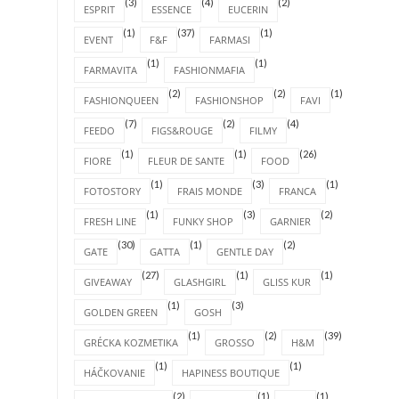
(3)
(4)
(2)
ESPRIT
ESSENCE
EUCERIN
(1)
(37)
(1)
EVENT
F&F
FARMASI
(1)
(1)
FARMAVITA
FASHIONMAFIA
(2)
(2)
(1)
FASHIONQUEEN
FASHIONSHOP
FAVI
(7)
(2)
(4)
FEEDO
FIGS&ROUGE
FILMY
(1)
(1)
(26)
FIORE
FLEUR DE SANTE
FOOD
(1)
(3)
(1)
FOTOSTORY
FRAIS MONDE
FRANCA
(1)
(3)
(2)
FRESH LINE
FUNKY SHOP
GARNIER
(30)
(1)
(2)
GATE
GATTA
GENTLE DAY
(27)
(1)
(1)
GIVEAWAY
GLASHGIRL
GLISS KUR
(1)
(3)
GOLDEN GREEN
GOSH
(1)
(2)
(39)
GRÉCKA KOZMETIKA
GROSSO
H&M
(1)
(1)
HÁČKOVANIE
HAPINESS BOUTIQUE
(2)
(1)
(1)