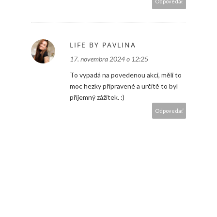
Odpovedať
LIFE BY PAVLINA
17. novembra 2024 o 12:25
To vypadá na povedenou akci, měli to
moc hezky připravené a určitě to byl
příjemný zážitek. :)
Odpovedať