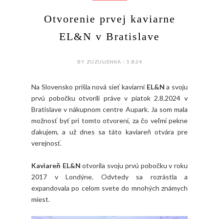
Otvorenie prvej kaviarne
EL&N v Bratislave
BY ZUZULIENKA - 5.8.24
Na Slovensko prišla nová sieť kaviarní
EL&N
a svoju
prvú pobočku otvorili práve v piatok 2.8.2024 v
Bratislave v nákupnom centre Aupark. Ja som mala
možnosť byť pri tomto otvorení, za čo veľmi pekne
ďakujem, a už dnes sa táto kaviareň otvára pre
verejnosť.
Kaviareň EL&N
otvorila svoju prvú pobočku v roku
2017 v Londýne. Odvtedy sa rozrástla a
expandovala po celom svete do mnohých známych
miest.