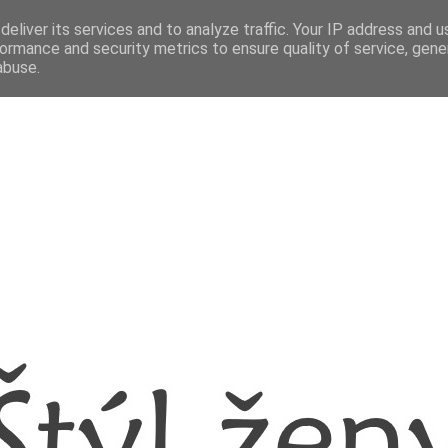
eliver its services and to analyze traffic. Your IP address and 
ormance and security metrics to ensure quality of service, gen
abuse.