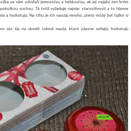
kožka sa vám odvďačí jemnosťou a hebkosťou, ak jej nejaký ten krém
 pokožkou suchou. Tá totiž vyžaduje najviac starostlivosti a to hlavne
via a hydratujú. Na trhu je ich naozaj mnoho, preto môže byť ťažké si
re vás tip na skvelé telové maslá, ktoré úžasne voňajú, hydratujú