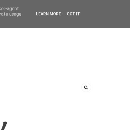
user-agent
erate usage
LEARN MORE
GOT IT