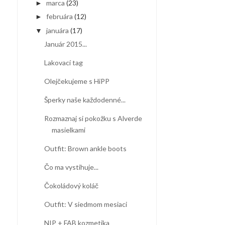
marca
(23)
►
februára
(12)
►
januára
(17)
▼
Január 2015...
Lakovací tag
Olejčekujeme s HiPP
Šperky naše každodenné...
Rozmaznaj si pokožku s Alverde
masielkami
Outfit: Brown ankle boots
Čo ma vystihuje...
Čokoládový koláč
Outfit: V siedmom mesiaci
NIP + FAB kozmetika