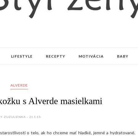
LIFESTYLE
RECEPTY
MOTIVÁCIA
BABY
ALVERDE
kožku s Alverde masielkami
Y ZUZULIENKA - 21.1.15
tarostlivosti o telo, ak ho chceme mať hladké, jemné a hydratované.