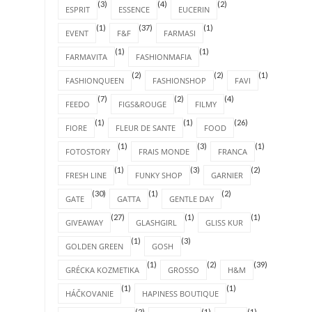
(3)
(4)
(2)
ESPRIT
ESSENCE
EUCERIN
(1)
(37)
(1)
EVENT
F&F
FARMASI
(1)
(1)
FARMAVITA
FASHIONMAFIA
(2)
(2)
(1)
FASHIONQUEEN
FASHIONSHOP
FAVI
(7)
(2)
(4)
FEEDO
FIGS&ROUGE
FILMY
(1)
(1)
(26)
FIORE
FLEUR DE SANTE
FOOD
(1)
(3)
(1)
FOTOSTORY
FRAIS MONDE
FRANCA
(1)
(3)
(2)
FRESH LINE
FUNKY SHOP
GARNIER
(30)
(1)
(2)
GATE
GATTA
GENTLE DAY
(27)
(1)
(1)
GIVEAWAY
GLASHGIRL
GLISS KUR
(1)
(3)
GOLDEN GREEN
GOSH
(1)
(2)
(39)
GRÉCKA KOZMETIKA
GROSSO
H&M
(1)
(1)
HÁČKOVANIE
HAPINESS BOUTIQUE
(2)
(1)
(1)