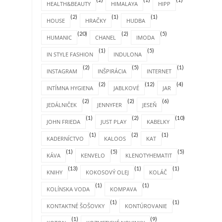
HEALTH&BEAUTY
HIMALAYA
HIPP
(2)
(1)
(1)
HOUSE
HRAČKY
HUDBA
(20)
(2)
(5)
HUMANIC
CHANEL
IMODA
(1)
(5)
IN STYLE FASHION
INDULONA
(2)
(5)
(1)
INSTAGRAM
INŠPIRÁCIA
INTERNET
(2)
(12)
(4)
INTÍMNA HYGIENA
JABLKOVÉ
JAR
(2)
(2)
(6)
JEDÁLNIČEK
JENNYFER
JESEŇ
(1)
(2)
(10)
JOHN FRIEDA
JUST PLAY
KABELKY
(1)
(2)
(1)
KADERNÍCTVO
KALOOS
KAT
(1)
(5)
(5)
KÁVA
KENVELO
KLENOTYHEMATIT
(13)
(1)
(1)
KNIHY
KOKOSOVÝ OLEJ
KOLÁČ
(1)
(1)
KOLÍNSKA VODA
KOMPAVA
(1)
(1)
KONTAKTNÉ ŠOŠOVKY
KONTÚROVANIE
(1)
(9)