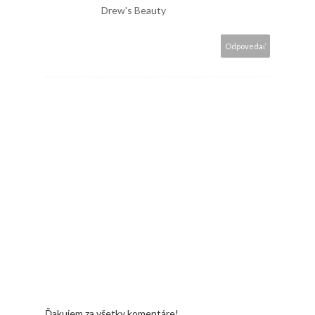
Drew's Beauty
Odpovedať
Ďakujem za všetky komentáre!