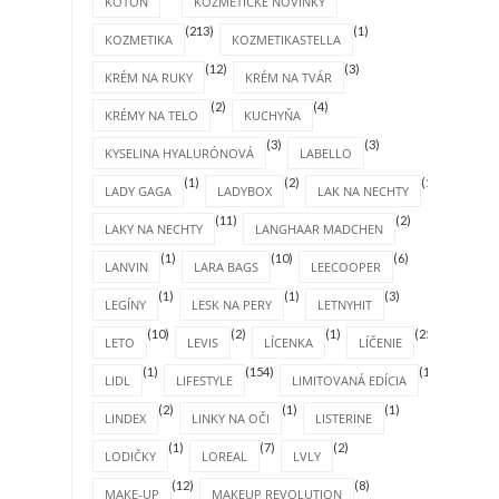
KOTON
KOZMETICKÉ NOVINKY
(213)
(1)
KOZMETIKA
KOZMETIKASTELLA
(12)
(3)
KRÉM NA RUKY
KRÉM NA TVÁR
(2)
(4)
KRÉMY NA TELO
KUCHYŇA
(3)
(3)
KYSELINA HYALURÓNOVÁ
LABELLO
(1)
(2)
(1)
LADY GAGA
LADYBOX
LAK NA NECHTY
(11)
(2)
LAKY NA NECHTY
LANGHAAR MADCHEN
(1)
(10)
(6)
LANVIN
LARA BAGS
LEECOOPER
(1)
(1)
(3)
LEGÍNY
LESK NA PERY
LETNYHIT
(10)
(2)
(1)
(25)
LETO
LEVIS
LÍCENKA
LÍČENIE
(1)
(154)
(1)
LIDL
LIFESTYLE
LIMITOVANÁ EDÍCIA
(2)
(1)
(1)
LINDEX
LINKY NA OČI
LISTERINE
(1)
(7)
(2)
LODIČKY
LOREAL
LVLY
(12)
(8)
MAKE-UP
MAKEUP REVOLUTION