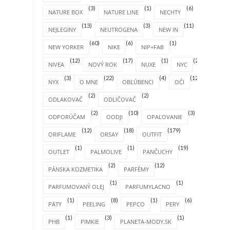
(3)
(1)
(6)
NATURE BOX
NATURE LINE
NECHTY
(13)
(3)
(11)
NEJLEGINY
NEUTROGENA
NEW IN
(60)
(6)
(1)
NEW YORKER
NIKE
NIP+FAB
(12)
(17)
(1)
(2)
NIVEA
NOVÝ ROK
NUXE
NYC
(3)
(22)
(4)
(12)
NYX
O MNE
OBĽÚBENCI
OČI
(2)
(2)
ODLAKOVAČ
ODLIČOVAČ
(2)
(10)
(3)
ODPORÚČAM
OODJI
OPAĽOVANIE
(12)
(18)
(179)
ORIFLAME
ORSAY
OUTFIT
(1)
(1)
(19)
OUTLET
PALMOLIVE
PANČUCHY
(2)
(12)
PÁNSKA KOZMETIKA
PARFÉMY
(1)
(1)
PARFUMOVANÝ OLEJ
PARFUMYLACNO
(1)
(8)
(1)
(6)
PÄTY
PEELING
PEPCO
PERY
(1)
(3)
(1)
PHB
PIMKIE
PLANETA-MODY.SK