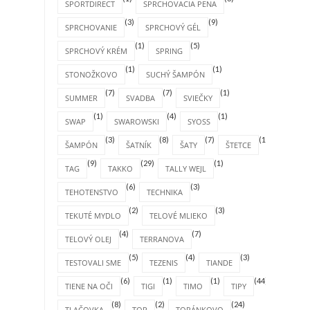
SPORTDIRECT
SPRCHOVACIA PENA
(3)
(9)
SPRCHOVANIE
SPRCHOVÝ GÉL
(1)
(5)
SPRCHOVÝ KRÉM
SPRING
(1)
(1)
STONOŽKOVO
SUCHÝ ŠAMPÓN
(7)
(7)
(1)
SUMMER
SVADBA
SVIEČKY
(1)
(4)
(1)
SWAP
SWAROWSKI
SYOSS
(3)
(8)
(7)
(1)
ŠAMPÓN
ŠATNÍK
ŠATY
ŠTETCE
(9)
(29)
(1)
TAG
TAKKO
TALLY WEJL
(6)
(3)
TEHOTENSTVO
TECHNIKA
(2)
(3)
TEKUTÉ MYDLO
TELOVÉ MLIEKO
(4)
(7)
TELOVÝ OLEJ
TERRANOVA
(5)
(4)
(3)
TESTOVALI SME
TEZENIS
TIANDE
(6)
(1)
(1)
(44)
TIENE NA OČI
TIGI
TIMO
TIPY
(8)
(2)
(24)
TLAČOVKA
TOP
TOPÁNKOVO