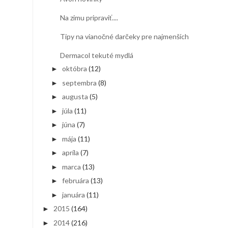
Na zimu pripraviť....
Tipy na vianočné darčeky pre najmenších
Dermacol tekuté mydlá
októbra
(12)
►
septembra
(8)
►
augusta
(5)
►
júla
(11)
►
júna
(7)
►
mája
(11)
►
apríla
(7)
►
marca
(13)
►
februára
(13)
►
januára
(11)
►
2015
(164)
►
2014
(216)
►