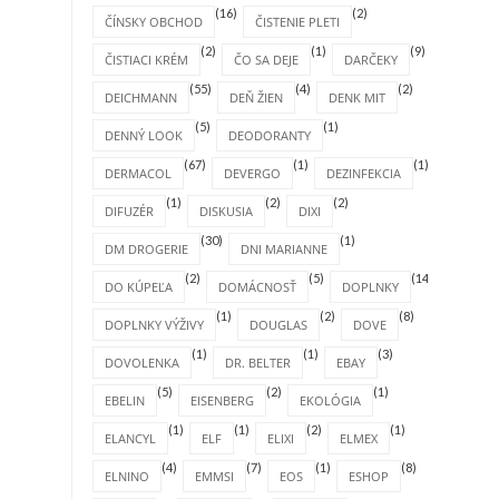
(16)
(2)
ČÍNSKY OBCHOD
ČISTENIE PLETI
(2)
(1)
(9)
ČISTIACI KRÉM
ČO SA DEJE
DARČEKY
(55)
(4)
(2)
DEICHMANN
DEŇ ŽIEN
DENK MIT
(5)
(1)
DENNÝ LOOK
DEODORANTY
(67)
(1)
(1)
DERMACOL
DEVERGO
DEZINFEKCIA
(1)
(2)
(2)
DIFUZÉR
DISKUSIA
DIXI
(30)
(1)
DM DROGERIE
DNI MARIANNE
(2)
(5)
(14)
DO KÚPEĽA
DOMÁCNOSŤ
DOPLNKY
(1)
(2)
(8)
DOPLNKY VÝŽIVY
DOUGLAS
DOVE
(1)
(1)
(3)
DOVOLENKA
DR. BELTER
EBAY
(5)
(2)
(1)
EBELIN
EISENBERG
EKOLÓGIA
(1)
(1)
(2)
(1)
ELANCYL
ELF
ELIXI
ELMEX
(4)
(7)
(1)
(8)
ELNINO
EMMSI
EOS
ESHOP