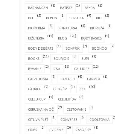
(1)
(1)
(1)
BARNÄNGEN
BATISTE
BEKRA
(2)
(1)
(9)
(5)
BEL
BEPON
BERSHKA
BIO
(3)
(5)
(1)
BIODERMA
BIONATURAL
BIORUŽA
(11)
(20)
(1)
BIŽUTÉRIA
BLOG
BODY BASICS
(1)
(7)
(2)
BODY DESSERTS
BONPRIX
BOOHOO
(11)
(3)
(1)
BOOKS
BOURJOIS
BUPI
(2)
(18)
(12)
BÝVANIE
C&A
CALLIOPE
(3)
(4)
(1)
CALZEDONIA
CAMAIEU
CARMEX
(9)
(1)
(20)
CATRICE
CC KRÉM
CCC
(1)
(3)
CELLU-CUP
CELULITÍDA
(2)
(8)
CERUZKA NA OČI
CESTOVANIE
(1)
(6)
(1)
CITLIVÁ PLEŤ
CONVERSE
COOLTOVKA
(3)
(5)
(1)
CRIBS
CVIČENIE
ČASOPISY