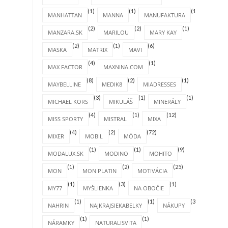
(1)
(1)
(1)
MANHATTAN
MANNA
MANUFAKTURA
(2)
(2)
(1)
MANZARA.SK
MARILOU
MARY KAY
(2)
(1)
(6)
MASKA
MATRIX
MAVI
(4)
(1)
MAX FACTOR
MAXNINA.COM
(8)
(2)
(1)
MAYBELLINE
MEDIK8
MIADRESSES
(3)
(1)
(1)
MICHAEL KORS
MIKULÁŠ
MINERÁLY
(4)
(1)
(12)
MISS SPORTY
MISTRAL
MIXA
(4)
(2)
(72)
MIXER
MOBIL
MÓDA
(1)
(1)
(9)
MODALUX.SK
MODINO
MOHITO
(1)
(2)
(25)
MON
MON PLATIN
MOTIVÁCIA
(1)
(3)
(1)
MY77
MYŠLIENKA
NA OBOČIE
(1)
(1)
(31)
NAHRIN
NAJKRAJSIEKABELKY
NÁKUPY
(1)
(1)
NÁRAMKY
NATURALISVITA