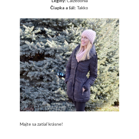
Legíny:
Calzedonia
Čiapka a šál:
Takko
Majte sa zatiaľ krásne!