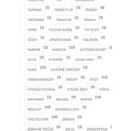
(5)
(5)
(8)
TOPÁNKY
TREND IT UP
TRENDY
(1)
(1)
(3)
TRESEMME
TRIKATOR
TRNAVA
(1)
(1)
(1)
TRYBE
TYLOVÁ SUKŇA
TYP PLETI
(1)
(1)
(1)
ÚČESY
UPRATOVANIE
VALENTÍN
(2)
(23)
(1)
VARENIE
VIANOCE
VICTORIA SECRET
(5)
(1)
(1)
VICHY
VITAMÍNY
VIVIAN GREY
(13)
(2)
VLASY
VLHČENÉ OBRÚSKY
(1)
(1)
(11)
VNIMAVEHRACKY
VRÁSKY
VÝLET
(3)
(9)
(3)
VYSOKÁ POSTAVA
VYSOKÉ ŽENY
VÝZVA
(2)
(9)
(14)
WAYFARER
WELEDA
WINTER
(10)
(1)
WISHLIST
WOMANOLOGY
(39)
(5)
YVES ROCHER
ZÁBAVA
(1)
(2)
(1)
ZÁBAVNÉ TRIČKÁ
ZAFUL
ZDRAVEPRSIA