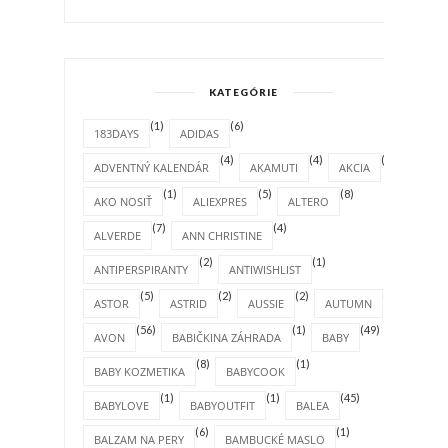
KATEGÓRIE
(1)
(6)
183DAYS
ADIDAS
(4)
(4)
(1)
ADVENTNÝ KALENDÁR
AKAMUTI
AKCIA
(1)
(5)
(8)
AKO NOSIŤ
ALIEXPRES
ALTERO
(7)
(4)
ALVERDE
ANN CHRISTINE
(2)
(1)
ANTIPERSPIRANTY
ANTIWISHLIST
(5)
(2)
(2)
(4)
ASTOR
ASTRID
AUSSIE
AUTUMN
(56)
(1)
(49)
AVON
BABIČKINA ZÁHRADA
BABY
(8)
(1)
BABY KOZMETIKA
BABYCOOK
(1)
(1)
(45)
BABYLOVE
BABYOUTFIT
BALEA
(6)
(1)
BALZAM NA PERY
BAMBUCKÉ MASLO