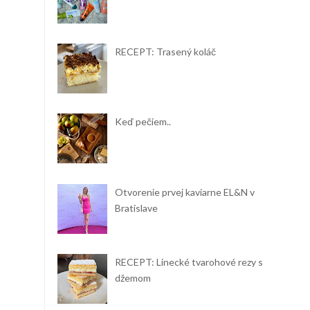
RECEPT: Trasený koláč
Keď pečiem..
Otvorenie prvej kaviarne EL&N v
Bratislave
RECEPT: Linecké tvarohové rezy s
džemom