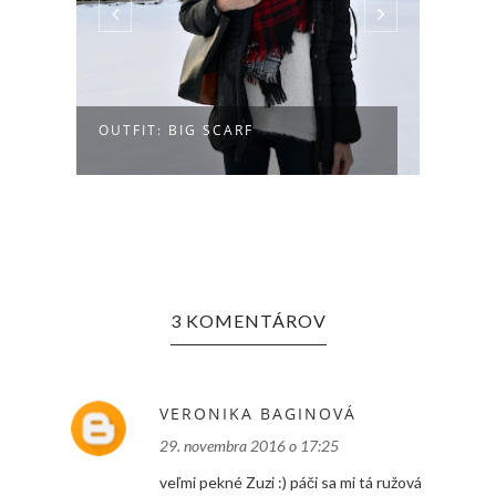
OUTFIT: BIG SCARF
AKO 
3 KOMENTÁROV
VERONIKA BAGINOVÁ
29. novembra 2016 o 17:25
veľmi pekné Zuzi :) páči sa mi tá ružová