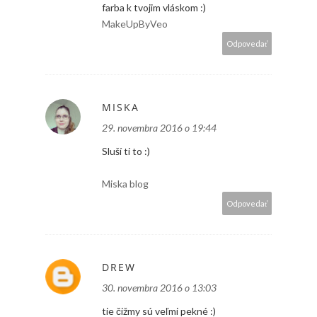
farba k tvojim vláskom :)
MakeUpByVeo
Odpovedať
MISKA
29. novembra 2016 o 19:44
Sluší ti to :)
Miska blog
Odpovedať
DREW
30. novembra 2016 o 13:03
tie čižmy sú veľmi pekné :)