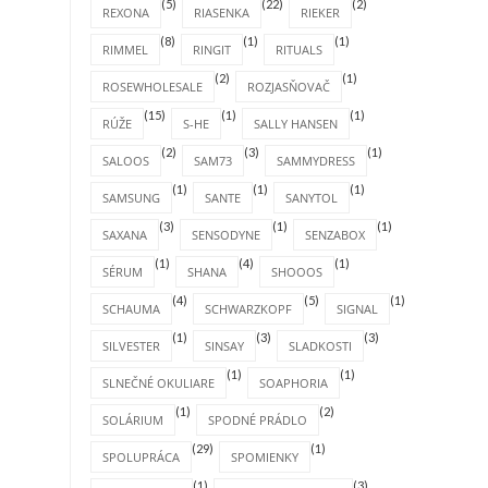
(5)
(22)
(2)
REXONA
RIASENKA
RIEKER
(8)
(1)
(1)
RIMMEL
RINGIT
RITUALS
(2)
(1)
ROSEWHOLESALE
ROZJASŇOVAČ
(15)
(1)
(1)
RÚŽE
S-HE
SALLY HANSEN
(2)
(3)
(1)
SALOOS
SAM73
SAMMYDRESS
(1)
(1)
(1)
SAMSUNG
SANTE
SANYTOL
(3)
(1)
(1)
SAXANA
SENSODYNE
SENZABOX
(1)
(4)
(1)
SÉRUM
SHANA
SHOOOS
(4)
(5)
(1)
SCHAUMA
SCHWARZKOPF
SIGNAL
(1)
(3)
(3)
SILVESTER
SINSAY
SLADKOSTI
(1)
(1)
SLNEČNÉ OKULIARE
SOAPHORIA
(1)
(2)
SOLÁRIUM
SPODNÉ PRÁDLO
(29)
(1)
SPOLUPRÁCA
SPOMIENKY
(1)
(3)