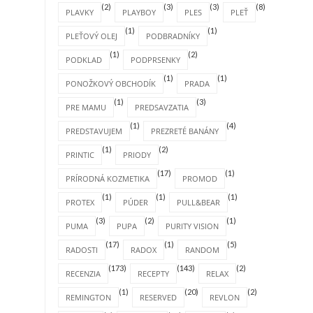
(2)
(3)
(3)
(8)
PLAVKY
PLAYBOY
PLES
PLEŤ
(1)
(1)
PLEŤOVÝ OLEJ
PODBRADNÍKY
(1)
(2)
PODKLAD
PODPRSENKY
(1)
(1)
PONOŽKOVÝ OBCHODÍK
PRADA
(1)
(3)
PRE MAMU
PREDSAVZATIA
(1)
(4)
PREDSTAVUJEM
PREZRETÉ BANÁNY
(1)
(2)
PRINTIC
PRIODY
(17)
(1)
PRÍRODNÁ KOZMETIKA
PROMOD
(1)
(1)
(1)
PROTEX
PÚDER
PULL&BEAR
(3)
(2)
(1)
PUMA
PUPA
PURITY VISION
(17)
(1)
(5)
RADOSTI
RADOX
RANDOM
(173)
(143)
(2)
RECENZIA
RECEPTY
RELAX
(1)
(20)
(2)
REMINGTON
RESERVED
REVLON