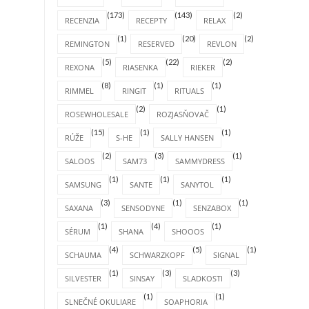
(173)
(143)
(2)
RECENZIA
RECEPTY
RELAX
(1)
(20)
(2)
REMINGTON
RESERVED
REVLON
(5)
(22)
(2)
REXONA
RIASENKA
RIEKER
(8)
(1)
(1)
RIMMEL
RINGIT
RITUALS
(2)
(1)
ROSEWHOLESALE
ROZJASŇOVAČ
(15)
(1)
(1)
RÚŽE
S-HE
SALLY HANSEN
(2)
(3)
(1)
SALOOS
SAM73
SAMMYDRESS
(1)
(1)
(1)
SAMSUNG
SANTE
SANYTOL
(3)
(1)
(1)
SAXANA
SENSODYNE
SENZABOX
(1)
(4)
(1)
SÉRUM
SHANA
SHOOOS
(4)
(5)
(1)
SCHAUMA
SCHWARZKOPF
SIGNAL
(1)
(3)
(3)
SILVESTER
SINSAY
SLADKOSTI
(1)
(1)
SLNEČNÉ OKULIARE
SOAPHORIA