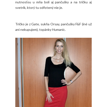
nutnosťou u mňa boli aj pančušky a na tričku aj
svetrík, ktorý tu odfotený nie je.
Tričko je z Gate, sukňa Orsay, pančušky F&F (iné už
ani nekupujem), topánky Humanic.