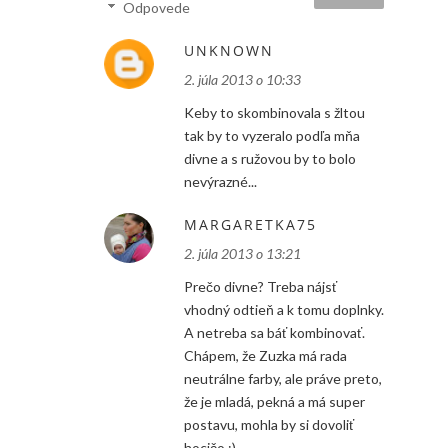
Odpovede
UNKNOWN
2. júla 2013 o 10:33
Keby to skombinovala s žltou
tak by to vyzeralo podľa mňa
divne a s ružovou by to bolo
nevýrazné...
MARGARETKA75
2. júla 2013 o 13:21
Prečo divne? Treba nájsť
vhodný odtieň a k tomu doplnky.
A netreba sa báť kombinovať.
Chápem, že Zuzka má rada
neutrálne farby, ale práve preto,
že je mladá, pekná a má super
postavu, mohla by si dovoliť
hocičo :)