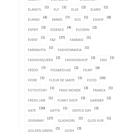
(1)
(1)
(2)
(1)
ELANCYL
ELF
ELIXI
ELMEX
(4)
(7)
(1)
(8)
ELNINO
EMMSI
EOS
ESHOP
(3)
(4)
(2)
ESPRIT
ESSENCE
EUCERIN
(1)
(37)
(1)
EVENT
F&F
FARMASI
(1)
(1)
FARMAVITA
FASHIONMAFIA
(2)
(2)
(1)
FASHIONQUEEN
FASHIONSHOP
FAVI
(7)
(2)
(4)
FEEDO
FIGS&ROUGE
FILMY
(1)
(1)
(26)
FIORE
FLEUR DE SANTE
FOOD
(1)
(3)
(1)
FOTOSTORY
FRAIS MONDE
FRANCA
(1)
(3)
(2)
FRESH LINE
FUNKY SHOP
GARNIER
(30)
(1)
(2)
GATE
GATTA
GENTLE DAY
(27)
(1)
(1)
GIVEAWAY
GLASHGIRL
GLISS KUR
(1)
(3)
GOLDEN GREEN
GOSH