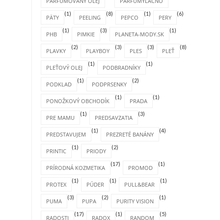
PARFUMOVANÝ OLEJ
PARFUMYLACNO
(1)
(8)
(1)
(6)
PÄTY
PEELING
PEPCO
PERY
(1)
(3)
(1)
PHB
PIMKIE
PLANETA-MODY.SK
(2)
(3)
(3)
(8)
PLAVKY
PLAYBOY
PLES
PLEŤ
(1)
(1)
PLEŤOVÝ OLEJ
PODBRADNÍKY
(1)
(2)
PODKLAD
PODPRSENKY
(1)
(1)
PONOŽKOVÝ OBCHODÍK
PRADA
(1)
(3)
PRE MAMU
PREDSAVZATIA
(1)
(4)
PREDSTAVUJEM
PREZRETÉ BANÁNY
(1)
(2)
PRINTIC
PRIODY
(17)
(1)
PRÍRODNÁ KOZMETIKA
PROMOD
(1)
(1)
(1)
PROTEX
PÚDER
PULL&BEAR
(3)
(2)
(1)
PUMA
PUPA
PURITY VISION
(17)
(1)
(5)
RADOSTI
RADOX
RANDOM