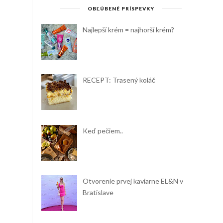
OBĽÚBENÉ PRÍSPEVKY
Najlepší krém = najhorší krém?
RECEPT: Trasený koláč
Keď pečiem..
Otvorenie prvej kaviarne EL&N v
Bratislave