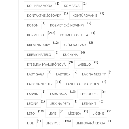
(1)
(1)
KOLÍNSKA VODA
KOMPAVA
(1)
(1)
KONTAKTNÉ ŠOŠOVKY
KONTÚROVANIE
(1)
(9)
KOTON
KOZMETICKÉ NOVINKY
(213)
(1)
KOZMETIKA
KOZMETIKASTELLA
(12)
(3)
KRÉM NA RUKY
KRÉM NA TVÁR
(2)
(4)
KRÉMY NA TELO
KUCHYŇA
(3)
(3)
KYSELINA HYALURÓNOVÁ
LABELLO
(1)
(2)
(1)
LADY GAGA
LADYBOX
LAK NA NECHTY
(11)
(2)
LAKY NA NECHTY
LANGHAAR MADCHEN
(1)
(10)
(6)
LANVIN
LARA BAGS
LEECOOPER
(1)
(1)
(3)
LEGÍNY
LESK NA PERY
LETNYHIT
(10)
(2)
(1)
(25)
LETO
LEVIS
LÍCENKA
LÍČENIE
(1)
(154)
(1)
LIDL
LIFESTYLE
LIMITOVANÁ EDÍCIA