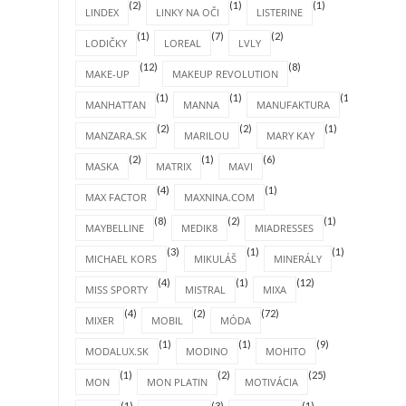
(2)
(1)
(1)
LINDEX
LINKY NA OČI
LISTERINE
(1)
(7)
(2)
LODIČKY
LOREAL
LVLY
(12)
(8)
MAKE-UP
MAKEUP REVOLUTION
(1)
(1)
(1)
MANHATTAN
MANNA
MANUFAKTURA
(2)
(2)
(1)
MANZARA.SK
MARILOU
MARY KAY
(2)
(1)
(6)
MASKA
MATRIX
MAVI
(4)
(1)
MAX FACTOR
MAXNINA.COM
(8)
(2)
(1)
MAYBELLINE
MEDIK8
MIADRESSES
(3)
(1)
(1)
MICHAEL KORS
MIKULÁŠ
MINERÁLY
(4)
(1)
(12)
MISS SPORTY
MISTRAL
MIXA
(4)
(2)
(72)
MIXER
MOBIL
MÓDA
(1)
(1)
(9)
MODALUX.SK
MODINO
MOHITO
(1)
(2)
(25)
MON
MON PLATIN
MOTIVÁCIA
(1)
(3)
(1)