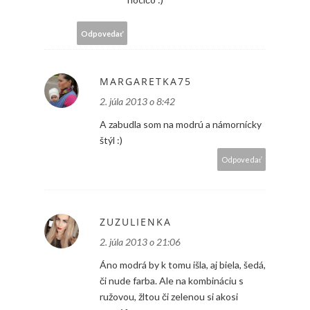
Odpovedať
MARGARETKA75
2. júla 2013 o 8:42
A zabudla som na modrú a námornícky
štýl :)
Odpovedať
ZUZULIENKA
2. júla 2013 o 21:06
Áno modrá by k tomu išla, aj biela, šedá,
či nude farba. Ale na kombináciu s
ružovou, žltou či zelenou si akosi