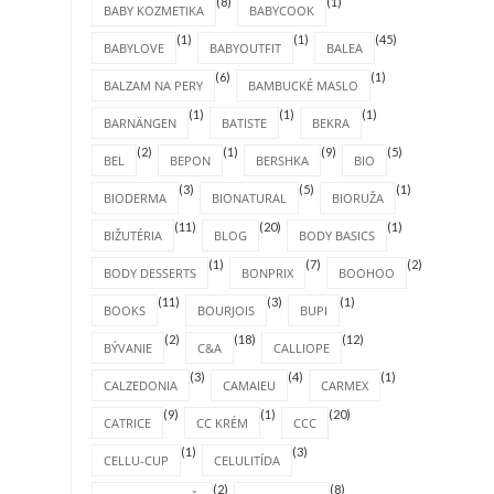
(8)
(1)
BABY KOZMETIKA
BABYCOOK
(1)
(1)
(45)
BABYLOVE
BABYOUTFIT
BALEA
(6)
(1)
BALZAM NA PERY
BAMBUCKÉ MASLO
(1)
(1)
(1)
BARNÄNGEN
BATISTE
BEKRA
(2)
(1)
(9)
(5)
BEL
BEPON
BERSHKA
BIO
(3)
(5)
(1)
BIODERMA
BIONATURAL
BIORUŽA
(11)
(20)
(1)
BIŽUTÉRIA
BLOG
BODY BASICS
(1)
(7)
(2)
BODY DESSERTS
BONPRIX
BOOHOO
(11)
(3)
(1)
BOOKS
BOURJOIS
BUPI
(2)
(18)
(12)
BÝVANIE
C&A
CALLIOPE
(3)
(4)
(1)
CALZEDONIA
CAMAIEU
CARMEX
(9)
(1)
(20)
CATRICE
CC KRÉM
CCC
(1)
(3)
CELLU-CUP
CELULITÍDA
(2)
(8)