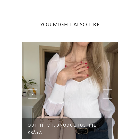
YOU MIGHT ALSO LIKE
OUTFIT: V JEDNODUCHOSTI JE
OUTF
KRÁSA
NOSÍ