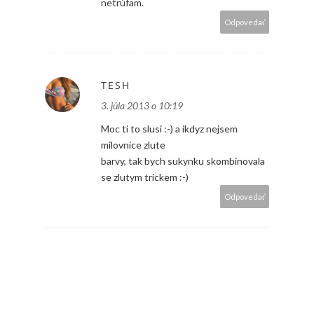
netrúfam.
Odpovedať
TESH
3. júla 2013 o 10:19
Moc ti to slusi :-) a ikdyz nejsem
milovnice zlute
barvy, tak bych sukynku skombinovala
se zlutym trickem :-)
Odpovedať