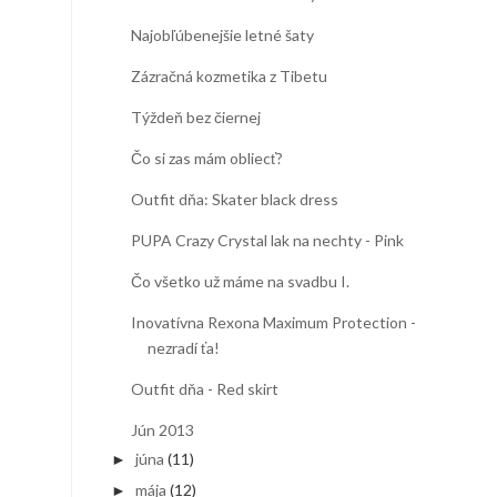
Najobľúbenejšie letné šaty
Zázračná kozmetika z Tibetu
Týždeň bez čiernej
Čo si zas mám obliecť?
Outfit dňa: Skater black dress
PUPA Crazy Crystal lak na nechty - Pink
Čo všetko už máme na svadbu I.
Inovatívna Rexona Maximum Protection -
nezradí ťa!
Outfit dňa - Red skirt
Jún 2013
júna
(11)
►
mája
(12)
►