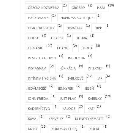
(1)
(2)
(39)
GRÉCKA KOZMETIKA
GROSSO
H&M
(1)
(1)
HÁČKOVANIE
HAPINESS BOUTIQUE
(2)
(1)
(1)
HEALTH&BEAUTY
HIMALAYA
HIPP
(2)
(1)
(1)
HOUSE
HRAČKY
HUDBA
(20)
(2)
(5)
HUMANIC
CHANEL
IMODA
(1)
(5)
IN STYLE FASHION
INDULONA
(2)
(5)
(1)
INSTAGRAM
INŠPIRÁCIA
INTERNET
(2)
(12)
(4)
INTÍMNA HYGIENA
JABLKOVÉ
JAR
(2)
(2)
(6)
JEDÁLNIČEK
JENNYFER
JESEŇ
(1)
(2)
(10)
JOHN FRIEDA
JUST PLAY
KABELKY
(1)
(2)
(1)
KADERNÍCTVO
KALOOS
KAT
(1)
(5)
(5)
KÁVA
KENVELO
KLENOTYHEMATIT
(13)
(1)
(1)
KNIHY
KOKOSOVÝ OLEJ
KOLÁČ