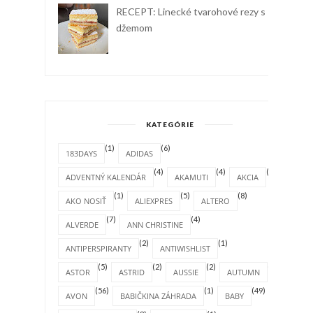
RECEPT: Linecké tvarohové rezy s
džemom
KATEGÓRIE
(1)
(6)
183DAYS
ADIDAS
(4)
(4)
(1)
ADVENTNÝ KALENDÁR
AKAMUTI
AKCIA
(1)
(5)
(8)
AKO NOSIŤ
ALIEXPRES
ALTERO
(7)
(4)
ALVERDE
ANN CHRISTINE
(2)
(1)
ANTIPERSPIRANTY
ANTIWISHLIST
(5)
(2)
(2)
(4)
ASTOR
ASTRID
AUSSIE
AUTUMN
(56)
(1)
(49)
AVON
BABIČKINA ZÁHRADA
BABY