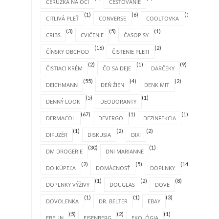
CERUZKA NA OČI
CESTOVANIE
(1)
(6)
(1)
CITLIVÁ PLEŤ
CONVERSE
COOLTOVKA
(3)
(5)
(1)
CRIBS
CVIČENIE
ČASOPISY
(16)
(2)
ČÍNSKY OBCHOD
ČISTENIE PLETI
(2)
(1)
(9)
ČISTIACI KRÉM
ČO SA DEJE
DARČEKY
(55)
(4)
(2)
DEICHMANN
DEŇ ŽIEN
DENK MIT
(5)
(1)
DENNÝ LOOK
DEODORANTY
(67)
(1)
(1)
DERMACOL
DEVERGO
DEZINFEKCIA
(1)
(2)
(2)
DIFUZÉR
DISKUSIA
DIXI
(30)
(1)
DM DROGERIE
DNI MARIANNE
(2)
(5)
(14)
DO KÚPEĽA
DOMÁCNOSŤ
DOPLNKY
(1)
(2)
(8)
DOPLNKY VÝŽIVY
DOUGLAS
DOVE
(1)
(1)
(3)
DOVOLENKA
DR. BELTER
EBAY
(5)
(2)
(1)
EBELIN
EISENBERG
EKOLÓGIA