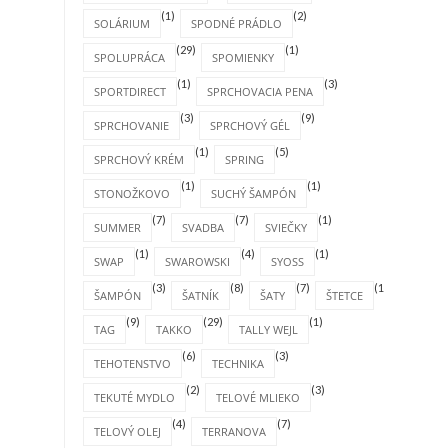
(1)
(2)
SOLÁRIUM
SPODNÉ PRÁDLO
(29)
(1)
SPOLUPRÁCA
SPOMIENKY
(1)
(3)
SPORTDIRECT
SPRCHOVACIA PENA
(3)
(9)
SPRCHOVANIE
SPRCHOVÝ GÉL
(1)
(5)
SPRCHOVÝ KRÉM
SPRING
(1)
(1)
STONOŽKOVO
SUCHÝ ŠAMPÓN
(7)
(7)
(1)
SUMMER
SVADBA
SVIEČKY
(1)
(4)
(1)
SWAP
SWAROWSKI
SYOSS
(3)
(8)
(7)
(1)
ŠAMPÓN
ŠATNÍK
ŠATY
ŠTETCE
(9)
(29)
(1)
TAG
TAKKO
TALLY WEJL
(6)
(3)
TEHOTENSTVO
TECHNIKA
(2)
(3)
TEKUTÉ MYDLO
TELOVÉ MLIEKO
(4)
(7)
TELOVÝ OLEJ
TERRANOVA