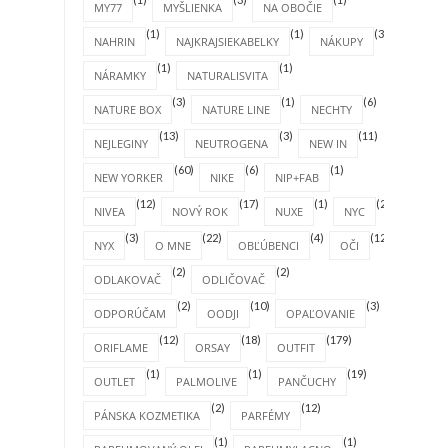
MY77
MYŠLIENKA
NA OBOČIE
(1)
(1)
(31)
NAHRIN
NAJKRAJSIEKABELKY
NÁKUPY
(1)
(1)
NÁRAMKY
NATURALISVITA
(3)
(1)
(6)
NATURE BOX
NATURE LINE
NECHTY
(13)
(3)
(11)
NEJLEGINY
NEUTROGENA
NEW IN
(60)
(6)
(1)
NEW YORKER
NIKE
NIP+FAB
(12)
(17)
(1)
(2)
NIVEA
NOVÝ ROK
NUXE
NYC
(3)
(22)
(4)
(12)
NYX
O MNE
OBĽÚBENCI
OČI
(2)
(2)
ODLAKOVAČ
ODLIČOVAČ
(2)
(10)
(3)
ODPORÚČAM
OODJI
OPAĽOVANIE
(12)
(18)
(179)
ORIFLAME
ORSAY
OUTFIT
(1)
(1)
(19)
OUTLET
PALMOLIVE
PANČUCHY
(2)
(12)
PÁNSKA KOZMETIKA
PARFÉMY
(1)
(1)