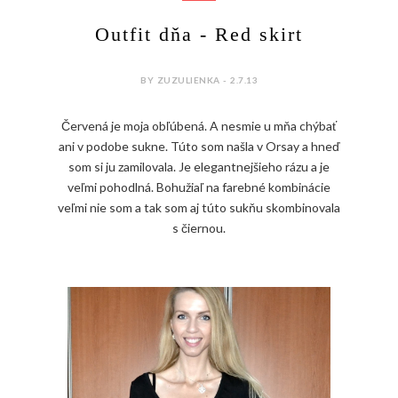
Outfit dňa - Red skirt
BY ZUZULIENKA - 2.7.13
Červená je moja obľúbená. A nesmie u mňa chýbať
ani v podobe sukne. Túto som našla v Orsay a hneď
som si ju zamilovala. Je elegantnejšieho rázu a je
veľmi pohodlná. Bohužiaľ na farebné kombinácie
veľmi nie som a tak som aj túto sukňu skombinovala
s čiernou.