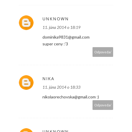
UNKNOWN
11. júna 2014 o 18:19
dominika9831@gmail.com
super ceny :'3
Odpovedať
NIKA
11. júna 2014 o 18:33
nikolaorechovska@gmail.com :)
Odpovedať
UNKNOWN