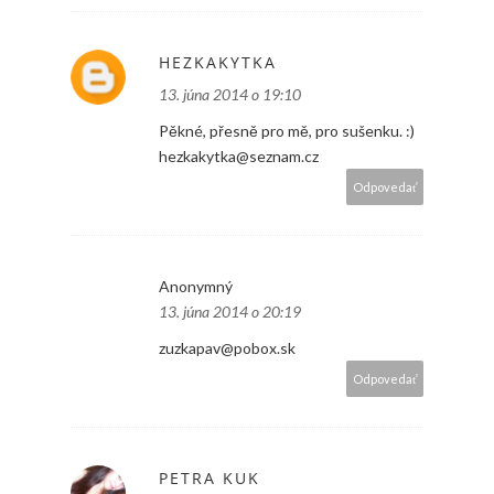
HEZKAKYTKA
13. júna 2014 o 19:10
Pěkné, přesně pro mě, pro sušenku. :)
hezkakytka@seznam.cz
Odpovedať
Anonymný
13. júna 2014 o 20:19
zuzkapav@pobox.sk
Odpovedať
PETRA KUK