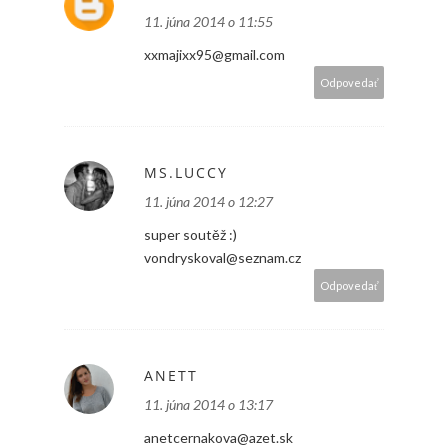
11. júna 2014 o 11:55
xxmajixx95@gmail.com
Odpovedať
MS.LUCCY
11. júna 2014 o 12:27
super soutěž :)
vondryskoval@seznam.cz
Odpovedať
ANETT
11. júna 2014 o 13:17
anetcernakova@azet.sk