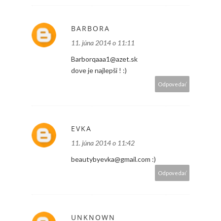
BARBORA
11. júna 2014 o 11:11
Barborqaaa1@azet.sk
dove je najlepši ! :)
Odpovedať
EVKA
11. júna 2014 o 11:42
beautybyevka@gmail.com :)
Odpovedať
UNKNOWN