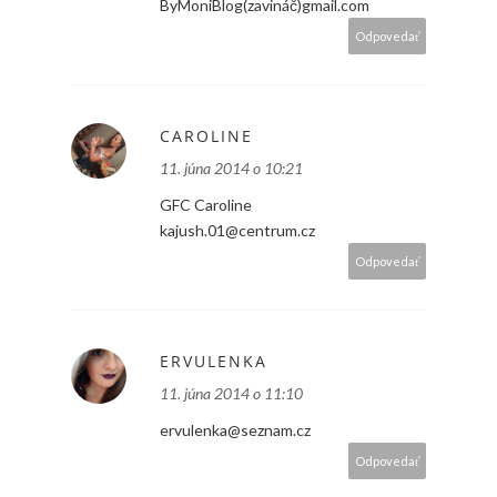
ByMoniBlog(zavináč)gmail.com
Odpovedať
CAROLINE
11. júna 2014 o 10:21
GFC Caroline
kajush.01@centrum.cz
Odpovedať
ERVULENKA
11. júna 2014 o 11:10
ervulenka@seznam.cz
Odpovedať