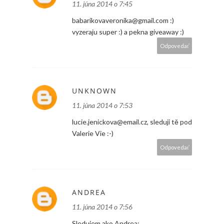
11. júna 2014 o 7:45
babarikovaveronika@gmail.com :)
vyzeraju super :) a pekna giveaway :)
Odpovedať
UNKNOWN
11. júna 2014 o 7:53
lucie.jenickova@email.cz, sleduji tě pod
Valerie Vie :-)
Odpovedať
ANDREA
11. júna 2014 o 7:56
Sledujem ako Andrea;