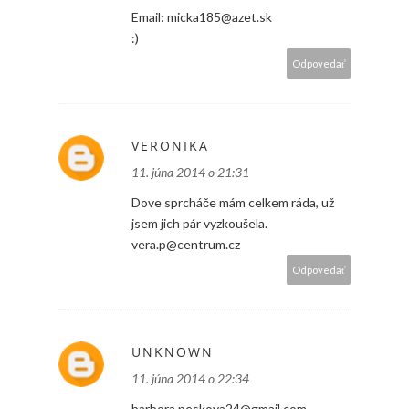
Email: micka185@azet.sk
:)
Odpovedať
VERONIKA
11. júna 2014 o 21:31
Dove sprcháče mám celkem ráda, už
jsem jich pár vyzkoušela.
vera.p@centrum.cz
Odpovedať
UNKNOWN
11. júna 2014 o 22:34
barbora.peskova24@gmail.com