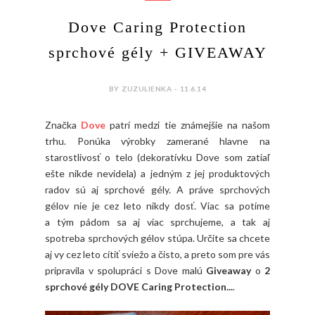
Dove Caring Protection
sprchové gély + GIVEAWAY
BY ZUZULIENKA - 11.6.14
Značka
Dove
patrí medzi tie známejšie na našom
trhu. Ponúka výrobky zamerané hlavne na
starostlivosť o telo (dekoratívku Dove som zatiaľ
ešte nikde nevidela) a jedným z jej produktových
radov sú aj sprchové gély. A práve sprchových
gélov nie je cez leto nikdy dosť. Viac sa potíme
a tým pádom sa aj viac sprchujeme, a tak aj
spotreba sprchových gélov stúpa. Určite sa chcete
aj vy cez leto cítiť sviežo a čisto, a preto som pre vás
pripravila v spolupráci s Dove malú
Giveaway
o
2
sprchové gély DOVE Caring Protection...
.