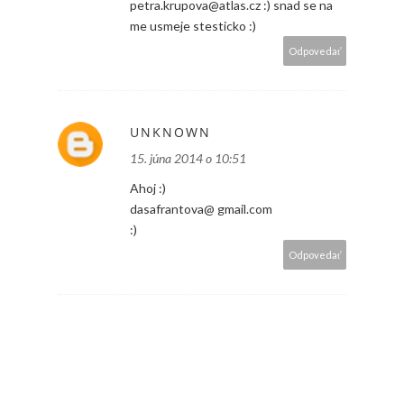
petra.krupova@atlas.cz :) snad se na
me usmeje stesticko :)
Odpovedať
UNKNOWN
15. júna 2014 o 10:51
Ahoj :)
dasafrantova@ gmail.com
:)
Odpovedať