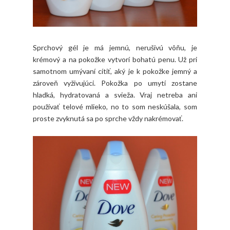
Sprchový gél je má jemnú, nerušivú vôňu, je
krémový a na pokožke vytvorí bohatú penu. Už pri
samotnom umývaní cítiť, aký je k pokožke jemný a
zároveň vyživujúci. Pokožka po umytí zostane
hladká, hydratovaná a svieža. Vraj netreba ani
používať telové mlieko, no to som neskúšala, som
proste zvyknutá sa po sprche vždy nakrémovať.