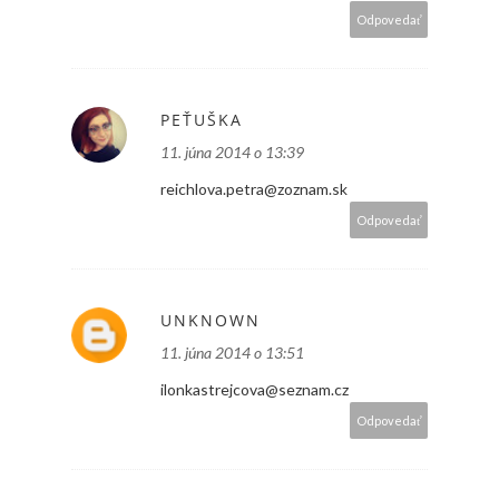
Odpovedať
PEŤUŠKA
11. júna 2014 o 13:39
reichlova.petra@zoznam.sk
Odpovedať
UNKNOWN
11. júna 2014 o 13:51
ilonkastrejcova@seznam.cz
Odpovedať