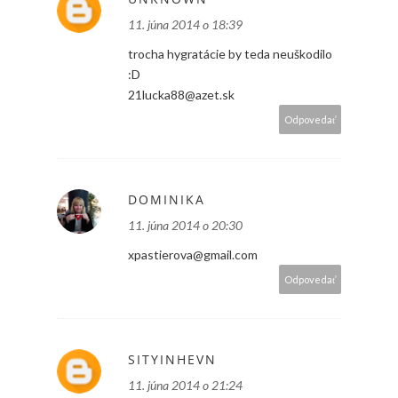
11. júna 2014 o 18:39
trocha hygratácie by teda neuškodilo
:D
21lucka88@azet.sk
Odpovedať
DOMINIKA
11. júna 2014 o 20:30
xpastierova@gmail.com
Odpovedať
SITYINHEVN
11. júna 2014 o 21:24