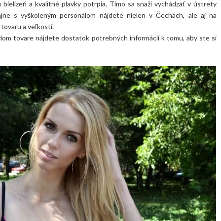
ielizeň a kvalitné plavky potrpia, Timo sa snaží vychádzať v ústrety
ajne s vyškoleným personálom nájdete nielen v Čechách, ale aj na
ovaru a veľkostí.
aždom tovare nájdete dostatok potrebných informácií k tomu, aby ste si