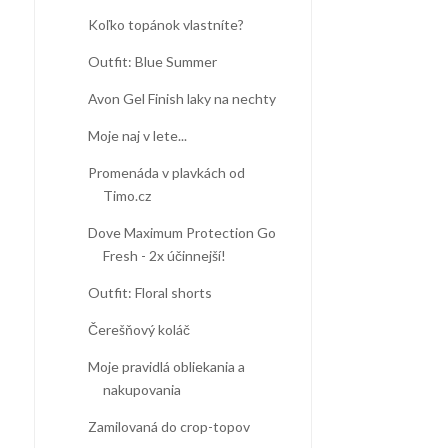
Koľko topánok vlastníte?
Outfit: Blue Summer
Avon Gel Finish laky na nechty
Moje naj v lete...
Promenáda v plavkách od
Timo.cz
Dove Maximum Protection Go
Fresh - 2x účinnejší!
Outfit: Floral shorts
Čerešňový koláč
Moje pravidlá obliekania a
nakupovania
Zamilovaná do crop-topov