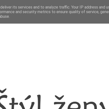
eliver its services and to analyze traffic. Your IP address and 
ormance and security metrics to ensure quality of service, gen
abuse.