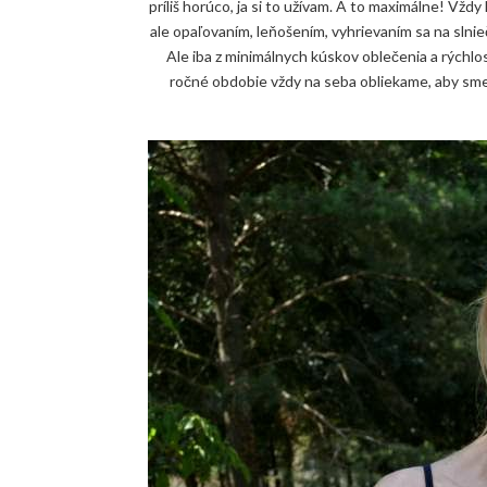
príliš horúco, ja si to užívam. A to maximálne! Vždy 
ale opaľovaním, leňošením, vyhrievaním sa na slnie
Ale iba z minimálnych kúskov oblečenia a rýchl
ročné obdobie vždy na seba obliekame, aby sme 