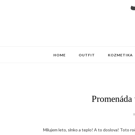
HOME
OUTFIT
KOZMETIKA
Promenáda 
B
Milujem leto, slnko a teplo! A to doslova! Toto ročn