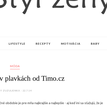
LIFESTYLE
RECEPTY
MOTIVÁCIA
BABY
MÓDA
v plavkách od Timo.cz
Y ZUZULIENKA - 22.7.14
é obdobie je pre mňa najkrajšie a najlepšie - aj keď iní sa sťažujú, že je