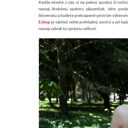
Keďže mnohé z nás si na peknú spodnú či nočnú b
naozaj širokému spektru zákazníčok. Jeho pred
Slovensku a budete prekvapené pestrým výberom t
Eshop
je taktiež veľmi prehľadný, pestrý a pri k
naozaj vybrali tú správnu veľkosť.