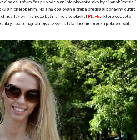
keď sa dá, trávim čas pri vode a ani nie plávaním, ako by si mnohí mysleli,
čku a ničnerobením. No a na opaľovanie treba predsa aj poriadny outift.
oschnúci! A tým nemôže byť nič iné ako plavky!
Plavky
, ktoré cez toto
zakryli iba to najnutnejšie. Zvyšok tela chceme predsa pekne opáliť.