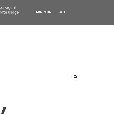
user-agent
erate usage
LEARN MORE
GOT IT