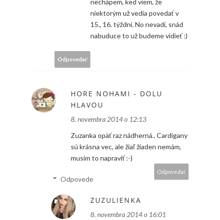
nechápem, ked viem, že
niektorým už vedia povedať v
15., 16. týždni. No nevadí, snád
nabuduce to už budeme vidieť :)
Odpovedať
HORE NOHAMI - DOLU
HLAVOU
8. novembra 2014 o 12:13
Zuzanka opäť raz nádherná.. Cardigany
sú krásna vec, ale žiaľ žiaden nemám,
musím to napraviť :-)
Odpovedať
Odpovede
ZUZULIENKA
8. novembra 2014 o 16:01