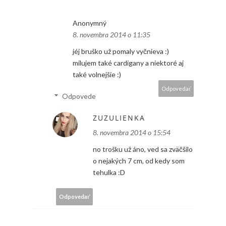
Anonymný
8. novembra 2014 o 11:35
jéj bruško už pomaly vyčnieva :)
milujem také cardigany a niektoré aj
také volnejšie :)
Odpovedať
Odpovede
ZUZULIENKA
8. novembra 2014 o 15:54
no trošku už áno, ved sa zväčšilo
o nejakých 7 cm, od kedy som
tehulka :D
Odpovedať