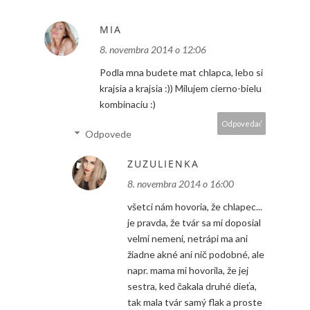
MIA
8. novembra 2014 o 12:06
Podla mna budete mat chlapca, lebo si
krajsia a krajsia :)) Milujem cierno-bielu
kombinaciu :)
Odpovedať
Odpovede
ZUZULIENKA
8. novembra 2014 o 16:00
všetci nám hovoria, že chlapec...
je pravda, že tvár sa mi doposial
velmi nemeni, netrápi ma ani
žiadne akné ani nič podobné, ale
napr. mama mi hovorila, že jej
sestra, ked čakala druhé dieťa,
tak mala tvár samý flak a proste