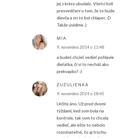
jej z krásy ubudalo. Všetci boli
presvedčení o tom, že to bude
dievča a on to bol chlapec :D
Takže uvidíme .)
MIA
9. novembra 2014 o 11:48
a budeš chcieť vedieť pohlavie
dieťatka, či si to necháš ako
prekvapko? :)
ZUZULIENKA
9. novembra 2014 o 18:45
Určite áno. Už pred dvomi
týždami, ked som bola na
kontrole, tak som to chcela
vedieť, ale ešte to nebolo
rozoznateľné, čo aj trochu