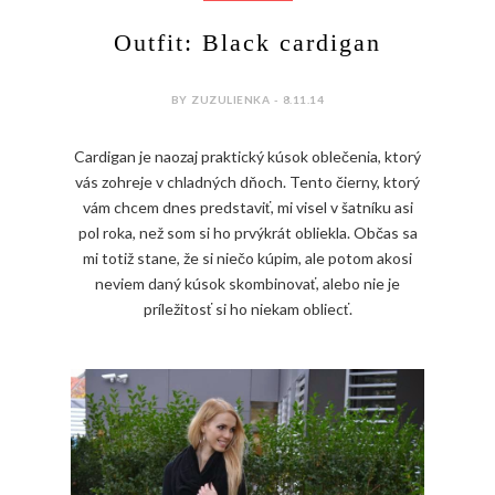
Outfit: Black cardigan
BY ZUZULIENKA - 8.11.14
Cardigan je naozaj praktický kúsok oblečenia, ktorý
vás zohreje v chladných dňoch. Tento čierny, ktorý
vám chcem dnes predstaviť, mi visel v šatníku asi
pol roka, než som si ho prvýkrát obliekla. Občas sa
mi totiž stane, že si niečo kúpim, ale potom akosi
neviem daný kúsok skombinovať, alebo nie je
príležitosť si ho niekam obliecť.