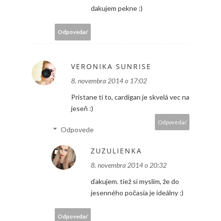
dakujem pekne :)
Odpovedať
VERONIKA SUNRISE
8. novembra 2014 o 17:02
Pristane ti to, cardigan je skvelá vec na
jeseň :)
Odpovedať
Odpovede
ZUZULIENKA
8. novembra 2014 o 20:32
ďakujem. tiež si myslím, že do
jesenného počasia je ideálny :)
Odpovedať