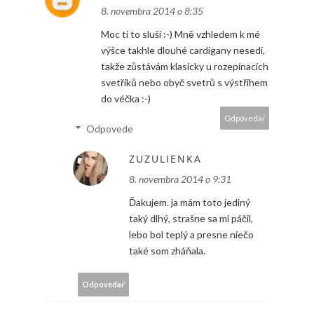
8. novembra 2014 o 8:35
Moc ti to sluší :-) Mně vzhledem k mé
výšce takhle dlouhé cardigany nesedí,
takže zůstávám klasicky u rozepínacích
svetříků nebo obyč svetrů s výstřihem
do véčka :-)
Odpovedať
Odpovede
ZUZULIENKA
8. novembra 2014 o 9:31
Ďakujem. ja mám toto jediný
taký dlhý, strašne sa mi páčil,
lebo bol teplý a presne niečo
také som zháňala.
Odpovedať