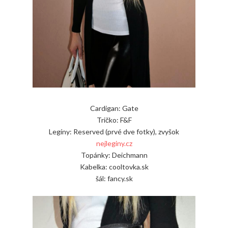
Cardigan: Gate
Tričko: F&F
Legíny: Reserved (prvé dve fotky), zvyšok
nejleginy.cz
Topánky: Deichmann
Kabelka: cooltovka.sk
šál: fancy.sk