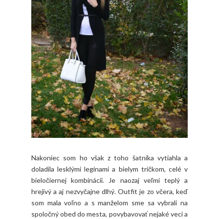
Nakoniec som ho však z toho šatníka vytiahla a
doladila lesklými legínami a bielym tričkom, celé v
bieločiernej kombinácii. Je naozaj veľmi teplý a
hrejivý a aj nezvyčajne dlhý. Outfit je zo včera, keď
som mala voľno a s manželom sme sa vybrali na
spoločný obed do mesta, povybavovať nejaké veci a