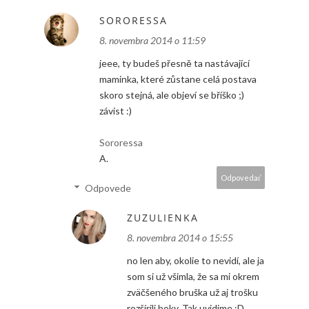
SORORESSA
8. novembra 2014 o 11:59
jeee, ty budeš přesně ta nastávající
maminka, které zůstane celá postava
skoro stejná, ale objeví se bříško ;)
závist :)
Sororessa
A.
Odpovedať
Odpovede
ZUZULIENKA
8. novembra 2014 o 15:55
no len aby, okolie to nevidí, ale ja
som si už všimla, že sa mi okrem
zväčšeného bruška už aj trošku
rozšírili boky. Tak uvidime :D