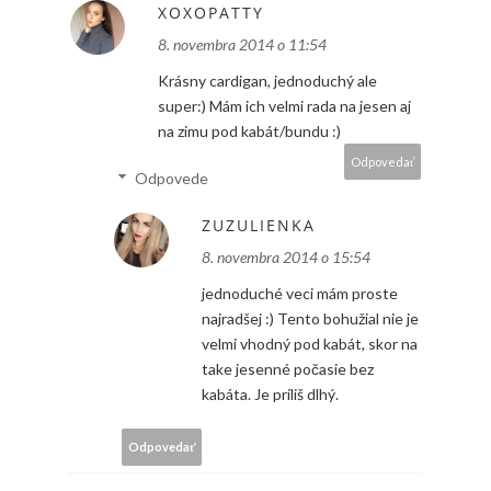
XOXOPATTY
8. novembra 2014 o 11:54
Krásny cardigan, jednoduchý ale
super:) Mám ich velmi rada na jesen aj
na zimu pod kabát/bundu :)
Odpovedať
Odpovede
ZUZULIENKA
8. novembra 2014 o 15:54
jednoduché veci mám proste
najradšej :) Tento bohužial nie je
velmi vhodný pod kabát, skor na
take jesenné počasie bez
kabáta. Je príliš dlhý.
Odpovedať