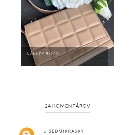
NÁKUPY 5/2021
OUTFI
24 KOMENTÁROV
U SEDMIKRÁSKY