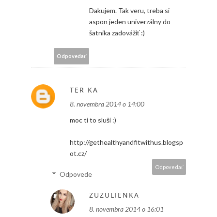
Dakujem. Tak veru, treba si
aspon jeden univerzálny do
šatnika zadovážiť :)
Odpovedať
TER KA
8. novembra 2014 o 14:00
moc ti to sluší :)
http://gethealthyandfitwithus.blogsp
ot.cz/
Odpovedať
Odpovede
ZUZULIENKA
8. novembra 2014 o 16:01