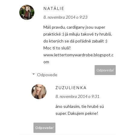
NATÁLIE
8. novembra 2014 o 9:23
Máš pravdu, cardigany jsou super
praktické :) já miluju takové ty hrubší,
do kterých se dá pořádně zabalit :)
Moc ti to sluší!
www.lettertomywardrobe.blogspot.c
om
Odpovedať
Odpovede
ZUZULIENKA
8. novembra 2014 o 9:31
áno suhlasím, tie hrubé sú
super. Dakujem pekne!
Odpovedať