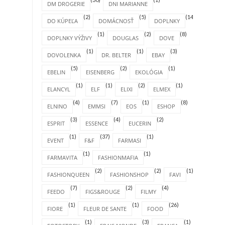
DM DROGERIE
DNI MARIANNE
(2)
(5)
(14)
DO KÚPEĽA
DOMÁCNOSŤ
DOPLNKY
(1)
(2)
(8)
DOPLNKY VÝŽIVY
DOUGLAS
DOVE
(1)
(1)
(3)
DOVOLENKA
DR. BELTER
EBAY
(5)
(2)
(1)
EBELIN
EISENBERG
EKOLÓGIA
(1)
(1)
(2)
(1)
ELANCYL
ELF
ELIXI
ELMEX
(4)
(7)
(1)
(8)
ELNINO
EMMSI
EOS
ESHOP
(3)
(4)
(2)
ESPRIT
ESSENCE
EUCERIN
(1)
(37)
(1)
EVENT
F&F
FARMASI
(1)
(1)
FARMAVITA
FASHIONMAFIA
(2)
(2)
(1)
FASHIONQUEEN
FASHIONSHOP
FAVI
(7)
(2)
(4)
FEEDO
FIGS&ROUGE
FILMY
(1)
(1)
(26)
FIORE
FLEUR DE SANTE
FOOD
(1)
(3)
(1)