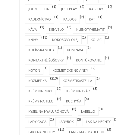
(1)
(2)
(10)
JOHN FRIEDA
JUST PLAY
KABELKY
(1)
(2)
(1)
KADERNÍCTVO
KALOOS
KAT
(1)
(5)
(5)
KÁVA
KENVELO
KLENOTYHEMATIT
(13)
(1)
(1)
KNIHY
KOKOSOVÝ OLEJ
KOLÁČ
(1)
(1)
KOLÍNSKA VODA
KOMPAVA
(1)
(1)
KONTAKTNÉ ŠOŠOVKY
KONTÚROVANIE
(1)
(9)
KOTON
KOZMETICKÉ NOVINKY
(213)
(1)
KOZMETIKA
KOZMETIKASTELLA
(12)
(3)
KRÉM NA RUKY
KRÉM NA TVÁR
(2)
(4)
KRÉMY NA TELO
KUCHYŇA
(3)
(3)
KYSELINA HYALURÓNOVÁ
LABELLO
(1)
(2)
(1)
LADY GAGA
LADYBOX
LAK NA NECHTY
(11)
(2)
LAKY NA NECHTY
LANGHAAR MADCHEN