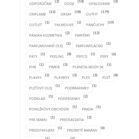
(2)
(10)
(3)
ODPORÚČAM
OODJI
OPAĽOVANIE
(12)
(18)
(179)
ORIFLAME
ORSAY
OUTFIT
(1)
(1)
(19)
OUTLET
PALMOLIVE
PANČUCHY
(2)
(12)
PÁNSKA KOZMETIKA
PARFÉMY
(1)
(1)
PARFUMOVANÝ OLEJ
PARFUMYLACNO
(1)
(8)
(1)
(6)
PÄTY
PEELING
PEPCO
PERY
(1)
(3)
(1)
PHB
PIMKIE
PLANETA-MODY.SK
(2)
(3)
(3)
(8)
PLAVKY
PLAYBOY
PLES
PLEŤ
(1)
(1)
PLEŤOVÝ OLEJ
PODBRADNÍKY
(1)
(2)
PODKLAD
PODPRSENKY
(1)
(1)
PONOŽKOVÝ OBCHODÍK
PRADA
(1)
(3)
PRE MAMU
PREDSAVZATIA
(1)
(4)
PREDSTAVUJEM
PREZRETÉ BANÁNY
(1)
(2)