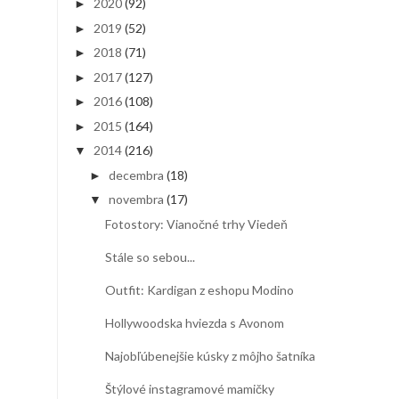
2020
(92)
►
2019
(52)
►
2018
(71)
►
2017
(127)
►
2016
(108)
►
2015
(164)
►
2014
(216)
▼
decembra
(18)
►
novembra
(17)
▼
Fotostory: Vianočné trhy Viedeň
Stále so sebou...
Outfit: Kardigan z eshopu Modino
Hollywoodska hviezda s Avonom
Najobľúbenejšie kúsky z môjho šatníka
Štýlové instagramové mamičky