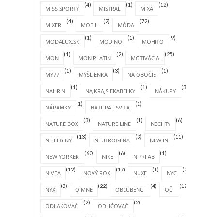
(4)
(1)
(12)
MISS SPORTY
MISTRAL
MIXA
(4)
(2)
(72)
MIXER
MOBIL
MÓDA
(1)
(1)
(9)
MODALUX.SK
MODINO
MOHITO
(1)
(2)
(25)
MON
MON PLATIN
MOTIVÁCIA
(1)
(3)
(1)
MY77
MYŠLIENKA
NA OBOČIE
(1)
(1)
(31)
NAHRIN
NAJKRAJSIEKABELKY
NÁKUPY
(1)
(1)
NÁRAMKY
NATURALISVITA
(3)
(1)
(6)
NATURE BOX
NATURE LINE
NECHTY
(13)
(3)
(11)
NEJLEGINY
NEUTROGENA
NEW IN
(60)
(6)
(1)
NEW YORKER
NIKE
NIP+FAB
(12)
(17)
(1)
(2)
NIVEA
NOVÝ ROK
NUXE
NYC
(3)
(22)
(4)
(12)
NYX
O MNE
OBĽÚBENCI
OČI
(2)
(2)
ODLAKOVAČ
ODLIČOVAČ