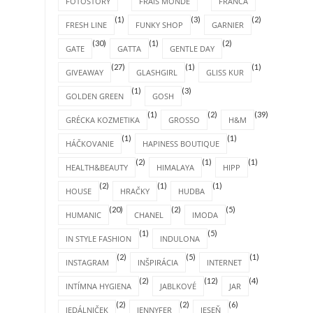
FOTOSTORY
FRAIS MONDE
FRANCA
(1)
(3)
(2)
FRESH LINE
FUNKY SHOP
GARNIER
(30)
(1)
(2)
GATE
GATTA
GENTLE DAY
(27)
(1)
(1)
GIVEAWAY
GLASHGIRL
GLISS KUR
(1)
(3)
GOLDEN GREEN
GOSH
(1)
(2)
(39)
GRÉCKA KOZMETIKA
GROSSO
H&M
(1)
(1)
HÁČKOVANIE
HAPINESS BOUTIQUE
(2)
(1)
(1)
HEALTH&BEAUTY
HIMALAYA
HIPP
(2)
(1)
(1)
HOUSE
HRAČKY
HUDBA
(20)
(2)
(5)
HUMANIC
CHANEL
IMODA
(1)
(5)
IN STYLE FASHION
INDULONA
(2)
(5)
(1)
INSTAGRAM
INŠPIRÁCIA
INTERNET
(2)
(12)
(4)
INTÍMNA HYGIENA
JABLKOVÉ
JAR
(2)
(2)
(6)
JEDÁLNIČEK
JENNYFER
JESEŇ