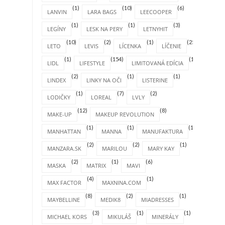
(1)
(10)
(6)
LANVIN
LARA BAGS
LEECOOPER
(1)
(1)
(3)
LEGÍNY
LESK NA PERY
LETNYHIT
(10)
(2)
(1)
(25)
LETO
LEVIS
LÍCENKA
LÍČENIE
(1)
(154)
(1)
LIDL
LIFESTYLE
LIMITOVANÁ EDÍCIA
(2)
(1)
(1)
LINDEX
LINKY NA OČI
LISTERINE
(1)
(7)
(2)
LODIČKY
LOREAL
LVLY
(12)
(8)
MAKE-UP
MAKEUP REVOLUTION
(1)
(1)
(1)
MANHATTAN
MANNA
MANUFAKTURA
(2)
(2)
(1)
MANZARA.SK
MARILOU
MARY KAY
(2)
(1)
(6)
MASKA
MATRIX
MAVI
(4)
(1)
MAX FACTOR
MAXNINA.COM
(8)
(2)
(1)
MAYBELLINE
MEDIK8
MIADRESSES
(3)
(1)
(1)
MICHAEL KORS
MIKULÁŠ
MINERÁLY