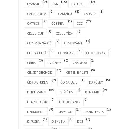
(2)
(18)
(12)
BÝVANIE
C&A
CALLIOPE
(3)
(4)
(1)
CALZEDONIA
CAMAIEU
CARMEX
(9)
(1)
(20)
CATRICE
CC KRÉM
CCC
(1)
(3)
CELLU-CUP
CELULITÍDA
(2)
(8)
CERUZKA NA OČI
CESTOVANIE
(1)
(6)
(1)
CITLIVÁ PLEŤ
CONVERSE
COOLTOVKA
(3)
(5)
(1)
CRIBS
CVIČENIE
ČASOPISY
(16)
(2)
ČÍNSKY OBCHOD
ČISTENIE PLETI
(2)
(1)
(9)
ČISTIACI KRÉM
ČO SA DEJE
DARČEKY
(55)
(4)
(2)
DEICHMANN
DEŇ ŽIEN
DENK MIT
(5)
(1)
DENNÝ LOOK
DEODORANTY
(67)
(1)
(1)
DERMACOL
DEVERGO
DEZINFEKCIA
(1)
(2)
(2)
DIFUZÉR
DISKUSIA
DIXI
(30)
(1)