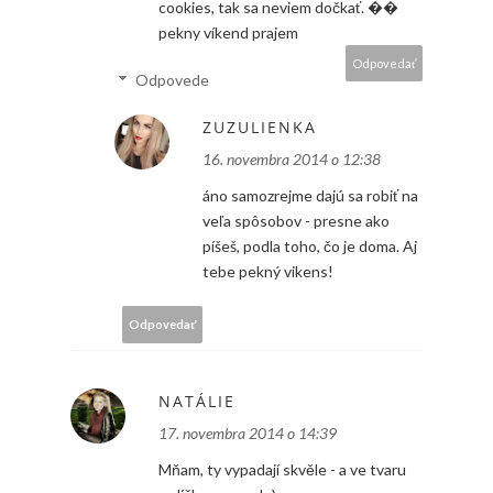
cookies, tak sa neviem dočkať. ��
pekny víkend prajem
Odpovedať
Odpovede
ZUZULIENKA
16. novembra 2014 o 12:38
áno samozrejme dajú sa robiť na
veľa spôsobov - presne ako
píšeš, podla toho, čo je doma. Aj
tebe pekný vikens!
Odpovedať
NATÁLIE
17. novembra 2014 o 14:39
Mňam, ty vypadají skvěle - a ve tvaru