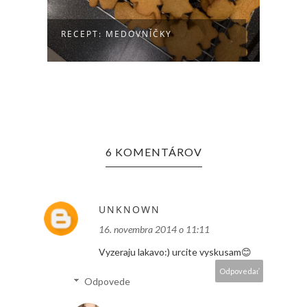
RECE
RECEPT: MEDOVNÍČKY
JOGU
6 KOMENTÁROV
UNKNOWN
16. novembra 2014 o 11:11
Vyzeraju lakavo:) urcite vyskusam😊
Odpovedať
Odpovede