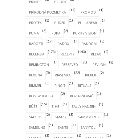
PRINTIC
PRIODY
(17)
(1)
PRÍRODNÁ KOZMETIKA
PROMOD
(1)
(1)
(1)
PROTEX
PÚDER
PULL&BEAR
(3)
(2)
(1)
PUMA
PUPA
PURITY VISION
(17)
(1)
(5)
RADOSTI
RADOX
RANDOM
(173)
(143)
(2)
RECENZIA
RECEPTY
RELAX
(1)
(20)
(2)
REMINGTON
RESERVED
REVLON
(5)
(22)
(2)
REXONA
RIASENKA
RIEKER
(8)
(1)
(1)
RIMMEL
RINGIT
RITUALS
(2)
(1)
ROSEWHOLESALE
ROZJASŇOVAČ
(15)
(1)
(1)
RÚŽE
S-HE
SALLY HANSEN
(2)
(3)
(1)
SALOOS
SAM73
SAMMYDRESS
(1)
(1)
(1)
SAMSUNG
SANTE
SANYTOL
(3)
(1)
(1)
SAXANA
SENSODYNE
SENZABOX