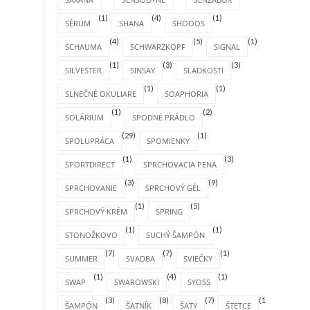
(1)
(4)
(1)
SÉRUM
SHANA
SHOOOS
(4)
(5)
(1)
SCHAUMA
SCHWARZKOPF
SIGNAL
(1)
(3)
(3)
SILVESTER
SINSAY
SLADKOSTI
(1)
(1)
SLNEČNÉ OKULIARE
SOAPHORIA
(1)
(2)
SOLÁRIUM
SPODNÉ PRÁDLO
(29)
(1)
SPOLUPRÁCA
SPOMIENKY
(1)
(3)
SPORTDIRECT
SPRCHOVACIA PENA
(3)
(9)
SPRCHOVANIE
SPRCHOVÝ GÉL
(1)
(5)
SPRCHOVÝ KRÉM
SPRING
(1)
(1)
STONOŽKOVO
SUCHÝ ŠAMPÓN
(7)
(7)
(1)
SUMMER
SVADBA
SVIEČKY
(1)
(4)
(1)
SWAP
SWAROWSKI
SYOSS
(3)
(8)
(7)
(1)
ŠAMPÓN
ŠATNÍK
ŠATY
ŠTETCE