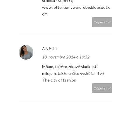
srdíčka - super! :)
www.lettertomywardrobe.blogspot.c
om
Odpovedať
ANETT
18. novembra 2014 o 19:32
Mňam, takéto zdravé sladkosti
milujem, takže určite vyskúšam! :-)
The city of fashion
Odpovedať