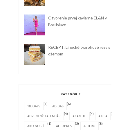
Otvorenie prvej kaviarne EL&N v
Bratislave
RECEPT: Linecké tvarohové rezy s
džemom
KATEGÓRIE
(1)
(6)
183DAYS
ADIDAS
(4)
(4)
(1)
ADVENTNÝ KALENDÁR
AKAMUTI
AKCIA
(1)
(5)
(8)
AKO NOSIŤ
ALIEXPRES
ALTERO