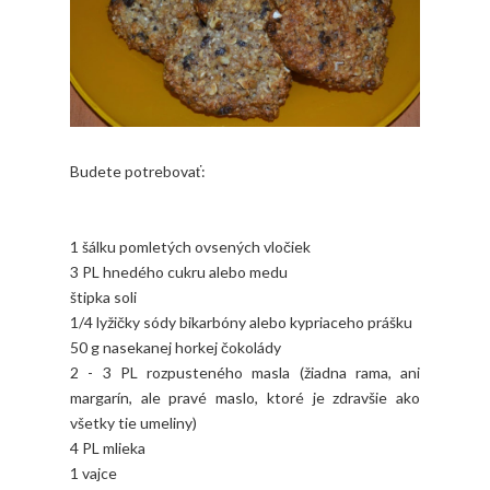
Budete potrebovať:
1 šálku pomletých ovsených vločiek
3 PL hnedého cukru alebo medu
štipka soli
1/4 lyžičky sódy bikarbóny alebo kypriaceho prášku
50 g nasekanej horkej čokolády
2 - 3 PL rozpusteného masla (žiadna rama, ani
margarín, ale pravé maslo, ktoré je zdravšie ako
všetky tie umeliny)
4 PL mlieka
1 vajce