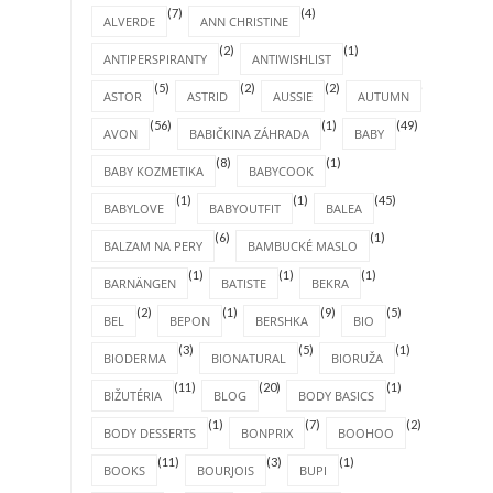
(7)
(4)
ALVERDE
ANN CHRISTINE
(2)
(1)
ANTIPERSPIRANTY
ANTIWISHLIST
(5)
(2)
(2)
(4)
ASTOR
ASTRID
AUSSIE
AUTUMN
(56)
(1)
(49)
AVON
BABIČKINA ZÁHRADA
BABY
(8)
(1)
BABY KOZMETIKA
BABYCOOK
(1)
(1)
(45)
BABYLOVE
BABYOUTFIT
BALEA
(6)
(1)
BALZAM NA PERY
BAMBUCKÉ MASLO
(1)
(1)
(1)
BARNÄNGEN
BATISTE
BEKRA
(2)
(1)
(9)
(5)
BEL
BEPON
BERSHKA
BIO
(3)
(5)
(1)
BIODERMA
BIONATURAL
BIORUŽA
(11)
(20)
(1)
BIŽUTÉRIA
BLOG
BODY BASICS
(1)
(7)
(2)
BODY DESSERTS
BONPRIX
BOOHOO
(11)
(3)
(1)
BOOKS
BOURJOIS
BUPI