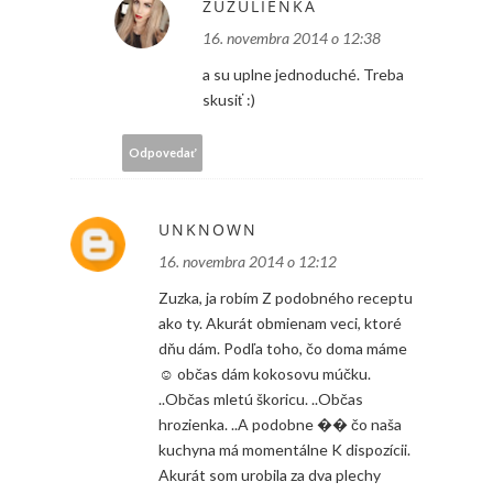
ZUZULIENKA
16. novembra 2014 o 12:38
a su uplne jednoduché. Treba
skusiť :)
Odpovedať
UNKNOWN
16. novembra 2014 o 12:12
Zuzka, ja robím Z podobného receptu
ako ty. Akurát obmienam veci, ktoré
dňu dám. Podľa toho, čo doma máme
☺ občas dám kokosovu múčku.
..Občas mletú škoricu. ..Občas
hrozienka. ..A podobne �� čo naša
kuchyna má momentálne K dispozícii.
Akurát som urobila za dva plechy