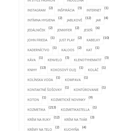
IN STYLE FASHION
INDULONA
(2)
(5)
(1)
INSTAGRAM
INŠPIRÁCIA
INTERNET
(2)
(12)
(4)
INTÍMNA HYGIENA
JABLKOVÉ
JAR
(2)
(2)
(6)
JEDÁLNIČEK
JENNYFER
JESEŇ
(1)
(2)
(10)
JOHN FRIEDA
JUST PLAY
KABELKY
(1)
(2)
(1)
KADERNÍCTVO
KALOOS
KAT
(1)
(5)
(5)
KÁVA
KENVELO
KLENOTYHEMATIT
(13)
(1)
(1)
KNIHY
KOKOSOVÝ OLEJ
KOLÁČ
(1)
(1)
KOLÍNSKA VODA
KOMPAVA
(1)
(1)
KONTAKTNÉ ŠOŠOVKY
KONTÚROVANIE
(1)
(9)
KOTON
KOZMETICKÉ NOVINKY
(213)
(1)
KOZMETIKA
KOZMETIKASTELLA
(12)
(3)
KRÉM NA RUKY
KRÉM NA TVÁR
(2)
(4)
KRÉMY NA TELO
KUCHYŇA