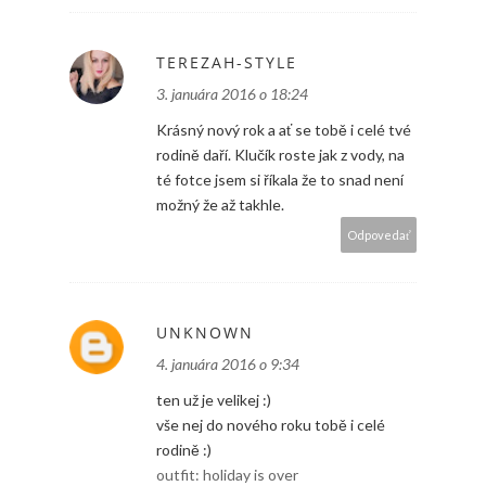
TEREZAH-STYLE
3. januára 2016 o 18:24
Krásný nový rok a ať se tobě i celé tvé
rodině daří. Klučík roste jak z vody, na
té fotce jsem si říkala že to snad není
možný že až takhle.
Odpovedať
UNKNOWN
4. januára 2016 o 9:34
ten už je velikej :)
vše nej do nového roku tobě i celé
rodině :)
outfit: holiday is over