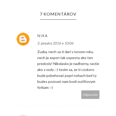
7 KOMENTÁROV
NIKA
3. januára 2016 o 10:06
Zuzka, nech sa ti dari v novom roku,
nech je aspon tak uspesny ako ten
predosly! Nikolasko je nadherny, rastie
ako z vody :-) tesim sa, ze ti coskoro
bude pobehovat popri nohach ked ty
budes pozovat nam kvoli outfitovym
fotkam :-)
Odpovedať