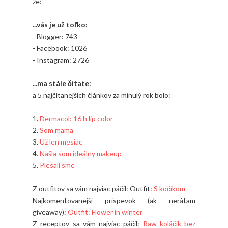
že:
...vás je už toľko:
- Blogger: 743
- Facebook: 1026
- Instagram: 2726
...ma stále čítate:
a 5 najčítanejších článkov za minulý rok bolo:
1.
Dermacol: 16 h lip color
2.
Som mama
3.
Už len mesiac
4.
Našla som ideálny makeup
5.
Plesali sme
Z outfitov sa vám najviac páčil: Outfit:
S kočíkom
Najkomentovanejší príspevok (ak nerátam
giveaway):
Outfit: Flower in winter
Z receptov sa vám najviac páčil:
Raw koláčik bez