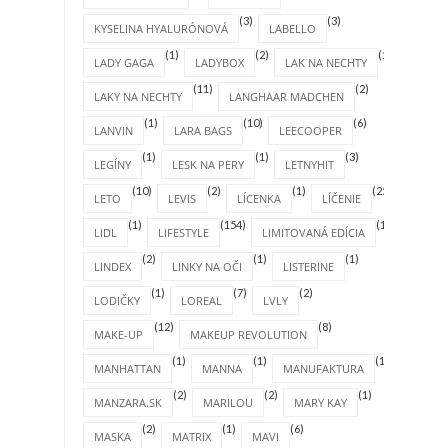
(3)
(3)
KYSELINA HYALURÓNOVÁ
LABELLO
(1)
(2)
(1)
LADY GAGA
LADYBOX
LAK NA NECHTY
(11)
(2)
LAKY NA NECHTY
LANGHAAR MADCHEN
(1)
(10)
(6)
LANVIN
LARA BAGS
LEECOOPER
(1)
(1)
(3)
LEGÍNY
LESK NA PERY
LETNYHIT
(10)
(2)
(1)
(25)
LETO
LEVIS
LÍCENKA
LÍČENIE
(1)
(154)
(1)
LIDL
LIFESTYLE
LIMITOVANÁ EDÍCIA
(2)
(1)
(1)
LINDEX
LINKY NA OČI
LISTERINE
(1)
(7)
(2)
LODIČKY
LOREAL
LVLY
(12)
(8)
MAKE-UP
MAKEUP REVOLUTION
(1)
(1)
(1)
MANHATTAN
MANNA
MANUFAKTURA
(2)
(2)
(1)
MANZARA.SK
MARILOU
MARY KAY
(2)
(1)
(6)
MASKA
MATRIX
MAVI