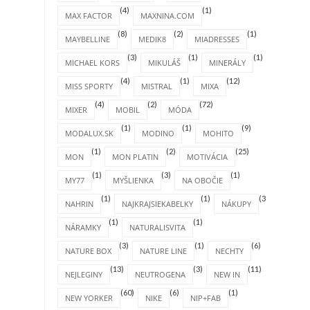
(4)
(1)
MAX FACTOR
MAXNINA.COM
(8)
(2)
(1)
MAYBELLINE
MEDIK8
MIADRESSES
(3)
(1)
(1)
MICHAEL KORS
MIKULÁŠ
MINERÁLY
(4)
(1)
(12)
MISS SPORTY
MISTRAL
MIXA
(4)
(2)
(72)
MIXER
MOBIL
MÓDA
(1)
(1)
(9)
MODALUX.SK
MODINO
MOHITO
(1)
(2)
(25)
MON
MON PLATIN
MOTIVÁCIA
(1)
(3)
(1)
MY77
MYŠLIENKA
NA OBOČIE
(1)
(1)
(31)
NAHRIN
NAJKRAJSIEKABELKY
NÁKUPY
(1)
(1)
NÁRAMKY
NATURALISVITA
(3)
(1)
(6)
NATURE BOX
NATURE LINE
NECHTY
(13)
(3)
(11)
NEJLEGINY
NEUTROGENA
NEW IN
(60)
(6)
(1)
NEW YORKER
NIKE
NIP+FAB