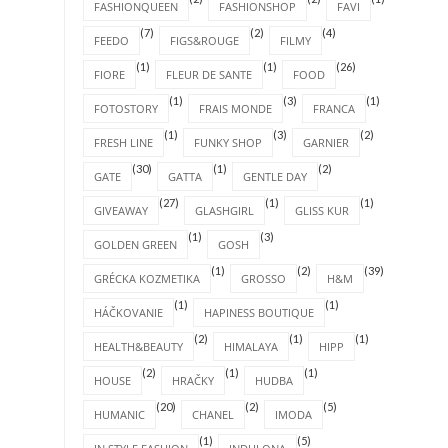
FASHIONQUEEN
FASHIONSHOP
FAVI
(7)
(2)
(4)
FEEDO
FIGS&ROUGE
FILMY
(1)
(1)
(26)
FIORE
FLEUR DE SANTE
FOOD
(1)
(3)
(1)
FOTOSTORY
FRAIS MONDE
FRANCA
(1)
(3)
(2)
FRESH LINE
FUNKY SHOP
GARNIER
(30)
(1)
(2)
GATE
GATTA
GENTLE DAY
(27)
(1)
(1)
GIVEAWAY
GLASHGIRL
GLISS KUR
(1)
(3)
GOLDEN GREEN
GOSH
(1)
(2)
(39)
GRÉCKA KOZMETIKA
GROSSO
H&M
(1)
(1)
HÁČKOVANIE
HAPINESS BOUTIQUE
(2)
(1)
(1)
HEALTH&BEAUTY
HIMALAYA
HIPP
(2)
(1)
(1)
HOUSE
HRAČKY
HUDBA
(20)
(2)
(5)
HUMANIC
CHANEL
IMODA
(1)
(5)