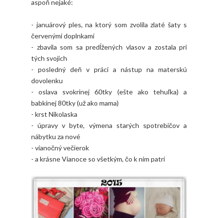
aspoň nejaké:
- januárový ples, na ktorý som zvolila zlaté šaty s
červenými doplnkami
- zbavila som sa predĺžených vlasov a zostala pri
tých svojich
- posledný deň v práci a nástup na materskú
dovolenku
- oslava svokrinej 60tky (ešte ako tehuľka) a
babkinej 80tky (už ako mama)
- krst Nikolaska
- úpravy v byte, výmena starých spotrebičov a
nábytku za nové
- vianočný večierok
- a krásne Vianoce so všetkým, čo k nim patrí