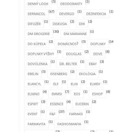
(5)
(1)
DENNÝ LOOK
DEODORANTY
(67)
(1)
(1)
DERMACOL
DEVERGO
DEZINFEKCIA
(1)
(2)
(2)
DIFUZÉR
DISKUSIA
DIXI
(30)
(1)
DM DROGERIE
DNI MARIANNE
(2)
(5)
(14)
DO KÚPEĽA
DOMÁCNOSŤ
DOPLNKY
(1)
(2)
(8)
DOPLNKY VÝŽIVY
DOUGLAS
DOVE
(1)
(1)
(3)
DOVOLENKA
DR. BELTER
EBAY
(5)
(2)
(1)
EBELIN
EISENBERG
EKOLÓGIA
(1)
(1)
(2)
(1)
ELANCYL
ELF
ELIXI
ELMEX
(4)
(7)
(1)
(8)
ELNINO
EMMSI
EOS
ESHOP
(3)
(4)
(2)
ESPRIT
ESSENCE
EUCERIN
(1)
(37)
(1)
EVENT
F&F
FARMASI
(1)
(1)
FARMAVITA
FASHIONMAFIA
(2)
(2)
(1)