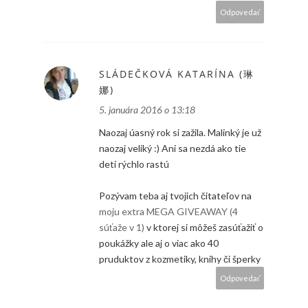
Odpovedať
SLÁDEČKOVÁ KATARÍNA (琳
娜)
5. januára 2016 o 13:18
Naozaj úasný rok si zažila. Malinký je už
naozaj veliký :) Ani sa nezdá ako tie
deti rýchlo rastú
Pozývam teba aj tvojich čitateľov na
moju extra MEGA GIVEAWAY (4
súťaže v 1)
v ktorej si môžeš zasúťažiť o
poukážky ale aj o viac ako 40
pruduktov z kozmetiky, knihy či šperky
Odpovedať