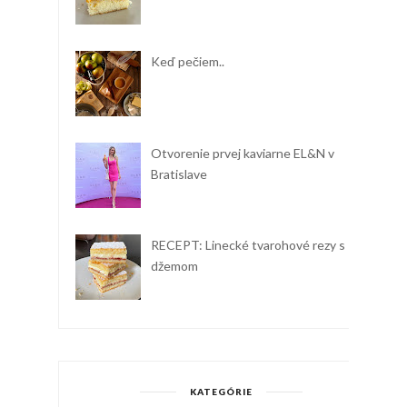
Keď pečiem..
Otvorenie prvej kaviarne EL&N v
Bratislave
RECEPT: Linecké tvarohové rezy s
džemom
KATEGÓRIE