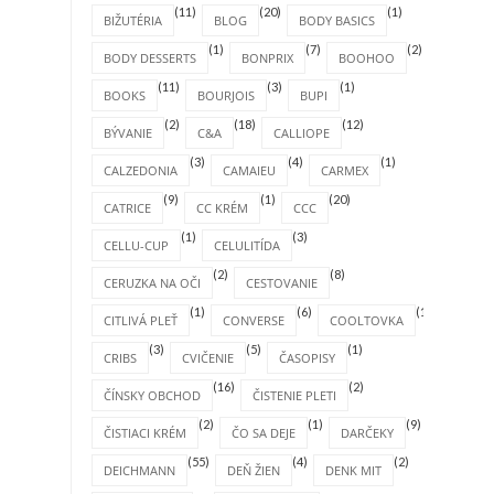
(11)
(20)
(1)
BIŽUTÉRIA
BLOG
BODY BASICS
(1)
(7)
(2)
BODY DESSERTS
BONPRIX
BOOHOO
(11)
(3)
(1)
BOOKS
BOURJOIS
BUPI
(2)
(18)
(12)
BÝVANIE
C&A
CALLIOPE
(3)
(4)
(1)
CALZEDONIA
CAMAIEU
CARMEX
(9)
(1)
(20)
CATRICE
CC KRÉM
CCC
(1)
(3)
CELLU-CUP
CELULITÍDA
(2)
(8)
CERUZKA NA OČI
CESTOVANIE
(1)
(6)
(1)
CITLIVÁ PLEŤ
CONVERSE
COOLTOVKA
(3)
(5)
(1)
CRIBS
CVIČENIE
ČASOPISY
(16)
(2)
ČÍNSKY OBCHOD
ČISTENIE PLETI
(2)
(1)
(9)
ČISTIACI KRÉM
ČO SA DEJE
DARČEKY
(55)
(4)
(2)
DEICHMANN
DEŇ ŽIEN
DENK MIT