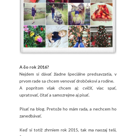
A čo rok 2016?
Nejdem si dávať žiadne špeciálne predsavzatia, v
prvom rade sa chcem venovať drobčekovi a rodine.
A popritom však chcem aj: cvičiť, viac spať,
upratovať, čítať a samozrejme aj písať.
Písať na blog. Pretože ho mám rada, a nechcem ho
zanedbávať.
Keď si totiž zhrniem rok 2015, tak ma naozaj teší,