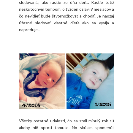
sledovania, ako rastie zo dňa deň... Rastie totiž
neskutočným tempom, o týždeň oslávi 9 mesiacov a
čo nevidieť bude štvornožkovať a chodiť. Je naozaj
úžasné sledovať vlastné dieťa ako sa vyvíja a
napreduje...
Všetky ostatné udalosti, čo sa stali minulý rok sú
akoby nič oproti tomuto. No skúsim spomenúť