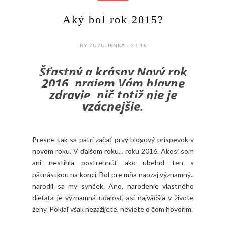
Aký bol rok 2015?
BY ZUZULIENKA - 3.1.16
Šťastný a krásny Nový rok
2016, prajem Vám hlavne
zdravie, nič totiž nie je
vzácnejšie.
Presne tak sa patrí začať prvý blogový príspevok v
novom roku. V ďalšom roku... roku 2016. Akosi som
ani nestihla postrehnúť ako ubehol ten s
pätnástkou na konci. Bol pre mňa naozaj významný..
narodil sa my synček. Áno, narodenie vlastného
dieťaťa je významná udalosť, asi najväčšia v živote
ženy. Pokiaľ však nezažijete, neviete o čom hovorím.