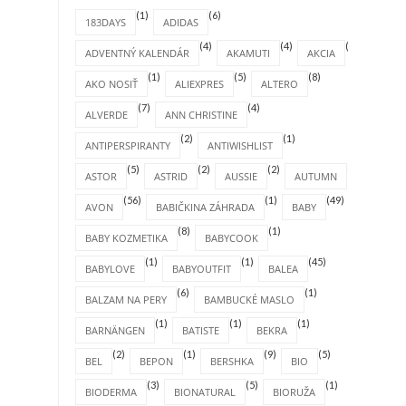
(1)
(6)
183DAYS
ADIDAS
(4)
(4)
(1)
ADVENTNÝ KALENDÁR
AKAMUTI
AKCIA
(1)
(5)
(8)
AKO NOSIŤ
ALIEXPRES
ALTERO
(7)
(4)
ALVERDE
ANN CHRISTINE
(2)
(1)
ANTIPERSPIRANTY
ANTIWISHLIST
(5)
(2)
(2)
(4)
ASTOR
ASTRID
AUSSIE
AUTUMN
(56)
(1)
(49)
AVON
BABIČKINA ZÁHRADA
BABY
(8)
(1)
BABY KOZMETIKA
BABYCOOK
(1)
(1)
(45)
BABYLOVE
BABYOUTFIT
BALEA
(6)
(1)
BALZAM NA PERY
BAMBUCKÉ MASLO
(1)
(1)
(1)
BARNÄNGEN
BATISTE
BEKRA
(2)
(1)
(9)
(5)
BEL
BEPON
BERSHKA
BIO
(3)
(5)
(1)
BIODERMA
BIONATURAL
BIORUŽA