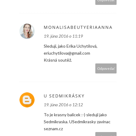
MONALISABEUTYERIAANNA
19. júna 2016 o 11:19
Sleduji, jako Erika Uchytilová,
eriuchytilova@gmail.com
Krásná soutěž.
Odpovedať
U SEDMIKRÁSKY
19. júna 2016 o 12:12
To je krasny balicek :-) sleduji jako
Sedmikraska. USedmikrasky zavinac
seznam.cz