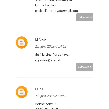
Fb: Paťka Čau
patkaklimentova@gmail.com
Odpovedať
MAKA
21. júna 2016 o 14:12
fb: Martina Purdeková
crysmile@azet.sk
Odpovedať
LEXI
21. júna 2016 o 14:45
Pěkné ceny.. ^