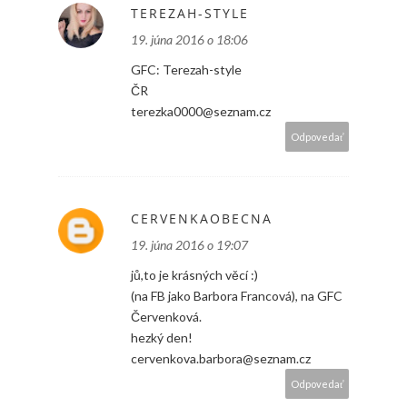
TEREZAH-STYLE
19. júna 2016 o 18:06
GFC: Terezah-style
ČR
terezka0000@seznam.cz
Odpovedať
CERVENKAOBECNA
19. júna 2016 o 19:07
jů,to je krásných věcí :)
(na FB jako Barbora Francová), na GFC
Červenková.
hezký den!
cervenkova.barbora@seznam.cz
Odpovedať