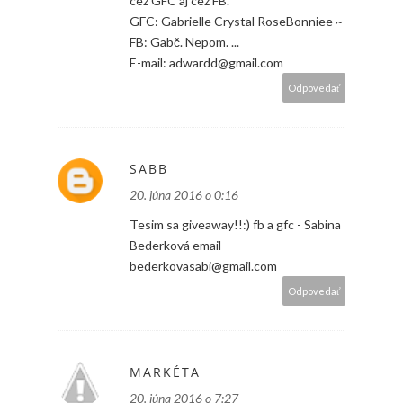
cez GFC aj cez FB.
GFC: Gabrielle Crystal RoseBonniee ~
FB: Gabč. Nepom. ...
E-mail: adwardd@gmail.com
Odpovedať
SABB
20. júna 2016 o 0:16
Tesim sa giveaway!!:) fb a gfc - Sabina
Bederková email -
bederkovasabi@gmail.com
Odpovedať
MARKÉTA
20. júna 2016 o 7:27