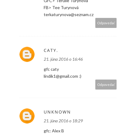
GFC> Terulle Turynová
FB> Tee Turynová
terkaturynova@seznam.cz
Odpovedať
CATY.
21. júna 2016 o 16:46
gfc caty
lindik1@gmail.com :)
Odpovedať
UNKNOWN
21. júna 2016 o 18:29
gfc: Alex B