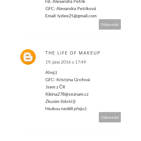
FB: Alexandra Petrik
GFC: Alexandra Petriková
Email: lyziee25@gmail.com
Odpovedať
THE LIFE OF MAKEUP
19. júna 2016 o 17:49
Ahoj:)
GFC: Kristýna Grofová
Jsem z ČR
Kikina278@seznam.cz
Zkusím štěstí:))
Hezkou neděli přeju:)
Odpovedať