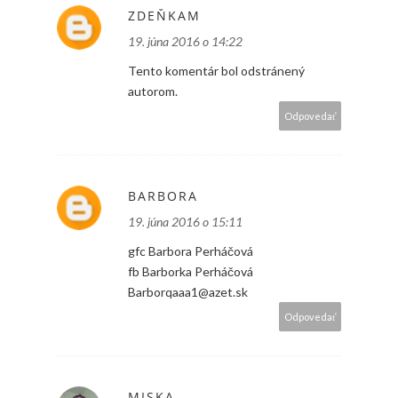
ZDEŇKAM
19. júna 2016 o 14:22
Tento komentár bol odstránený
autorom.
Odpovedať
BARBORA
19. júna 2016 o 15:11
gfc Barbora Perháčová
fb Barborka Perháčová
Barborqaaa1@azet.sk
Odpovedať
MISKA