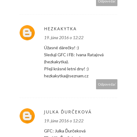
Odpovedať
HEZKAKYTKA
19. júna 2016 o 12:22
Úžasné dárečky! :)
Sleduji GFC i FB: Ivana Ratajová
(hezkakytka).
Přeji krásné letní dny! :)
hezkakytka@seznam.cz
Odpovedať
JULKA ĎURČEKOVÁ
19. júna 2016 o 12:22
GFC: Julka Ďurčeková