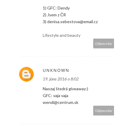
1) GFC: Dendy
2) Jsem z ČR
3) denisa.sebestova@email.cz
Lifestyle and beauty
Odpovedať
UNKNOWN
19. júna 2016 o 8:02
Naozaj štedrá giveaway:)
GFC: vaja vaja
wendi@centrum.sk
Odpovedať