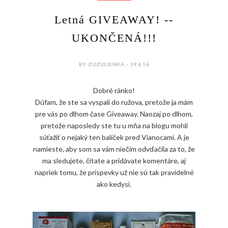
Letná GIVEAWAY! --
UKONČENÁ!!!
BY ZUZULIENKA - 19.6.16
Dobré ránko!
Dúfam, že ste sa vyspali do ružova, pretože ja mám
pre vás po dlhom čase Giveaway. Naozaj po dlhom,
pretože naposledy ste tu u mňa na blogu mohli
súťažiť o nejaký ten balíček pred Vianocami. A je
namieste, aby som sa vám niečím odvďačila za to, že
ma sledujete, čítate a pridávate komentáre, aj
napriek tomu, že príspevky už nie sú tak pravidelné
ako kedysi.