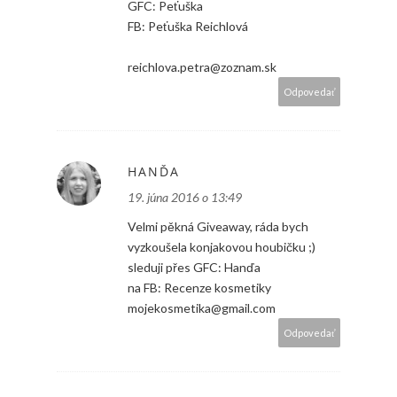
GFC: Peťuška
FB: Peťuška Reichlová
reichlova.petra@zoznam.sk
Odpovedať
HANĎA
19. júna 2016 o 13:49
Velmi pěkná Giveaway, ráda bych
vyzkoušela konjakovou houbičku ;)
sleduji přes GFC: Hanďa
na FB: Recenze kosmetiky
mojekosmetika@gmail.com
Odpovedať