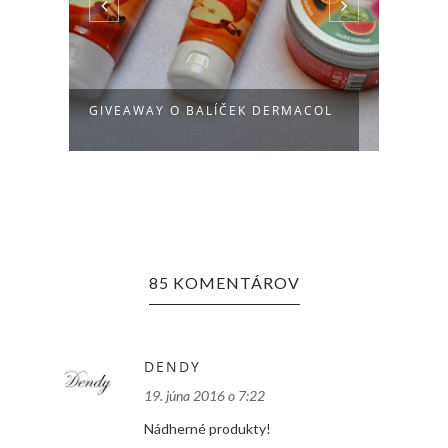
NOVO
GIVEAWAY O BALÍČEK DERMACOL
UKO
85 KOMENTÁROV
DENDY
19. júna 2016 o 7:22
Nádherné produkty!