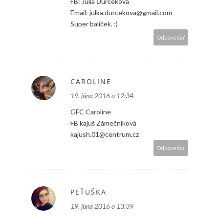
FB: Júlia Ďurčeková
Email: julka.durcekova@gmail.com
Super balíček. :)
Odpovedať
CAROLINE
19. júna 2016 o 12:34
GFC Caroline
FB kajuš Zámečníková
kajush.01@centrum.cz
Odpovedať
PEŤUŠKA
19. júna 2016 o 13:39