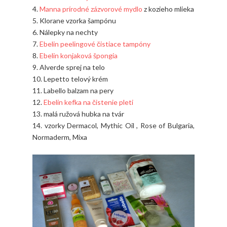
4.
Manna prírodné zázvorové mydlo
z kozieho mlieka
5. Klorane vzorka šampónu
6. Nálepky na nechty
7.
Ebelin peelingové čistiace tampóny
8.
Ebelin konjaková špongia
9. Alverde sprej na telo
10. Lepetto telový krém
11. Labello balzam na pery
12.
Ebelin kefka na čistenie pleti
13. malá ružová hubka na tvár
14. vzorky Dermacol, Mythic Oil , Rose of Bulgaria,
Normaderm, Mixa