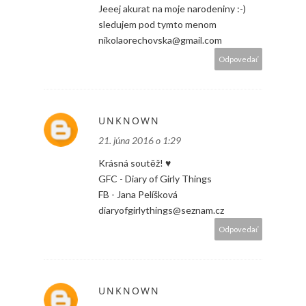
Jeeej akurat na moje narodeniny :-)
sledujem pod tymto menom
nikolaorechovska@gmail.com
Odpovedať
UNKNOWN
21. júna 2016 o 1:29
Krásná soutěž! ♥
GFC - Diary of Girly Things
FB - Jana Pelíšková
diaryofgirlythings@seznam.cz
Odpovedať
UNKNOWN