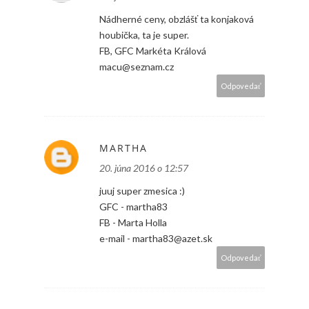
Nádherné ceny, obzlášť ta konjaková
houbička, ta je super.
FB, GFC Markéta Králová
macu@seznam.cz
Odpovedať
MARTHA
20. júna 2016 o 12:57
juuj super zmesica :)
GFC - martha83
FB - Marta Holla
e-mail - martha83@azet.sk
Odpovedať