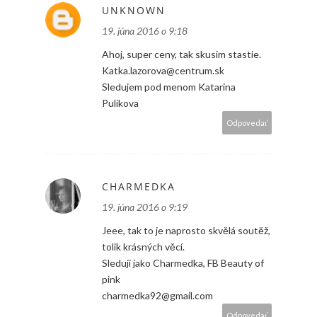
UNKNOWN
19. júna 2016 o 9:18
Ahoj, super ceny, tak skusim stastie.
Katka.lazorova@centrum.sk
Sledujem pod menom Katarina
Pulikova
Odpovedať
CHARMEDKA
19. júna 2016 o 9:19
Jeee, tak to je naprosto skvělá soutěž,
tolik krásných věcí.
Sleduji jako Charmedka, FB Beauty of
pink
charmedka92@gmail.com
Odpovedať