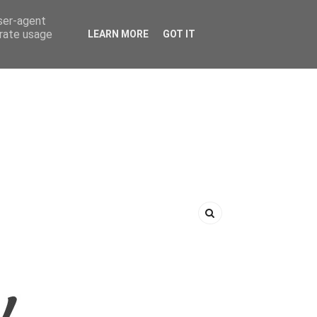
user-agent
erate usage
LEARN MORE
GOT IT