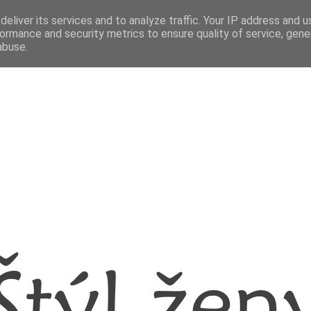
eliver its services and to analyze traffic. Your IP address and 
ormance and security metrics to ensure quality of service, gen
abuse.