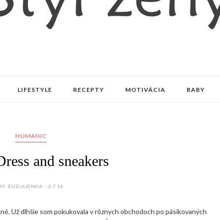
LIFESTYLE
RECEPTY
MOTIVÁCIA
BABY
HUMANIC
 Dress and sneakers
BY ZUZULIENKA - 2.7.16
očné. Už dlhšie som pokukovala v rôznych obchodoch po pásikovaných