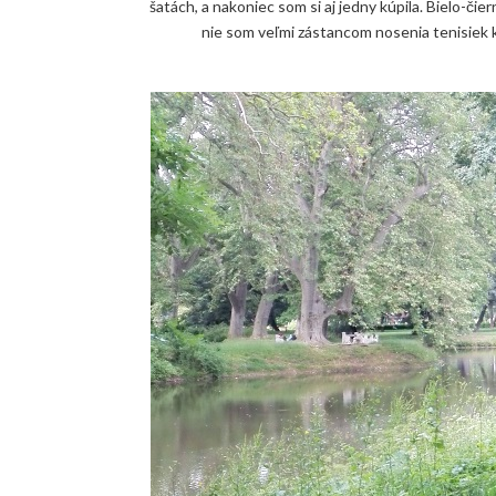
šatách, a nakoniec som si aj jedny kúpila. Bielo-či
nie som veľmi zástancom nosenia tenisiek k š