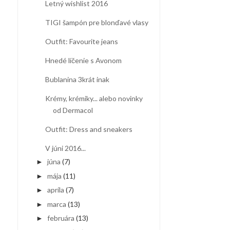
Letný wishlist 2016
TIGI šampón pre blonďavé vlasy
Outfit: Favourite jeans
Hnedé líčenie s Avonom
Bublanina 3krát inak
Krémy, krémiky... alebo novinky
od Dermacol
Outfit: Dress and sneakers
V júni 2016...
júna
(7)
►
mája
(11)
►
apríla
(7)
►
marca
(13)
►
februára
(13)
►