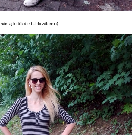
a nám aj kočík dostal do záberu :)