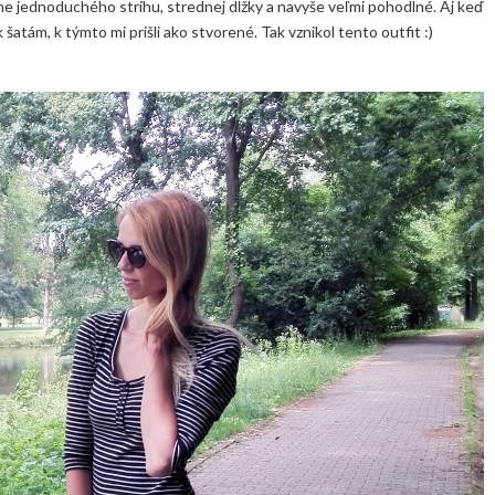
erne jednoduchého strihu, strednej dĺžky a navyše veľmi pohodlné. Aj keď
atám, k týmto mi prišli ako stvorené. Tak vznikol tento outfit :)