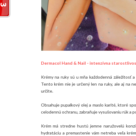
Dermacol Hand & Nail - intenzívna starostlivos
Krémy na ruky sú u mňa každodenná záležitosť a a
Tento krém nie je určený len na ruky, ale aj na n
určite.
Obsahuje pupalkový olej a maslo karité, ktoré sp
celodennú ochranu, zabraňuje vysušovaniu rúk a po
Krém má stredne hustú jemne naružovelú konzist
hydratáciu a premastenie vám netreba veľa krému