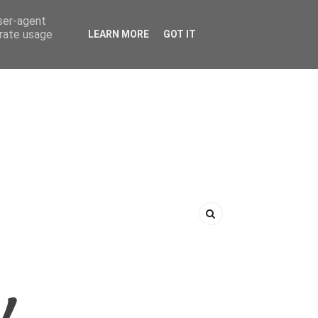
user-agent
erate usage
LEARN MORE
GOT IT