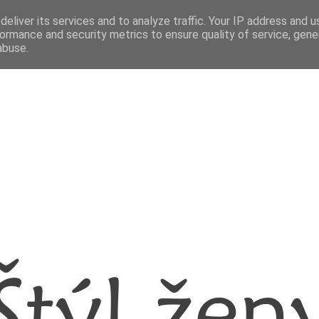
eliver its services and to analyze traffic. Your IP address and 
ormance and security metrics to ensure quality of service, gen
abuse.