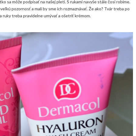
tko sa môže podpísať na našej pleti. S rukami navyše stále čosi robíme.
a veľkú pozornosť a mali by sme ich rozmaznávať. Že ako? Tvár treba po
ť a ruky treba pravidelne umývať a ošetriť krémom.