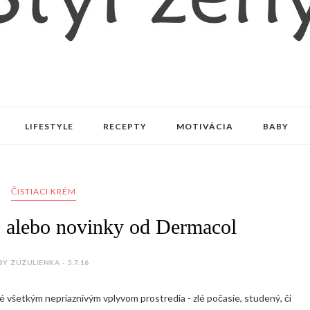
LIFESTYLE
RECEPTY
MOTIVÁCIA
BABY
ČISTIACI KRÉM
. alebo novinky od Dermacol
BY ZUZULIENKA - 5.7.16
é všetkým nepriaznivým vplyvom prostredia - zlé počasie, studený, či