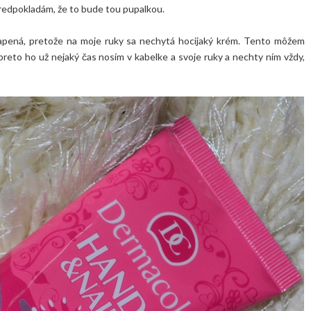
predpokladám, že to bude tou pupalkou.
vapená, pretože na moje ruky sa nechytá hocijaký krém. Tento môžem
preto ho už nejaký čas nosím v kabelke a svoje ruky a nechty ním vždy,