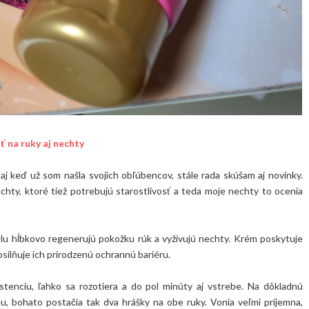
ť na ruky aj nechty
j keď už som našla svojich obľúbencov, stále rada skúšam aj novinky.
echty, ktoré tiež potrebujú starostlivosť a teda moje nechty to ocenia
olu hĺbkovo regenerujú pokožku rúk a vyživujú nechty. Krém poskytuje
silňuje ich prirodzenú ochrannú bariéru.
enciu, ľahko sa rozotiera a do pol minúty aj vstrebe. Na dôkladnú
, bohato postačia tak dva hrášky na obe ruky. Vonia veľmi príjemna,