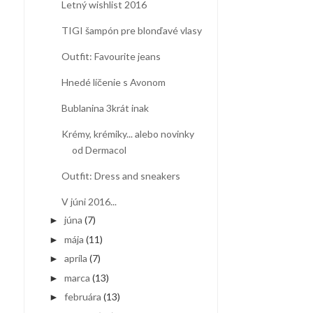
Letný wishlist 2016
TIGI šampón pre blonďavé vlasy
Outfit: Favourite jeans
Hnedé líčenie s Avonom
Bublanina 3krát inak
Krémy, krémiky... alebo novinky
od Dermacol
Outfit: Dress and sneakers
V júni 2016...
júna
(7)
►
mája
(11)
►
apríla
(7)
►
marca
(13)
►
februára
(13)
►