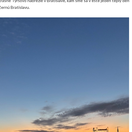
 krásne Tyršovo nábrežie v Bratislave, kam sme sa v ešte jeden teplý deň
ečernú Bratislavu.