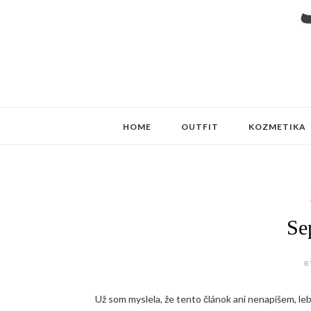
HOME
OUTFIT
KOZMETIKA
Se
B
Už som myslela, že tento článok ani nenapíšem, le