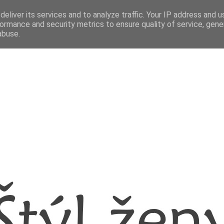
eliver its services and to analyze traffic. Your IP address and 
ormance and security metrics to ensure quality of service, gen
abuse.