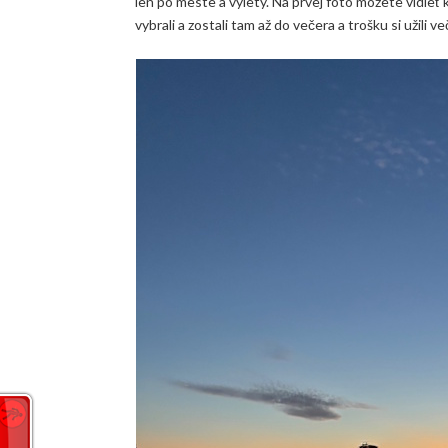
len po meste a výlety. Na prvej foto môžete vidieť
vybrali a zostali tam až do večera a trošku si užili v