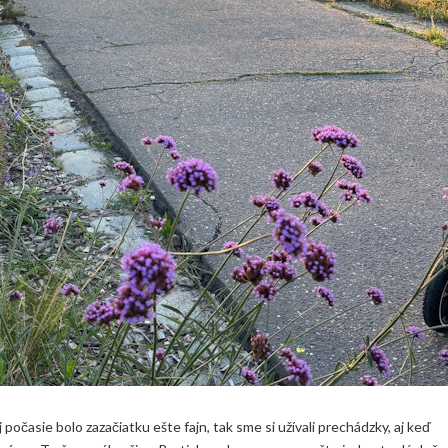
 počasie bolo zazačiatku ešte fajn, tak sme si užívali prechádzky, aj keď