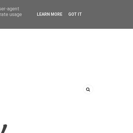
user-agent
erate usage
LEARN MORE
GOT IT