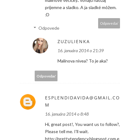
malinové vecičky.. voňajú naozaj
príjemne a sladko. A ja sladké môžem.
:D
Odpovedať
Odpovede
ZUZULIENKA
16. januára 2014 o 21:39
Malinova nivea? To je aka?
Odpovedať
ESPLENDIDAVIDA@GMAIL.CO
M
16. januára 2014 o 8:48
Hi, great post!, You want us to follow?,
Please tell me. I'll wait.
http://prettytendency.blogspot.com.e