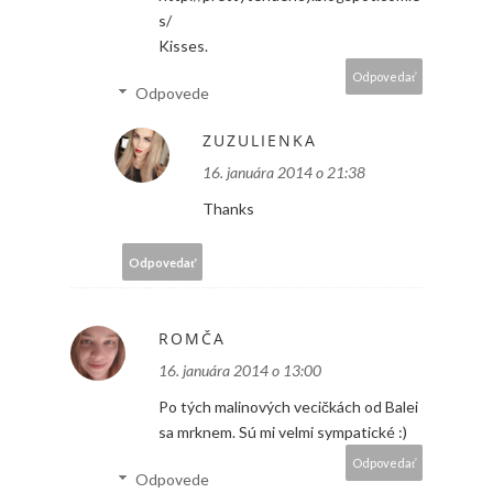
s/
Kisses.
Odpovedať
Odpovede
ZUZULIENKA
16. januára 2014 o 21:38
Thanks
Odpovedať
ROMČA
16. januára 2014 o 13:00
Po tých malinových vecičkách od Balei
sa mrknem. Sú mi velmi sympatické :)
Odpovedať
Odpovede