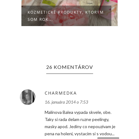
RÝM
KOZMETICKÉ NOVINKY U MŇA
NIE
DOMA (3)
26 KOMENTÁROV
CHARMEDKA
16. januára 2014 o 7:53
Malinova Balea vypada skvele, obe.
Taky si rada delam ruzne peelingy,
masky apod. Jediny co nepouzivam je
pena na holeni, vystacim si s vodou...