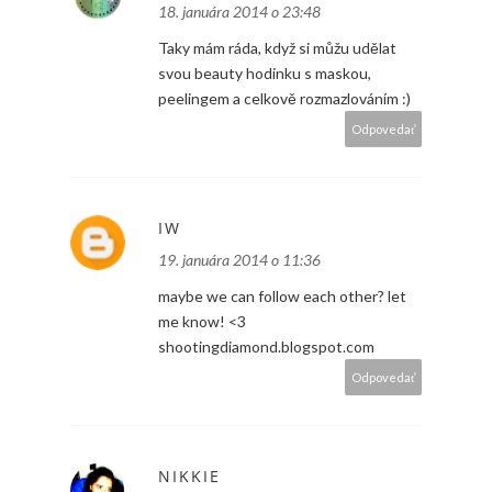
18. januára 2014 o 23:48
Taky mám ráda, když si můžu udělat
svou beauty hodinku s maskou,
peelingem a celkově rozmazlováním :)
Odpovedať
IW
19. januára 2014 o 11:36
maybe we can follow each other? let
me know! <3
shootingdiamond.blogspot.com
Odpovedať
NIKKIE