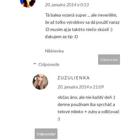
20. januára 2014 o 0:13
Tá balea vyzerá super ... ale neveríííím,
že až toľko výrobkov sa dá použiť naraz
:D musím aj ja takéto niečo skúsiť :)
ďakujem za tip :D
Nikkienka
Odpovedať
Odpovede
ZUZULIENKA
20. januára 2014 o 21:09
občas áno, ale nie každý deň :)
denne používam iba sprcháč a
telové mlieko + zuby a odličovač
:)
Odpovedať