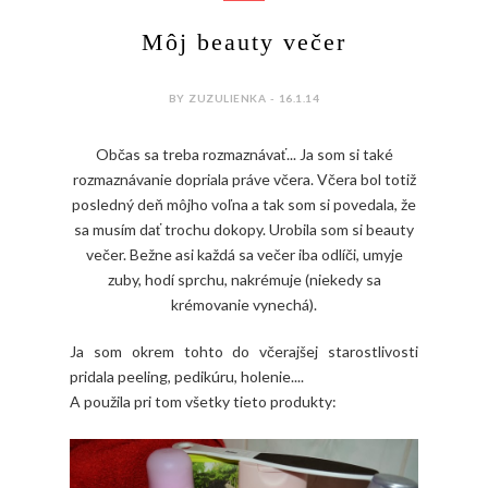
Môj beauty večer
BY ZUZULIENKA - 16.1.14
Občas sa treba rozmaznávať... Ja som si také
rozmaznávanie dopriala práve včera. Včera bol totiž
posledný deň môjho voľna a tak som si povedala, že
sa musím dať trochu dokopy. Urobila som si beauty
večer. Bežne asi každá sa večer iba odlíči, umyje
zuby, hodí sprchu, nakrémuje (niekedy sa
krémovanie vynechá).
Ja som okrem tohto do včerajšej starostlivosti
pridala peeling, pedikúru, holenie....
A použila pri tom všetky tieto produkty: