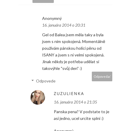
Anonymný
16. januára 2014 o 20:31
Gel od Balea jsem měla taky a byla
jsem s ním spokojená. Momentálně
používám pánskou holící pěnu od
ISANY a jsem s ní velmi spokojená.
Jinak někdy je potřeba udělat si
takovýhle "svůj den" :)
Odpovedať
Odpovede
ZUZULIENKA
16. januára 2014 o 21:35
Panska pena? V podstate to je
asi jedno, ucel urcite splni :)
Anonymný