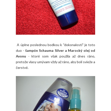
A úplne poslednou bodkou k "dokonalosti" je toto
duo -
šampón Schauma Silver a Marocký olej od
Avonu
- ktoré som však použila až dnes ráno,
pretože vlasy umývam vždy až ráno, aby boli svieže a
čerstvé.