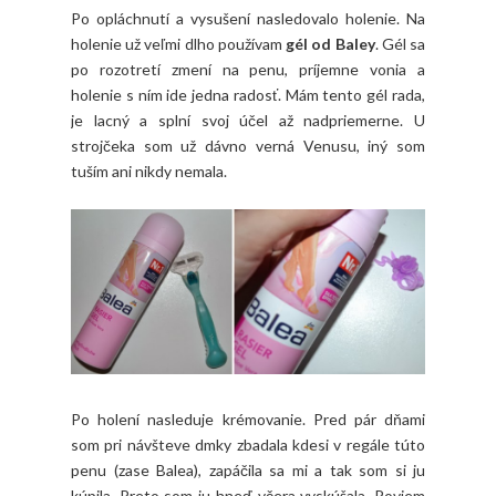
Po opláchnutí a vysušení nasledovalo holenie. Na
holenie už veľmi dlho používam
gél od Baley
. Gél sa
po rozotretí zmení na penu, príjemne vonia a
holenie s ním ide jedna radosť. Mám tento gél rada,
je lacný a splní svoj účel až nadpriemerne. U
strojčeka som už dávno verná Venusu, iný som
tuším ani nikdy nemala.
Po holení nasleduje krémovanie. Pred pár dňami
som pri návšteve dmky zbadala kdesi v regále túto
penu (zase Balea), zapáčila sa mi a tak som si ju
kúpila. Preto som ju hneď včera vyskúšala. Poviem