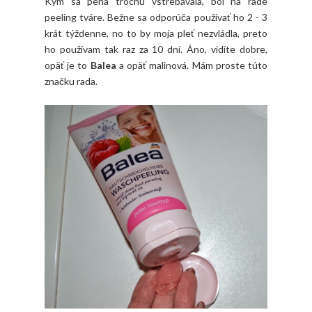
Kým sa pena trochu vstrebávala, bol na rade
peeling tváre. Bežne sa odporúča používať ho 2 - 3
krát týždenne, no to by moja pleť nezvládla, preto
ho používam tak raz za 10 dní. Áno, vidíte dobre,
opäť je to
Balea
a opäť malinová. Mám proste túto
značku rada.