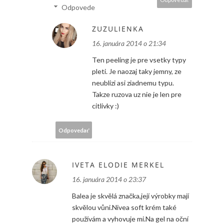
Odpovede
ZUZULIENKA
16. januára 2014 o 21:34
Ten peeling je pre vsetky typy
pleti. Je naozaj taky jemny, ze
neublizi asi ziadnemu typu.
Takze ruzova uz nie je len pre
citlivky :)
Odpovedať
IVETA ELODIE MERKEL
16. januára 2014 o 23:37
Balea je skvělá značka,její výrobky mají
skvělou vůni.Nivea soft krém také
používám a vyhovuje mi.Na gel na oční