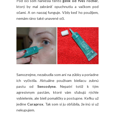
Pod oči som naniesla tento
gélik od Yves rocher
,
ktorý by mal zabrániť opuchnutiu a vačkom pod
očami. A on naozaj funguje. Vždy keď ho použijem,
nemám ráno také unavené oči.
Samozrejme, nezabudla som ani na zúbky a poriadne
ich vyčistila. Aktuálne používam bieliacu zubnú
pastu od
Sensodyne
. Nepatrí totiž k tým
agresívnym pastám, ktoré vám sľubujú rýchle
vybielenie, ale bieli pomaličky a postupne. Kefku už
jedine
Curaprox
. Tak som si ju obľúbila, že inú si už
nekupujem.