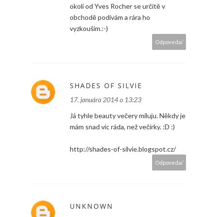
okolí od Yves Rocher se určitě v
obchodě podívám a rára ho
vyzkouším.:-)
Odpovedať
SHADES OF SILVIE
17. januára 2014 o 13:23
Já tyhle beauty večery miluju. Někdy je
mám snad víc ráda, než večírky. :D :)
http://shades-of-silvie.blogspot.cz/
Odpovedať
UNKNOWN