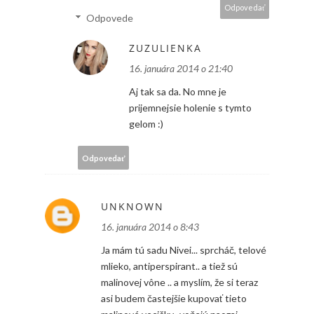
Odpovedať
Odpovede
ZUZULIENKA
16. januára 2014 o 21:40
Aj tak sa da. No mne je
prijemnejsie holenie s tymto
gelom :)
Odpovedať
UNKNOWN
16. januára 2014 o 8:43
Ja mám tú sadu Nivei... sprcháč, telové
mlieko, antiperspirant.. a tiež sú
malinovej vône .. a myslím, že si teraz
asi budem častejšie kupovať tieto