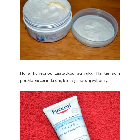
No a konečnou zastávkou sú ruky. Na tie som
použila
Eucerin krém
, ktorý je naozaj výborný.