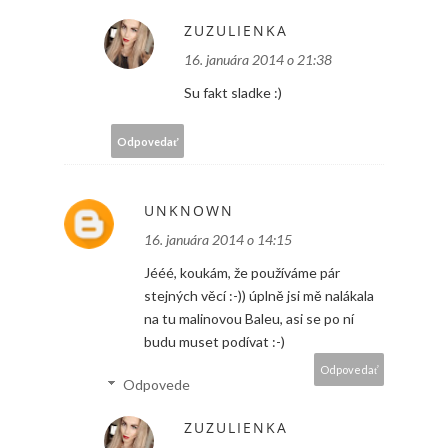
ZUZULIENKA
16. januára 2014 o 21:38
Su fakt sladke :)
Odpovedať
UNKNOWN
16. januára 2014 o 14:15
Jééé, koukám, že používáme pár
stejných věcí :-)) úplně jsi mě nalákala
na tu malinovou Baleu, asi se po ní
budu muset podívat :-)
Odpovedať
Odpovede
ZUZULIENKA