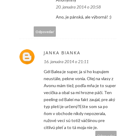
20. januára 2014 o 20:58
Ano, je pánská, ale výborná! :)
Odpovedať
JANKA BIANKA
16. januára 2014 o 21:11
Gél Balea je super, ja si ho kupujem
neustále, pekne vonia. Olej na vlasy z
Avonu mám tiež, podľa mňa je to super
vecička a obal sa mi hrozne páči. Ten
peeling od Balei ma fakt zaujal, pre aký
typ pleti je určený?Ešte som sa po
ňom v obchode nikdy nepozerala,
ružové veci sú totiž väčšinou pre
citlivú pleť a to tá moja nie je.
Odpovedať