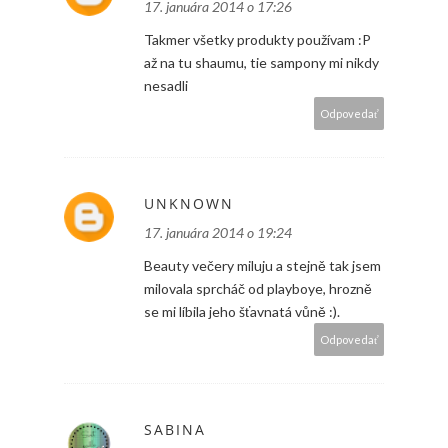
17. januára 2014 o 17:26
Takmer všetky produkty používam :P
až na tu shaumu, tie sampony mi nikdy
nesadli
Odpovedať
UNKNOWN
17. januára 2014 o 19:24
Beauty večery miluju a stejně tak jsem
milovala sprcháč od playboye, hrozně
se mi líbila jeho šťavnatá vůně :).
Odpovedať
SABINA