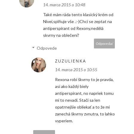
14. marca 2015 o 10:48
Také mám ráda tento klasický krém od
Nivei,splňuje vše .:-)Chci se zeptat na
antiperspirant od Rexony,nedělá
skvrny na oblečení?
Odpovedať
Odpovede
ZUZULIENKA
14. marca 2015 o 10:55
Rexona robí škvrny to je pravda,
asi ako každý biely
antiperspirant, no napriek tomu
mi to nevadí. Stačí sa len
opatrnejšie obliekať a to že mi
zanechá škvrny zvnutra, to lahko
vyperiem.