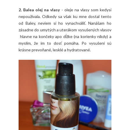
2. Balea olej na vlasy
- oleje na vlasy som kedysi
nepoužívala. Odkedy sa však ku mne dostal tento
od Baley, neviem si ho vynachváliť. Nanášam ho
zásadne do umytých a uterákom vysušených vlasov
hlavne na končeky apo dĺžke (na korienky nikdy) a
myslím, že im to dosť pomáha. Po vysušení sú
krásne prevoňané, lesklé a hydratované.