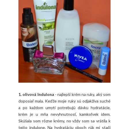
1. olivová Indulona
- najlepší krém na ruky, aký som
doposiaľ mala. Keďže moje ruky sú odjakživa suché
a po každom umytí potrebujú dávku hydratácie,
krém je u mňa nevyhnutnosť, kamkoľvek idem.
Skúšala som rôzne krémy, no vždy som sa vrátila k
tejto indulone. Na hydratáciu oboch rúk mi stačí