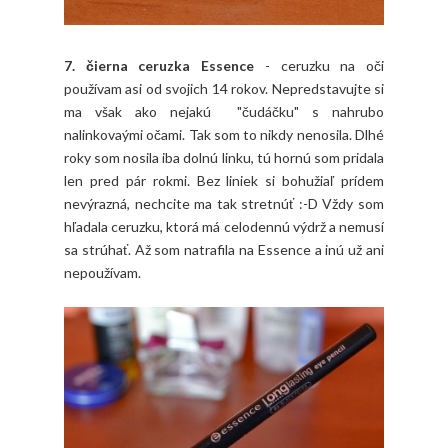
7. čierna ceruzka Essence
- ceruzku na oči
používam asi od svojich 14 rokov. Nepredstavujte si
ma však ako nejakú "čudáčku" s nahrubo
nalinkovaými očami. Tak som to nikdy nenosila. Dlhé
roky som nosila iba dolnú linku, tú hornú som pridala
len pred pár rokmi. Bez liniek si bohužiaľ prídem
nevýrazná, nechcite ma tak stretnúť :-D Vždy som
hľadala ceruzku, ktorá má celodennú výdrž a nemusí
sa strúhať. Až som natrafila na Essence a inú už ani
nepoužívam.