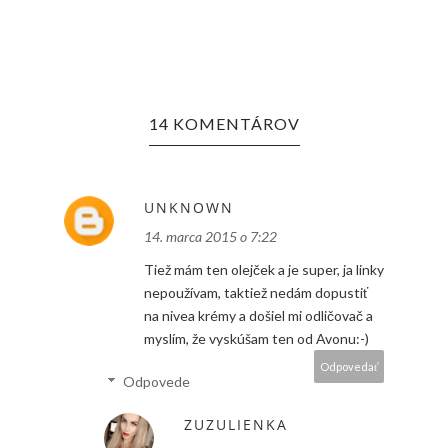
14 KOMENTÁROV
UNKNOWN
14. marca 2015 o 7:22
Tiež mám ten olejček a je super, ja linky
nepoužívam, taktiež nedám dopustiť
na nivea krémy a došiel mi odličovač a
myslím, že vyskúšam ten od Avonu:-)
Odpovedať
Odpovede
ZUZULIENKA