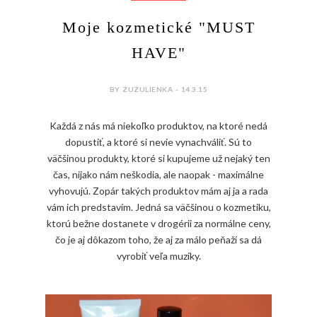
Moje kozmetické "MUST
HAVE"
BY ZUZULIENKA - 14.3.15
Každá z nás má niekoľko produktov, na ktoré nedá
dopustiť, a ktoré si nevie vynachváliť. Sú to
väčšinou produkty, ktoré si kupujeme už nejaký ten
čas, nijako nám neškodia, ale naopak - maximálne
vyhovujú. Zopár takých produktov mám aj ja a rada
vám ich predstavím. Jedná sa väčšinou o kozmetiku,
ktorú bežne dostanete v drogérii za normálne ceny,
čo je aj dôkazom toho, že aj za málo peňaží sa dá
vyrobiť veľa muziky.