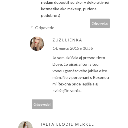
nedam dopustit su skor v dekorativnej
kozmetike ako makeup, puder a
podobne :)
Odpovedať
Odpovede
ZUZULIENKA
14. marca 2015 o 10:56
Ja som skúšala aj presne tieto
Dove, čo píšeš aj ten s tou
vonou granátového jablka ešte
mám. No v porovnaní s Rexonou
mi Rexona pride lepšia a aj
sviežejšie vonia..
Odpovedať
IVETA ELODIE MERKEL