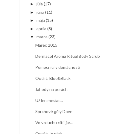
júla
(17)
►
júna
(11)
►
mája
(15)
►
apríla
(8)
►
marca
(23)
▼
Marec 2015
Dermacol Aroma Ritual Body Scrub
Pomocníci v domácnosti
Outfit: Blue&Black
Jahody na perách
Už len mesiac...
Sprchové gély Dove
Vo vzduchu cítiť jar...
Outfit: In pink...