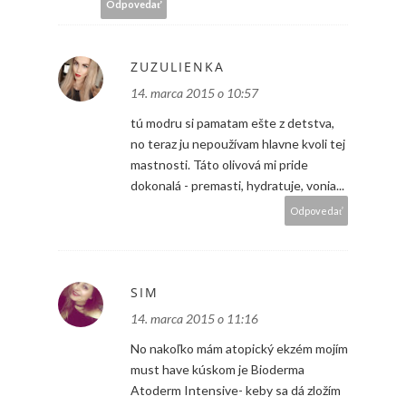
Odpovedať
ZUZULIENKA
14. marca 2015 o 10:57
tú modru si pamatam ešte z detstva,
no teraz ju nepoužívam hlavne kvoli tej
mastnosti. Táto olivová mi pride
dokonalá - premasti, hydratuje, vonia...
Odpovedať
SIM
14. marca 2015 o 11:16
No nakoľko mám atopický ekzém mojím
must have kúskom je Bioderma
Atoderm Intensive- keby sa dá zložím