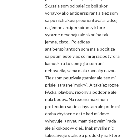
Skusala som od balei co boli skor
vonavky ako antiperspirant a tiez som
sa po nich akosi preorientovala radsej
na jemne antiperspiranty ktore
vyrazne nevonaju ale skor iba tak
jemne, cisto.. Po adidas
antiperspirantoch som mala pocit ze
sa potim este viac co mi aj raz potvrdila
kamoska a to som jej o tom ani
nehovorila, sama mala rovnaky nazor..
Tiez som pouzivala garnier ale ten mi
prisiel strasne 'mokry'.. A taktiez rozne
FAcka, playboy, rexony a podobne ale
nula bodov.. Na rexonu maximum
protection sa tiez chystam ale pride mi
draha zbytocne este ked mi dove
vyhovuje :) niveu mam tiez velmi rada
ale aj kokosovy olej.. Inak myslim nic
take.. Svoje stalice a produkty na ktore