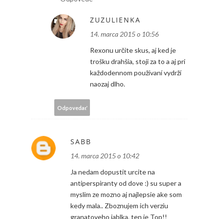
ZUZULIENKA
14. marca 2015 o 10:56
Rexonu určite skus, aj ked je
trošku drahšia, stoji za to a aj pri
každodennom používaní vydrží
naozaj dlho.
Odpovedať
SABB
14. marca 2015 o 10:42
Ja nedam dopustit urcite na
antiperspiranty od dove :) su super a
myslim ze mozno aj najlepsie ake som
kedy mala.. Zboznujem ich verziu
granatoveho jablka, ten je Top!!