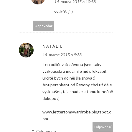
14. marca 2015 o 10:58
vyskúšaj :)
Odpovedať
NATÁLIE
14. marca 2015 o 9:33
Ten odličovač z Avonu jsem taky
vyzkoušela a moc mile mě překvapil,
určitě bych do něj šla znova :)
Antiperspirant od Rexony chci už déle
vyzkoušet, tak snadse k tomu konečně
dokopu :)
www.lettertomywardrobe.blogspot.c
om
Odpovedať
Odpovede