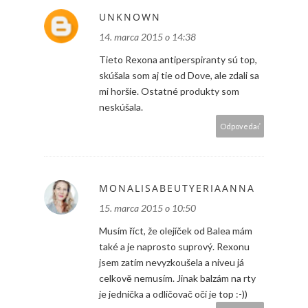
UNKNOWN
14. marca 2015 o 14:38
Tieto Rexona antiperspiranty sú top,
skúšala som aj tie od Dove, ale zdali sa
mi horšie. Ostatné produkty som
neskúšala.
Odpovedať
MONALISABEUTYERIAANNA
15. marca 2015 o 10:50
Musím říct, že olejíček od Balea mám
také a je naprosto suprový. Rexonu
jsem zatím nevyzkoušela a niveu já
celkově nemusím. Jinak balzám na rty
je jednička a odličovač očí je top :-))