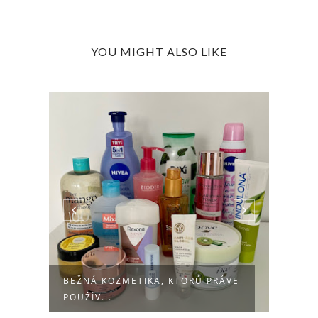
YOU MIGHT ALSO LIKE
BEŽNÁ KOZMETIKA, KTORÚ PRÁVE
MOJA
POUŽÍV...
FARM