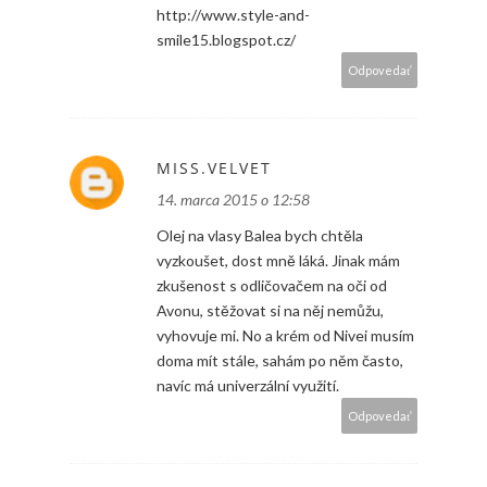
http://www.style-and-
smile15.blogspot.cz/
Odpovedať
MISS.VELVET
14. marca 2015 o 12:58
Olej na vlasy Balea bych chtěla
vyzkoušet, dost mně láká. Jinak mám
zkušenost s odličovačem na oči od
Avonu, stěžovat si na něj nemůžu,
vyhovuje mi. No a krém od Nivei musím
doma mít stále, sahám po něm často,
navíc má univerzální využití.
Odpovedať