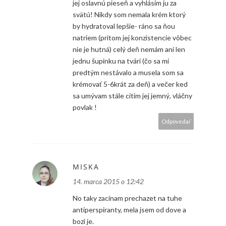
jej oslavnú pieseň a vyhlásim ju za
svätú! Nikdy som nemala krém ktorý
by hydratoval lepšie- ráno sa ňou
natriem (pritom jej konzistencie vôbec
nie je hutná) celý deň nemám ani len
jednu šupinku na tvári (čo sa mi
predtým nestávalo a musela som sa
krémovať 5-6krát za deň) a večer ked
sa umývam stále cítim jej jemný, vláčny
povlak !
Odpovedať
MISKA
14. marca 2015 o 12:42
No taky zacinam prechazet na tuhe
antiperspiranty, mela jsem od dove a
bozi je.