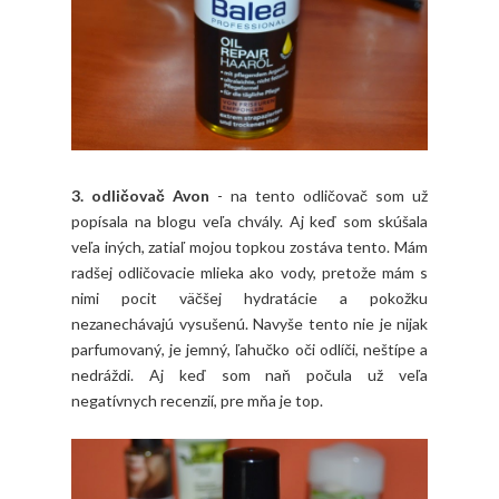
3. odličovač Avon
- na tento odličovač som už
popísala na blogu veľa chvály. Aj keď som skúšala
veľa iných, zatiaľ mojou topkou zostáva tento. Mám
radšej odličovacie mlieka ako vody, pretože mám s
nimi pocit väčšej hydratácie a pokožku
nezanechávajú vysušenú. Navyše tento nie je nijak
parfumovaný, je jemný, ľahučko oči odlíči, neštípe a
nedráždi. Aj keď som naň počula už veľa
negatívnych recenzií, pre mňa je top.