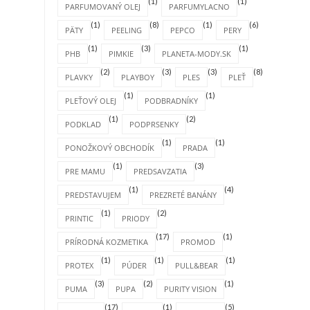
(1)
(1)
PARFUMOVANÝ OLEJ
PARFUMYLACNO
(1)
(8)
(1)
(6)
PÄTY
PEELING
PEPCO
PERY
(1)
(3)
(1)
PHB
PIMKIE
PLANETA-MODY.SK
(2)
(3)
(3)
(8)
PLAVKY
PLAYBOY
PLES
PLEŤ
(1)
(1)
PLEŤOVÝ OLEJ
PODBRADNÍKY
(1)
(2)
PODKLAD
PODPRSENKY
(1)
(1)
PONOŽKOVÝ OBCHODÍK
PRADA
(1)
(3)
PRE MAMU
PREDSAVZATIA
(1)
(4)
PREDSTAVUJEM
PREZRETÉ BANÁNY
(1)
(2)
PRINTIC
PRIODY
(17)
(1)
PRÍRODNÁ KOZMETIKA
PROMOD
(1)
(1)
(1)
PROTEX
PÚDER
PULL&BEAR
(3)
(2)
(1)
PUMA
PUPA
PURITY VISION
(17)
(1)
(5)