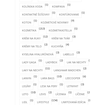
(1)
(1)
KOLÍNSKA VODA
KOMPAVA
(1)
(1)
KONTAKTNÉ ŠOŠOVKY
KONTÚROVANIE
(1)
(9)
KOTON
KOZMETICKÉ NOVINKY
(213)
(1)
KOZMETIKA
KOZMETIKASTELLA
(12)
(3)
KRÉM NA RUKY
KRÉM NA TVÁR
(2)
(4)
KRÉMY NA TELO
KUCHYŇA
(3)
(3)
KYSELINA HYALURÓNOVÁ
LABELLO
(1)
(2)
(1)
LADY GAGA
LADYBOX
LAK NA NECHTY
(11)
(2)
LAKY NA NECHTY
LANGHAAR MADCHEN
(1)
(10)
(6)
LANVIN
LARA BAGS
LEECOOPER
(1)
(1)
(3)
LEGÍNY
LESK NA PERY
LETNYHIT
(10)
(2)
(1)
(25)
LETO
LEVIS
LÍCENKA
LÍČENIE
(1)
(154)
(1)
LIDL
LIFESTYLE
LIMITOVANÁ EDÍCIA