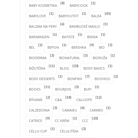
(8)
(1)
BABY KOZMETIKA
BABYCOOK
(1)
(1)
(45)
BABYLOVE
BABYOUTFIT
BALEA
(6)
(1)
BALZAM NA PERY
BAMBUCKÉ MASLO
(1)
(1)
(1)
BARNÄNGEN
BATISTE
BEKRA
(2)
(1)
(9)
(5)
BEL
BEPON
BERSHKA
BIO
(3)
(5)
(1)
BIODERMA
BIONATURAL
BIORUŽA
(11)
(20)
(1)
BIŽUTÉRIA
BLOG
BODY BASICS
(1)
(7)
(2)
BODY DESSERTS
BONPRIX
BOOHOO
(11)
(3)
(1)
BOOKS
BOURJOIS
BUPI
(2)
(18)
(12)
BÝVANIE
C&A
CALLIOPE
(3)
(4)
(1)
CALZEDONIA
CAMAIEU
CARMEX
(9)
(1)
(20)
CATRICE
CC KRÉM
CCC
(1)
(3)
CELLU-CUP
CELULITÍDA