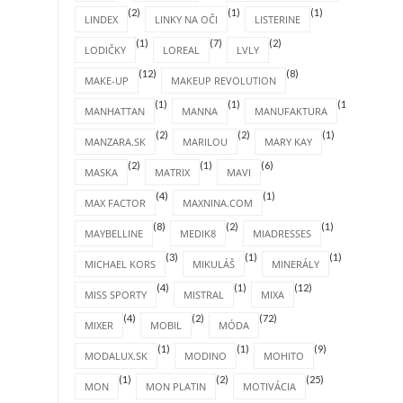
(2)
(1)
(1)
LINDEX
LINKY NA OČI
LISTERINE
(1)
(7)
(2)
LODIČKY
LOREAL
LVLY
(12)
(8)
MAKE-UP
MAKEUP REVOLUTION
(1)
(1)
(1)
MANHATTAN
MANNA
MANUFAKTURA
(2)
(2)
(1)
MANZARA.SK
MARILOU
MARY KAY
(2)
(1)
(6)
MASKA
MATRIX
MAVI
(4)
(1)
MAX FACTOR
MAXNINA.COM
(8)
(2)
(1)
MAYBELLINE
MEDIK8
MIADRESSES
(3)
(1)
(1)
MICHAEL KORS
MIKULÁŠ
MINERÁLY
(4)
(1)
(12)
MISS SPORTY
MISTRAL
MIXA
(4)
(2)
(72)
MIXER
MOBIL
MÓDA
(1)
(1)
(9)
MODALUX.SK
MODINO
MOHITO
(1)
(2)
(25)
MON
MON PLATIN
MOTIVÁCIA