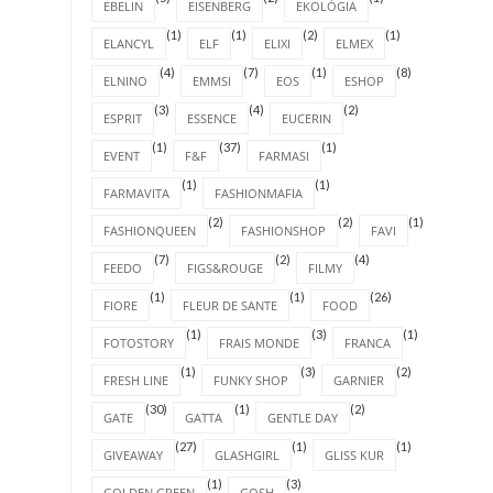
EBELIN
EISENBERG
EKOLÓGIA
(1)
(1)
(2)
(1)
ELANCYL
ELF
ELIXI
ELMEX
(4)
(7)
(1)
(8)
ELNINO
EMMSI
EOS
ESHOP
(3)
(4)
(2)
ESPRIT
ESSENCE
EUCERIN
(1)
(37)
(1)
EVENT
F&F
FARMASI
(1)
(1)
FARMAVITA
FASHIONMAFIA
(2)
(2)
(1)
FASHIONQUEEN
FASHIONSHOP
FAVI
(7)
(2)
(4)
FEEDO
FIGS&ROUGE
FILMY
(1)
(1)
(26)
FIORE
FLEUR DE SANTE
FOOD
(1)
(3)
(1)
FOTOSTORY
FRAIS MONDE
FRANCA
(1)
(3)
(2)
FRESH LINE
FUNKY SHOP
GARNIER
(30)
(1)
(2)
GATE
GATTA
GENTLE DAY
(27)
(1)
(1)
GIVEAWAY
GLASHGIRL
GLISS KUR
(1)
(3)
GOLDEN GREEN
GOSH