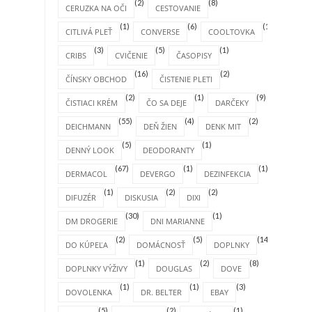
(2)
(8)
CERUZKA NA OČI
CESTOVANIE
(1)
(6)
(1)
CITLIVÁ PLEŤ
CONVERSE
COOLTOVKA
(3)
(5)
(1)
CRIBS
CVIČENIE
ČASOPISY
(16)
(2)
ČÍNSKY OBCHOD
ČISTENIE PLETI
(2)
(1)
(9)
ČISTIACI KRÉM
ČO SA DEJE
DARČEKY
(55)
(4)
(2)
DEICHMANN
DEŇ ŽIEN
DENK MIT
(5)
(1)
DENNÝ LOOK
DEODORANTY
(67)
(1)
(1)
DERMACOL
DEVERGO
DEZINFEKCIA
(1)
(2)
(2)
DIFUZÉR
DISKUSIA
DIXI
(30)
(1)
DM DROGERIE
DNI MARIANNE
(2)
(5)
(14)
DO KÚPEĽA
DOMÁCNOSŤ
DOPLNKY
(1)
(2)
(8)
DOPLNKY VÝŽIVY
DOUGLAS
DOVE
(1)
(1)
(3)
DOVOLENKA
DR. BELTER
EBAY
(5)
(2)
(1)