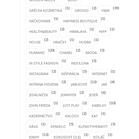
(1)
(2)
(39)
GRÉCKA KOZMETIKA
GROSSO
H&M
(1)
(1)
HÁČKOVANIE
HAPINESS BOUTIQUE
(2)
(1)
(1)
HEALTH&BEAUTY
HIMALAYA
HIPP
(2)
(1)
(1)
HOUSE
HRAČKY
HUDBA
(20)
(2)
(5)
HUMANIC
CHANEL
IMODA
(1)
(5)
IN STYLE FASHION
INDULONA
(2)
(5)
(1)
INSTAGRAM
INŠPIRÁCIA
INTERNET
(2)
(12)
(4)
INTÍMNA HYGIENA
JABLKOVÉ
JAR
(2)
(2)
(6)
JEDÁLNIČEK
JENNYFER
JESEŇ
(1)
(2)
(10)
JOHN FRIEDA
JUST PLAY
KABELKY
(1)
(2)
(1)
KADERNÍCTVO
KALOOS
KAT
(1)
(5)
(5)
KÁVA
KENVELO
KLENOTYHEMATIT
(13)
(1)
(1)
KNIHY
KOKOSOVÝ OLEJ
KOLÁČ