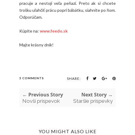
pracuje a nestojí veľa peňazí. Preto ak si chcete
trošku uľahčiť prácu popri bábätku, siahnite po ňom.
Odporúčam.
Kúpite na:
www.feedo.sk
Majte krásny dník!
3 COMMENTS
SHARE:
← Previous Story
Next Story →
Novší príspevok
Staršie príspevky
YOU MIGHT ALSO LIKE