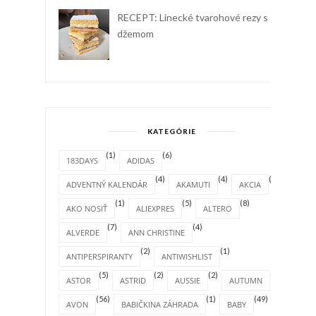
RECEPT: Linecké tvarohové rezy s
džemom
KATEGÓRIE
(1)
(6)
183DAYS
ADIDAS
(4)
(4)
(1)
ADVENTNÝ KALENDÁR
AKAMUTI
AKCIA
(1)
(5)
(8)
AKO NOSIŤ
ALIEXPRES
ALTERO
(7)
(4)
ALVERDE
ANN CHRISTINE
(2)
(1)
ANTIPERSPIRANTY
ANTIWISHLIST
(5)
(2)
(2)
(4)
ASTOR
ASTRID
AUSSIE
AUTUMN
(56)
(1)
(49)
AVON
BABIČKINA ZÁHRADA
BABY