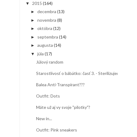
2015
(164)
▼
decembra
(13)
►
novembra
(8)
►
októbra
(12)
►
septembra
(14)
►
augusta
(14)
►
júla
(17)
▼
Júlový random
Starostlivosť o bábätko: časť 3. - Sterilizujeme
Balea Anti-Transpirant???
Outfit: Dots
Máte už aj vy svoje "pilotky"?
New in...
Outfit: Pink sneakers