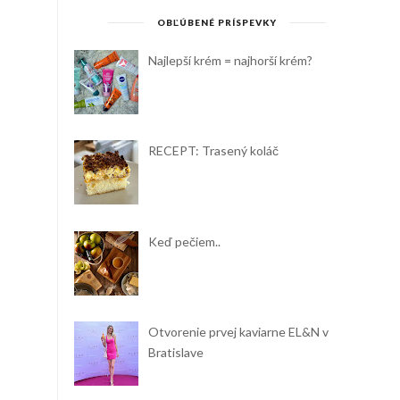
OBĽÚBENÉ PRÍSPEVKY
Najlepší krém = najhorší krém?
RECEPT: Trasený koláč
Keď pečiem..
Otvorenie prvej kaviarne EL&N v
Bratislave