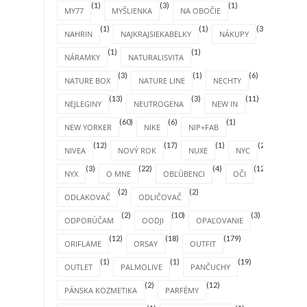
(1)
(3)
(1)
MY77
MYŠLIENKA
NA OBOČIE
(1)
(1)
(31)
NAHRIN
NAJKRAJSIEKABELKY
NÁKUPY
(1)
(1)
NÁRAMKY
NATURALISVITA
(3)
(1)
(6)
NATURE BOX
NATURE LINE
NECHTY
(13)
(3)
(11)
NEJLEGINY
NEUTROGENA
NEW IN
(60)
(6)
(1)
NEW YORKER
NIKE
NIP+FAB
(12)
(17)
(1)
(2)
NIVEA
NOVÝ ROK
NUXE
NYC
(3)
(22)
(4)
(12)
NYX
O MNE
OBĽÚBENCI
OČI
(2)
(2)
ODLAKOVAČ
ODLIČOVAČ
(2)
(10)
(3)
ODPORÚČAM
OODJI
OPAĽOVANIE
(12)
(18)
(179)
ORIFLAME
ORSAY
OUTFIT
(1)
(1)
(19)
OUTLET
PALMOLIVE
PANČUCHY
(2)
(12)
PÁNSKA KOZMETIKA
PARFÉMY