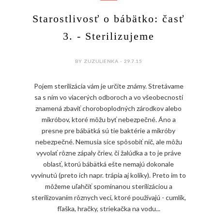
Starostlivosť o bábätko: časť
3. - Sterilizujeme
BY ZUZULIENKA - 29.7.15
Pojem sterilizácia vám je určite známy. Stretávame
sa s ním vo viacerých odboroch a vo všeobecnosti
znamená zbaviť choroboplodných zárodkov alebo
mikróbov, ktoré môžu byť nebezpečné. Áno a
presne pre bábätká sú tie baktérie a mikróby
nebezpečné. Nemusia síce spôsobiť nič, ale môžu
vyvolať rôzne zápaly čriev, či žalúdka a to je práve
oblasť, ktorú bábätká ešte nemajú dokonale
vyvinutú (preto ich napr. trápia aj koliky). Preto im to
môžeme uľahčiť spomínanou sterilizáciou a
sterilizovaním rôznych vecí, ktoré používajú - cumlík,
fľaška, hračky, striekačka na vodu...