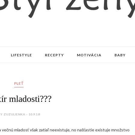
LIFESTYLE
RECEPTY
MOTIVÁCIA
BABY
PLEŤ
xír mladosti???
Y ZUZULIENKA - 10.9.18
 na večnú mladosť však zatiaľ neexistuje, no našťastie existuje množstvo