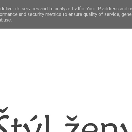
eliver its services and to analyze traffic. Your IP address and 
ormance and security metrics to ensure quality of service, gen
abuse.