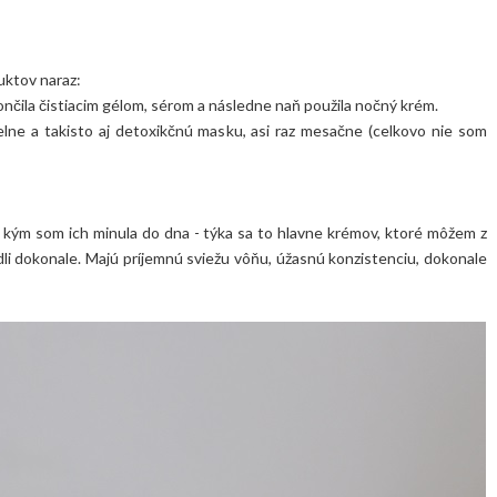
uktov naraz:
čila čistiacim gélom, sérom a následne naň použila nočný krém.
lne a takisto aj detoxikčnú masku, asi raz mesačne (celkovo nie som
, kým som ich minula do dna - týka sa to hlavne krémov, ktoré môžem z
sadli dokonale. Majú príjemnú sviežu vôňu, úžasnú konzistenciu, dokonale