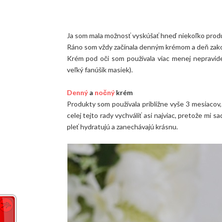
Ja som mala možnosť vyskúšať hneď niekoľko prod
Ráno som vždy začínala denným krémom a deň zakon
Krém pod oči som používala viac menej nepravide
veľký fanúšik masiek).
Denný
a
nočný
krém
Produkty som používala približne vyše 3 mesiacov
celej tejto rady vychváliť asi najviac, pretože mi 
pleť hydratujú a zanechávajú krásnu.