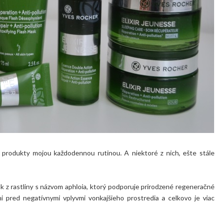
o produkty mojou každodennou rutinou. A niektoré z nich, ešte stále
 z rastliny s názvom aphloia, ktorý podporuje prirodzené regeneračné
ni pred negatívnymi vplyvmi vonkajšieho prostredia a celkovo je viac