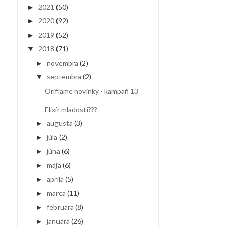
2021
(50)
►
2020
(92)
►
2019
(52)
►
2018
(71)
▼
novembra
(2)
►
septembra
(2)
▼
Oriflame novinky - kampaň 13
Elixír mladosti???
augusta
(3)
►
júla
(2)
►
júna
(6)
►
mája
(6)
►
apríla
(5)
►
marca
(11)
►
februára
(8)
►
januára
(26)
►