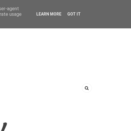
user-agent
erate usage
LEARN MORE
GOT IT