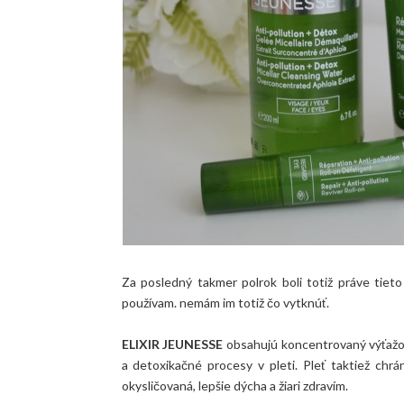
Za posledný takmer polrok boli totiž práve tiet
používam. nemám im totiž čo vytknúť.
ELIXIR JEUNESSE
obsahujú koncentrovaný výťažok
a detoxikačné procesy v pleti. Pleť taktiež chrá
okysličovaná, lepšie dýcha a žiari zdravím.