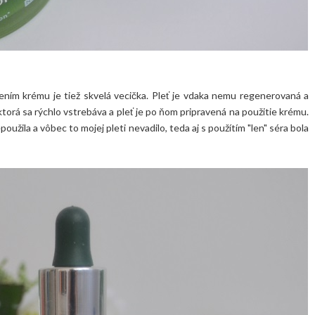
ením krému je tiež skvelá vecička. Pleť je vdaka nemu regenerovaná a
orá sa rýchlo vstrebáva a pleť je po ňom pripravená na použitie krému.
užila a vôbec to mojej pleti nevadilo, teda aj s použítím "len" séra bola