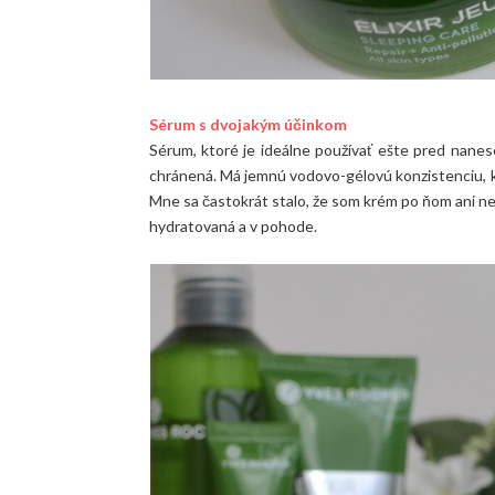
Sérum s dvojakým účinkom
Sérum, ktoré je ideálne používať ešte pred nanes
chránená. Má jemnú vodovo-gélovú konzistenciu, kt
Mne sa častokrát stalo, že som krém po ňom ani nepo
hydratovaná a v pohode.