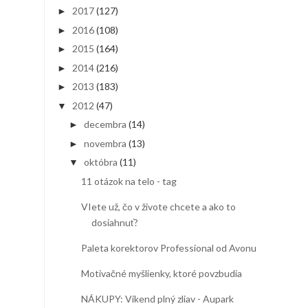
2017
(127)
►
2016
(108)
►
2015
(164)
►
2014
(216)
►
2013
(183)
►
2012
(47)
▼
decembra
(14)
►
novembra
(13)
►
októbra
(11)
▼
11 otázok na telo - tag
VIete už, čo v živote chcete a ako to
dosiahnuť?
Paleta korektorov Professional od Avonu
Motivačné myšlienky, ktoré povzbudia
NÁKUPY: Víkend plný zliav - Aupark