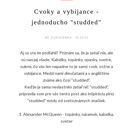
Cvoky a vybíjance -
jednoducho "studded"
BY ZUZULIENKA - 15.10.12
Aj vy ste im podľahli? Priznám sa, že ja zatiaľ nie, ale
sú naozaj všade. Kabelky, topánky, opasky, svetre,
sukne, čo vás len napadne to je samý cvok, ostne a
vybíjance. Medzi nami dievčatami a v angličtine
známe ako čosi "studded".
Keďže ja sama nevlastním zatiaľ nič "studded",
pripravila som pre vás tento post ako inšpiráciu plnú
"studded" módy od svetoznámych značiek.
1. Alexander McQueen - topánky, náramok, kabelka,
sveter