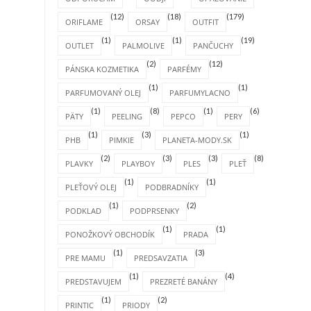
(12)
(18)
(179)
ORIFLAME
ORSAY
OUTFIT
(1)
(1)
(19)
OUTLET
PALMOLIVE
PANČUCHY
(2)
(12)
PÁNSKA KOZMETIKA
PARFÉMY
(1)
(1)
PARFUMOVANÝ OLEJ
PARFUMYLACNO
(1)
(8)
(1)
(6)
PÄTY
PEELING
PEPCO
PERY
(1)
(3)
(1)
PHB
PIMKIE
PLANETA-MODY.SK
(2)
(3)
(3)
(8)
PLAVKY
PLAYBOY
PLES
PLEŤ
(1)
(1)
PLEŤOVÝ OLEJ
PODBRADNÍKY
(1)
(2)
PODKLAD
PODPRSENKY
(1)
(1)
PONOŽKOVÝ OBCHODÍK
PRADA
(1)
(3)
PRE MAMU
PREDSAVZATIA
(1)
(4)
PREDSTAVUJEM
PREZRETÉ BANÁNY
(1)
(2)
PRINTIC
PRIODY