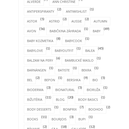
ALVERDE
ANN CHRISTINE
(2)
(1)
ANTIPERSPIRANTY
ANTIWISHLIST
(5)
(2)
(2)
(4)
ASTOR
ASTRID
AUSSIE
AUTUMN
(56)
(1)
(49)
AVON
BABIČKINA ZÁHRADA
BABY
(8)
(1)
BABY KOZMETIKA
BABYCOOK
(1)
(1)
(45)
BABYLOVE
BABYOUTFIT
BALEA
(6)
(1)
BALZAM NA PERY
BAMBUCKÉ MASLO
(1)
(1)
(1)
BARNÄNGEN
BATISTE
BEKRA
(2)
(1)
(9)
(5)
BEL
BEPON
BERSHKA
BIO
(3)
(5)
(1)
BIODERMA
BIONATURAL
BIORUŽA
(11)
(20)
(1)
BIŽUTÉRIA
BLOG
BODY BASICS
(1)
(7)
(2)
BODY DESSERTS
BONPRIX
BOOHOO
(11)
(3)
(1)
BOOKS
BOURJOIS
BUPI
(2)
(18)
(12)
BÝVANIE
C&A
CALLIOPE