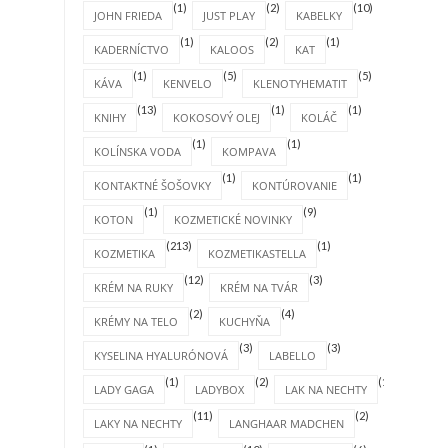
(1)
(2)
(10)
JOHN FRIEDA
JUST PLAY
KABELKY
(1)
(2)
(1)
KADERNÍCTVO
KALOOS
KAT
(1)
(5)
(5)
KÁVA
KENVELO
KLENOTYHEMATIT
(13)
(1)
(1)
KNIHY
KOKOSOVÝ OLEJ
KOLÁČ
(1)
(1)
KOLÍNSKA VODA
KOMPAVA
(1)
(1)
KONTAKTNÉ ŠOŠOVKY
KONTÚROVANIE
(1)
(9)
KOTON
KOZMETICKÉ NOVINKY
(213)
(1)
KOZMETIKA
KOZMETIKASTELLA
(12)
(3)
KRÉM NA RUKY
KRÉM NA TVÁR
(2)
(4)
KRÉMY NA TELO
KUCHYŇA
(3)
(3)
KYSELINA HYALURÓNOVÁ
LABELLO
(1)
(2)
(1)
LADY GAGA
LADYBOX
LAK NA NECHTY
(11)
(2)
LAKY NA NECHTY
LANGHAAR MADCHEN