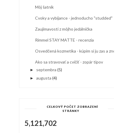
Môj šatník
Cvoky a vybíjance - jednoducho "studded"
Zaujímavosti z môjho jedálnička
Rimmel STAY MATTE - recenzia
Osvedčená kozmetika - kúpim si ju zas a znova
Ako sa stravovať a cvičiť - zopár tipov
septembra
(5)
►
augusta
(4)
►
CELKOVÝ POČET ZOBRAZENÍ
STRÁNKY
5,121,702