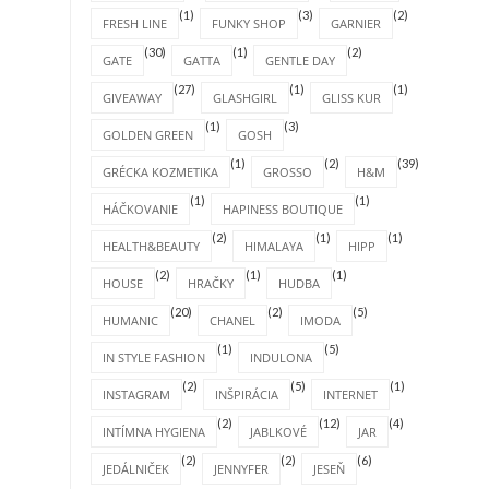
(1)
(3)
(2)
FRESH LINE
FUNKY SHOP
GARNIER
(30)
(1)
(2)
GATE
GATTA
GENTLE DAY
(27)
(1)
(1)
GIVEAWAY
GLASHGIRL
GLISS KUR
(1)
(3)
GOLDEN GREEN
GOSH
(1)
(2)
(39)
GRÉCKA KOZMETIKA
GROSSO
H&M
(1)
(1)
HÁČKOVANIE
HAPINESS BOUTIQUE
(2)
(1)
(1)
HEALTH&BEAUTY
HIMALAYA
HIPP
(2)
(1)
(1)
HOUSE
HRAČKY
HUDBA
(20)
(2)
(5)
HUMANIC
CHANEL
IMODA
(1)
(5)
IN STYLE FASHION
INDULONA
(2)
(5)
(1)
INSTAGRAM
INŠPIRÁCIA
INTERNET
(2)
(12)
(4)
INTÍMNA HYGIENA
JABLKOVÉ
JAR
(2)
(2)
(6)
JEDÁLNIČEK
JENNYFER
JESEŇ