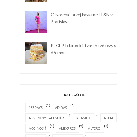
Otvorenie prvej kaviarne EL&N v
Bratislave
RECEPT: Linecké tvarohové rezy s
džemom
KATEGÓRIE
(1)
(6)
183DAYS
ADIDAS
(4)
(4)
(1)
ADVENTNÝ KALENDÁR
AKAMUTI
AKCIA
(1)
(5)
(8)
AKO NOSIŤ
ALIEXPRES
ALTERO
(7)
(4)