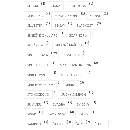
(1)
(4)
(1)
SÉRUM
SHANA
SHOOOS
(4)
(5)
(1)
SCHAUMA
SCHWARZKOPF
SIGNAL
(1)
(3)
(3)
SILVESTER
SINSAY
SLADKOSTI
(1)
(1)
SLNEČNÉ OKULIARE
SOAPHORIA
(1)
(2)
SOLÁRIUM
SPODNÉ PRÁDLO
(29)
(1)
SPOLUPRÁCA
SPOMIENKY
(1)
(3)
SPORTDIRECT
SPRCHOVACIA PENA
(3)
(9)
SPRCHOVANIE
SPRCHOVÝ GÉL
(1)
(5)
SPRCHOVÝ KRÉM
SPRING
(1)
(1)
STONOŽKOVO
SUCHÝ ŠAMPÓN
(7)
(7)
(1)
SUMMER
SVADBA
SVIEČKY
(1)
(4)
(1)
SWAP
SWAROWSKI
SYOSS
(3)
(8)
(7)
(1)
ŠAMPÓN
ŠATNÍK
ŠATY
ŠTETCE