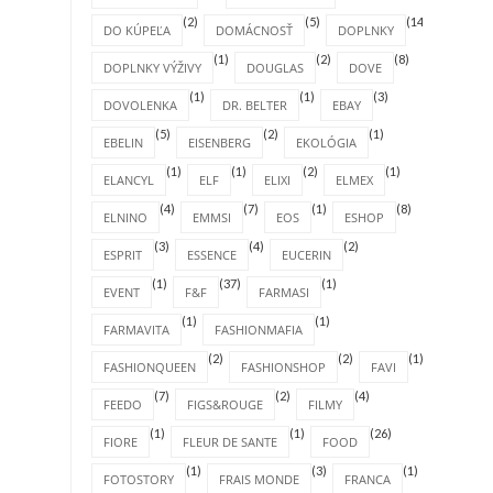
(2)
(5)
(14)
DO KÚPEĽA
DOMÁCNOSŤ
DOPLNKY
(1)
(2)
(8)
DOPLNKY VÝŽIVY
DOUGLAS
DOVE
(1)
(1)
(3)
DOVOLENKA
DR. BELTER
EBAY
(5)
(2)
(1)
EBELIN
EISENBERG
EKOLÓGIA
(1)
(1)
(2)
(1)
ELANCYL
ELF
ELIXI
ELMEX
(4)
(7)
(1)
(8)
ELNINO
EMMSI
EOS
ESHOP
(3)
(4)
(2)
ESPRIT
ESSENCE
EUCERIN
(1)
(37)
(1)
EVENT
F&F
FARMASI
(1)
(1)
FARMAVITA
FASHIONMAFIA
(2)
(2)
(1)
FASHIONQUEEN
FASHIONSHOP
FAVI
(7)
(2)
(4)
FEEDO
FIGS&ROUGE
FILMY
(1)
(1)
(26)
FIORE
FLEUR DE SANTE
FOOD
(1)
(3)
(1)
FOTOSTORY
FRAIS MONDE
FRANCA