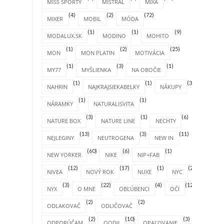
MISS SPORTY
MISTRAL
MIXA
(4)
(2)
(72)
MIXER
MOBIL
MÓDA
(1)
(1)
(9)
MODALUX.SK
MODINO
MOHITO
(1)
(2)
(25)
MON
MON PLATIN
MOTIVÁCIA
(1)
(3)
(1)
MY77
MYŠLIENKA
NA OBOČIE
(1)
(1)
(31)
NAHRIN
NAJKRAJSIEKABELKY
NÁKUPY
(1)
(1)
NÁRAMKY
NATURALISVITA
(3)
(1)
(6)
NATURE BOX
NATURE LINE
NECHTY
(13)
(3)
(11)
NEJLEGINY
NEUTROGENA
NEW IN
(60)
(6)
(1)
NEW YORKER
NIKE
NIP+FAB
(12)
(17)
(1)
(2)
NIVEA
NOVÝ ROK
NUXE
NYC
(3)
(22)
(4)
(12)
NYX
O MNE
OBĽÚBENCI
OČI
(2)
(2)
ODLAKOVAČ
ODLIČOVAČ
(2)
(10)
(3)
ODPORÚČAM
OODJI
OPAĽOVANIE