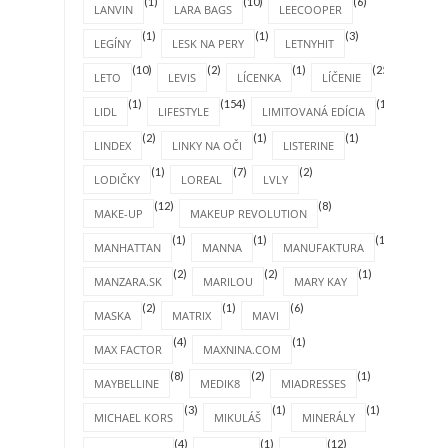
(1)
(10)
(6)
LANVIN
LARA BAGS
LEECOOPER
(1)
(1)
(3)
LEGÍNY
LESK NA PERY
LETNYHIT
(10)
(2)
(1)
(25)
LETO
LEVIS
LÍCENKA
LÍČENIE
(1)
(154)
(1)
LIDL
LIFESTYLE
LIMITOVANÁ EDÍCIA
(2)
(1)
(1)
LINDEX
LINKY NA OČI
LISTERINE
(1)
(7)
(2)
LODIČKY
LOREAL
LVLY
(12)
(8)
MAKE-UP
MAKEUP REVOLUTION
(1)
(1)
(1)
MANHATTAN
MANNA
MANUFAKTURA
(2)
(2)
(1)
MANZARA.SK
MARILOU
MARY KAY
(2)
(1)
(6)
MASKA
MATRIX
MAVI
(4)
(1)
MAX FACTOR
MAXNINA.COM
(8)
(2)
(1)
MAYBELLINE
MEDIK8
MIADRESSES
(3)
(1)
(1)
MICHAEL KORS
MIKULÁŠ
MINERÁLY
(4)
(1)
(12)