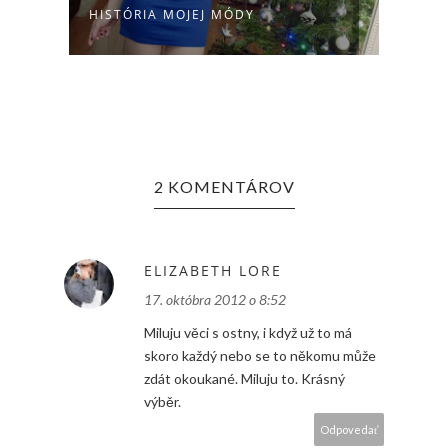
.
HISTÓRIA MOJEJ MÓDY
OUTF
2 KOMENTÁROV
ELIZABETH LORE
17. októbra 2012 o 8:52
Miluju věci s ostny, i když už to má
skoro každý nebo se to někomu může
zdát okoukané. Miluju to. Krásný
výběr.
Odpovedať