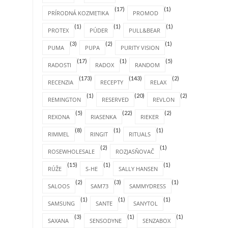
(17)
(1)
PRÍRODNÁ KOZMETIKA
PROMOD
(1)
(1)
(1)
PROTEX
PÚDER
PULL&BEAR
(3)
(2)
(1)
PUMA
PUPA
PURITY VISION
(17)
(1)
(5)
RADOSTI
RADOX
RANDOM
(173)
(143)
(2)
RECENZIA
RECEPTY
RELAX
(1)
(20)
(2)
REMINGTON
RESERVED
REVLON
(5)
(22)
(2)
REXONA
RIASENKA
RIEKER
(8)
(1)
(1)
RIMMEL
RINGIT
RITUALS
(2)
(1)
ROSEWHOLESALE
ROZJASŇOVAČ
(15)
(1)
(1)
RÚŽE
S-HE
SALLY HANSEN
(2)
(3)
(1)
SALOOS
SAM73
SAMMYDRESS
(1)
(1)
(1)
SAMSUNG
SANTE
SANYTOL
(3)
(1)
(1)
SAXANA
SENSODYNE
SENZABOX