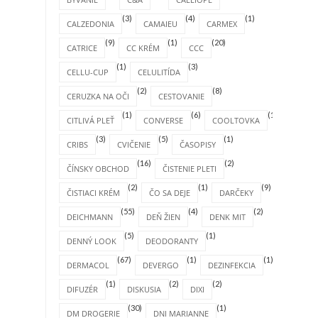
(3)
(4)
(1)
CALZEDONIA
CAMAIEU
CARMEX
(9)
(1)
(20)
CATRICE
CC KRÉM
CCC
(1)
(3)
CELLU-CUP
CELULITÍDA
(2)
(8)
CERUZKA NA OČI
CESTOVANIE
(1)
(6)
(1)
CITLIVÁ PLEŤ
CONVERSE
COOLTOVKA
(3)
(5)
(1)
CRIBS
CVIČENIE
ČASOPISY
(16)
(2)
ČÍNSKY OBCHOD
ČISTENIE PLETI
(2)
(1)
(9)
ČISTIACI KRÉM
ČO SA DEJE
DARČEKY
(55)
(4)
(2)
DEICHMANN
DEŇ ŽIEN
DENK MIT
(5)
(1)
DENNÝ LOOK
DEODORANTY
(67)
(1)
(1)
DERMACOL
DEVERGO
DEZINFEKCIA
(1)
(2)
(2)
DIFUZÉR
DISKUSIA
DIXI
(30)
(1)
DM DROGERIE
DNI MARIANNE