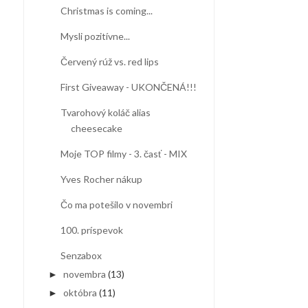
Christmas is coming...
Mysli pozitívne...
Červený rúž vs. red lips
First Giveaway - UKONČENÁ!!!
Tvarohový koláč alias
cheesecake
Moje TOP filmy - 3. časť - MIX
Yves Rocher nákup
Čo ma potešilo v novembri
100. príspevok
Senzabox
novembra
(13)
►
októbra
(11)
►