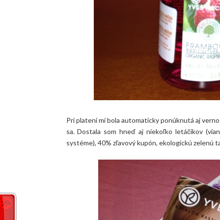
Pri platení mi bola automaticky ponúknutá aj vernos
sa. Dostala som hneď aj niekoľko letáčikov (via
systéme), 40% zľavový kupón, ekologickú zelenú taš