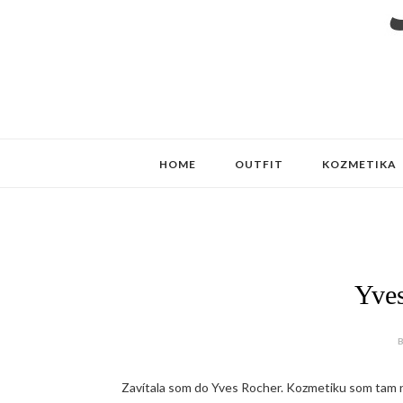
HOME
OUTFIT
KOZMETIKA
Yve
B
Zavítala som do Yves Rocher. Kozmetiku som tam ni