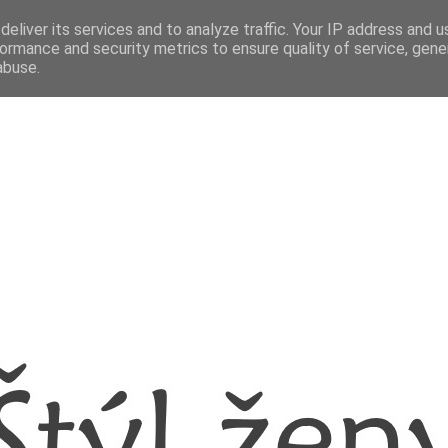
eliver its services and to analyze traffic. Your IP address and 
ormance and security metrics to ensure quality of service, gen
abuse.