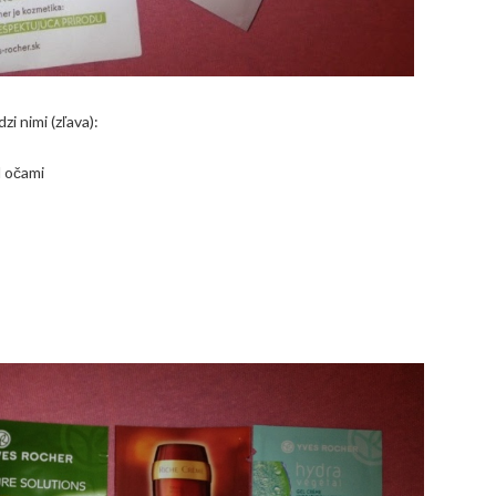
i nimi (zľava):
d očami