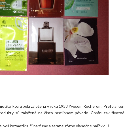
etika, ktorá bola založená v roku 1958 Yvesom Rocherom. Preto aj ten
rodukty sú založené na čisto rastlinnom pôvode. Chráni tak životné
lovú kozmetiku, či parfumy a teraz aj rôzne vianočné balíčky :-)