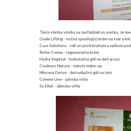
Tieto všetky vzorky sa nachádzali vo vrecku. Je medz
Ovale Lifting - nočný spevňujúci krém na tvár a krk
Cure Solutions - roll-on proti kruhom a vačkom po
Riche Creme - regeneračný krém
Hydra Vegetal - hydratačný gél na deň aj noc
Couleurs Nature - tekutý make-up
Minceur Detox - detoxikačný gél na telo
Comme Une - pánska vôňa
So Elixir - dámska vôňa