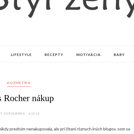
LIFESTYLE
RECEPTY
MOTIVÁCIA
BABY
KOZMETIKA
s Rocher nákup
Y ZUZULIENKA - 6.12.12
kdy predtým nenakupovala, ale pri čítaní rôznych iných blogov, som sa