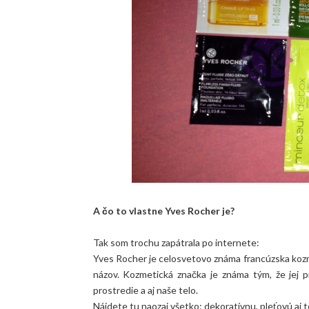
A čo to vlastne Yves Rocher je?
Tak som trochu zapátrala po internete:
Yves Rocher je celosvetovo známa francúzska kozm
názov. Kozmetická značka je známa tým, že jej p
prostredie a aj naše telo.
Nájdete tu naozaj všetko: dekoratívnu, pleťovú aj te