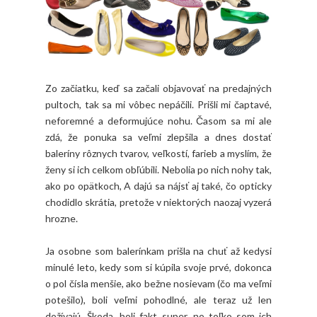
Zo začiatku, keď sa začali objavovať na predajných
pultoch, tak sa mi vôbec nepáčili. Prišli mi čaptavé,
neforemné a deformujúce nohu. Časom sa mi ale
zdá, že ponuka sa veľmi zlepšila a dnes dostať
baleríny rôznych tvarov, veľkostí, farieb a myslím, že
ženy si ich celkom obľúbili. Nebolia po nich nohy tak,
ako po opätkoch, A dajú sa nájsť aj také, čo opticky
chodidlo skrátia, pretože v niektorých naozaj vyzerá
hrozne.
Ja osobne som balerínkam prišla na chuť až kedysi
minulé leto, kedy som si kúpila svoje prvé, dokonca
o pol čísla menšie, ako bežne nosievam (čo ma veľmi
potešilo), boli veľmi pohodlné, ale teraz už len
dožívajú. Škoda, boli fakt super, no toľko som ich