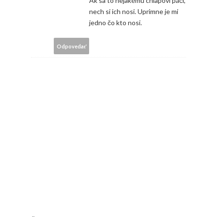
Ak sa to nejakému chlapovi páči,
nech si ich nosi. Uprimne je mi
jedno čo kto nosi.
Odpovedať