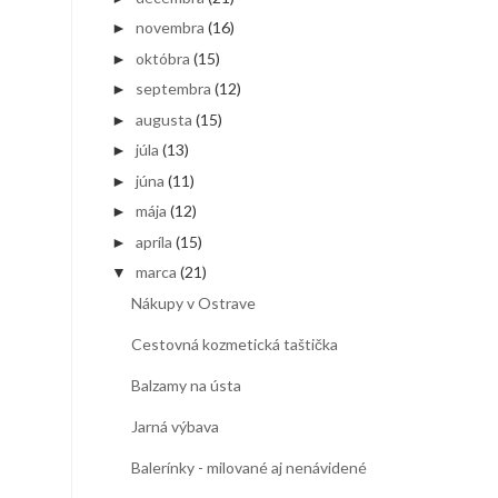
novembra
(16)
►
októbra
(15)
►
septembra
(12)
►
augusta
(15)
►
júla
(13)
►
júna
(11)
►
mája
(12)
►
apríla
(15)
►
marca
(21)
▼
Nákupy v Ostrave
Cestovná kozmetická taštička
Balzamy na ústa
Jarná výbava
Balerínky - milované aj nenávidené