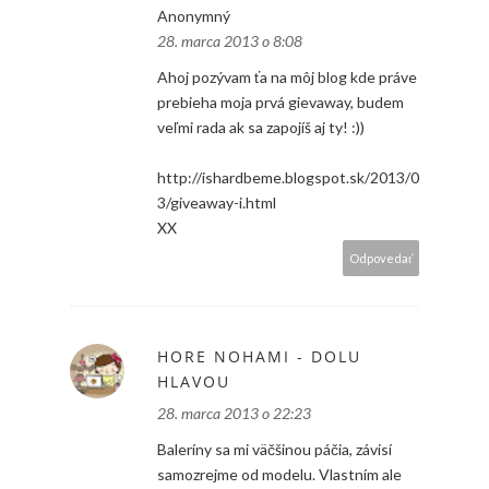
Anonymný
28. marca 2013 o 8:08
Ahoj pozývam ťa na môj blog kde práve
prebieha moja prvá gievaway, budem
veľmi rada ak sa zapojíš aj ty! :))
http://ishardbeme.blogspot.sk/2013/0
3/giveaway-i.html
XX
Odpovedať
HORE NOHAMI - DOLU
HLAVOU
28. marca 2013 o 22:23
Baleríny sa mi väčšinou páčia, závisí
samozrejme od modelu. Vlastním ale