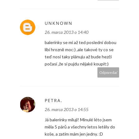
UNKNOWN
26. marca 2013 o 14:40
balerínky se mi až ted poslední dobou
líbí hrozně moc:) ,ale takové ty co se
teď nosí taky plánuju až bude hezčí
počasí ,že si pujdu nějaké koupit:)
Odpovedať
PETRA.
26. marca 2013 o 14:55
Já balerínky miluji! Minulé léto jsem
měla 5 párů a všechny letos letěly do
koše, a zatím mám jen jedny. :D