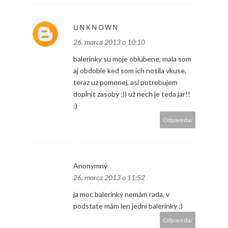
UNKNOWN
26. marca 2013 o 10:10
balerinky su moje oblubene, mala som
aj obdobie ked som ich nosila vkuse,
teraz uz pomenej, asi potrebujem
doplnit zasoby ;)) už nech je teda jar!!
:)
Odpovedať
Anonymný
26. marca 2013 o 11:52
ja moc balerínky nemám rada, v
podstate mám len jedni balerínky :)
Odpovedať