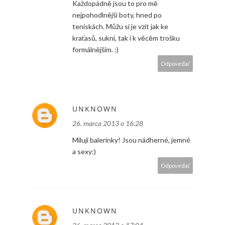
Každopádně jsou to pro mě
nejpohodlnější boty, hned po
teniskách. Můžu si je vzít jak ke
kraťasů, sukni, tak i k věcěm trošku
formálnějším. :)
Odpovedať
UNKNOWN
26. marca 2013 o 16:28
Miluji balerínky! Jsou nádherné, jemné
a sexy:)
Odpovedať
UNKNOWN