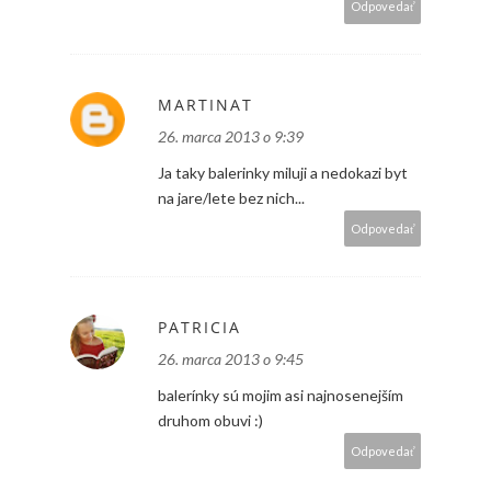
Odpovedať
MARTINAT
26. marca 2013 o 9:39
Ja taky balerinky miluji a nedokazi byt
na jare/lete bez nich...
Odpovedať
PATRICIA
26. marca 2013 o 9:45
balerínky sú mojim asi najnosenejším
druhom obuvi :)
Odpovedať