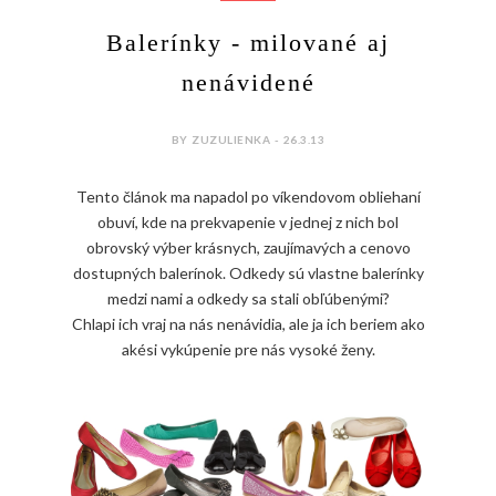
Balerínky - milované aj
nenávidené
BY ZUZULIENKA - 26.3.13
Tento článok ma napadol po víkendovom obliehaní
obuví, kde na prekvapenie v jednej z nich bol
obrovský výber krásnych, zaujímavých a cenovo
dostupných balerínok. Odkedy sú vlastne balerínky
medzi nami a odkedy sa stali obľúbenými?
Chlapi ich vraj na nás nenávidia, ale ja ich beriem ako
akési vykúpenie pre nás vysoké ženy.