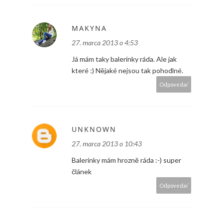
MAKYNA
27. marca 2013 o 4:53
Já mám taky balerínky ráda. Ale jak
které :) Nějaké nejsou tak pohodlné.
Odpovedať
UNKNOWN
27. marca 2013 o 10:43
Balerínky mám hrozně ráda :-) super
článek
Odpovedať