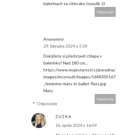
balerinach sa citim ako trpaslik :D
Odpovedať
Anonymný
29. februára 2024 o 5:58
Dokážete si představit chlapa v
balerínky? Nad 180 cm...
https://www.mojestarosti.cz/poradna/
images/mconsult/images/1648305167
_feminine-mats-in-ballet-flats.jpg
Mats
Odpovedať
Odpovede
ZUZKA
16. apríla 2024 o 16:09