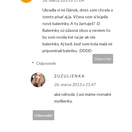
26. marca 2013 o 17:04
Ukradla si mi článok, dnes som chcela o
tomto písať aj ja. Včera som si kúpila
nové balerínky. A ty žartuješ? :D
Balerínky sú úžasná obuv a neviem čo
by som nosila iné na jar ak nie
balerínky. Aj keď, keď som bola malá mi
pripomínali baletku. :DDDD
Odpovedať
Odpovede
ZUZULIENKA
26. marca 2013 o 21:47
aká náhoda :) asi máme rovnaké
myšlienky.
Odpovedať