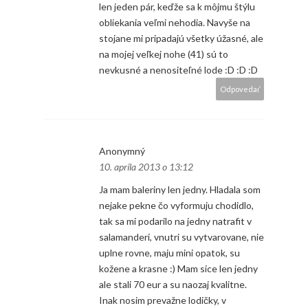
len jeden pár, keďže sa k môjmu štýlu
obliekania veľmi nehodia. Navyše na
stojane mi pripadajú všetky úžasné, ale
na mojej veľkej nohe (41) sú to
nevkusné a nenositeľné lode :D :D :D
Odpovedať
Anonymný
10. apríla 2013 o 13:12
Ja mam baleriny len jedny. Hladala som
nejake pekne čo vyformuju chodidlo,
tak sa mi podarilo na jedny natrafit v
salamanderi, vnutri su vytvarovane, nie
uplne rovne, maju mini opatok, su
kožene a krasne :) Mam sice len jedny
ale stali 70 eur a su naozaj kvalitne.
Inak nosim prevažne lodičky, v