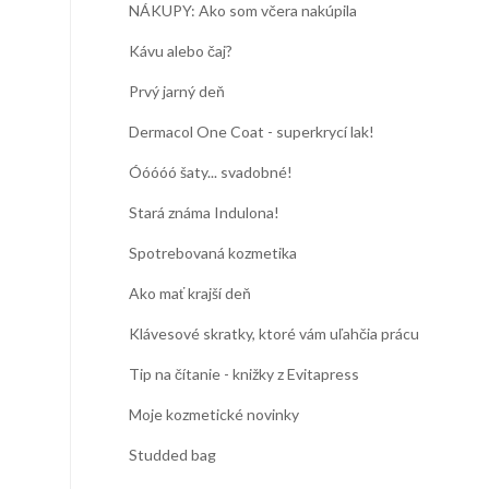
NÁKUPY: Ako som včera nakúpila
Kávu alebo čaj?
Prvý jarný deň
Dermacol One Coat - superkrycí lak!
Óóóóó šaty... svadobné!
Stará známa Indulona!
Spotrebovaná kozmetika
Ako mať krajší deň
Klávesové skratky, ktoré vám uľahčia prácu
Tip na čítanie - knižky z Evitapress
Moje kozmetické novinky
Studded bag