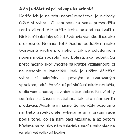
A čo je dôležité pri nákupe balerínok?
Keďže ich je na trhu naozaj množstvo, je niekedy
ťažké si vybrať. O tom som sa sama presvedčila
tento víkend. Ale určite treba pozerať na kvalitu.
Niektoré balerínky sú totiž zdraviu viac škodiace ako
prospešné. Nemajú totiž žiadnu podrážku, nijako
tvarované vnútro pre nohu a tak po celodennom
nosení môžu spôsobiť viac bolesti, ako radosti. Sú
preto možno skôr vhodné na krátke vzdialenosti, či
na nosenie v kancelárii. Inak je určite dôležité
vybrať si balerínky s pevným a tvarovaným
spodkom, také, čo vás už pri skúšaní nikde netlačia,
sedia vám a naozaj sa v nich cítite dobre. Nie všetky
topánky sa časom roztiahnu, tak ako nám tvrdia
predavači. Avšak je mi jasné, že nie vždy pozeráme
na tieto aspekty, ale vyberáme si v prvom rade
podľa toho, čo sa nám páči vizuálne, a až potom
hľadíme na to, ako nám balerínka sedí a nakoniec na
to, akú má celkovú kvalitu.