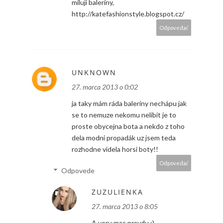
miluji baleríny,
http://katefashionstyle.blogspot.cz/
Odpovedať
UNKNOWN
27. marca 2013 o 0:02
ja taky mám ráda baleríny nechápu jak
se to nemuze nekomu nelibit je to
proste obycejna bota a nekdo z toho
dela modni propadák uz jsem teda
rozhodne videla horsi boty!!
Odpovedať
Odpovede
ZUZULIENKA
27. marca 2013 o 8:05
A veru mas pravdu :)