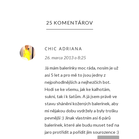
25 KOMENTÁROV
CHIC ADRIANA
26. marca 2013 o 8:25
Já mám balerínky moc ráda, nosím je už
asi 5 let a pro mě to jsou jedny z
nejpohodlnějších a nejhezčích bot.
Hodí se ke všemu, jak ke kalhotám,
sukni, tak i k šatům. A já jsem právě ve
stavu shánění kožených balerínek, aby
mi nějakou dobu vydržely a byly trošku
pevnější :) Jinak vlastním asi 6 párů
balerínek, které ale budu muset teď na
jaro protřídit a pořídit jim sourozence :)