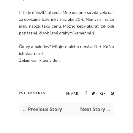
Iste je dôležitá aj cena. Mne osobne sa zdá veľa dať
za obyčajné balerínky viac ako 20 €. Nemyslím si, že
majú naozaj takú cenu. Možno keby akurát tak boli
pozlátené, či vybíjané drahými kameňmi :)
Čo vy a baleríny? Milujete alebo nenávidíte? Koľko
ich vlastníte?
Želám vám krásny deň.
25 COMMENTS
SHARE:
← Previous Story
Next Story →