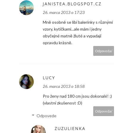
JANISTEA.BLOGSPOT.CZ
26. marca 2013 o 17:23
Mně osobně se líbí balerínky s různými
vzory, kytičkami...ale mám i jedny
obyčejné matně žluté a vypadají
opravdu krásně.
Odpovedať
LUCY
26. marca 2013 o 18:58
Pro ženy nad 180 cm jsou dokonalé! ;)
(vlastní zkušenost :D)
Odpovedať
Odpovede
ZUZULIENKA