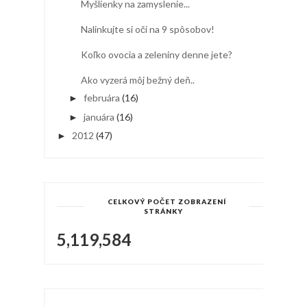
Myšlienky na zamyslenie...
Nalinkujte si oči na 9 spôsobov!
Koľko ovocia a zeleniny denne jete?
Ako vyzerá môj bežný deň..
februára
(16)
►
januára
(16)
►
2012
(47)
►
CELKOVÝ POČET ZOBRAZENÍ
STRÁNKY
5,119,584