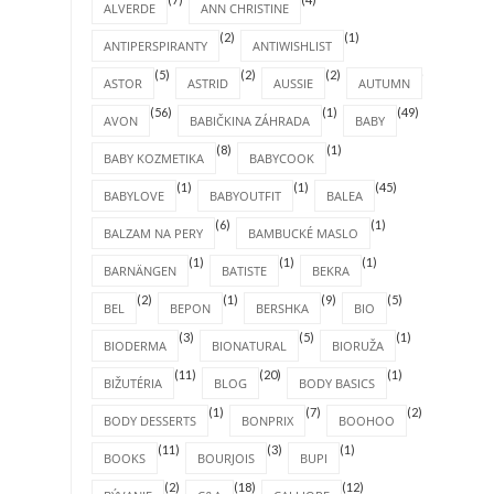
ALVERDE
ANN CHRISTINE
(2)
(1)
ANTIPERSPIRANTY
ANTIWISHLIST
(5)
(2)
(2)
(4)
ASTOR
ASTRID
AUSSIE
AUTUMN
(56)
(1)
(49)
AVON
BABIČKINA ZÁHRADA
BABY
(8)
(1)
BABY KOZMETIKA
BABYCOOK
(1)
(1)
(45)
BABYLOVE
BABYOUTFIT
BALEA
(6)
(1)
BALZAM NA PERY
BAMBUCKÉ MASLO
(1)
(1)
(1)
BARNÄNGEN
BATISTE
BEKRA
(2)
(1)
(9)
(5)
BEL
BEPON
BERSHKA
BIO
(3)
(5)
(1)
BIODERMA
BIONATURAL
BIORUŽA
(11)
(20)
(1)
BIŽUTÉRIA
BLOG
BODY BASICS
(1)
(7)
(2)
BODY DESSERTS
BONPRIX
BOOHOO
(11)
(3)
(1)
BOOKS
BOURJOIS
BUPI
(2)
(18)
(12)