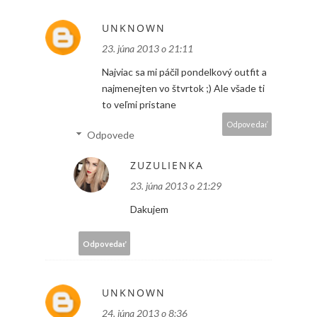
UNKNOWN
23. júna 2013 o 21:11
Najviac sa mi páčil pondelkový outfit a
najmenejten vo štvrtok ;) Ale všade ti
to veľmi pristane
Odpovedať
Odpovede
ZUZULIENKA
23. júna 2013 o 21:29
Dakujem
Odpovedať
UNKNOWN
24. júna 2013 o 8:36