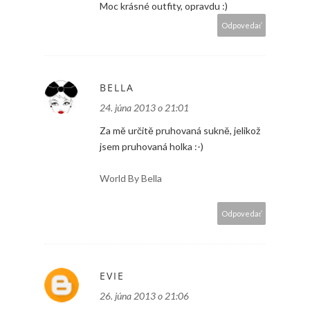
Moc krásné outfity, opravdu :)
Odpovedať
BELLA
24. júna 2013 o 21:01
Za mě určitě pruhovaná sukně, jelikož
jsem pruhovaná holka :-)
World By Bella
Odpovedať
EVIE
26. júna 2013 o 21:06