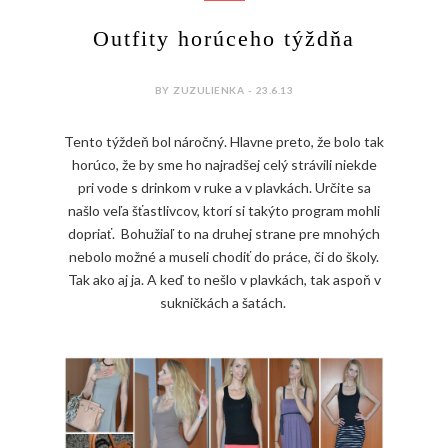
Outfity horúceho týždňa
BY ZUZULIENKA - 23.6.13
Tento týždeň bol náročný. Hlavne preto, že bolo tak
horúco, že by sme ho najradšej celý strávili niekde
pri vode s drinkom v ruke a v plavkách. Určite sa
našlo veľa šťastlivcov, ktorí si takýto program mohli
dopriať. Bohužiaľ to na druhej strane pre mnohých
nebolo možné a museli chodiť do práce, či do školy.
Tak ako aj ja. A keď to nešlo v plavkách, tak aspoň v
sukničkách a šatách.