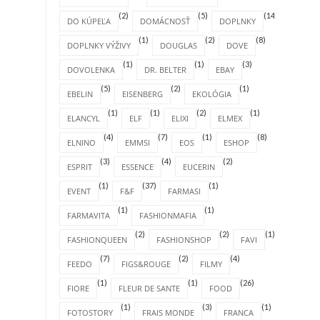
(2)
(5)
(14)
DO KÚPEĽA
DOMÁCNOSŤ
DOPLNKY
(1)
(2)
(8)
DOPLNKY VÝŽIVY
DOUGLAS
DOVE
(1)
(1)
(3)
DOVOLENKA
DR. BELTER
EBAY
(5)
(2)
(1)
EBELIN
EISENBERG
EKOLÓGIA
(1)
(1)
(2)
(1)
ELANCYL
ELF
ELIXI
ELMEX
(4)
(7)
(1)
(8)
ELNINO
EMMSI
EOS
ESHOP
(3)
(4)
(2)
ESPRIT
ESSENCE
EUCERIN
(1)
(37)
(1)
EVENT
F&F
FARMASI
(1)
(1)
FARMAVITA
FASHIONMAFIA
(2)
(2)
(1)
FASHIONQUEEN
FASHIONSHOP
FAVI
(7)
(2)
(4)
FEEDO
FIGS&ROUGE
FILMY
(1)
(1)
(26)
FIORE
FLEUR DE SANTE
FOOD
(1)
(3)
(1)
FOTOSTORY
FRAIS MONDE
FRANCA