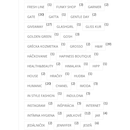
(1)
(3)
(2)
FRESH LINE
FUNKY SHOP
GARNIER
(30)
(1)
(2)
GATE
GATTA
GENTLE DAY
(27)
(1)
(1)
GIVEAWAY
GLASHGIRL
GLISS KUR
(1)
(3)
GOLDEN GREEN
GOSH
(1)
(2)
(39)
GRÉCKA KOZMETIKA
GROSSO
H&M
(1)
(1)
HÁČKOVANIE
HAPINESS BOUTIQUE
(2)
(1)
(1)
HEALTH&BEAUTY
HIMALAYA
HIPP
(2)
(1)
(1)
HOUSE
HRAČKY
HUDBA
(20)
(2)
(5)
HUMANIC
CHANEL
IMODA
(1)
(5)
IN STYLE FASHION
INDULONA
(2)
(5)
(1)
INSTAGRAM
INŠPIRÁCIA
INTERNET
(2)
(12)
(4)
INTÍMNA HYGIENA
JABLKOVÉ
JAR
(2)
(2)
(6)
JEDÁLNIČEK
JENNYFER
JESEŇ