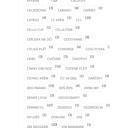
BÝVANIE
C&A
CALLIOPE
(3)
(4)
(1)
CALZEDONIA
CAMAIEU
CARMEX
(9)
(1)
(20)
CATRICE
CC KRÉM
CCC
(1)
(3)
CELLU-CUP
CELULITÍDA
(2)
(8)
CERUZKA NA OČI
CESTOVANIE
(1)
(6)
(1)
CITLIVÁ PLEŤ
CONVERSE
COOLTOVKA
(3)
(5)
(1)
CRIBS
CVIČENIE
ČASOPISY
(16)
(2)
ČÍNSKY OBCHOD
ČISTENIE PLETI
(2)
(1)
(9)
ČISTIACI KRÉM
ČO SA DEJE
DARČEKY
(55)
(4)
(2)
DEICHMANN
DEŇ ŽIEN
DENK MIT
(5)
(1)
DENNÝ LOOK
DEODORANTY
(67)
(1)
(1)
DERMACOL
DEVERGO
DEZINFEKCIA
(1)
(2)
(2)
DIFUZÉR
DISKUSIA
DIXI
(30)
(1)
DM DROGERIE
DNI MARIANNE