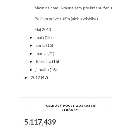
Maxnina.com - krásne šaty pre krásnu ženu!
Po čom práve túžim (alebo wishlist)
Máj 2013
mája
(12)
►
apríla
(15)
►
marca
(21)
►
februára
(16)
►
januára
(16)
►
2012
(47)
►
CELKOVÝ POČET ZOBRAZENÍ
STRÁNKY
5,117,439