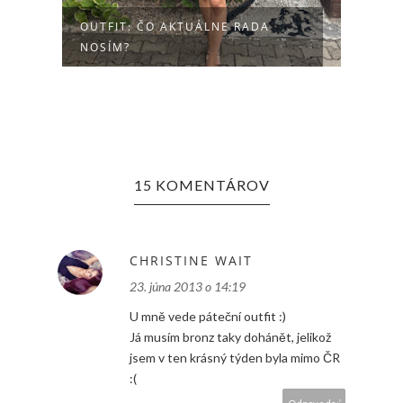
10 OBĽÚBENÝCH LETNÝCH
OUTF
OUTFITOV
INÁ..
15 KOMENTÁROV
CHRISTINE WAIT
23. júna 2013 o 14:19
U mně vede páteční outfit :)
Já musím bronz taky dohánět, jelikož
jsem v ten krásný týden byla mimo ČR
:(