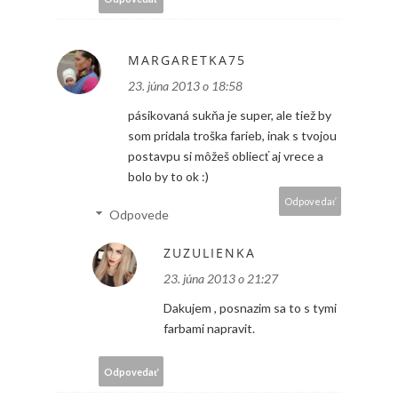
MARGARETKA75
23. júna 2013 o 18:58
pásikovaná sukňa je super, ale tiež by
som pridala troška farieb, inak s tvojou
postavpu si môžeš obliecť aj vrece a
bolo by to ok :)
Odpovedať
Odpovede
ZUZULIENKA
23. júna 2013 o 21:27
Dakujem , posnazim sa to s tymi
farbami napravit.
Odpovedať