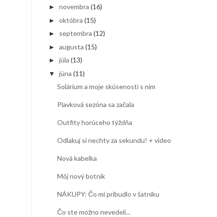
novembra
(16)
►
októbra
(15)
►
septembra
(12)
►
augusta
(15)
►
júla
(13)
►
júna
(11)
▼
Solárium a moje skúsenosti s ním
Plavková sezóna sa začala
Outfity horúceho týždňa
Odlakuj si nechty za sekundu! + video
Nová kabelka
Môj nový botník
NÁKUPY: Čo mi pribudlo v šatníku
Čo ste možno nevedeli...