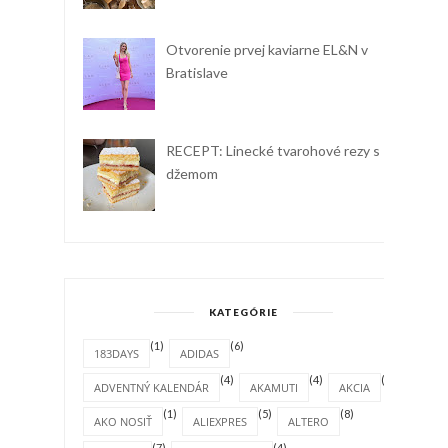
Otvorenie prvej kaviarne EL&N v
Bratislave
RECEPT: Linecké tvarohové rezy s
džemom
KATEGÓRIE
(1)
(6)
183DAYS
ADIDAS
(4)
(4)
(1)
ADVENTNÝ KALENDÁR
AKAMUTI
AKCIA
(1)
(5)
(8)
AKO NOSIŤ
ALIEXPRES
ALTERO
(7)
(4)