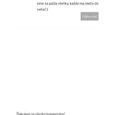
mne sa páčia všetky, každý ma niečo do
seba!:)
Odpovedať
Ďakujem za všetky komentáre!