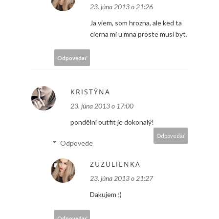
23. júna 2013 o 21:26
Ja viem, som hrozna, ale ked ta
cierna mi u mna proste musi byt.
Odpovedať
KRISTÝNA
23. júna 2013 o 17:00
pondělní outfit je dokonalý!
Odpovedať
Odpovede
ZUZULIENKA
23. júna 2013 o 21:27
Dakujem ;)
Odpovedať