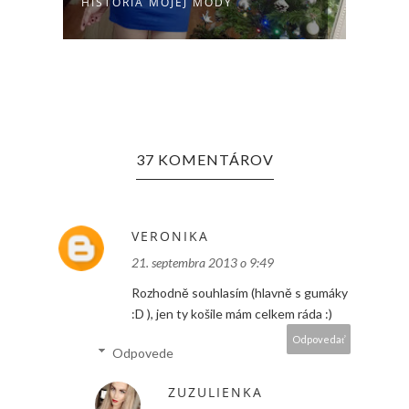
.
HISTÓRIA MOJEJ MÓDY
OUTF
37 KOMENTÁROV
VERONIKA
21. septembra 2013 o 9:49
Rozhodně souhlasím (hlavně s gumáky
:D ), jen ty košile mám celkem ráda :)
Odpovedať
Odpovede
ZUZULIENKA