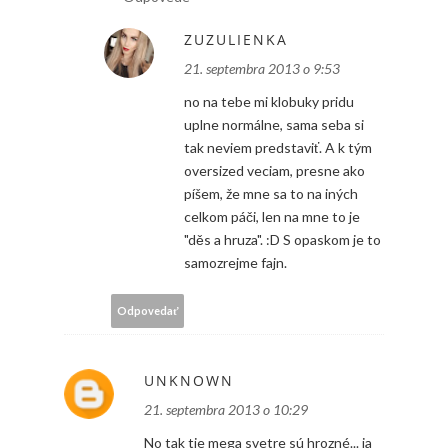
ZUZULIENKA
21. septembra 2013 o 9:53
no na tebe mi klobuky pridu
uplne normálne, sama seba si
tak neviem predstaviť. A k tým
oversized veciam, presne ako
píšem, že mne sa to na iných
celkom páči, len na mne to je
"děs a hruza". :D S opaskom je to
samozrejme fajn.
Odpovedať
UNKNOWN
21. septembra 2013 o 10:29
No tak tie mega svetre sú hrozné... ja