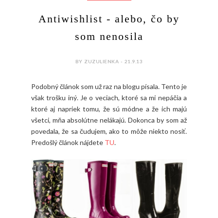
Antiwishlist - alebo, čo by
som nenosila
BY ZUZULIENKA - 21.9.13
Podobný článok som už raz na blogu písala. Tento je
však trošku iný. Je o veciach, ktoré sa mi nepáčia a
ktoré aj napriek tomu, že sú módne a že ich majú
všetci, mňa absolútne nelákajú. Dokonca by som až
povedala, že sa čudujem, ako to môže niekto nosiť.
Predošlý článok nájdete
TU
.