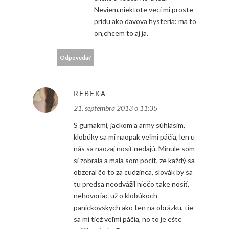
Neviem,niektote veci mi proste
pridu ako davova hysteria: ma to
on,chcem to aj ja.
Odpovedať
REBEKA
21. septembra 2013 o 11:35
S gumakmi, jackom a army súhlasim,
klobúky sa mi naopak veľmi páčia, len u
nás sa naozaj nosiť nedajú. Minule som
si zobrala a mala som pocit, ze každý sa
obzeral čo to za cudzinca, slovák by sa
tu predsa neodvážil niečo take nosiť,
nehovoriac už o klobúkoch
panickovskych ako ten na obrázku, tie
sa mi tiež veľmi páčia, no to je ešte