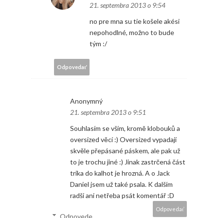
21. septembra 2013 o 9:54
no pre mna su tie košele akési
nepohodlné, možno to bude
tým :/
Odpovedať
Anonymný
21. septembra 2013 o 9:51
Souhlasím se vším, kromě klobouků a
oversized věcí :) Oversized vypadají
skvěle přepásané páskem, ale pak už
to je trochu jiné :) Jinak zastrčená část
trika do kalhot je hrozná. A o Jack
Daniel jsem už také psala. K dalším
radši ani netřeba psát komentář :D
Odpovedať
Odpovede