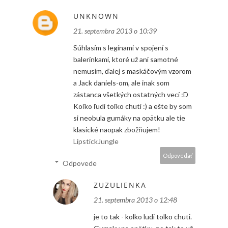
UNKNOWN
21. septembra 2013 o 10:39
Súhlasím s legínami v spojení s
balerínkami, ktoré už ani samotné
nemusím, ďalej s maskáčovým vzorom
a Jack daniels-om, ale inak som
zástanca všetkých ostatných vecí :D
Koľko ľudí toľko chutí :) a ešte by som
si neobula gumáky na opätku ale tie
klasické naopak zbožňujem!
LipstickJungle
Odpovedať
Odpovede
ZUZULIENKA
21. septembra 2013 o 12:48
je to tak - kolko ludi tolko chuti.