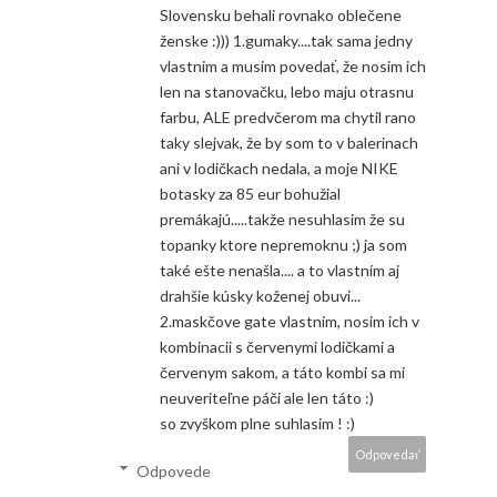
Slovensku behali rovnako oblečene
ženske :))) 1.gumaky....tak sama jedny
vlastnim a musim povedať, že nosim ich
len na stanovačku, lebo maju otrasnu
farbu, ALE predvčerom ma chytil rano
taky slejvak, že by som to v balerinach
ani v lodičkach nedala, a moje NIKE
botasky za 85 eur bohužial
premákajú.....takže nesuhlasim že su
topanky ktore nepremoknu ;) ja som
také ešte nenašla.... a to vlastním aj
drahšie kúsky koženej obuvi...
2.maskčove gate vlastnim, nosim ich v
kombinacii s červenymi lodičkami a
červenym sakom, a táto kombi sa mi
neuveriteľne páči ale len táto :)
so zvyškom plne suhlasim ! :)
Odpovedať
Odpovede