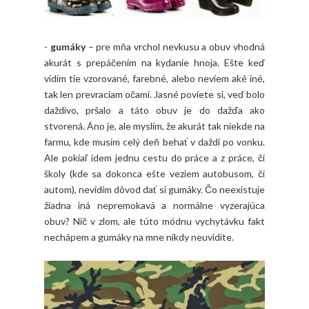
-
gumáky
– pre mňa vrchol nevkusu a obuv vhodná
akurát s prepáčením na kydanie hnoja. Ešte keď
vidím tie vzorované, farebné, alebo neviem aké iné,
tak len prevraciam očami. Jasné poviete si, veď bolo
daždivo, pršalo a táto obuv je do dažďa ako
stvorená. Áno je, ale myslím, že akurát tak niekde na
farmu, kde musím celý deň behať v daždi po vonku.
Ale pokiaľ idem jednu cestu do práce a z práce, či
školy (kde sa dokonca ešte veziem autobusom, či
autom), nevidím dôvod dať si gumáky. Čo neexistuje
žiadna iná nepremokavá a normálne vyzerajúca
obuv? Nič v zlom, ale túto módnu vychytávku fakt
nechápem a gumáky na mne nikdy neuvidíte.