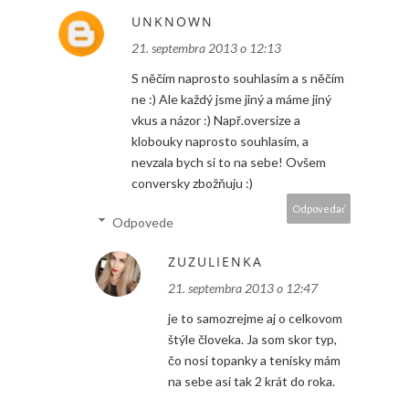
UNKNOWN
21. septembra 2013 o 12:13
S něčím naprosto souhlasím a s něčím
ne :) Ale každý jsme jiný a máme jiný
vkus a názor :) Např.oversize a
klobouky naprosto souhlasím, a
nevzala bych si to na sebe! Ovšem
conversky zbožňuju :)
Odpovedať
Odpovede
ZUZULIENKA
21. septembra 2013 o 12:47
je to samozrejme aj o celkovom
štýle človeka. Ja som skor typ,
čo nosi topanky a tenisky mám
na sebe asi tak 2 krát do roka.