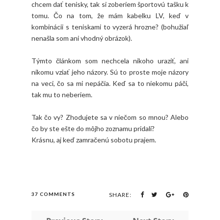
chcem dať tenisky, tak si zoberiem športovú tašku k
tomu. Čo na tom, že mám kabelku LV, keď v
kombinácii s teniskami to vyzerá hrozne? (bohužiaľ
nenašla som ani vhodný obrázok).
Týmto článkom som nechcela nikoho uraziť, ani
nikomu vziať jeho názory. Sú to proste moje názory
na veci, čo sa mi nepáčia. Keď sa to niekomu páči,
tak mu to neberiem.
Tak čo vy? Zhodujete sa v niečom so mnou? Alebo
čo by ste ešte do môjho zoznamu pridali?
Krásnu, aj keď zamračenú sobotu prajem.
37 COMMENTS
SHARE: