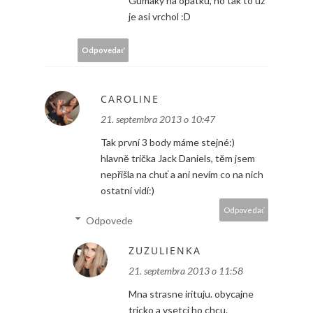
Gumaky na opätku, no tak to už
je asi vrchol :D
Odpovedať
CAROLINE
21. septembra 2013 o 10:47
Tak první 3 body máme stejné:)
hlavně trička Jack Daniels, těm jsem
nepřišla na chuť a ani nevím co na nich
ostatní vidí:)
Odpovedať
Odpovede
ZUZULIENKA
21. septembra 2013 o 11:58
Mna strasne irituju. obycajne
tricko a vsetci ho chcu.