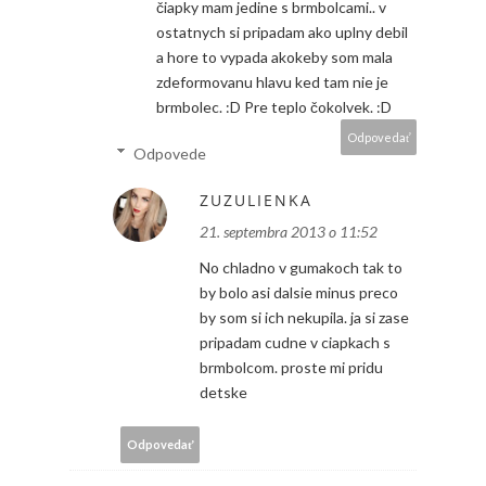
čiapky mam jedine s brmbolcami.. v
ostatnych si pripadam ako uplny debil
a hore to vypada akokeby som mala
zdeformovanu hlavu ked tam nie je
brmbolec. :D Pre teplo čokolvek. :D
Odpovedať
Odpovede
ZUZULIENKA
21. septembra 2013 o 11:52
No chladno v gumakoch tak to
by bolo asi dalsie minus preco
by som si ich nekupila. ja si zase
pripadam cudne v ciapkach s
brmbolcom. proste mi pridu
detske
Odpovedať