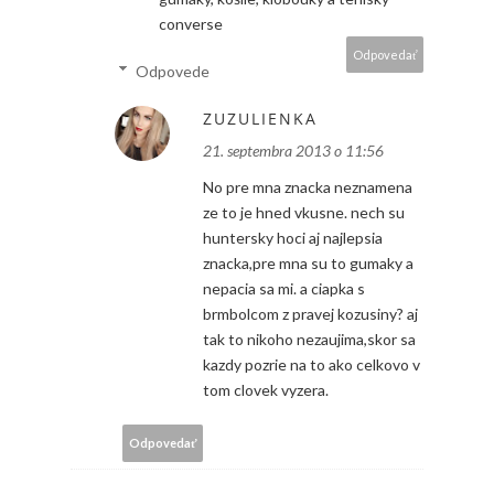
converse
Odpovedať
Odpovede
ZUZULIENKA
21. septembra 2013 o 11:56
No pre mna znacka neznamena
ze to je hned vkusne. nech su
huntersky hoci aj najlepsia
znacka,pre mna su to gumaky a
nepacia sa mi. a ciapka s
brmbolcom z pravej kozusiny? aj
tak to nikoho nezaujima,skor sa
kazdy pozrie na to ako celkovo v
tom clovek vyzera.
Odpovedať