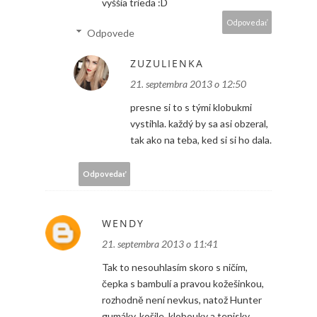
vyššia trieda :D
Odpovedať
Odpovede
ZUZULIENKA
21. septembra 2013 o 12:50
presne si to s tými klobukmi
vystihla. každý by sa asi obzeral,
tak ako na teba, ked si si ho dala.
Odpovedať
WENDY
21. septembra 2013 o 11:41
Tak to nesouhlasím skoro s ničím,
čepka s bambulí a pravou kožešinkou,
rozhodně není nevkus, natož Hunter
gumáky, košile, klobouky a tenisky