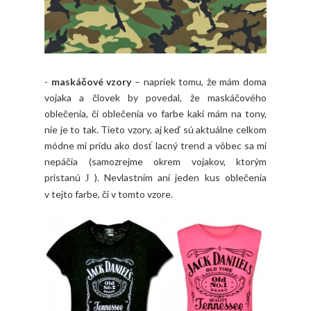
-
maskáčové vzory
– napriek tomu, že mám doma
vojaka a človek by povedal, že maskáčového
oblečenia, či oblečenia vo farbe kaki mám na tony,
nie je to tak. Tieto vzory, aj keď sú aktuálne celkom
módne mi prídu ako dosť lacný trend a vôbec sa mi
nepáčia (samozrejme okrem vojakov, ktorým
pristanú
). Nevlastním ani jeden kus oblečenia
J
v tejto farbe, či v tomto vzore.