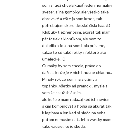
som si tiež chcela kúpiť jeden normálny
sveter, aj na gombíky..ale všetko také
obrovské a ešte ja som krpec, tak
potrebujem skoro detské čísla haa. :D
Klobúky tiež nenosím, akurát tak mám
pár fotiek s klobúkom, ale som to
doladila a fotená som bola pri sene,
takže to sú také fotky, niektoré ako
umelecké. :D
Gumáky by som chcela, práve do
dažda.. lenže je v nich hnusne chladno..
Minulý rok čo som mala čižmy a
topánky...všetky mi premokli, myslela
som že sa už zbláznim..
ale košele mam rada..aj ked ich neviem
s čím kombinovat a hodia sa akurat tak
k leginam a len ked si niečo na seba
potom nemusim dat.. lebo vsetky mam
take vacsie.. to je škoda.