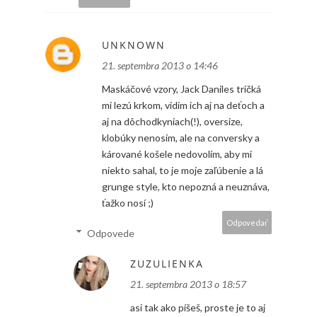
UNKNOWN
21. septembra 2013 o 14:46
Maskáčové vzory, Jack Daniles tričká
mi lezú krkom, vidím ich aj na deťoch a
aj na dôchodkyniach(!), oversize,
klobúky nenosím, ale na conversky a
kárované košele nedovolím, aby mi
niekto sahal, to je moje zaľúbenie a lá
grunge style, kto nepozná a neuznáva,
ťažko nosí ;)
Odpovedať
Odpovede
ZUZULIENKA
21. septembra 2013 o 18:57
asi tak ako píšeš, proste je to aj