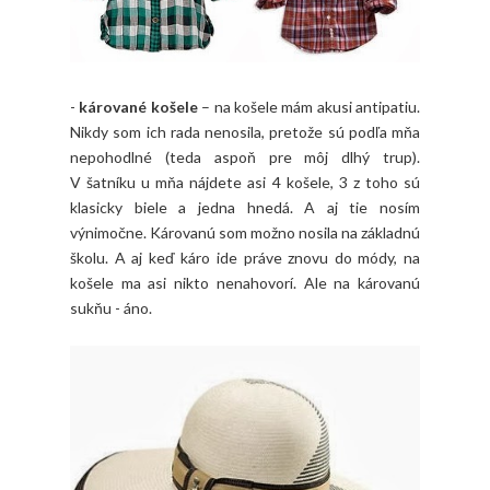
-
kárované košele
– na košele mám akusi antipatiu.
Nikdy som ich rada nenosila, pretože sú podľa mňa
nepohodlné (teda aspoň pre môj dlhý trup).
V šatníku u mňa nájdete asi 4 košele, 3 z toho sú
klasicky biele a jedna hnedá. A aj tie nosím
výnimočne. Károvanú som možno nosila na základnú
školu. A aj keď káro ide práve znovu do módy, na
košele ma asi nikto nenahovorí. Ale na károvanú
sukňu - áno.