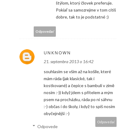
štýlom, ktorý človek preferuje.
Pokiaľ sa samozrejme v tom cítiš
dobre, tak to je podstatné :)
Odpovedať
UNKNOWN
21. septembra 2013 o 16:42
souhlasím se vším až na košile, které
mám ráda (jak klasické, tak i
kostkované) a čepice s bambulí v zimě
nosím :-)) když jdem s přítelem a mým
psem na procházku, ráda po ni sáhnu
:-) občas i do školy, i když to spíš nosím
obyčejnější :-)
Odpovedať
Odpovede