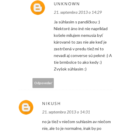
UNKNOWN
21. septembra 2013 o 14:29
Ja súhlasím s pandičkou :)
Niektoré áno iné nie napríklad
košele milujem nemusia byť
kárované to zas nie ale keď je
zastrčená v predu tiež mi to
nevadí aj converse sú pekné :) A
tie brmbolce to ako kedy :)
Zvyšok súhlasím :)
Odpovedať
NIKUSH
21. septembra 2013 o 14:31
no ja tiež v niečom suhlasim av niečom
nie, ale to je normalne, inak by po