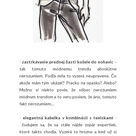
-
zastrkávanie prednej časti košele do nohavíc
–
tak tomuto módnemu trendu absolútne
nerozumiem. Podľa mňa to vyzerá neupravene. Čo
akože mám tým ukázať? Pracku na opasku? Alebo?
Možno si niekto povie, že vôbec nerozumiem
módnym trendom a to veru poviem, že áno, tomuto
fakt nerozumiem...
-
elegantná kabelka v kombinácii s teniskami
-
čudujem sa, že sa stále nájde zopár expertiek,
ktoré takto chodia. Vyzerá to hrozne a keď už si