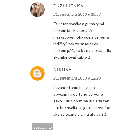
ZUZULIENKA
21. septembra 2013 o 18:57
Tak stanovačka a gumáky mi
celkom ide k sebe :) A
maskáčové nohavice a červené
lodičky? tak to sa mi teda
celkom páči, to by ma nenapadlo
skombinovať takto :)
NIKUSH
21. septembra 2013 o 22:23
davam k tomu biely top
obycajny a do toho cervene
sako.....ako dost ma ľudia za ten
outfit chvalia....a je to o dost ine
ako sa bezne vidi na uliciach :)
Odpovedať