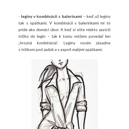
-
legíny v kombinácii s balerínami
– keď už legíny
tak s opätkami. V kombinácii s balerínkami mi to
príde ako domáci úbor. A keď si ešte niekto zastrčí
tričko do legín – tak k tomu môžem povedať len
„hrozná kombinácia“. Legíny nosím zásadne
s tričkom pod zadok a s aspoň malými opätkami.