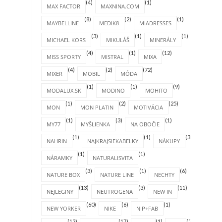
(4)
(1)
MAX FACTOR
MAXNINA.COM
(8)
(2)
(1)
MAYBELLINE
MEDIK8
MIADRESSES
(3)
(1)
(1)
MICHAEL KORS
MIKULÁŠ
MINERÁLY
(4)
(1)
(12)
MISS SPORTY
MISTRAL
MIXA
(4)
(2)
(72)
MIXER
MOBIL
MÓDA
(1)
(1)
(9)
MODALUX.SK
MODINO
MOHITO
(1)
(2)
(25)
MON
MON PLATIN
MOTIVÁCIA
(1)
(3)
(1)
MY77
MYŠLIENKA
NA OBOČIE
(1)
(1)
(31)
NAHRIN
NAJKRAJSIEKABELKY
NÁKUPY
(1)
(1)
NÁRAMKY
NATURALISVITA
(3)
(1)
(6)
NATURE BOX
NATURE LINE
NECHTY
(13)
(3)
(11)
NEJLEGINY
NEUTROGENA
NEW IN
(60)
(6)
(1)
NEW YORKER
NIKE
NIP+FAB
(12)
(17)
(1)
(2)