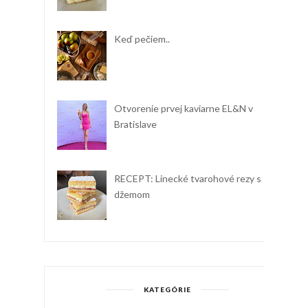
Keď pečiem..
Otvorenie prvej kaviarne EL&N v
Bratislave
RECEPT: Linecké tvarohové rezy s
džemom
KATEGÓRIE