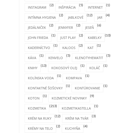
(2)
(5)
(1)
INSTAGRAM
INŠPIRÁCIA
INTERNET
(2)
(12)
(4)
INTÍMNA HYGIENA
JABLKOVÉ
JAR
(2)
(2)
(6)
JEDÁLNIČEK
JENNYFER
JESEŇ
(1)
(2)
(10)
JOHN FRIEDA
JUST PLAY
KABELKY
(1)
(2)
(1)
KADERNÍCTVO
KALOOS
KAT
(1)
(5)
(5)
KÁVA
KENVELO
KLENOTYHEMATIT
(13)
(1)
(1)
KNIHY
KOKOSOVÝ OLEJ
KOLÁČ
(1)
(1)
KOLÍNSKA VODA
KOMPAVA
(1)
(1)
KONTAKTNÉ ŠOŠOVKY
KONTÚROVANIE
(1)
(9)
KOTON
KOZMETICKÉ NOVINKY
(213)
(1)
KOZMETIKA
KOZMETIKASTELLA
(12)
(3)
KRÉM NA RUKY
KRÉM NA TVÁR
(2)
(4)
KRÉMY NA TELO
KUCHYŇA