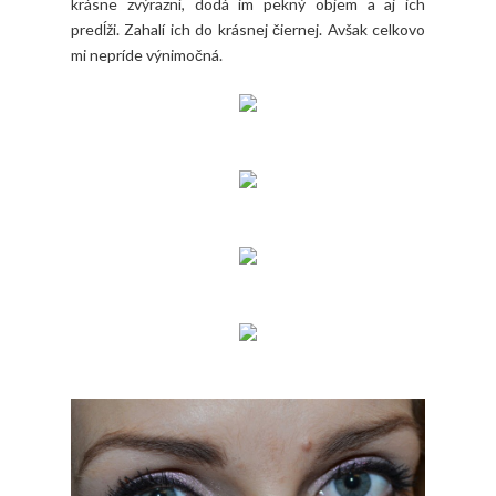
krásne zvýrazní, dodá im pekný objem a aj ich
predĺži. Zahalí ich do krásnej čiernej. Avšak celkovo
mi nepríde výnimočná.