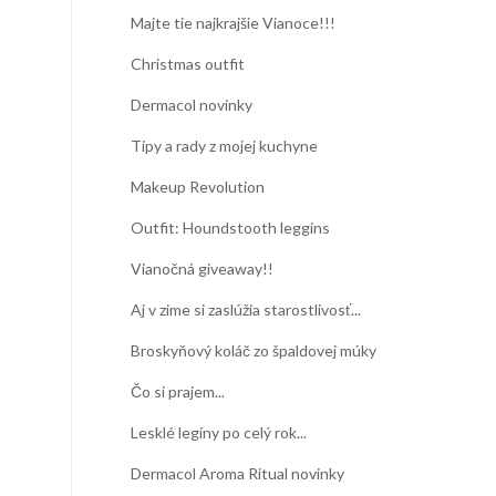
Majte tie najkrajšie Vianoce!!!
Christmas outfit
Dermacol novinky
Tipy a rady z mojej kuchyne
Makeup Revolution
Outfit: Houndstooth leggins
Vianočná giveaway!!
Aj v zime si zaslúžia starostlivosť...
Broskyňový koláč zo špaldovej múky
Čo si prajem...
Lesklé legíny po celý rok...
Dermacol Aroma Ritual novinky