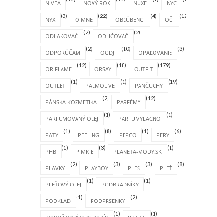
NIVEA
NOVÝ ROK
NUXE
NYC
(3)
(22)
(4)
(12)
NYX
O MNE
OBĽÚBENCI
OČI
(2)
(2)
ODLAKOVAČ
ODLIČOVAČ
(2)
(10)
(3)
ODPORÚČAM
OODJI
OPAĽOVANIE
(12)
(18)
(179)
ORIFLAME
ORSAY
OUTFIT
(1)
(1)
(19)
OUTLET
PALMOLIVE
PANČUCHY
(2)
(12)
PÁNSKA KOZMETIKA
PARFÉMY
(1)
(1)
PARFUMOVANÝ OLEJ
PARFUMYLACNO
(1)
(8)
(1)
(6)
PÄTY
PEELING
PEPCO
PERY
(1)
(3)
(1)
PHB
PIMKIE
PLANETA-MODY.SK
(2)
(3)
(3)
(8)
PLAVKY
PLAYBOY
PLES
PLEŤ
(1)
(1)
PLEŤOVÝ OLEJ
PODBRADNÍKY
(1)
(2)
PODKLAD
PODPRSENKY
(1)
(1)