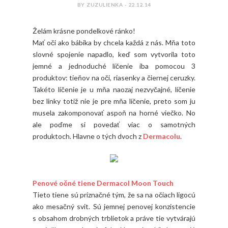
BY ZUZULIENKA - 22.12.14
Želám krásne pondelkové ránko!
Mať oči ako bábika by chcela každá z nás. Mňa toto
slovné spojenie napadlo, keď som vytvorila toto
jemné a jednoduché líčenie iba pomocou 3
produktov: tieňov na oči, riasenky a čiernej ceruzky.
Takéto líčenie je u mňa naozaj nezvyčajné, líčenie
bez linky totiž nie je pre mňa líčenie, preto som ju
musela zakomponovať aspoň na horné viečko. No
ale poďme si povedať viac o samotných
produktoch. Hlavne o tých dvoch z
Dermacolu
.
Penové očné tiene Dermacol Moon Touch
Tieto tiene sú príznačné tým, že sa na očiach ligocú
ako mesačný svit. Sú jemnej penovej konzistencie
s obsahom drobných trblietok a práve tie vytvárajú