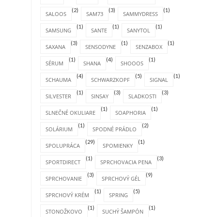
(2)
(3)
(1)
SALOOS
SAM73
SAMMYDRESS
(1)
(1)
(1)
SAMSUNG
SANTE
SANYTOL
(3)
(1)
(1)
SAXANA
SENSODYNE
SENZABOX
(1)
(4)
(1)
SÉRUM
SHANA
SHOOOS
(4)
(5)
(1)
SCHAUMA
SCHWARZKOPF
SIGNAL
(1)
(3)
(3)
SILVESTER
SINSAY
SLADKOSTI
(1)
(1)
SLNEČNÉ OKULIARE
SOAPHORIA
(1)
(2)
SOLÁRIUM
SPODNÉ PRÁDLO
(29)
(1)
SPOLUPRÁCA
SPOMIENKY
(1)
(3)
SPORTDIRECT
SPRCHOVACIA PENA
(3)
(9)
SPRCHOVANIE
SPRCHOVÝ GÉL
(1)
(5)
SPRCHOVÝ KRÉM
SPRING
(1)
(1)
STONOŽKOVO
SUCHÝ ŠAMPÓN