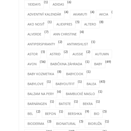
(1)
(6)
183DAYS
ADIDAS
(4)
(4)
(1)
ADVENTNÝ KALENDÁR
AKAMUTI
AKCIA
(1)
(5)
(8)
AKO NOSIŤ
ALIEXPRES
ALTERO
(7)
(4)
ALVERDE
ANN CHRISTINE
(2)
(1)
ANTIPERSPIRANTY
ANTIWISHLIST
(5)
(2)
(2)
(4)
ASTOR
ASTRID
AUSSIE
AUTUMN
(56)
(1)
(49)
AVON
BABIČKINA ZÁHRADA
BABY
(8)
(1)
BABY KOZMETIKA
BABYCOOK
(1)
(1)
(45)
BABYLOVE
BABYOUTFIT
BALEA
(6)
(1)
BALZAM NA PERY
BAMBUCKÉ MASLO
(1)
(1)
(1)
BARNÄNGEN
BATISTE
BEKRA
(2)
(1)
(9)
(5)
BEL
BEPON
BERSHKA
BIO
(3)
(5)
(1)
BIODERMA
BIONATURAL
BIORUŽA