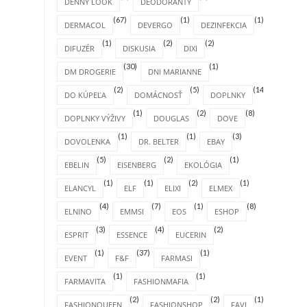
DENNÝ LOOK
DEODORANTY
(67)
(1)
(1)
DERMACOL
DEVERGO
DEZINFEKCIA
(1)
(2)
(2)
DIFUZÉR
DISKUSIA
DIXI
(30)
(1)
DM DROGERIE
DNI MARIANNE
(2)
(5)
(14)
DO KÚPEĽA
DOMÁCNOSŤ
DOPLNKY
(1)
(2)
(8)
DOPLNKY VÝŽIVY
DOUGLAS
DOVE
(1)
(1)
(3)
DOVOLENKA
DR. BELTER
EBAY
(5)
(2)
(1)
EBELIN
EISENBERG
EKOLÓGIA
(1)
(1)
(2)
(1)
ELANCYL
ELF
ELIXI
ELMEX
(4)
(7)
(1)
(8)
ELNINO
EMMSI
EOS
ESHOP
(3)
(4)
(2)
ESPRIT
ESSENCE
EUCERIN
(1)
(37)
(1)
EVENT
F&F
FARMASI
(1)
(1)
FARMAVITA
FASHIONMAFIA
(2)
(2)
(1)
FASHIONQUEEN
FASHIONSHOP
FAVI