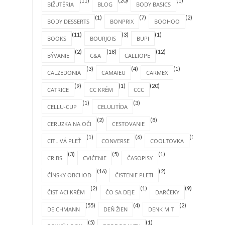
(11)
(20)
(1)
BIŽUTÉRIA
BLOG
BODY BASICS
(1)
(7)
(2)
BODY DESSERTS
BONPRIX
BOOHOO
(11)
(3)
(1)
BOOKS
BOURJOIS
BUPI
(2)
(18)
(12)
BÝVANIE
C&A
CALLIOPE
(3)
(4)
(1)
CALZEDONIA
CAMAIEU
CARMEX
(9)
(1)
(20)
CATRICE
CC KRÉM
CCC
(1)
(3)
CELLU-CUP
CELULITÍDA
(2)
(8)
CERUZKA NA OČI
CESTOVANIE
(1)
(6)
(1)
CITLIVÁ PLEŤ
CONVERSE
COOLTOVKA
(3)
(5)
(1)
CRIBS
CVIČENIE
ČASOPISY
(16)
(2)
ČÍNSKY OBCHOD
ČISTENIE PLETI
(2)
(1)
(9)
ČISTIACI KRÉM
ČO SA DEJE
DARČEKY
(55)
(4)
(2)
DEICHMANN
DEŇ ŽIEN
DENK MIT
(5)
(1)