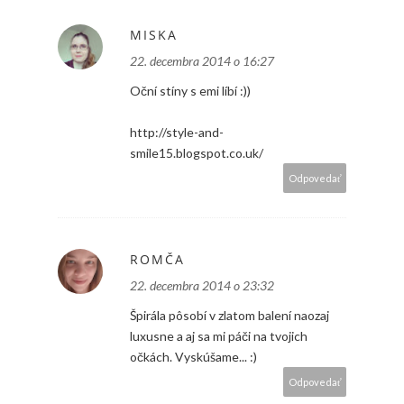
MISKA
22. decembra 2014 o 16:27
Oční stíny s emi líbí :))
http://style-and-
smile15.blogspot.co.uk/
Odpovedať
ROMČA
22. decembra 2014 o 23:32
Špirála pôsobí v zlatom balení naozaj
luxusne a aj sa mi páči na tvojich
očkách. Vyskúšame... :)
Odpovedať