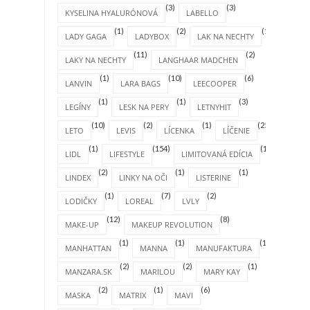
(3)
(3)
KYSELINA HYALURÓNOVÁ
LABELLO
(1)
(2)
(1)
LADY GAGA
LADYBOX
LAK NA NECHTY
(11)
(2)
LAKY NA NECHTY
LANGHAAR MADCHEN
(1)
(10)
(6)
LANVIN
LARA BAGS
LEECOOPER
(1)
(1)
(3)
LEGÍNY
LESK NA PERY
LETNYHIT
(10)
(2)
(1)
(25)
LETO
LEVIS
LÍCENKA
LÍČENIE
(1)
(154)
(1)
LIDL
LIFESTYLE
LIMITOVANÁ EDÍCIA
(2)
(1)
(1)
LINDEX
LINKY NA OČI
LISTERINE
(1)
(7)
(2)
LODIČKY
LOREAL
LVLY
(12)
(8)
MAKE-UP
MAKEUP REVOLUTION
(1)
(1)
(1)
MANHATTAN
MANNA
MANUFAKTURA
(2)
(2)
(1)
MANZARA.SK
MARILOU
MARY KAY
(2)
(1)
(6)
MASKA
MATRIX
MAVI