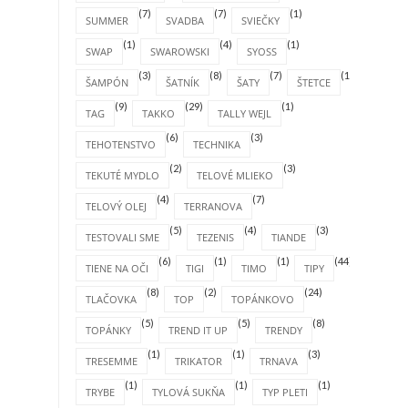
(7)
(7)
(1)
SUMMER
SVADBA
SVIEČKY
(1)
(4)
(1)
SWAP
SWAROWSKI
SYOSS
(3)
(8)
(7)
(1)
ŠAMPÓN
ŠATNÍK
ŠATY
ŠTETCE
(9)
(29)
(1)
TAG
TAKKO
TALLY WEJL
(6)
(3)
TEHOTENSTVO
TECHNIKA
(2)
(3)
TEKUTÉ MYDLO
TELOVÉ MLIEKO
(4)
(7)
TELOVÝ OLEJ
TERRANOVA
(5)
(4)
(3)
TESTOVALI SME
TEZENIS
TIANDE
(6)
(1)
(1)
(44)
TIENE NA OČI
TIGI
TIMO
TIPY
(8)
(2)
(24)
TLAČOVKA
TOP
TOPÁNKOVO
(5)
(5)
(8)
TOPÁNKY
TREND IT UP
TRENDY
(1)
(1)
(3)
TRESEMME
TRIKATOR
TRNAVA
(1)
(1)
(1)
TRYBE
TYLOVÁ SUKŇA
TYP PLETI