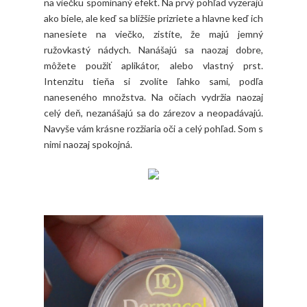
na viečku spomínaný efekt. Na prvý pohľad vyzerajú
ako biele, ale keď sa bližšie prizriete a hlavne keď ich
nanesiete na viečko, zistíte, že majú jemný
ružovkastý nádych. Nanášajú sa naozaj dobre,
môžete použiť aplikátor, alebo vlastný prst.
Intenzitu tieňa si zvolíte ľahko sami, podľa
naneseného množstva. Na očiach vydržia naozaj
celý deň, nezanášajú sa do zárezov a neopadávajú.
Navyše vám krásne rozžiaria oči a celý pohľad. Som s
nimi naozaj spokojná.