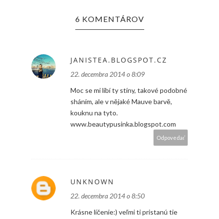
6 KOMENTÁROV
JANISTEA.BLOGSPOT.CZ
22. decembra 2014 o 8:09
Moc se mi líbí ty stíny, takové podobné
sháním, ale v nějaké Mauve barvě,
kouknu na tyto.
www.beautypusinka.blogspot.com
Odpovedať
UNKNOWN
22. decembra 2014 o 8:50
Krásne líčenie:) veľmi ti pristanú tie