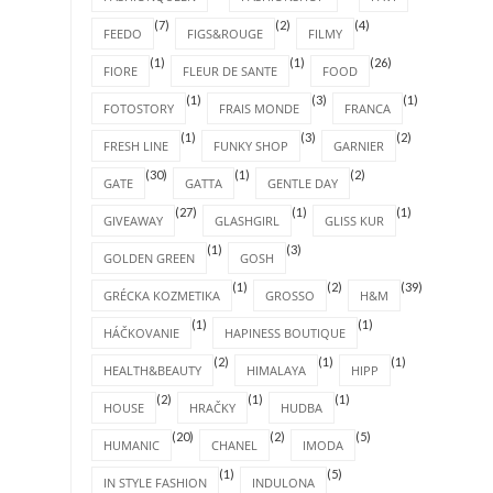
(7)
(2)
(4)
FEEDO
FIGS&ROUGE
FILMY
(1)
(1)
(26)
FIORE
FLEUR DE SANTE
FOOD
(1)
(3)
(1)
FOTOSTORY
FRAIS MONDE
FRANCA
(1)
(3)
(2)
FRESH LINE
FUNKY SHOP
GARNIER
(30)
(1)
(2)
GATE
GATTA
GENTLE DAY
(27)
(1)
(1)
GIVEAWAY
GLASHGIRL
GLISS KUR
(1)
(3)
GOLDEN GREEN
GOSH
(1)
(2)
(39)
GRÉCKA KOZMETIKA
GROSSO
H&M
(1)
(1)
HÁČKOVANIE
HAPINESS BOUTIQUE
(2)
(1)
(1)
HEALTH&BEAUTY
HIMALAYA
HIPP
(2)
(1)
(1)
HOUSE
HRAČKY
HUDBA
(20)
(2)
(5)
HUMANIC
CHANEL
IMODA
(1)
(5)
IN STYLE FASHION
INDULONA