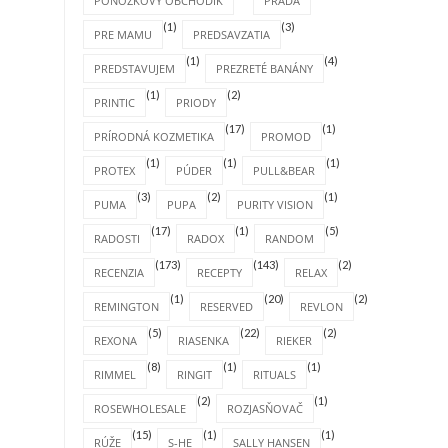
PONOŽKOVÝ OBCHODÍK
PRADA
(1)
(3)
PRE MAMU
PREDSAVZATIA
(1)
(4)
PREDSTAVUJEM
PREZRETÉ BANÁNY
(1)
(2)
PRINTIC
PRIODY
(17)
(1)
PRÍRODNÁ KOZMETIKA
PROMOD
(1)
(1)
(1)
PROTEX
PÚDER
PULL&BEAR
(3)
(2)
(1)
PUMA
PUPA
PURITY VISION
(17)
(1)
(5)
RADOSTI
RADOX
RANDOM
(173)
(143)
(2)
RECENZIA
RECEPTY
RELAX
(1)
(20)
(2)
REMINGTON
RESERVED
REVLON
(5)
(22)
(2)
REXONA
RIASENKA
RIEKER
(8)
(1)
(1)
RIMMEL
RINGIT
RITUALS
(2)
(1)
ROSEWHOLESALE
ROZJASŇOVAČ
(15)
(1)
(1)
RÚŽE
S-HE
SALLY HANSEN