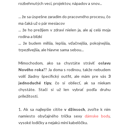
rozbehnutých vecí, projektov, nápadov a snov...
... že sa úspešne zaradím do pracovného procesu, čo
ma čaká už o pár mesiacov
... že ho prežijem v zdraví nielen ja, ale aj celá moja
rodina a blízki
... že budem milšia, lepšia, vďačnejšia, pokojnejšia,
trpezlivejšia, ale hlavne sama sebou...
Mimochodom, ako sa chystáte stráviť
oslavu
Nového roka
?? Ja doma s rodinou, takže nebudem
voliť žiadny špecifický outfit, ale mám pre vás
3
jednoduché tipy
, čo si obliecť, ak sa niekam
chystáte. Stačí si už len vybrať podľa druhu
príležitosti.
1. Ak sa najlepšie cítite
v džínsoch
, zvoľte k nim
namiesto obyčajného trička sexy
dámske body
,
vysoké lodičky a nejakú mini kabelôčku.