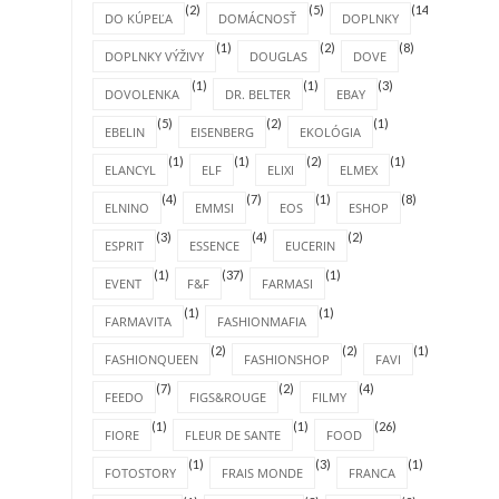
(2)
(5)
(14)
DO KÚPEĽA
DOMÁCNOSŤ
DOPLNKY
(1)
(2)
(8)
DOPLNKY VÝŽIVY
DOUGLAS
DOVE
(1)
(1)
(3)
DOVOLENKA
DR. BELTER
EBAY
(5)
(2)
(1)
EBELIN
EISENBERG
EKOLÓGIA
(1)
(1)
(2)
(1)
ELANCYL
ELF
ELIXI
ELMEX
(4)
(7)
(1)
(8)
ELNINO
EMMSI
EOS
ESHOP
(3)
(4)
(2)
ESPRIT
ESSENCE
EUCERIN
(1)
(37)
(1)
EVENT
F&F
FARMASI
(1)
(1)
FARMAVITA
FASHIONMAFIA
(2)
(2)
(1)
FASHIONQUEEN
FASHIONSHOP
FAVI
(7)
(2)
(4)
FEEDO
FIGS&ROUGE
FILMY
(1)
(1)
(26)
FIORE
FLEUR DE SANTE
FOOD
(1)
(3)
(1)
FOTOSTORY
FRAIS MONDE
FRANCA