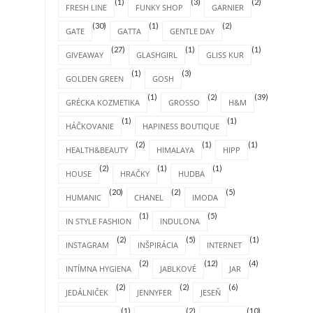
(1)
(3)
(2)
FRESH LINE
FUNKY SHOP
GARNIER
(30)
(1)
(2)
GATE
GATTA
GENTLE DAY
(27)
(1)
(1)
GIVEAWAY
GLASHGIRL
GLISS KUR
(1)
(3)
GOLDEN GREEN
GOSH
(1)
(2)
(39)
GRÉCKA KOZMETIKA
GROSSO
H&M
(1)
(1)
HÁČKOVANIE
HAPINESS BOUTIQUE
(2)
(1)
(1)
HEALTH&BEAUTY
HIMALAYA
HIPP
(2)
(1)
(1)
HOUSE
HRAČKY
HUDBA
(20)
(2)
(5)
HUMANIC
CHANEL
IMODA
(1)
(5)
IN STYLE FASHION
INDULONA
(2)
(5)
(1)
INSTAGRAM
INŠPIRÁCIA
INTERNET
(2)
(12)
(4)
INTÍMNA HYGIENA
JABLKOVÉ
JAR
(2)
(2)
(6)
JEDÁLNIČEK
JENNYFER
JESEŇ
(1)
(2)
(10)