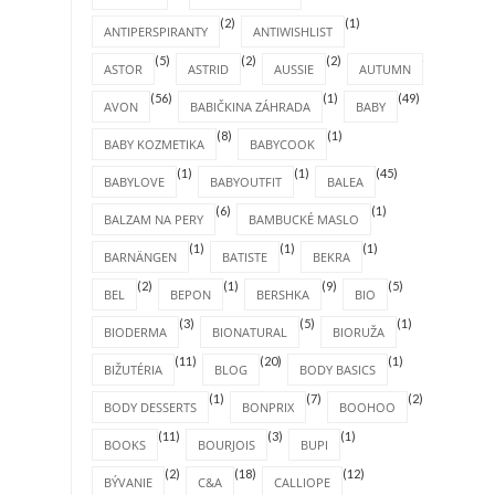
(2)
(1)
ANTIPERSPIRANTY
ANTIWISHLIST
(5)
(2)
(2)
(4)
ASTOR
ASTRID
AUSSIE
AUTUMN
(56)
(1)
(49)
AVON
BABIČKINA ZÁHRADA
BABY
(8)
(1)
BABY KOZMETIKA
BABYCOOK
(1)
(1)
(45)
BABYLOVE
BABYOUTFIT
BALEA
(6)
(1)
BALZAM NA PERY
BAMBUCKÉ MASLO
(1)
(1)
(1)
BARNÄNGEN
BATISTE
BEKRA
(2)
(1)
(9)
(5)
BEL
BEPON
BERSHKA
BIO
(3)
(5)
(1)
BIODERMA
BIONATURAL
BIORUŽA
(11)
(20)
(1)
BIŽUTÉRIA
BLOG
BODY BASICS
(1)
(7)
(2)
BODY DESSERTS
BONPRIX
BOOHOO
(11)
(3)
(1)
BOOKS
BOURJOIS
BUPI
(2)
(18)
(12)
BÝVANIE
C&A
CALLIOPE