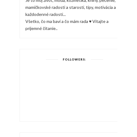
Je to môj život, móda, kozmetika, knihy, pečenie,
mamičkovské radosti a starosti, tipy, motivácia a
každodenné radosti...
Všetko, čo ma baví a čo mám rada ♥ Vitajte a
príjemné čítanie..
FOLLOWERS: