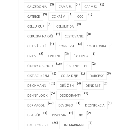
(3)
(4)
(1)
CALZEDONIA
CAMAIEU
CARMEX
(9)
(1)
(20)
CATRICE
CC KRÉM
CCC
(1)
(3)
CELLU-CUP
CELULITÍDA
(2)
(8)
CERUZKA NA OČI
CESTOVANIE
(1)
(6)
(1)
CITLIVÁ PLEŤ
CONVERSE
COOLTOVKA
(3)
(5)
(1)
CRIBS
CVIČENIE
ČASOPISY
(16)
(2)
ČÍNSKY OBCHOD
ČISTENIE PLETI
(2)
(1)
(9)
ČISTIACI KRÉM
ČO SA DEJE
DARČEKY
(55)
(4)
(2)
DEICHMANN
DEŇ ŽIEN
DENK MIT
(5)
(1)
DENNÝ LOOK
DEODORANTY
(67)
(1)
(1)
DERMACOL
DEVERGO
DEZINFEKCIA
(1)
(2)
(2)
DIFUZÉR
DISKUSIA
DIXI
(30)
(1)
DM DROGERIE
DNI MARIANNE