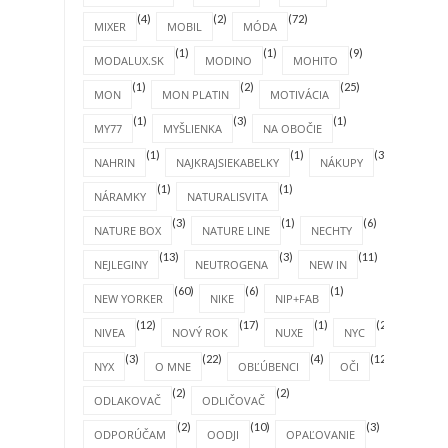
(4)
(2)
(72)
MIXER
MOBIL
MÓDA
(1)
(1)
(9)
MODALUX.SK
MODINO
MOHITO
(1)
(2)
(25)
MON
MON PLATIN
MOTIVÁCIA
(1)
(3)
(1)
MY77
MYŠLIENKA
NA OBOČIE
(1)
(1)
(31)
NAHRIN
NAJKRAJSIEKABELKY
NÁKUPY
(1)
(1)
NÁRAMKY
NATURALISVITA
(3)
(1)
(6)
NATURE BOX
NATURE LINE
NECHTY
(13)
(3)
(11)
NEJLEGINY
NEUTROGENA
NEW IN
(60)
(6)
(1)
NEW YORKER
NIKE
NIP+FAB
(12)
(17)
(1)
(2)
NIVEA
NOVÝ ROK
NUXE
NYC
(3)
(22)
(4)
(12)
NYX
O MNE
OBĽÚBENCI
OČI
(2)
(2)
ODLAKOVAČ
ODLIČOVAČ
(2)
(10)
(3)
ODPORÚČAM
OODJI
OPAĽOVANIE