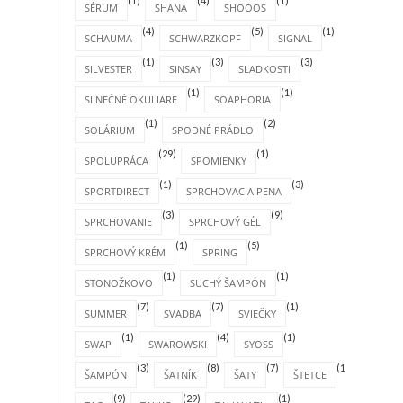
(1)
(4)
(1)
SÉRUM
SHANA
SHOOOS
(4)
(5)
(1)
SCHAUMA
SCHWARZKOPF
SIGNAL
(1)
(3)
(3)
SILVESTER
SINSAY
SLADKOSTI
(1)
(1)
SLNEČNÉ OKULIARE
SOAPHORIA
(1)
(2)
SOLÁRIUM
SPODNÉ PRÁDLO
(29)
(1)
SPOLUPRÁCA
SPOMIENKY
(1)
(3)
SPORTDIRECT
SPRCHOVACIA PENA
(3)
(9)
SPRCHOVANIE
SPRCHOVÝ GÉL
(1)
(5)
SPRCHOVÝ KRÉM
SPRING
(1)
(1)
STONOŽKOVO
SUCHÝ ŠAMPÓN
(7)
(7)
(1)
SUMMER
SVADBA
SVIEČKY
(1)
(4)
(1)
SWAP
SWAROWSKI
SYOSS
(3)
(8)
(7)
(1)
ŠAMPÓN
ŠATNÍK
ŠATY
ŠTETCE
(9)
(29)
(1)