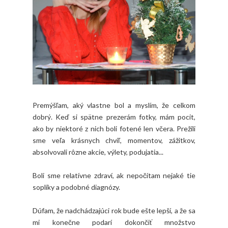
Premýšľam, aký vlastne bol a myslím, že celkom
dobrý. Keď si spätne prezerám fotky, mám pocit,
ako by niektoré z nich boli fotené len včera. Prežili
sme veľa krásnych chvíľ, momentov, zážitkov,
absolvovali rôzne akcie, výlety, podujatia...
Boli sme relatívne zdraví, ak nepočítam nejaké tie
soplíky a podobné diagnózy.
Dúfam, že nadchádzajúci rok bude ešte lepší, a že sa
mi konečne podarí dokončiť množstvo