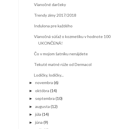
Vianočné darčeky
Trendy zimy 2017/2018
Indulona pre každého
Vianočná súťaž o kozmetiku v hodnote 100€ -
UKONČENÁ!
Čo v mojom šatníku nenájdete
Tekuté matné rúže od Dermacol
Lodičky, lodičky...
novembra
(6)
►
októbra
(14)
►
septembra
(10)
►
augusta
(12)
►
júla
(14)
►
júna
(9)
►