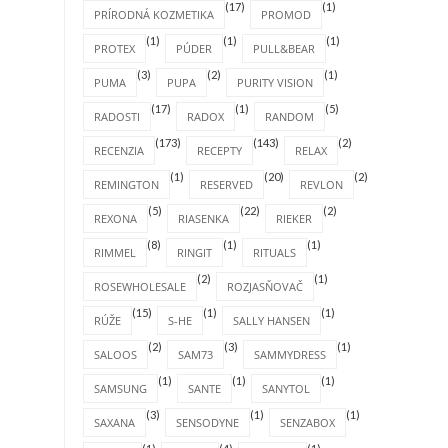
(17)
(1)
PRÍRODNÁ KOZMETIKA
PROMOD
(1)
(1)
(1)
PROTEX
PÚDER
PULL&BEAR
(3)
(2)
(1)
PUMA
PUPA
PURITY VISION
(17)
(1)
(5)
RADOSTI
RADOX
RANDOM
(173)
(143)
(2)
RECENZIA
RECEPTY
RELAX
(1)
(20)
(2)
REMINGTON
RESERVED
REVLON
(5)
(22)
(2)
REXONA
RIASENKA
RIEKER
(8)
(1)
(1)
RIMMEL
RINGIT
RITUALS
(2)
(1)
ROSEWHOLESALE
ROZJASŇOVAČ
(15)
(1)
(1)
RÚŽE
S-HE
SALLY HANSEN
(2)
(3)
(1)
SALOOS
SAM73
SAMMYDRESS
(1)
(1)
(1)
SAMSUNG
SANTE
SANYTOL
(3)
(1)
(1)
SAXANA
SENSODYNE
SENZABOX