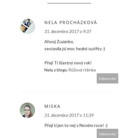
NELA PROCHÁZKOVÁ
31. decembra 2017 o 9:37
Ahooj Zuzanko,
sestavila jsi moc hezké outfity :)
Přeji Ti šťastný nový rok!
Nela z blogu
Růžová rtěnka
Odpovedať
MISKA
31. decembra 2017 o 11:39
Přeji ti jen to nej v Novém roce! :)
Odpovedať