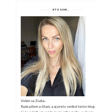
KTO SOM...
Volám sa Zuzka..
Rada píšem a čítam, a aj preto vznikol tento blog.