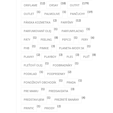
(12)
(18)
(179)
ORIFLAME
ORSAY
OUTFIT
(1)
(1)
(19)
OUTLET
PALMOLIVE
PANČUCHY
(2)
(12)
PÁNSKA KOZMETIKA
PARFÉMY
(1)
(1)
PARFUMOVANÝ OLEJ
PARFUMYLACNO
(1)
(8)
(1)
(6)
PÄTY
PEELING
PEPCO
PERY
(1)
(3)
(1)
PHB
PIMKIE
PLANETA-MODY.SK
(2)
(3)
(3)
(8)
PLAVKY
PLAYBOY
PLES
PLEŤ
(1)
(1)
PLEŤOVÝ OLEJ
PODBRADNÍKY
(1)
(2)
PODKLAD
PODPRSENKY
(1)
(1)
PONOŽKOVÝ OBCHODÍK
PRADA
(1)
(3)
PRE MAMU
PREDSAVZATIA
(1)
(4)
PREDSTAVUJEM
PREZRETÉ BANÁNY
(1)
(2)
PRINTIC
PRIODY