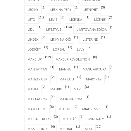
(1)
(1)
(3)
LEGÍNY
LESK NA PERY
LETNYHIT
(10)
(2)
(1)
(25)
LETO
LEVIS
LÍCENKA
LÍČENIE
(1)
(154)
(1)
LIDL
LIFESTYLE
LIMITOVANÁ EDÍCIA
(2)
(1)
(1)
LINDEX
LINKY NA OČI
LISTERINE
(1)
(7)
(2)
LODIČKY
LOREAL
LVLY
(12)
(8)
MAKE-UP
MAKEUP REVOLUTION
(1)
(1)
(1)
MANHATTAN
MANNA
MANUFAKTURA
(2)
(2)
(1)
MANZARA.SK
MARILOU
MARY KAY
(2)
(1)
(6)
MASKA
MATRIX
MAVI
(4)
(1)
MAX FACTOR
MAXNINA.COM
(8)
(2)
(1)
MAYBELLINE
MEDIK8
MIADRESSES
(3)
(1)
(1)
MICHAEL KORS
MIKULÁŠ
MINERÁLY
(4)
(1)
(12)
MISS SPORTY
MISTRAL
MIXA