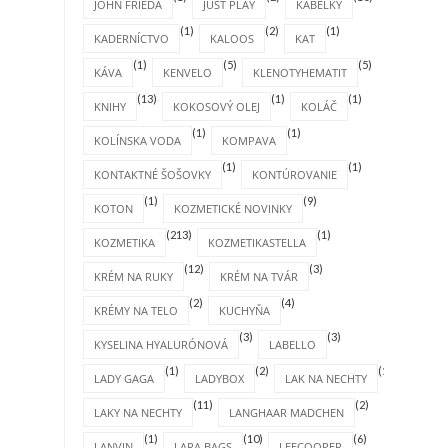
JOHN FRIEDA
JUST PLAY
KABELKY
(1)
(2)
(1)
KADERNÍCTVO
KALOOS
KAT
(1)
(5)
(5)
KÁVA
KENVELO
KLENOTYHEMATIT
(13)
(1)
(1)
KNIHY
KOKOSOVÝ OLEJ
KOLÁČ
(1)
(1)
KOLÍNSKA VODA
KOMPAVA
(1)
(1)
KONTAKTNÉ ŠOŠOVKY
KONTÚROVANIE
(1)
(9)
KOTON
KOZMETICKÉ NOVINKY
(213)
(1)
KOZMETIKA
KOZMETIKASTELLA
(12)
(3)
KRÉM NA RUKY
KRÉM NA TVÁR
(2)
(4)
KRÉMY NA TELO
KUCHYŇA
(3)
(3)
KYSELINA HYALURÓNOVÁ
LABELLO
(1)
(2)
(1)
LADY GAGA
LADYBOX
LAK NA NECHTY
(11)
(2)
LAKY NA NECHTY
LANGHAAR MADCHEN
(1)
(10)
(6)
LANVIN
LARA BAGS
LEECOOPER