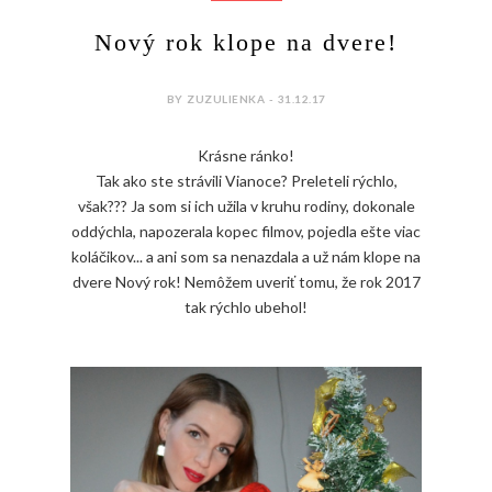
Nový rok klope na dvere!
BY ZUZULIENKA - 31.12.17
Krásne ránko!
Tak ako ste strávili Vianoce? Preleteli rýchlo,
však??? Ja som si ich užila v kruhu rodiny, dokonale
oddýchla, napozerala kopec filmov, pojedla ešte viac
koláčikov... a ani som sa nenazdala a už nám klope na
dvere Nový rok! Nemôžem uveriť tomu, že rok 2017
tak rýchlo ubehol!