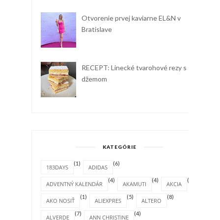
Otvorenie prvej kaviarne EL&N v
Bratislave
RECEPT: Linecké tvarohové rezy s
džemom
KATEGÓRIE
(1)
(6)
183DAYS
ADIDAS
(4)
(4)
(1)
ADVENTNÝ KALENDÁR
AKAMUTI
AKCIA
(1)
(5)
(8)
AKO NOSIŤ
ALIEXPRES
ALTERO
(7)
(4)
ALVERDE
ANN CHRISTINE