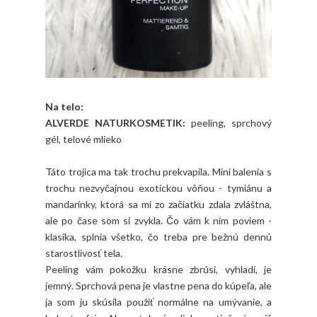
Na telo:
ALVERDE NATURKOSMETIK:
peeling, sprchový
gél, telové mlieko
Táto trojica ma tak trochu prekvapila. Mini balenia s
trochu nezvyčajnou exotickou vôňou - tymiánu a
mandarínky, ktorá sa mi zo začiatku zdala zvláštna,
ale po čase som si zvykla. Čo vám k nim poviem -
klasika, splnia všetko, čo treba pre bežnú dennú
starostlivosť tela.
Peeling vám pokožku krásne zbrúsi, vyhladí, je
jemný. Sprchová pena je vlastne pena do kúpeľa, ale
ja som ju skúsila použiť normálne na umývanie, a