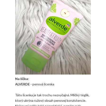
Na líčka:
ALVERDE
- penová lícenka
Táto lícenka je tak trochu nezvyčajná. Mličký téglik,
ktorý ukrýva ružový obsah penovej konzistencie.
Najprv mi prišla taká nepraktická, nemám rada