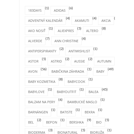
(1)
(6)
183DAYS
ADIDAS
(4)
(4)
(1)
ADVENTNÝ KALENDÁR
AKAMUTI
AKCIA
(1)
(5)
(8)
AKO NOSIŤ
ALIEXPRES
ALTERO
(7)
(4)
ALVERDE
ANN CHRISTINE
(2)
(1)
ANTIPERSPIRANTY
ANTIWISHLIST
(5)
(2)
(2)
(4)
ASTOR
ASTRID
AUSSIE
AUTUMN
(56)
(1)
(49)
AVON
BABIČKINA ZÁHRADA
BABY
(8)
(1)
BABY KOZMETIKA
BABYCOOK
(1)
(1)
(45)
BABYLOVE
BABYOUTFIT
BALEA
(6)
(1)
BALZAM NA PERY
BAMBUCKÉ MASLO
(1)
(1)
(1)
BARNÄNGEN
BATISTE
BEKRA
(2)
(1)
(9)
(5)
BEL
BEPON
BERSHKA
BIO
(3)
(5)
(1)
BIODERMA
BIONATURAL
BIORUŽA