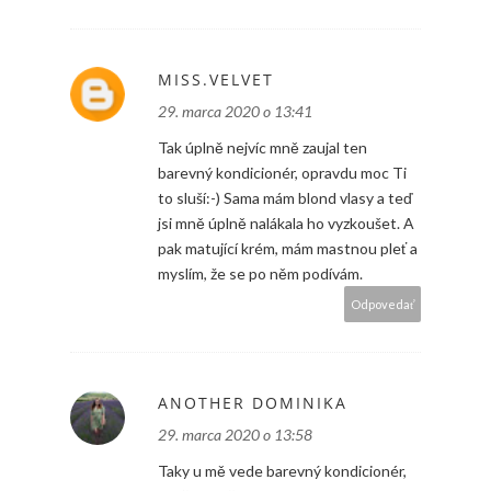
MISS.VELVET
29. marca 2020 o 13:41
Tak úplně nejvíc mně zaujal ten
barevný kondicionér, opravdu moc Ti
to sluší:-) Sama mám blond vlasy a teď
jsi mně úplně nalákala ho vyzkoušet. A
pak matující krém, mám mastnou pleť a
myslím, že se po něm podívám.
Odpovedať
ANOTHER DOMINIKA
29. marca 2020 o 13:58
Taky u mě vede barevný kondicionér,