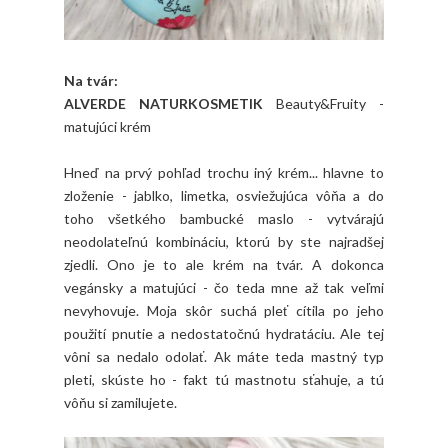
Na tvár:
ALVERDE NATURKOSMETIK
Beauty&Fruity -
matujúci krém
Hneď na prvý pohľad trochu iný krém... hlavne to
zloženie - jablko, limetka, osviežujúca vôňa a do
toho všetkého bambucké maslo - vytvárajú
neodolateľnú kombináciu, ktorú by ste najradšej
zjedli. Ono je to ale krém na tvár. A dokonca
vegánsky a matujúci - čo teda mne až tak veľmi
nevyhovuje. Moja skôr suchá pleť cítila po jeho
použití pnutie a nedostatočnú hydratáciu. Ale tej
vôni sa nedalo odolať. Ak máte teda mastný typ
pleti, skúste ho - fakt tú mastnotu sťahuje, a tú
vôňu si zamilujete.