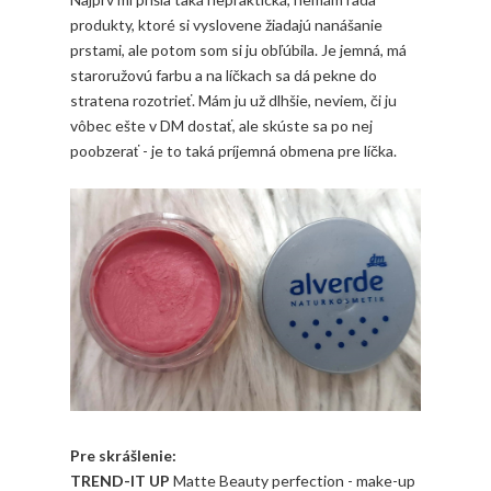
produkty, ktoré si vyslovene žiadajú nanášanie
prstami, ale potom som si ju obľúbila. Je jemná, má
staroružovú farbu a na líčkach sa dá pekne do
stratena rozotrieť. Mám ju už dlhšie, neviem, či ju
vôbec ešte v DM dostať, ale skúste sa po nej
poobzerať - je to taká príjemná obmena pre líčka.
Pre skrášlenie:
TREND-IT UP
Matte Beauty perfection - make-up