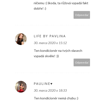
ničemu :( škoda, ta růžová vypadá fakt
dobře! :)
Odpovedať
LIFE BY PAVLINA
30. marca 2020 o 15:12
Ten kondicionér na tvých vlasech
vypadá skvěle! :))
Odpovedať
PAULINE♥
30. marca 2020 o 18:33
Ten kondicionér nemá chybu :)