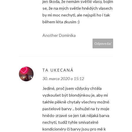
jen škoda, že nemám světlé vlasy, bojím
se, že na mých světle hnědých vlasech
by mi moc nechytl, ale nejspíš ho i tak
během léta zkusím :)
Another Dominika
Odpovedať
TA UKECANÁ
30. marca 2020 o 15:12
Jediné, proč jsem vždycky chtěla
vyzkoušet být blondýnkou je, aby mi
takhle pěkně chytaly všechny možné
pastelové barvy .. bohužel na ty moje
hnědo-zrzavé se jen tak nějaká barva
nechytí, tudíž tyhle smívatelné
kondicionéry či barvy jsou pro mě k