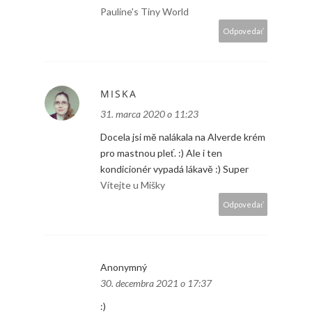
Pauline's Tiny World
Odpovedať
MISKA
31. marca 2020 o 11:23
Docela jsi mě nalákala na Alverde krém
pro mastnou pleť. :) Ale i ten
kondicionér vypadá lákavě :) Super
Vítejte u Mišky
Odpovedať
Anonymný
30. decembra 2021 o 17:37
:)