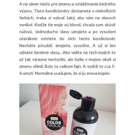
A na záver niečo pre zmenu a ozvláštnenie bežného
výzoru. Tieto kondicionéry dostanete v niekoľkých
farbách, treba si vybrať taký, aby vám na vlasoch
vynikol. Keďže tie moje sú blond, chcela som skúsiť
ružovú. Jednoducho vlasy umyjete a po vysušení
uterákom votriete do nich tento kondicionér.
Necháte pôsobiť, zmyjete, vysušíte. A už si len
užívate farebné vlasy... Ako vidíte na tých mojich to
až tak výrazne nechytilo, ale ľudia v mojom okolí si
zmenu všimli. Bolo to celkom fajn. A vydrží to cca 5-
6 umytí. Normálne uvažujem, že si ju znova kúpim.