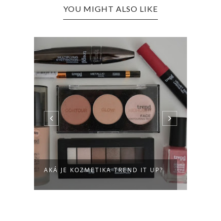
YOU MIGHT ALSO LIKE
AKÁ JE KOZMETIKA TREND IT UP?
DM B