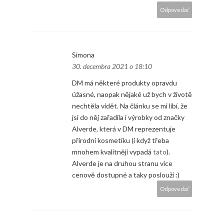
Odpovedať
Simona
30. decembra 2021 o 18:10
DM má některé produkty opravdu
úžasné, naopak nějaké už bych v životě
nechtěla vidět. Na článku se mi líbí, že
jsi do něj zařadila i výrobky od značky
Alverde, která v DM reprezentuje
přírodní kosmetiku (i když třeba
mnohem kvalitněji vypadá
tato
).
Alverde je na druhou stranu více
cenově dostupné a taky poslouží :)
Odpovedať