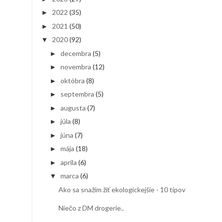
2022
(35)
►
2021
(50)
►
2020
(92)
▼
decembra
(5)
►
novembra
(12)
►
októbra
(8)
►
septembra
(5)
►
augusta
(7)
►
júla
(8)
►
júna
(7)
►
mája
(18)
►
apríla
(6)
►
marca
(6)
▼
Ako sa snažím žiť ekologickejšie - 10 tipov
Niečo z DM drogerie..