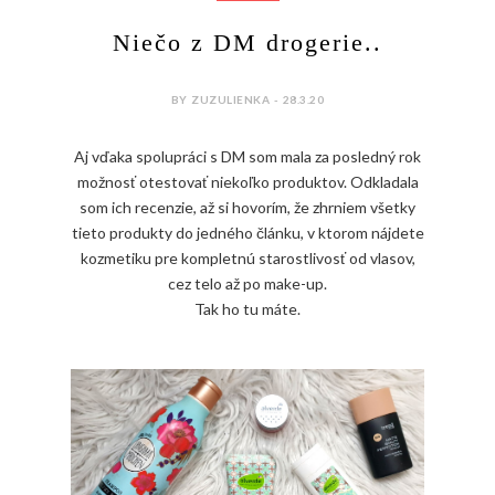
Niečo z DM drogerie..
BY ZUZULIENKA - 28.3.20
Aj vďaka spolupráci s DM som mala za posledný rok
možnosť otestovať niekoľko produktov. Odkladala
som ich recenzie, až si hovorím, že zhrniem všetky
tieto produkty do jedného článku, v ktorom nájdete
kozmetiku pre kompletnú starostlivosť od vlasov,
cez telo až po make-up.
Tak ho tu máte.