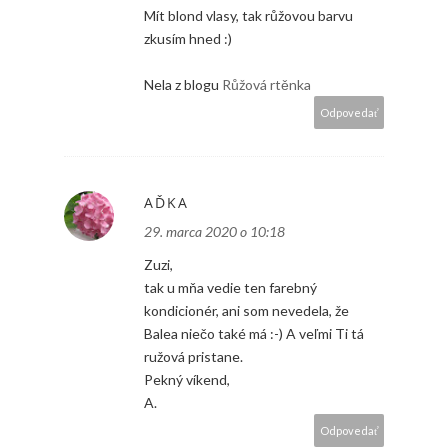
Mít blond vlasy, tak růžovou barvu
zkusím hned :)
Nela z blogu
Růžová rtěnka
Odpovedať
AĎKA
29. marca 2020 o 10:18
Zuzi,
tak u mňa vedie ten farebný
kondicionér, ani som nevedela, že
Balea niečo také má :-) A veľmi Ti tá
ružová pristane.
Pekný víkend,
A.
Odpovedať