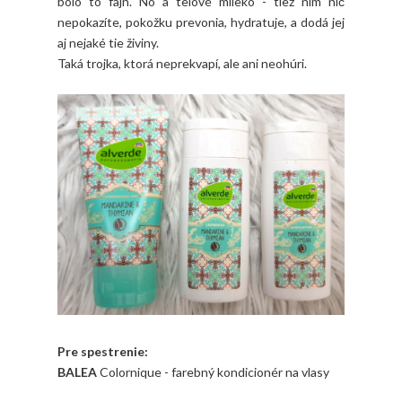
bolo to fajn. No a telové mlieko - tiež ním nič
nepokazíte, pokožku prevonia, hydratuje, a dodá jej
aj nejaké tie živiny.
Taká trojka, ktorá neprekvapí, ale ani neohúri.
Pre spestrenie:
BALEA
Colornique - farebný kondicionér na vlasy