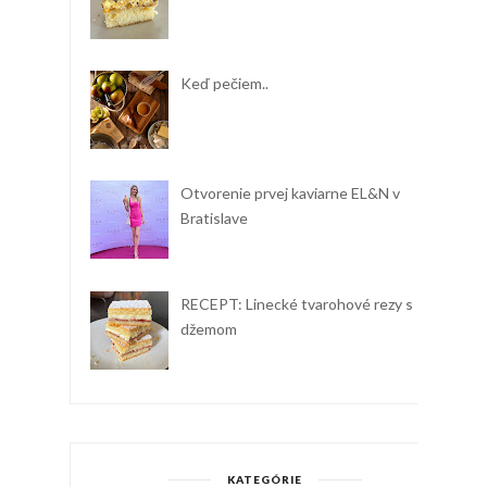
Keď pečiem..
Otvorenie prvej kaviarne EL&N v
Bratislave
RECEPT: Linecké tvarohové rezy s
džemom
KATEGÓRIE