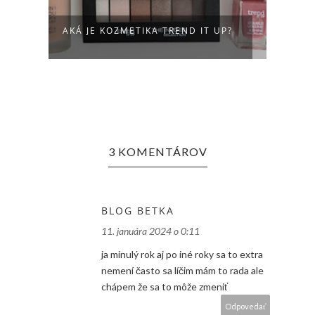
AKÁ JE KOZMETIKA TREND IT UP?
JEDN
3 KOMENTÁROV
BLOG BETKA
11. januára 2024 o 0:11
ja minulý rok aj po iné roky sa to extra
nemení často sa líčim mám to rada ale
chápem že sa to môže zmeniť
Odpovedať