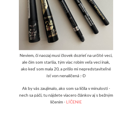
Neviem, či naozaj musí človek dozrieť na určité veci,
ale čím som staršia, tým viac robím veľa vecí inak,
ako keď som mala 20, a prišlo mi nepredstaviteľné
ísť von nenalíčená :-D
Ak by vás zaujímalo, ako som sa líčila v minulosti -
nech sa páči, tu nájdete viacero článkov aj s bežným
líčením -
LÍČENIE