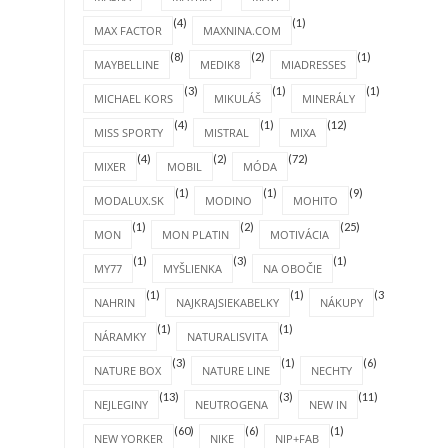
(4)
(1)
MAX FACTOR
MAXNINA.COM
(8)
(2)
(1)
MAYBELLINE
MEDIK8
MIADRESSES
(3)
(1)
(1)
MICHAEL KORS
MIKULÁŠ
MINERÁLY
(4)
(1)
(12)
MISS SPORTY
MISTRAL
MIXA
(4)
(2)
(72)
MIXER
MOBIL
MÓDA
(1)
(1)
(9)
MODALUX.SK
MODINO
MOHITO
(1)
(2)
(25)
MON
MON PLATIN
MOTIVÁCIA
(1)
(3)
(1)
MY77
MYŠLIENKA
NA OBOČIE
(1)
(1)
(31)
NAHRIN
NAJKRAJSIEKABELKY
NÁKUPY
(1)
(1)
NÁRAMKY
NATURALISVITA
(3)
(1)
(6)
NATURE BOX
NATURE LINE
NECHTY
(13)
(3)
(11)
NEJLEGINY
NEUTROGENA
NEW IN
(60)
(6)
(1)
NEW YORKER
NIKE
NIP+FAB