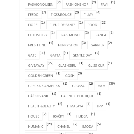
(2)
(2)
(1)
FASHIONQUEEN
FASHIONSHOP
FAVI
(7)
(2)
(4)
FEEDO
FIGS&ROUGE
FILMY
(1)
(1)
(26)
FIORE
FLEUR DE SANTE
FOOD
(1)
(3)
(1)
FOTOSTORY
FRAIS MONDE
FRANCA
(1)
(3)
(2)
FRESH LINE
FUNKY SHOP
GARNIER
(30)
(1)
(2)
GATE
GATTA
GENTLE DAY
(27)
(1)
(1)
GIVEAWAY
GLASHGIRL
GLISS KUR
(1)
(3)
GOLDEN GREEN
GOSH
(1)
(2)
(39)
GRÉCKA KOZMETIKA
GROSSO
H&M
(1)
(1)
HÁČKOVANIE
HAPINESS BOUTIQUE
(2)
(1)
(1)
HEALTH&BEAUTY
HIMALAYA
HIPP
(2)
(1)
(1)
HOUSE
HRAČKY
HUDBA
(20)
(2)
(5)
HUMANIC
CHANEL
IMODA