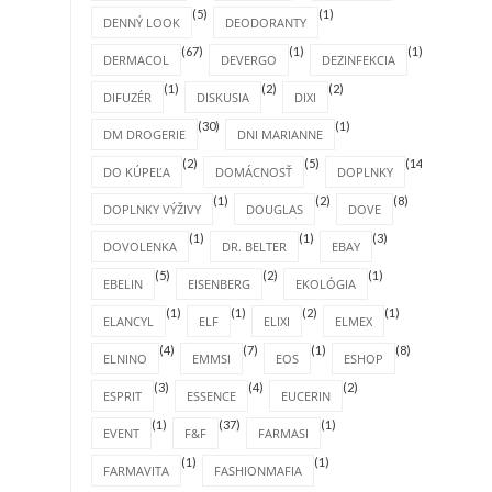
(5)
(1)
DENNÝ LOOK
DEODORANTY
(67)
(1)
(1)
DERMACOL
DEVERGO
DEZINFEKCIA
(1)
(2)
(2)
DIFUZÉR
DISKUSIA
DIXI
(30)
(1)
DM DROGERIE
DNI MARIANNE
(2)
(5)
(14)
DO KÚPEĽA
DOMÁCNOSŤ
DOPLNKY
(1)
(2)
(8)
DOPLNKY VÝŽIVY
DOUGLAS
DOVE
(1)
(1)
(3)
DOVOLENKA
DR. BELTER
EBAY
(5)
(2)
(1)
EBELIN
EISENBERG
EKOLÓGIA
(1)
(1)
(2)
(1)
ELANCYL
ELF
ELIXI
ELMEX
(4)
(7)
(1)
(8)
ELNINO
EMMSI
EOS
ESHOP
(3)
(4)
(2)
ESPRIT
ESSENCE
EUCERIN
(1)
(37)
(1)
EVENT
F&F
FARMASI
(1)
(1)
FARMAVITA
FASHIONMAFIA