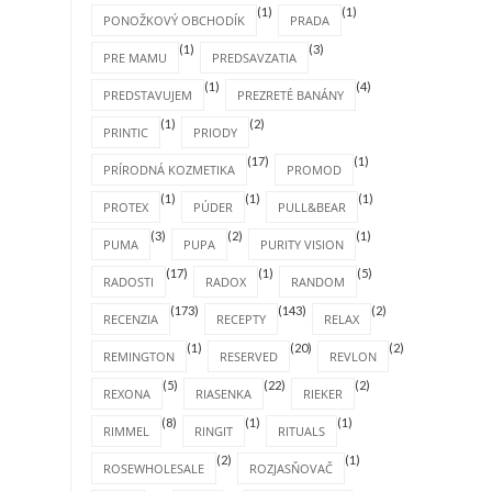
(1)
(1)
PONOŽKOVÝ OBCHODÍK
PRADA
(1)
(3)
PRE MAMU
PREDSAVZATIA
(1)
(4)
PREDSTAVUJEM
PREZRETÉ BANÁNY
(1)
(2)
PRINTIC
PRIODY
(17)
(1)
PRÍRODNÁ KOZMETIKA
PROMOD
(1)
(1)
(1)
PROTEX
PÚDER
PULL&BEAR
(3)
(2)
(1)
PUMA
PUPA
PURITY VISION
(17)
(1)
(5)
RADOSTI
RADOX
RANDOM
(173)
(143)
(2)
RECENZIA
RECEPTY
RELAX
(1)
(20)
(2)
REMINGTON
RESERVED
REVLON
(5)
(22)
(2)
REXONA
RIASENKA
RIEKER
(8)
(1)
(1)
RIMMEL
RINGIT
RITUALS
(2)
(1)
ROSEWHOLESALE
ROZJASŇOVAČ