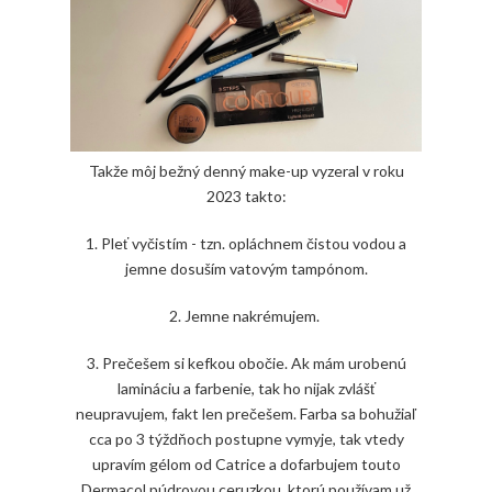
Takže môj bežný denný make-up vyzeral v roku
2023 takto:
1. Pleť vyčistím - tzn. opláchnem čistou vodou a
jemne dosuším vatovým tampónom.
2. Jemne nakrémujem.
3. Prečešem si kefkou obočie. Ak mám urobenú
lamináciu a farbenie, tak ho nijak zvlášť
neupravujem, fakt len prečešem. Farba sa bohužiaľ
cca po 3 týždňoch postupne vymyje, tak vtedy
upravím gélom od Catrice a dofarbujem touto
Dermacol púdrovou ceruzkou, ktorú používam už