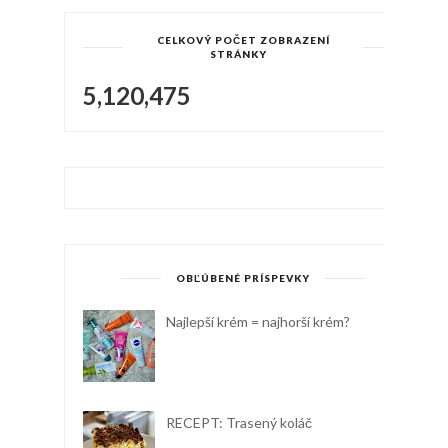
CELKOVÝ POČET ZOBRAZENÍ
STRÁNKY
5,120,475
OBĽÚBENÉ PRÍSPEVKY
Najlepší krém = najhorší krém?
RECEPT: Trasený koláč