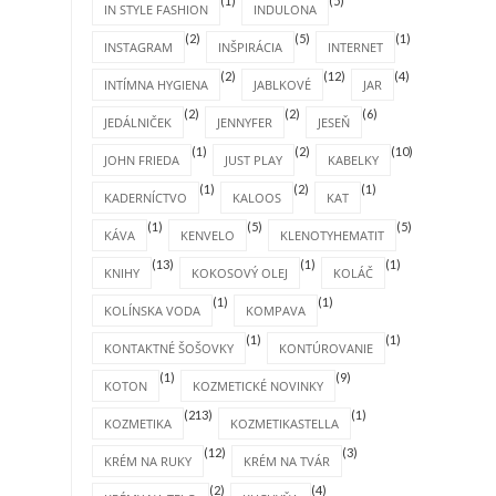
(1)
(5)
IN STYLE FASHION
INDULONA
(2)
(5)
(1)
INSTAGRAM
INŠPIRÁCIA
INTERNET
(2)
(12)
(4)
INTÍMNA HYGIENA
JABLKOVÉ
JAR
(2)
(2)
(6)
JEDÁLNIČEK
JENNYFER
JESEŇ
(1)
(2)
(10)
JOHN FRIEDA
JUST PLAY
KABELKY
(1)
(2)
(1)
KADERNÍCTVO
KALOOS
KAT
(1)
(5)
(5)
KÁVA
KENVELO
KLENOTYHEMATIT
(13)
(1)
(1)
KNIHY
KOKOSOVÝ OLEJ
KOLÁČ
(1)
(1)
KOLÍNSKA VODA
KOMPAVA
(1)
(1)
KONTAKTNÉ ŠOŠOVKY
KONTÚROVANIE
(1)
(9)
KOTON
KOZMETICKÉ NOVINKY
(213)
(1)
KOZMETIKA
KOZMETIKASTELLA
(12)
(3)
KRÉM NA RUKY
KRÉM NA TVÁR
(2)
(4)