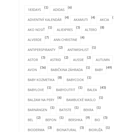
(1)
(6)
183DAYS
ADIDAS
(4)
(4)
(1)
ADVENTNÝ KALENDÁR
AKAMUTI
AKCIA
(1)
(5)
(8)
AKO NOSIŤ
ALIEXPRES
ALTERO
(7)
(4)
ALVERDE
ANN CHRISTINE
(2)
(1)
ANTIPERSPIRANTY
ANTIWISHLIST
(5)
(2)
(2)
(4)
ASTOR
ASTRID
AUSSIE
AUTUMN
(56)
(1)
(49)
AVON
BABIČKINA ZÁHRADA
BABY
(8)
(1)
BABY KOZMETIKA
BABYCOOK
(1)
(1)
(45)
BABYLOVE
BABYOUTFIT
BALEA
(6)
(1)
BALZAM NA PERY
BAMBUCKÉ MASLO
(1)
(1)
(1)
BARNÄNGEN
BATISTE
BEKRA
(2)
(1)
(9)
(5)
BEL
BEPON
BERSHKA
BIO
(3)
(5)
(1)
BIODERMA
BIONATURAL
BIORUŽA