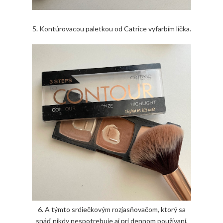
5. Kontúrovacou paletkou od Catrice vyfarbím líčka.
6. A týmto srdiečkovým rozjasňovačom, ktorý sa
snáď nikdy nespotrebuje aj pri dennom používaní,