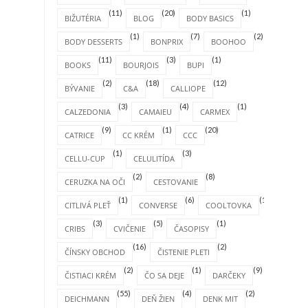
(11)
(20)
(1)
BIŽUTÉRIA
BLOG
BODY BASICS
(1)
(7)
(2)
BODY DESSERTS
BONPRIX
BOOHOO
(11)
(3)
(1)
BOOKS
BOURJOIS
BUPI
(2)
(18)
(12)
BÝVANIE
C&A
CALLIOPE
(3)
(4)
(1)
CALZEDONIA
CAMAIEU
CARMEX
(9)
(1)
(20)
CATRICE
CC KRÉM
CCC
(1)
(3)
CELLU-CUP
CELULITÍDA
(2)
(8)
CERUZKA NA OČI
CESTOVANIE
(1)
(6)
(1)
CITLIVÁ PLEŤ
CONVERSE
COOLTOVKA
(3)
(5)
(1)
CRIBS
CVIČENIE
ČASOPISY
(16)
(2)
ČÍNSKY OBCHOD
ČISTENIE PLETI
(2)
(1)
(9)
ČISTIACI KRÉM
ČO SA DEJE
DARČEKY
(55)
(4)
(2)
DEICHMANN
DEŇ ŽIEN
DENK MIT