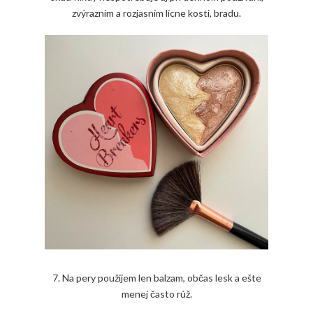
zvýrazním a rozjasním lícne kosti, bradu.
7. Na pery použijem len balzam, občas lesk a ešte
menej často rúž.