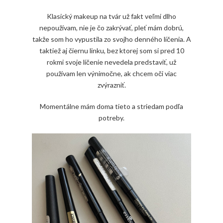
Klasický makeup na tvár už fakt veľmi dlho
nepoužívam, nie je čo zakrývať, pleť mám dobrú,
takže som ho vypustila zo svojho denného líčenia. A
taktiež aj čiernu linku, bez ktorej som si pred 10
rokmi svoje líčenie nevedela predstaviť, už
používam len výnimočne, ak chcem oči viac
zvýrazniť.
Momentálne mám doma tieto a striedam podľa
potreby.