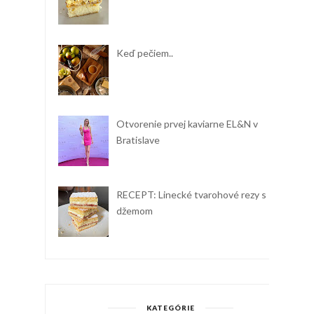
Keď pečiem..
Otvorenie prvej kaviarne EL&N v
Bratislave
RECEPT: Linecké tvarohové rezy s
džemom
KATEGÓRIE