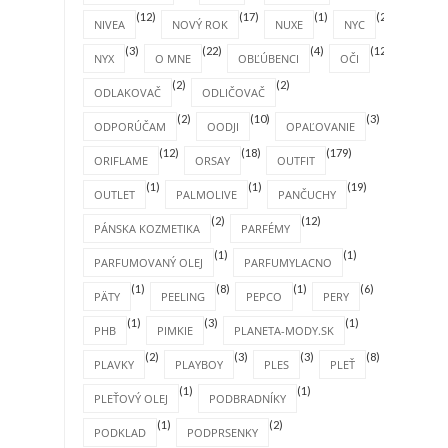
(12)
(17)
(1)
(2)
NIVEA
NOVÝ ROK
NUXE
NYC
(3)
(22)
(4)
(12)
NYX
O MNE
OBĽÚBENCI
OČI
(2)
(2)
ODLAKOVAČ
ODLIČOVAČ
(2)
(10)
(3)
ODPORÚČAM
OODJI
OPAĽOVANIE
(12)
(18)
(179)
ORIFLAME
ORSAY
OUTFIT
(1)
(1)
(19)
OUTLET
PALMOLIVE
PANČUCHY
(2)
(12)
PÁNSKA KOZMETIKA
PARFÉMY
(1)
(1)
PARFUMOVANÝ OLEJ
PARFUMYLACNO
(1)
(8)
(1)
(6)
PÄTY
PEELING
PEPCO
PERY
(1)
(3)
(1)
PHB
PIMKIE
PLANETA-MODY.SK
(2)
(3)
(3)
(8)
PLAVKY
PLAYBOY
PLES
PLEŤ
(1)
(1)
PLEŤOVÝ OLEJ
PODBRADNÍKY
(1)
(2)
PODKLAD
PODPRSENKY