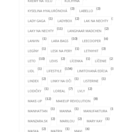
KRÉMY NA TELO
KUCHYŇA
(3)
(3)
KYSELINA HYALURÓNOVÁ
LABELLO
(1)
(2)
(1)
LADY GAGA
LADYBOX
LAK NA NECHTY
(11)
(2)
LAKY NA NECHTY
LANGHAAR MADCHEN
(1)
(10)
(6)
LANVIN
LARA BAGS
LEECOOPER
(1)
(1)
(3)
LEGÍNY
LESK NA PERY
LETNYHIT
(10)
(2)
(1)
(25)
LETO
LEVIS
LÍCENKA
LÍČENIE
(1)
(154)
(1)
LIDL
LIFESTYLE
LIMITOVANÁ EDÍCIA
(2)
(1)
(1)
LINDEX
LINKY NA OČI
LISTERINE
(1)
(7)
(2)
LODIČKY
LOREAL
LVLY
(12)
(8)
MAKE-UP
MAKEUP REVOLUTION
(1)
(1)
(1)
MANHATTAN
MANNA
MANUFAKTURA
(2)
(2)
(1)
MANZARA.SK
MARILOU
MARY KAY
(2)
(1)
(6)
MASKA
MATRIX
MAVI