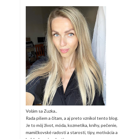
Volám sa Zuzka..
Rada píšem a čítam, a aj preto vznikol tento blog.
Je to môj život, móda, kozmetika, knihy, pečenie,
mamičkovské radosti a starosti, tipy, motivácia a