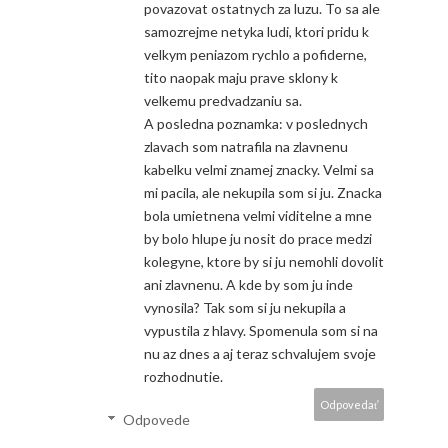
povazovat ostatnych za luzu. To sa ale
samozrejme netyka ludi, ktori pridu k
velkym peniazom rychlo a pofiderne,
tito naopak maju prave sklony k
velkemu predvadzaniu sa.
A posledna poznamka: v poslednych
zlavach som natrafila na zlavnenu
kabelku velmi znamej znacky. Velmi sa
mi pacila, ale nekupila som si ju. Znacka
bola umietnena velmi viditelne a mne
by bolo hlupe ju nosit do prace medzi
kolegyne, ktore by si ju nemohli dovolit
ani zlavnenu. A kde by som ju inde
vynosila? Tak som si ju nekupila a
vypustila z hlavy. Spomenula som si na
nu az dnes a aj teraz schvalujem svoje
rozhodnutie.
Odpovedať
Odpovede