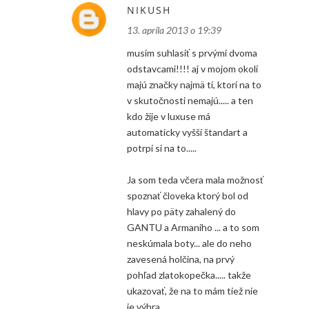
NIKUSH
13. apríla 2013 o 19:39
musím suhlasiť s prvými dvoma
odstavcami!!!! aj v mojom okolí
majú značky najmä tí, ktorí na to
v skutočnosti nemajú..... a ten
kdo žije v luxuse má
automaticky vyšší štandart a
potrpí si na to.....
Ja som teda včera mala možnosť
spoznať človeka ktorý bol od
hlavy po päty zahalený do
GANTU a Armaniho ... a to som
neskúmala boty... ale do neho
zavesená holčina, na prvý
pohľad zlatokopečka..... takže
ukazovať, že na to mám tiež nie
je výhra....