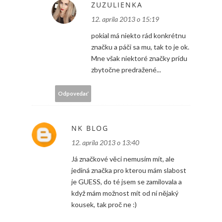
ZUZULIENKA
12. apríla 2013 o 15:19
pokial má niekto rád konkrétnu
značku a páči sa mu, tak to je ok.
Mne však niektoré značky prídu
zbytočne predražené...
Odpovedať
NK BLOG
12. apríla 2013 o 13:40
Já značkové věci nemusím mít, ale
jediná značka pro kterou mám slabost
je GUESS, do té jsem se zamilovala a
když mám možnost mít od ní nějaký
kousek, tak proč ne :)