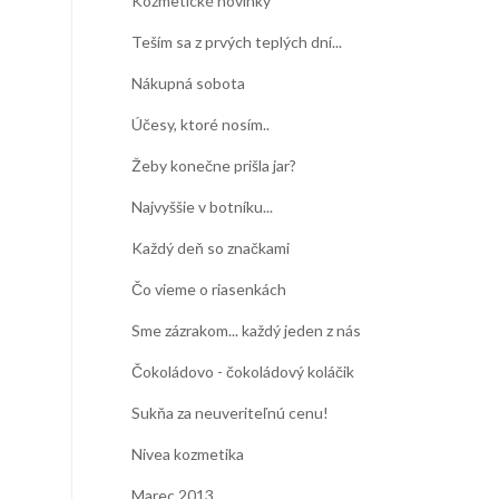
Kozmetické novinky
Teším sa z prvých teplých dní...
Nákupná sobota
Účesy, ktoré nosím..
Žeby konečne prišla jar?
Najvyššie v botníku...
Každý deň so značkami
Čo vieme o riasenkách
Sme zázrakom... každý jeden z nás
Čokoládovo - čokoládový koláčik
Sukňa za neuveriteľnú cenu!
Nivea kozmetika
Marec 2013