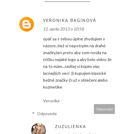
VERONIKA BAGINOVÁ
12. apríla 2013 o 10:58
opäť sa s tebou úplne zhodujem v
názore..tiež si nepotrpím na drahé
značky,len preto aby som nosila na
tričku nejaké logo a aby bolo vidno že
na to mám...radšej si kúpim viac
lacnejších vecí :)) kupujem klasické
bežné značky či už v oblečení alebo
kozmetike
Veronika
Odpovedať
Odpovede
ZUZULIENKA