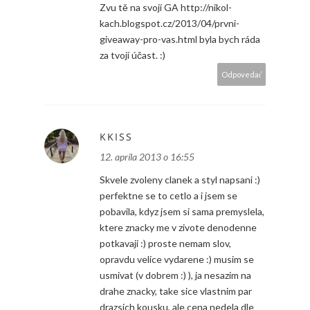
Zvu tě na svojí GA http://nikol-
kach.blogspot.cz/2013/04/prvni-
giveaway-pro-vas.html byla bych ráda
za tvojí účast. :)
Odpovedať
KKISS
12. apríla 2013 o 16:55
Skvele zvoleny clanek a styl napsani :)
perfektne se to cetlo a i jsem se
pobavila, kdyz jsem si sama premyslela,
ktere znacky me v zivote denodenne
potkavaji :) proste nemam slov,
opravdu velice vydarene :) musim se
usmivat (v dobrem :) ), ja nesazim na
drahe znacky, take sice vlastnim par
drazsich kousku, ale cena nedela dle