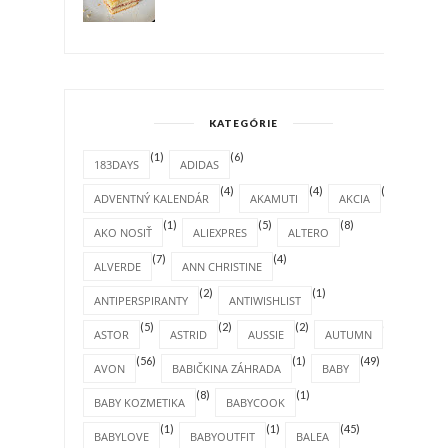
KATEGÓRIE
(1)
(6)
183DAYS
ADIDAS
(4)
(4)
(1)
ADVENTNÝ KALENDÁR
AKAMUTI
AKCIA
(1)
(5)
(8)
AKO NOSIŤ
ALIEXPRES
ALTERO
(7)
(4)
ALVERDE
ANN CHRISTINE
(2)
(1)
ANTIPERSPIRANTY
ANTIWISHLIST
(5)
(2)
(2)
(4)
ASTOR
ASTRID
AUSSIE
AUTUMN
(56)
(1)
(49)
AVON
BABIČKINA ZÁHRADA
BABY
(8)
(1)
BABY KOZMETIKA
BABYCOOK
(1)
(1)
(45)
BABYLOVE
BABYOUTFIT
BALEA