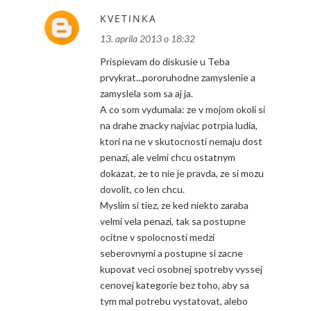
KVETINKA
13. apríla 2013 o 18:32
Prispievam do diskusie u Teba
prvykrat...pororuhodne zamyslenie a
zamyslela som sa aj ja.
A co som vydumala: ze v mojom okoli si
na drahe znacky najviac potrpia ludia,
ktori na ne v skutocnosti nemaju dost
penazi, ale velmi chcu ostatnym
dokazat, ze to nie je pravda, ze si mozu
dovolit, co len chcu.
Myslim si tiez, ze ked niekto zaraba
velmi vela penazi, tak sa postupne
ocitne v spolocnosti medzi
seberovnymi a postupne si zacne
kupovat veci osobnej spotreby vyssej
cenovej kategorie bez toho, aby sa
tym mal potrebu vystatovat, alebo