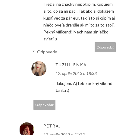
Tiež si na značky nepotrpím, kupujem
si to, čo sa mi páči. Tak ako si dokážem
kúpiť vec za pár eur, tak isto si kúpim aj
niečo oveľa drahšie ak mi to za to stojí.
Pekný vííííkend! Nech nám slniečko
svieti ;)
Odpovedať
Odpovede
ZUZULIENKA
12. apríla 2013 o 18:33
dakujem. Aj tebe pekný víkend
Janka :)
Odpovedať
PETRA.
12. apríla 2013 o 21:22