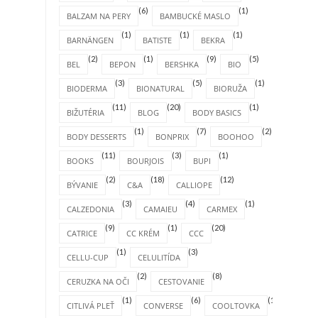
(6)
(1)
BALZAM NA PERY
BAMBUCKÉ MASLO
(1)
(1)
(1)
BARNÄNGEN
BATISTE
BEKRA
(2)
(1)
(9)
(5)
BEL
BEPON
BERSHKA
BIO
(3)
(5)
(1)
BIODERMA
BIONATURAL
BIORUŽA
(11)
(20)
(1)
BIŽUTÉRIA
BLOG
BODY BASICS
(1)
(7)
(2)
BODY DESSERTS
BONPRIX
BOOHOO
(11)
(3)
(1)
BOOKS
BOURJOIS
BUPI
(2)
(18)
(12)
BÝVANIE
C&A
CALLIOPE
(3)
(4)
(1)
CALZEDONIA
CAMAIEU
CARMEX
(9)
(1)
(20)
CATRICE
CC KRÉM
CCC
(1)
(3)
CELLU-CUP
CELULITÍDA
(2)
(8)
CERUZKA NA OČI
CESTOVANIE
(1)
(6)
(1)
CITLIVÁ PLEŤ
CONVERSE
COOLTOVKA