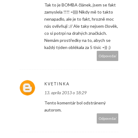
Tak to je BOMBA článek, jsem se fakt
zamyslela !!!! =)))) Nikdy mě to takto
nenapadlo, ale je to fakt, hrozně moc
nás ovlivňují :// Ale taky nejsem člověk,
co si potrpí na drahých značkách.
Nemám prostředky na to, abych se
každý týden oblékala za 5 tisíc =)) ;)
Odpovedať
KVETINKA
13. apríla 2013 o 18:29
Tento komentár bol odstránený
autorom.
Odpovedať