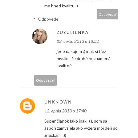
me hned kvalitu :)
Odpovedať
Odpovede
ZUZULIENKA
12. apríla 2013 o 18:32
jeee dakujem :) inak si tiež
myslím, že drahé neznamená
kvalitné
Odpovedať
UNKNOWN
12. apríla 2013 o 17:40
Super článok (ako inak :) ), som sa
aspoň zamyslela ako vyzerá môj deň so
značkami :))