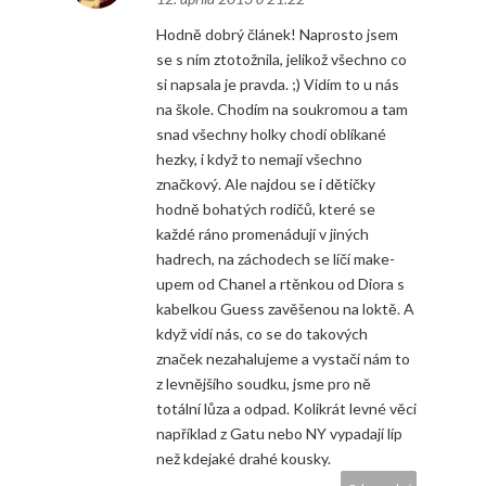
Hodně dobrý článek! Naprosto jsem
se s ním ztotožnila, jelikož všechno co
si napsala je pravda. ;) Vidím to u nás
na škole. Chodím na soukromou a tam
snad všechny holky chodí oblíkané
hezky, i když to nemají všechno
značkový. Ale najdou se i dětičky
hodně bohatých rodičů, které se
každé ráno promenádují v jiných
hadrech, na záchodech se líčí make-
upem od Chanel a rtěnkou od Diora s
kabelkou Guess zavěšenou na loktě. A
když vidí nás, co se do takových
značek nezahalujeme a vystačí nám to
z levnějšího soudku, jsme pro ně
totální lůza a odpad. Kolikrát levné věci
například z Gatu nebo NY vypadají líp
než kdejaké drahé kousky.