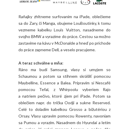
Raňajky zhltneme surfovaním na iPade, oblečieme
sa do Zary, či Manga, obujeme LouBoutinky, k tomu
vezmeme kabelku Louis Vuitton, nasadneme do
svojho BMW a vyrazíme do práce. Cestou sa možno
zastavíme na kávu v McDonalde a hneď po príchode
do práce zapneme Dell, a veselo pracujeme.
A teraz schválne u mňa:
Ráno ma budí Samsung, vlasy si umyjem so
Schaumou a potom sa stihnem skrášliť pomocou
Maybelline, Essence a Balea. Pripravím si Nescafé
pomocou Tefal, z Whirpoolu vyberiem Rajo
a natriem pečivo, ktoré zjem pri iPade. Potom sa
oblečiem napr. do trička Oodji a sukne Reserved.
Celé to doladím kabelkou Grosso a bižutériou z
Orsay. Vlasy upravím pomocou Rowenty, navoniam
sa Pumou a vyrazím. Nasadnem do Hyundai a letím