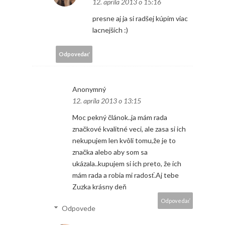
12. apríla 2013 o 15:16
presne aj ja si radšej kúpim viac
lacnejších :)
Odpovedať
Anonymný
12. apríla 2013 o 13:15
Moc pekný článok..ja mám rada
značkové kvalitné veci, ale zasa si ich
nekupujem len kvôli tomu,že je to
značka alebo aby som sa
ukázala..kupujem si ich preto, že ich
mám rada a robia mi radosť.Aj tebe
Zuzka krásny deň
Odpovedať
Odpovede