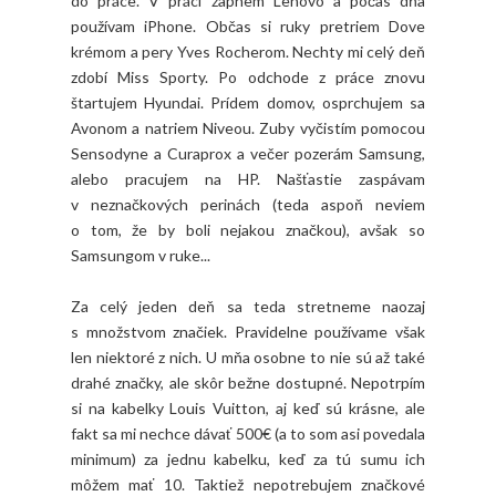
do práce. V práci zapnem Lenovo a počas dňa
používam iPhone. Občas si ruky pretriem Dove
krémom a pery Yves Rocherom. Nechty mi celý deň
zdobí Miss Sporty. Po odchode z práce znovu
štartujem Hyundai. Prídem domov, osprchujem sa
Avonom a natriem Niveou. Zuby vyčistím pomocou
Sensodyne a Curaprox a večer pozerám Samsung,
alebo pracujem na HP. Našťastie zaspávam
v neznačkových perinách (teda aspoň neviem
o tom, že by boli nejakou značkou), avšak so
Samsungom v ruke...
Za celý jeden deň sa teda stretneme naozaj
s množstvom značiek. Pravidelne používame však
len niektoré z nich. U mňa osobne to nie sú až také
drahé značky, ale skôr bežne dostupné. Nepotrpím
si na kabelky Louis Vuitton, aj keď sú krásne, ale
fakt sa mi nechce dávať 500€ (a to som asi povedala
minimum) za jednu kabelku, keď za tú sumu ich
môžem mať 10. Taktiež nepotrebujem značkové