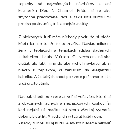
topánky od najznámejších návrhárov a ani
kozmetiku Dior, či Channel. Prídu mi to ako
zbytočne predražené veci, a takú istú službu mi
predsa poskytnú aj iné lacnejšie značky.
Z niektorých ľudí mám niekedy pocit, že si niečo
kúpia len preto, že je to značka. Najviac milujem
ženy v teplákoch a teniskách adidas zladených
s kabelkou Louis Vuitton :D Nechcem nikoho
urážať, ale fakt mi príde ako vrchol nevkusu, ak si
niekto k teplákom, či teniskám dá elegantnú
kabelku. A že takých chodí po svete požehnane, ste
si už určite všimli.
Naopak chodí po svete aj veľmi veľa žien, ktoré aj
z obyčajných lacných a neznačkových kúskov (aj
keď nejakú tú značku má skoro všetko) vytvoria
dokonalý outfit. A vedia ich vytvárať každý deň.
Značky tu boli, sú aj budú. A my ich budeme milovať