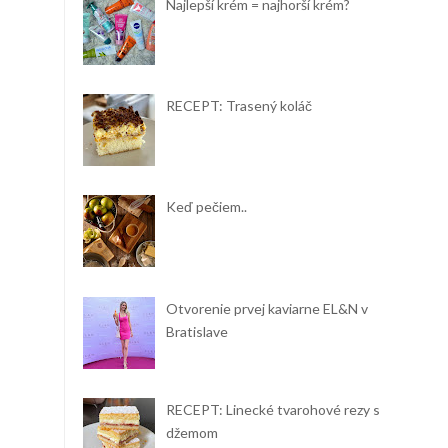
Najlepší krém = najhorší krém?
RECEPT: Trasený koláč
Keď pečiem..
Otvorenie prvej kaviarne EL&N v
Bratislave
RECEPT: Linecké tvarohové rezy s
džemom