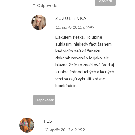
Odpovedať
Odpovede
ZUZULIENKA
13. apríla 2013 o 9:49
Dakujem Petka. To uplne
suhlasim, niekedy fakt žasnem,
ked vidim nejakú žensku
dokombinovanú všelijako, ale
hlavne že je to značkové. Ved aj
z uplne jednoduchých a lacných
veci sa dajú vykuzliť krásne
kombinácie.
Odpovedať
TESH
12. apríla 2013 o 21:59