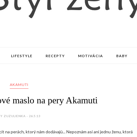
LIFESTYLE
RECEPTY
MOTIVÁCIA
BABY
AKAMUTI
ové maslo na pery Akamuti
Y ZUZULIENKA - 26.5.13
cit na perách, ktorý nám dodávajú... Nepoznám asi ani jednu ženu, ktorá