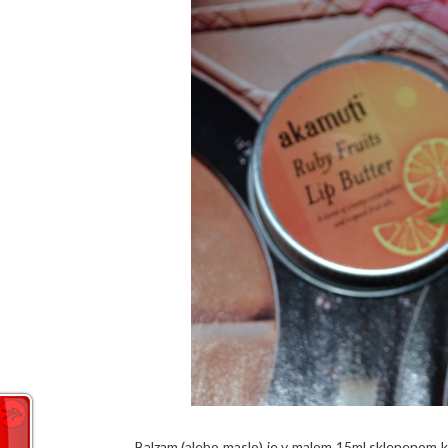
Balzam (alebo maslo) je v malom 15ml sklenenom ke