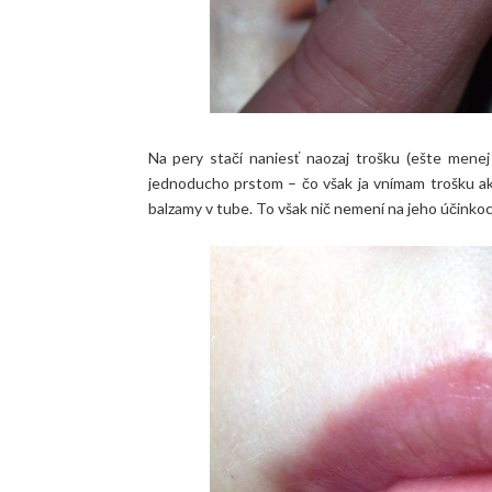
Na pery stačí naniesť naozaj trošku (ešte mene
jednoducho prstom – čo však ja vnímam trošku ak
balzamy v tube. To však nič nemení na jeho účinko