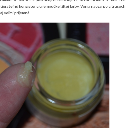
tierateľnú konzistenciu jemnučkej žltej farby. Vonia naozaj po citrusoch
aj veľmi príjemná.