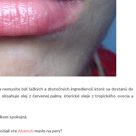
 sa nemusíte báť ťažkých a zbytočných ingrediencií, ktoré sa dostanú do
, obsahuje olej z červenej palmy, éterické oleje z tropického ovocia a
lkom spokojná.
kúšali ste
Akamuti
maslo na pery?