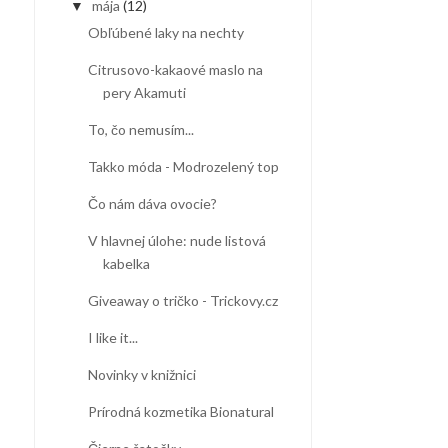
mája
(12)
▼
Obľúbené laky na nechty
Citrusovo-kakaové maslo na
pery Akamuti
To, čo nemusím...
Takko móda - Modrozelený top
Čo nám dáva ovocie?
V hlavnej úlohe: nude listová
kabelka
Giveaway o tričko - Trickovy.cz
I like it...
Novinky v knižnici
Prírodná kozmetika Bionatural