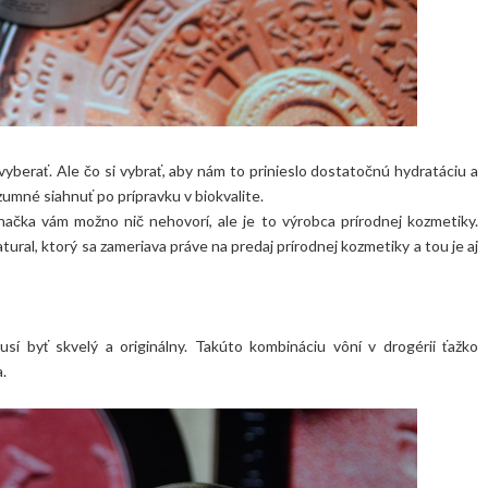
vyberať. Ale čo si vybrať, aby nám to prinieslo dostatočnú hydratáciu a
zumné siahnuť po prípravku v biokvalite.
značka vám možno nič nehovorí, ale je to výrobca prírodnej kozmetiky.
ral, ktorý sa zameriava práve na predaj prírodnej kozmetiky a tou je aj
sí byť skvelý a originálny. Takúto kombináciu vôní v drogérii ťažko
.