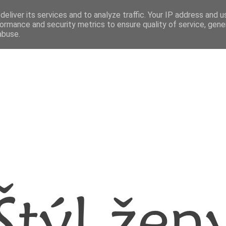
eliver its services and to analyze traffic. Your IP address and 
ormance and security metrics to ensure quality of service, gen
abuse.