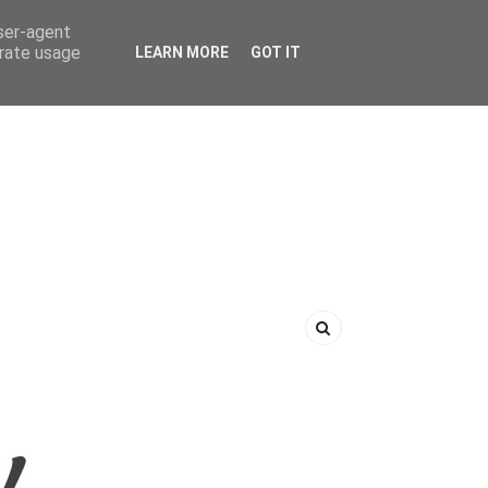
user-agent
erate usage
LEARN MORE
GOT IT