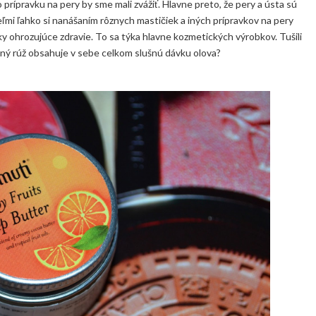
 prípravku na pery by sme mali zvážiť. Hlavne preto, že pery a ústa sú
eľmi ľahko si nanášaním rôznych mastičiek a iných prípravkov na pery
ky ohrozujúce zdravie. To sa týka hlavne kozmetických výrobkov. Tušili
ajný rúž obsahuje v sebe celkom slušnú dávku olova?