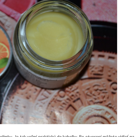
límku. Je tak veľmi praktický do kabelky. Po otvorení môžete vidieť na