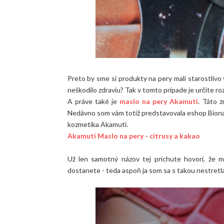
Preto by sme si produkty na pery mali starostlivo 
neškodilo zdraviu? Tak v tomto prípade je určite ro
A práve také je
maslo na pery Akamuti
. Táto 
Nedávno som vám totiž predstavovala eshop Bionatu
kozmetika Akamuti.
Akamuti Maslo na pery - citrusy a kakao
Už len samotný názov tej príchute hovorí, že mu
dostanete - teda aspoň ja som sa s takou nestretla