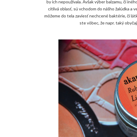
by ich nepoužívala. Avšak výber balzamu, či iného
citlivá oblasť, sú vchodom do nášho žalúdka a v
môžeme do tela zaviesť nechcené baktérie, či lát
ste vôbec, že napr. taký obyč