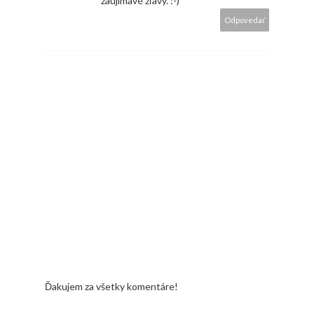
zaujímavé zľavy. :-)
Odpovedať
Ďakujem za všetky komentáre!