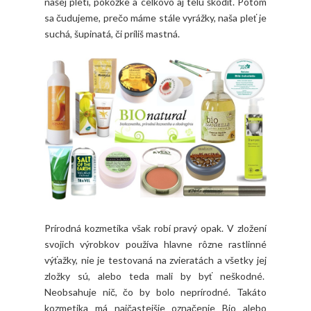
našej pleti, pokožke a celkovo aj telu škodiť. Potom
sa čudujeme, prečo máme stále vyrážky, naša pleť je
suchá, šupinatá, či príliš mastná.
Prírodná kozmetika však robí pravý opak. V zložení
svojich výrobkov používa hlavne rôzne rastlinné
výťažky, nie je testovaná na zvieratách a všetky jej
zložky sú, alebo teda mali by byť neškodné.
Neobsahuje nič, čo by bolo neprírodné. Takáto
kozmetika má najčastejšie označenie Bio alebo