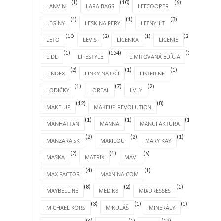
(1)
(10)
(6)
LANVIN
LARA BAGS
LEECOOPER
(1)
(1)
(3)
LEGÍNY
LESK NA PERY
LETNYHIT
(10)
(2)
(1)
(25)
LETO
LEVIS
LÍCENKA
LÍČENIE
(1)
(154)
(1)
LIDL
LIFESTYLE
LIMITOVANÁ EDÍCIA
(2)
(1)
(1)
LINDEX
LINKY NA OČI
LISTERINE
(1)
(7)
(2)
LODIČKY
LOREAL
LVLY
(12)
(8)
MAKE-UP
MAKEUP REVOLUTION
(1)
(1)
(1)
MANHATTAN
MANNA
MANUFAKTURA
(2)
(2)
(1)
MANZARA.SK
MARILOU
MARY KAY
(2)
(1)
(6)
MASKA
MATRIX
MAVI
(4)
(1)
MAX FACTOR
MAXNINA.COM
(8)
(2)
(1)
MAYBELLINE
MEDIK8
MIADRESSES
(3)
(1)
(1)
MICHAEL KORS
MIKULÁŠ
MINERÁLY
(4)
(1)
(12)