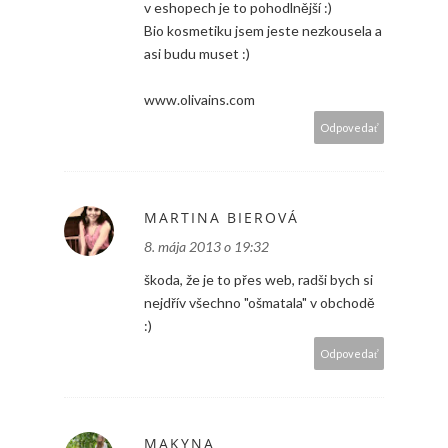
v eshopech je to pohodlnější :)
Bio kosmetiku jsem jeste nezkousela a
asi budu muset :)
www.olivains.com
Odpovedať
MARTINA BIEROVÁ
8. mája 2013 o 19:32
škoda, že je to přes web, radši bych si
nejdřív všechno "ošmatala" v obchodě
:)
Odpovedať
MAKYNA