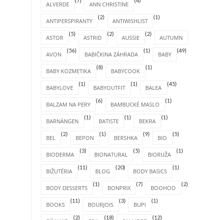
(7)
(4)
ALVERDE
ANN CHRISTINE
(2)
(1)
ANTIPERSPIRANTY
ANTIWISHLIST
(5)
(2)
(2)
(4)
ASTOR
ASTRID
AUSSIE
AUTUMN
(56)
(1)
(49)
AVON
BABIČKINA ZÁHRADA
BABY
(8)
(1)
BABY KOZMETIKA
BABYCOOK
(1)
(1)
(45)
BABYLOVE
BABYOUTFIT
BALEA
(6)
(1)
BALZAM NA PERY
BAMBUCKÉ MASLO
(1)
(1)
(1)
BARNÄNGEN
BATISTE
BEKRA
(2)
(1)
(9)
(5)
BEL
BEPON
BERSHKA
BIO
(3)
(5)
(1)
BIODERMA
BIONATURAL
BIORUŽA
(11)
(20)
(1)
BIŽUTÉRIA
BLOG
BODY BASICS
(1)
(7)
(2)
BODY DESSERTS
BONPRIX
BOOHOO
(11)
(3)
(1)
BOOKS
BOURJOIS
BUPI
(2)
(18)
(12)