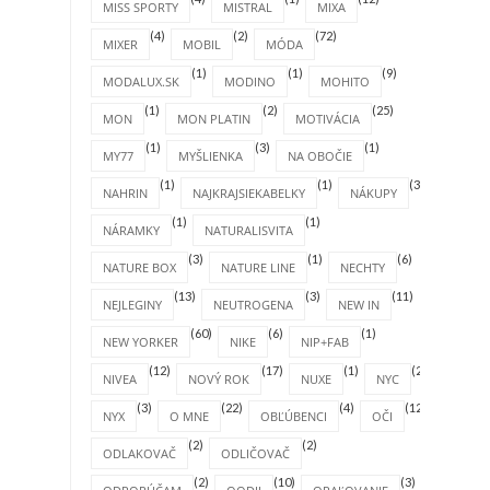
MISS SPORTY
MISTRAL
MIXA
(4)
(2)
(72)
MIXER
MOBIL
MÓDA
(1)
(1)
(9)
MODALUX.SK
MODINO
MOHITO
(1)
(2)
(25)
MON
MON PLATIN
MOTIVÁCIA
(1)
(3)
(1)
MY77
MYŠLIENKA
NA OBOČIE
(1)
(1)
(31)
NAHRIN
NAJKRAJSIEKABELKY
NÁKUPY
(1)
(1)
NÁRAMKY
NATURALISVITA
(3)
(1)
(6)
NATURE BOX
NATURE LINE
NECHTY
(13)
(3)
(11)
NEJLEGINY
NEUTROGENA
NEW IN
(60)
(6)
(1)
NEW YORKER
NIKE
NIP+FAB
(12)
(17)
(1)
(2)
NIVEA
NOVÝ ROK
NUXE
NYC
(3)
(22)
(4)
(12)
NYX
O MNE
OBĽÚBENCI
OČI
(2)
(2)
ODLAKOVAČ
ODLIČOVAČ
(2)
(10)
(3)