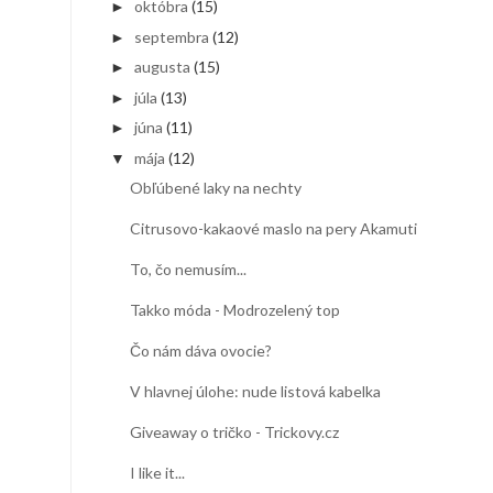
októbra
(15)
►
septembra
(12)
►
augusta
(15)
►
júla
(13)
►
júna
(11)
►
mája
(12)
▼
Obľúbené laky na nechty
Citrusovo-kakaové maslo na pery Akamuti
To, čo nemusím...
Takko móda - Modrozelený top
Čo nám dáva ovocie?
V hlavnej úlohe: nude listová kabelka
Giveaway o tričko - Trickovy.cz
I like it...