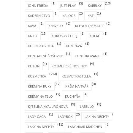
(1)
(2)
(10)
JOHN FRIEDA
JUST PLAY
KABELKY
(1)
(2)
(1)
KADERNÍCTVO
KALOOS
KAT
(1)
(5)
(5)
KÁVA
KENVELO
KLENOTYHEMATIT
(13)
(1)
(1)
KNIHY
KOKOSOVÝ OLEJ
KOLÁČ
(1)
(1)
KOLÍNSKA VODA
KOMPAVA
(1)
(1)
KONTAKTNÉ ŠOŠOVKY
KONTÚROVANIE
(1)
(9)
KOTON
KOZMETICKÉ NOVINKY
(213)
(1)
KOZMETIKA
KOZMETIKASTELLA
(12)
(3)
KRÉM NA RUKY
KRÉM NA TVÁR
(2)
(4)
KRÉMY NA TELO
KUCHYŇA
(3)
(3)
KYSELINA HYALURÓNOVÁ
LABELLO
(1)
(2)
(1)
LADY GAGA
LADYBOX
LAK NA NECHTY
(11)
(2)
LAKY NA NECHTY
LANGHAAR MADCHEN