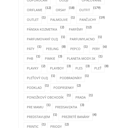
ODPORÚČAM
OODJI
OPAĽOVANIE
(12)
(18)
(179)
ORIFLAME
ORSAY
OUTFIT
(1)
(1)
(19)
OUTLET
PALMOLIVE
PANČUCHY
(2)
(12)
PÁNSKA KOZMETIKA
PARFÉMY
(1)
(1)
PARFUMOVANÝ OLEJ
PARFUMYLACNO
(1)
(8)
(1)
(6)
PÄTY
PEELING
PEPCO
PERY
(1)
(3)
(1)
PHB
PIMKIE
PLANETA-MODY.SK
(2)
(3)
(3)
(8)
PLAVKY
PLAYBOY
PLES
PLEŤ
(1)
(1)
PLEŤOVÝ OLEJ
PODBRADNÍKY
(1)
(2)
PODKLAD
PODPRSENKY
(1)
(1)
PONOŽKOVÝ OBCHODÍK
PRADA
(1)
(3)
PRE MAMU
PREDSAVZATIA
(1)
(4)
PREDSTAVUJEM
PREZRETÉ BANÁNY
(1)
(2)
PRINTIC
PRIODY