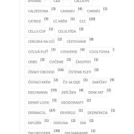
BÝVANIE
C&A
CALLIOPE
(3)
(4)
(1)
CALZEDONIA
CAMAIEU
CARMEX
(9)
(1)
(20)
CATRICE
CC KRÉM
CCC
(1)
(3)
CELLU-CUP
CELULITÍDA
(2)
(8)
CERUZKA NA OČI
CESTOVANIE
(1)
(6)
(1)
CITLIVÁ PLEŤ
CONVERSE
COOLTOVKA
(3)
(5)
(1)
CRIBS
CVIČENIE
ČASOPISY
(16)
(2)
ČÍNSKY OBCHOD
ČISTENIE PLETI
(2)
(1)
(9)
ČISTIACI KRÉM
ČO SA DEJE
DARČEKY
(55)
(4)
(2)
DEICHMANN
DEŇ ŽIEN
DENK MIT
(5)
(1)
DENNÝ LOOK
DEODORANTY
(67)
(1)
(1)
DERMACOL
DEVERGO
DEZINFEKCIA
(1)
(2)
(2)
DIFUZÉR
DISKUSIA
DIXI
(30)
(1)
DM DROGERIE
DNI MARIANNE