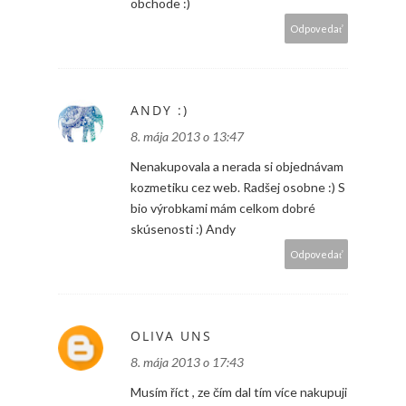
obchode :)
Odpovedať
ANDY :)
8. mája 2013 o 13:47
Nenakupovala a nerada si objednávam
kozmetiku cez web. Radšej osobne :) S
bio výrobkami mám celkom dobré
skúsenosti :) Andy
Odpovedať
OLIVA UNS
8. mája 2013 o 17:43
Musím říct , ze čím dal tím více nakupuji