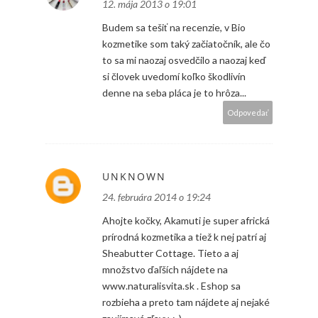
12. mája 2013 o 19:01
Budem sa tešiť na recenzie, v Bio
kozmetike som taký začiatočník, ale čo
to sa mi naozaj osvedčilo a naozaj keď
si človek uvedomí koľko škodlivín
denne na seba pláca je to hrôza...
Odpovedať
UNKNOWN
24. februára 2014 o 19:24
Ahojte kočky, Akamuti je super africká
prírodná kozmetika a tiež k nej patrí aj
Sheabutter Cottage. Tieto a aj
množstvo ďaľších nájdete na
www.naturalisvita.sk . Eshop sa
rozbieha a preto tam nájdete aj nejaké