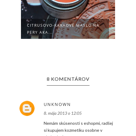
CITRUSOVO-KAKAOVÉ MASLO NA
FARE
PERY AKA...
8 KOMENTÁROV
UNKNOWN
8. mája 2013 o 12:05
Nemám skúsenosti s eshopmi, radšej
si kupujem kozmetiku osobne v