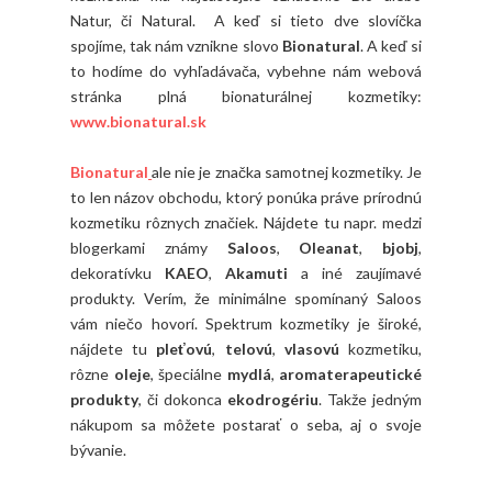
Natur, či Natural. A keď si tieto dve slovíčka
spojíme, tak nám vznikne slovo
Bionatural
. A keď si
to hodíme do vyhľadávača, vybehne nám webová
stránka plná bionaturálnej kozmetiky:
www.bionatural.sk
Bionatural
ale nie je značka samotnej kozmetiky. Je
to len názov obchodu, ktorý ponúka práve prírodnú
kozmetiku rôznych značiek. Nájdete tu napr. medzi
blogerkami známy
Saloos
,
Oleanat
,
bjobj
,
dekoratívku
KAEO
,
Akamuti
a iné zaujímavé
produkty. Verím, že minimálne spomínaný Saloos
vám niečo hovorí. Spektrum kozmetiky je široké,
nájdete tu
pleťovú
,
telovú
,
vlasovú
kozmetiku,
rôzne
oleje
, špeciálne
mydlá
,
aromaterapeutické
produkty
, či dokonca
ekodrogériu
. Takže jedným
nákupom sa môžete postarať o seba, aj o svoje
bývanie.