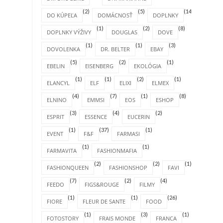
(2)
(5)
(14)
DO KÚPEĽA
DOMÁCNOSŤ
DOPLNKY
(1)
(2)
(8)
DOPLNKY VÝŽIVY
DOUGLAS
DOVE
(1)
(1)
(3)
DOVOLENKA
DR. BELTER
EBAY
(5)
(2)
(1)
EBELIN
EISENBERG
EKOLÓGIA
(1)
(1)
(2)
(1)
ELANCYL
ELF
ELIXI
ELMEX
(4)
(7)
(1)
(8)
ELNINO
EMMSI
EOS
ESHOP
(3)
(4)
(2)
ESPRIT
ESSENCE
EUCERIN
(1)
(37)
(1)
EVENT
F&F
FARMASI
(1)
(1)
FARMAVITA
FASHIONMAFIA
(2)
(2)
(1)
FASHIONQUEEN
FASHIONSHOP
FAVI
(7)
(2)
(4)
FEEDO
FIGS&ROUGE
FILMY
(1)
(1)
(26)
FIORE
FLEUR DE SANTE
FOOD
(1)
(3)
(1)
FOTOSTORY
FRAIS MONDE
FRANCA