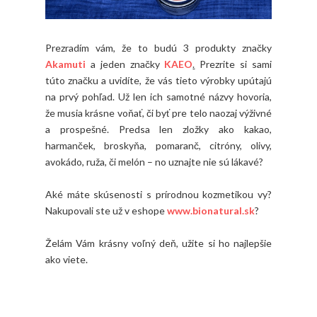
Prezradím vám, že to budú 3 produkty značky
Akamuti
a jeden značky
KAEO
.
Prezrite si sami
túto značku a uvidíte, že vás tieto výrobky upútajú
na prvý pohľad. Už len ich samotné názvy hovoria,
že musia krásne voňať, či byť pre telo naozaj výživné
a prospešné. Predsa len zložky ako kakao,
harmanček, broskyňa, pomaranč, citróny, olivy,
avokádo, ruža, či melón – no uznajte nie sú lákavé?
Aké máte skúsenosti s prírodnou kozmetikou vy?
Nakupovali ste už v eshope
www.bionatural.sk
?
Želám Vám krásny voľný deň, užite si ho najlepšie
ako viete.