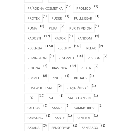
(17)
(1)
PRÍRODNÁ KOZMETIKA
PROMOD
(1)
(1)
(1)
PROTEX
PÚDER
PULL&BEAR
(3)
(2)
(1)
PUMA
PUPA
PURITY VISION
(17)
(1)
(5)
RADOSTI
RADOX
RANDOM
(173)
(143)
(2)
RECENZIA
RECEPTY
RELAX
(1)
(20)
(2)
REMINGTON
RESERVED
REVLON
(5)
(22)
(2)
REXONA
RIASENKA
RIEKER
(8)
(1)
(1)
RIMMEL
RINGIT
RITUALS
(2)
(1)
ROSEWHOLESALE
ROZJASŇOVAČ
(15)
(1)
(1)
RÚŽE
S-HE
SALLY HANSEN
(2)
(3)
(1)
SALOOS
SAM73
SAMMYDRESS
(1)
(1)
(1)
SAMSUNG
SANTE
SANYTOL
(3)
(1)
(1)
SAXANA
SENSODYNE
SENZABOX