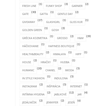
(1)
(3)
(2)
FRESH LINE
FUNKY SHOP
GARNIER
(30)
(1)
(2)
GATE
GATTA
GENTLE DAY
(27)
(1)
(1)
GIVEAWAY
GLASHGIRL
GLISS KUR
(1)
(3)
GOLDEN GREEN
GOSH
(1)
(2)
(39)
GRÉCKA KOZMETIKA
GROSSO
H&M
(1)
(1)
HÁČKOVANIE
HAPINESS BOUTIQUE
(2)
(1)
(1)
HEALTH&BEAUTY
HIMALAYA
HIPP
(2)
(1)
(1)
HOUSE
HRAČKY
HUDBA
(20)
(2)
(5)
HUMANIC
CHANEL
IMODA
(1)
(5)
IN STYLE FASHION
INDULONA
(2)
(5)
(1)
INSTAGRAM
INŠPIRÁCIA
INTERNET
(2)
(12)
(4)
INTÍMNA HYGIENA
JABLKOVÉ
JAR
(2)
(2)
(6)
JEDÁLNIČEK
JENNYFER
JESEŇ