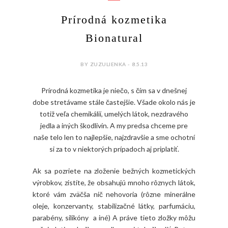
Prírodná kozmetika
Bionatural
BY ZUZULIENKA - 8.5.13
Prírodná kozmetika je niečo, s čím sa v dnešnej
dobe stretávame stále častejšie. Všade okolo nás je
totiž veľa chemikálií, umelých látok, nezdravého
jedla a iných škodlivín. A my predsa chceme pre
naše telo len to najlepšie, najzdravšie a sme ochotní
si za to v niektorých prípadoch aj priplatiť.
Ak sa pozriete na zloženie bežných kozmetických
výrobkov, zistíte, že obsahujú mnoho rôznych látok,
ktoré vám zväčša nič nehovoria (rôzne minerálne
oleje, konzervanty, stabilizačné látky, parfumáciu,
parabény, silikóny a iné) A práve tieto zložky môžu