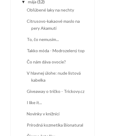
mája
(12)
▼
Obľúbené laky na nechty
Citrusovo-kakaové maslo na
pery Akamuti
To, čo nemusím...
Takko móda - Modrozelený top
Čo nám dáva ovocie?
V hlavnej úlohe: nude listová
kabelka
Giveaway o tričko - Trickovy.cz
I like it...
Novinky v knižnici
Prírodná kozmetika Bionatural