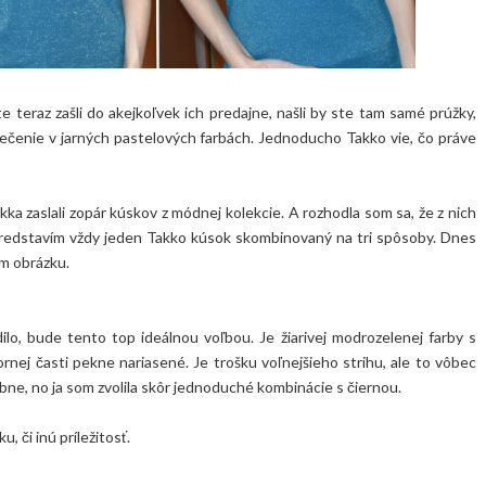
 teraz zašli do akejkoľvek ich predajne, našli by ste tam samé prúžky,
blečenie v jarných pastelových farbách. Jednoducho Takko vie, čo práve
ka zaslali zopár kúskov z módnej kolekcie. A rozhodla som sa, že z nich
 predstavím vždy jeden Takko kúsok skombinovaný na tri spôsoby. Dnes
m obrázku.
o, bude tento top ideálnou voľbou. Je žiarivej modrozelenej farby s
ornej časti pekne nariasené. Je trošku voľnejšieho strihu, ale to vôbec
ne, no ja som zvolila skôr jednoduché kombinácie s čiernou.
u, či inú príležitosť.