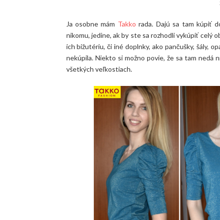
Ja osobne mám
Takko
rada. Dajú sa tam kúpiť d
nikomu, jedine, ak by ste sa rozhodli vykúpiť celý 
ich bižutériu, či iné doplnky, ako pančušky, šály, 
nekúpila. Niekto si možno povie, že sa tam nedá ni
všetkých veľkostiach.