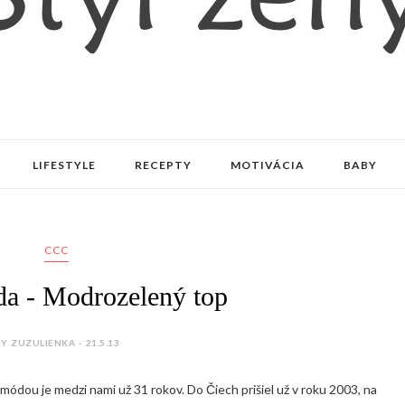
LIFESTYLE
RECEPTY
MOTIVÁCIA
BABY
CCC
a - Modrozelený top
Y ZUZULIENKA - 21.5.13
módou je medzi nami už 31 rokov. Do Čiech prišiel už v roku 2003, na