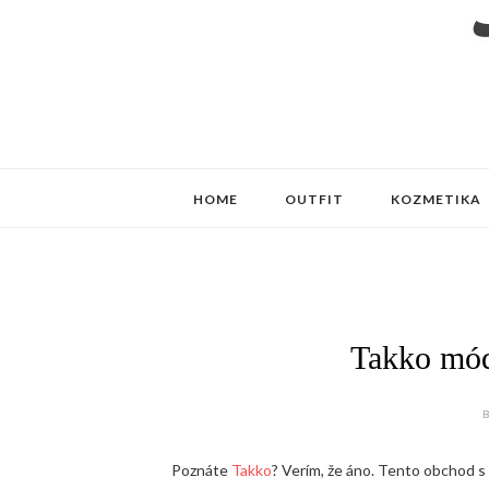
HOME
OUTFIT
KOZMETIKA
Takko mód
B
Poznáte
Takko
? Verím, že áno. Tento obchod s 