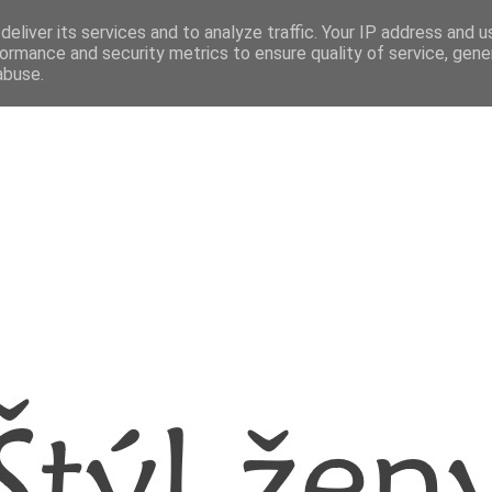
eliver its services and to analyze traffic. Your IP address and 
ormance and security metrics to ensure quality of service, gen
abuse.