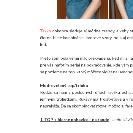
Takko
dokonca sleduje aj módne trendy, a keby ste
čierno-biele kombinácie, kvetové vzory, no a aj o
letí.
Preto som bola veľmi milo prekvapená, keď mi z Tak
pre vás nafotím seriál na pokračovanie, kde vám
sa pozrieme na top, ktorý môžete vidieť na úvodno
Modrozelený top/tričko
Keďže sa nám v posledných dňoch trošku ochladil
jemnými trblietkami. Rukávy má trojštvrťové a v h
neprekáža. Dá sa skombinovať rôzne, možno aj fareb
1. TOP + čierne nohavice - na rande
- alebo kávičk