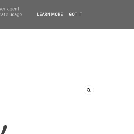
user-agent
erate usage
LEARN MORE
GOT IT