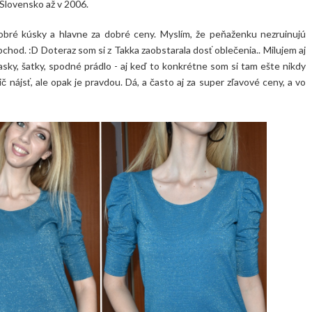
Slovensko až v 2006.
obré kúsky a hlavne za dobré ceny. Myslím, že peňaženku nezruinujú
obchod. :D Doteraz som si z Takka zaobstarala dosť oblečenia.. Milujem aj
opasky, šatky, spodné prádlo - aj keď to konkrétne som si tam ešte nikdy
č nájsť, ale opak je pravdou. Dá, a často aj za super zľavové ceny, a vo