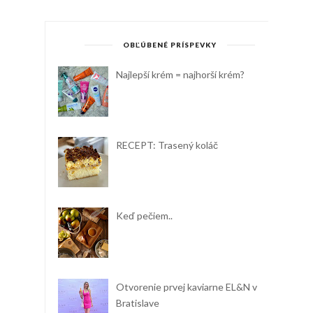
OBĽÚBENÉ PRÍSPEVKY
Najlepší krém = najhorší krém?
RECEPT: Trasený koláč
Keď pečiem..
Otvorenie prvej kaviarne EL&N v
Bratislave