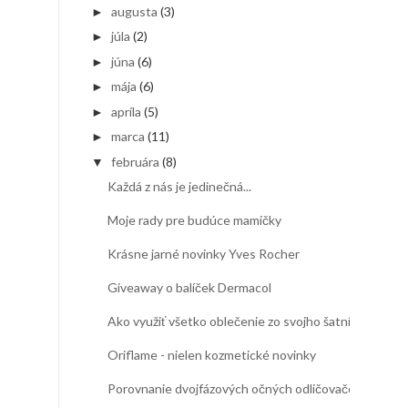
augusta
(3)
►
júla
(2)
►
júna
(6)
►
mája
(6)
►
apríla
(5)
►
marca
(11)
►
februára
(8)
▼
Každá z nás je jedinečná...
Moje rady pre budúce mamičky
Krásne jarné novinky Yves Rocher
Giveaway o balíček Dermacol
Ako využiť všetko oblečenie zo svojho šatníka
Oriflame - nielen kozmetické novinky
Porovnanie dvojfázových očných odličovačov