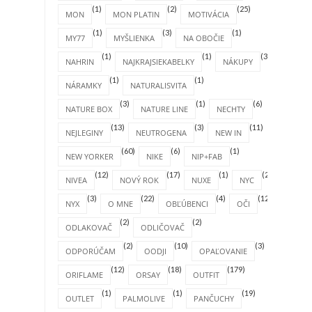
(1)
(2)
(25)
MON
MON PLATIN
MOTIVÁCIA
(1)
(3)
(1)
MY77
MYŠLIENKA
NA OBOČIE
(1)
(1)
(31)
NAHRIN
NAJKRAJSIEKABELKY
NÁKUPY
(1)
(1)
NÁRAMKY
NATURALISVITA
(3)
(1)
(6)
NATURE BOX
NATURE LINE
NECHTY
(13)
(3)
(11)
NEJLEGINY
NEUTROGENA
NEW IN
(60)
(6)
(1)
NEW YORKER
NIKE
NIP+FAB
(12)
(17)
(1)
(2)
NIVEA
NOVÝ ROK
NUXE
NYC
(3)
(22)
(4)
(12)
NYX
O MNE
OBĽÚBENCI
OČI
(2)
(2)
ODLAKOVAČ
ODLIČOVAČ
(2)
(10)
(3)
ODPORÚČAM
OODJI
OPAĽOVANIE
(12)
(18)
(179)
ORIFLAME
ORSAY
OUTFIT
(1)
(1)
(19)
OUTLET
PALMOLIVE
PANČUCHY