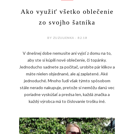
Ako využiť všetko oblečenie
zo svojho šatníka
BY ZUZULIENKA - 8.2.18
V dnešnej dobe nemusíte ani vyjsť z domu na to,
aby ste si kúpili nové oblečenie, či topánky.
Jednoducho sadnete za počítač, urobíte pár klikov a
máte nielen objednané, ale aj zaplatené. Aké
jednoduché. Mnoho ľudí však týmto spôsobom
stále nerado nakupuje, pretože si nemôžu danú vec
poriadne vyskúšať a predsa len, každá značka a
každý výrobca má to číslovanie trošku iné.