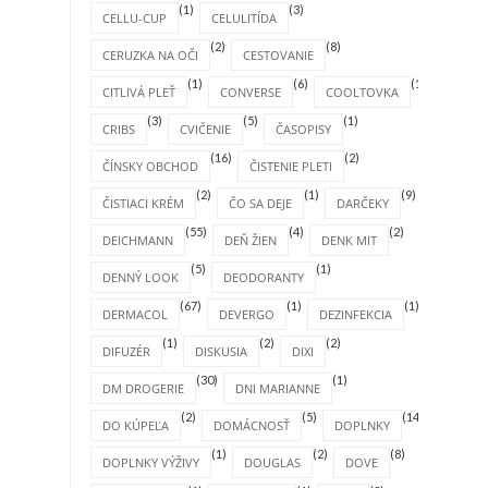
(1)
(3)
CELLU-CUP
CELULITÍDA
(2)
(8)
CERUZKA NA OČI
CESTOVANIE
(1)
(6)
(1)
CITLIVÁ PLEŤ
CONVERSE
COOLTOVKA
(3)
(5)
(1)
CRIBS
CVIČENIE
ČASOPISY
(16)
(2)
ČÍNSKY OBCHOD
ČISTENIE PLETI
(2)
(1)
(9)
ČISTIACI KRÉM
ČO SA DEJE
DARČEKY
(55)
(4)
(2)
DEICHMANN
DEŇ ŽIEN
DENK MIT
(5)
(1)
DENNÝ LOOK
DEODORANTY
(67)
(1)
(1)
DERMACOL
DEVERGO
DEZINFEKCIA
(1)
(2)
(2)
DIFUZÉR
DISKUSIA
DIXI
(30)
(1)
DM DROGERIE
DNI MARIANNE
(2)
(5)
(14)
DO KÚPEĽA
DOMÁCNOSŤ
DOPLNKY
(1)
(2)
(8)
DOPLNKY VÝŽIVY
DOUGLAS
DOVE