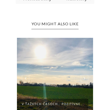
YOU MIGHT ALSO LIKE
NÝ
V ŤAŽKÝCH ČASOCH.. POZITÍVNE..
JANU