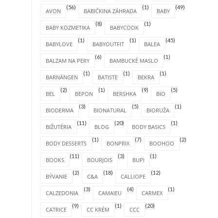
(56)
(1)
(49)
AVON
BABIČKINA ZÁHRADA
BABY
(8)
(1)
BABY KOZMETIKA
BABYCOOK
(1)
(1)
(45)
BABYLOVE
BABYOUTFIT
BALEA
(6)
(1)
BALZAM NA PERY
BAMBUCKÉ MASLO
(1)
(1)
(1)
BARNÄNGEN
BATISTE
BEKRA
(2)
(1)
(9)
(5)
BEL
BEPON
BERSHKA
BIO
(3)
(5)
(1)
BIODERMA
BIONATURAL
BIORUŽA
(11)
(20)
(1)
BIŽUTÉRIA
BLOG
BODY BASICS
(1)
(7)
(2)
BODY DESSERTS
BONPRIX
BOOHOO
(11)
(3)
(1)
BOOKS
BOURJOIS
BUPI
(2)
(18)
(12)
BÝVANIE
C&A
CALLIOPE
(3)
(4)
(1)
CALZEDONIA
CAMAIEU
CARMEX
(9)
(1)
(20)
CATRICE
CC KRÉM
CCC