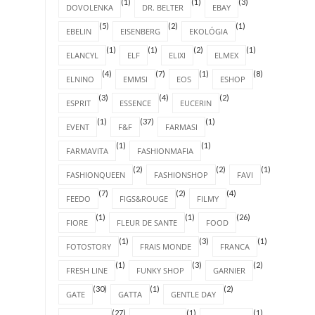
(1)
(1)
(3)
DOVOLENKA
DR. BELTER
EBAY
(5)
(2)
(1)
EBELIN
EISENBERG
EKOLÓGIA
(1)
(1)
(2)
(1)
ELANCYL
ELF
ELIXI
ELMEX
(4)
(7)
(1)
(8)
ELNINO
EMMSI
EOS
ESHOP
(3)
(4)
(2)
ESPRIT
ESSENCE
EUCERIN
(1)
(37)
(1)
EVENT
F&F
FARMASI
(1)
(1)
FARMAVITA
FASHIONMAFIA
(2)
(2)
(1)
FASHIONQUEEN
FASHIONSHOP
FAVI
(7)
(2)
(4)
FEEDO
FIGS&ROUGE
FILMY
(1)
(1)
(26)
FIORE
FLEUR DE SANTE
FOOD
(1)
(3)
(1)
FOTOSTORY
FRAIS MONDE
FRANCA
(1)
(3)
(2)
FRESH LINE
FUNKY SHOP
GARNIER
(30)
(1)
(2)
GATE
GATTA
GENTLE DAY
(27)
(1)
(1)