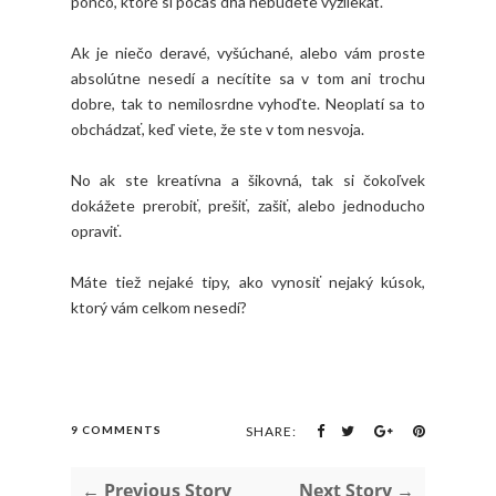
pončo, ktoré si počas dňa nebudete vyzliekať.
Ak je niečo deravé, vyšúchané, alebo vám proste
absolútne nesedí a necítite sa v tom ani trochu
dobre, tak to nemilosrdne vyhoďte. Neoplatí sa to
obchádzať, keď viete, že ste v tom nesvoja.
No ak ste kreatívna a šikovná, tak si čokoľvek
dokážete prerobiť, prešiť, zašiť, alebo jednoducho
opraviť.
Máte tiež nejaké tipy, ako vynosiť nejaký kúsok,
ktorý vám celkom nesedí?
9 COMMENTS
SHARE:
← Previous Story
Next Story →