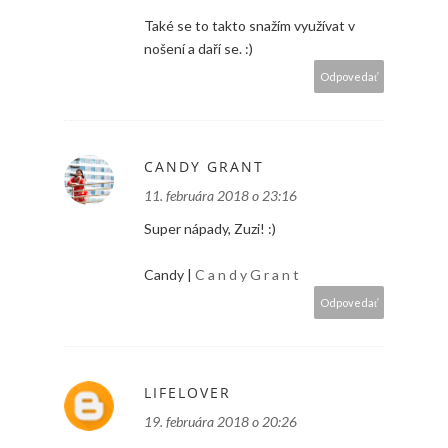
Také se to takto snažím využívat v
nošení a daří se. :)
Odpovedať
CANDY GRANT
11. februára 2018 o 23:16
Super nápady, Zuzi! :)
Candy |
C a n d y G r a n t
Odpovedať
LIFELOVER
19. februára 2018 o 20:26