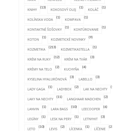
(13)
(1)
(1)
KNIHY
KOKOSOVÝ OLEJ
KOLÁČ
(1)
(1)
KOLÍNSKA VODA
KOMPAVA
(1)
(1)
KONTAKTNÉ ŠOŠOVKY
KONTÚROVANIE
(1)
(9)
KOTON
KOZMETICKÉ NOVINKY
(213)
(1)
KOZMETIKA
KOZMETIKASTELLA
(12)
(3)
KRÉM NA RUKY
KRÉM NA TVÁR
(2)
(4)
KRÉMY NA TELO
KUCHYŇA
(3)
(3)
KYSELINA HYALURÓNOVÁ
LABELLO
(1)
(2)
(1)
LADY GAGA
LADYBOX
LAK NA NECHTY
(11)
(2)
LAKY NA NECHTY
LANGHAAR MADCHEN
(1)
(10)
(6)
LANVIN
LARA BAGS
LEECOOPER
(1)
(1)
(3)
LEGÍNY
LESK NA PERY
LETNYHIT
(10)
(2)
(1)
(25)
LETO
LEVIS
LÍCENKA
LÍČENIE