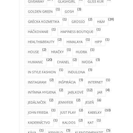
GIVEAWAY
GLASHGIRL
GLISS KUR
(1)
(3)
GOLDEN GREEN
GOSH
(1)
(2)
(39)
GRÉCKA KOZMETIKA
GROSSO
H&M
(1)
(1)
HÁČKOVANIE
HAPINESS BOUTIQUE
(2)
(1)
(1)
HEALTH&BEAUTY
HIMALAYA
HIPP
(2)
(1)
(1)
HOUSE
HRAČKY
HUDBA
(20)
(2)
(5)
HUMANIC
CHANEL
IMODA
(1)
(5)
IN STYLE FASHION
INDULONA
(2)
(5)
(1)
INSTAGRAM
INŠPIRÁCIA
INTERNET
(2)
(12)
(4)
INTÍMNA HYGIENA
JABLKOVÉ
JAR
(2)
(2)
(6)
JEDÁLNIČEK
JENNYFER
JESEŇ
(1)
(2)
(10)
JOHN FRIEDA
JUST PLAY
KABELKY
(1)
(2)
(1)
KADERNÍCTVO
KALOOS
KAT
(1)
(5)
(5)
KÁVA
KENVELO
KLENOTYHEMATIT