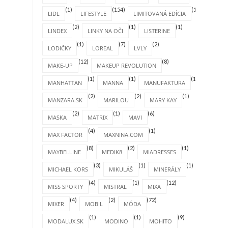
(1)
(154)
(1)
LIDL
LIFESTYLE
LIMITOVANÁ EDÍCIA
(2)
(1)
(1)
LINDEX
LINKY NA OČI
LISTERINE
(1)
(7)
(2)
LODIČKY
LOREAL
LVLY
(12)
(8)
MAKE-UP
MAKEUP REVOLUTION
(1)
(1)
(1)
MANHATTAN
MANNA
MANUFAKTURA
(2)
(2)
(1)
MANZARA.SK
MARILOU
MARY KAY
(2)
(1)
(6)
MASKA
MATRIX
MAVI
(4)
(1)
MAX FACTOR
MAXNINA.COM
(8)
(2)
(1)
MAYBELLINE
MEDIK8
MIADRESSES
(3)
(1)
(1)
MICHAEL KORS
MIKULÁŠ
MINERÁLY
(4)
(1)
(12)
MISS SPORTY
MISTRAL
MIXA
(4)
(2)
(72)
MIXER
MOBIL
MÓDA
(1)
(1)
(9)
MODALUX.SK
MODINO
MOHITO