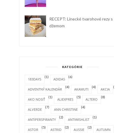
RECEPT: Linecké tvarohové rezy s
džemom
KATEGÓRIE
(1)
(6)
183DAYS
ADIDAS
(4)
(4)
(1)
ADVENTNÝ KALENDÁR
AKAMUTI
AKCIA
(1)
(5)
(8)
AKO NOSIŤ
ALIEXPRES
ALTERO
(7)
(4)
ALVERDE
ANN CHRISTINE
(2)
(1)
ANTIPERSPIRANTY
ANTIWISHLIST
(5)
(2)
(2)
(4)
ASTOR
ASTRID
AUSSIE
AUTUMN