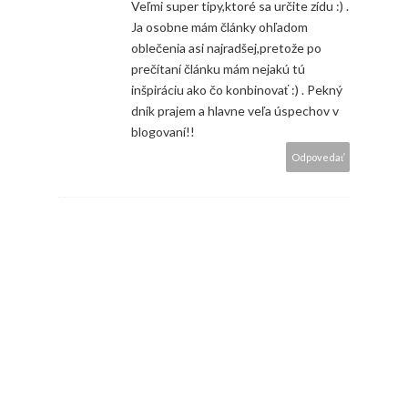
Veľmi super tipy,ktoré sa určite zídu :) .
Ja osobne mám články ohľadom
oblečenia asi najradšej,pretože po
prečítaní článku mám nejakú tú
inšpiráciu ako čo konbinovať :) . Pekný
dník prajem a hlavne veľa úspechov v
blogovaní!!
Odpovedať