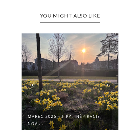
YOU MIGHT ALSO LIKE
,
FEBRUÁR 2026 - TIPY, RADY,
JANU
INŠPIRÁC...