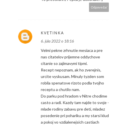
Odpovedať
KVETINKA
6. júla 2022 o 18:16
Velmi pekne zrhnutie mesiaca a pre
nas citatelov prijemne oddychove
citanie so zajimavymi tipmi.
Recept nepoznam, ak ho zverejnis,
urcite vyskusam. Minuly tyzden som
robila spenatove rizoto podla tvojho
receptu a chutilo nam.
Do parku pod hradom v Nitre chodime
casto a radi. Kazdy tam najde to svoje -
mlade rodiny zabavu pre deti, mladez
posedenie pri pohariku a my starsi klud
a pokoj vo vzdialenejsich castiach