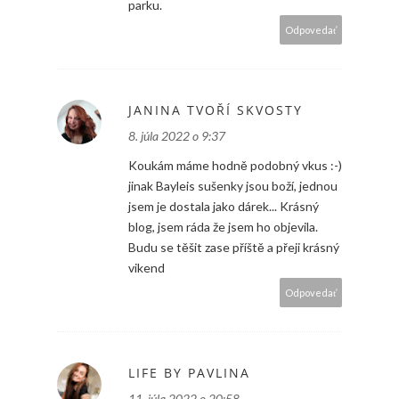
parku.
Odpovedať
JANINA TVOŘÍ SKVOSTY
8. júla 2022 o 9:37
Koukám máme hodně podobný vkus :-)
jinak Bayleis sušenky jsou boží, jednou
jsem je dostala jako dárek... Krásný
blog, jsem ráda že jsem ho objevila.
Budu se těšit zase příště a přeji krásný
vikend
Odpovedať
LIFE BY PAVLINA
11. júla 2022 o 20:58