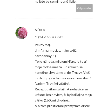
na léto by se mi hodně líbilo.
Odpovedať
AĎKA
4. júla 2022 o 17:31
Pekný máj.
U mňa naj mesiac, mám totiž
narodeniny. :-)
To je náhoda, milujem Nitru, je to aj
moje rodné mesto. Po rokoch sa
konečne chystáme aj do Trnavy. Vieš
mi dať tipy, čo tam so synom navštíviť?
Budem Ti veľmi vďačná.
Recept uvítam zvlášť. A nohavice sú
krásne, len neviem, či by boli aj na moju
výšku (160cm) vhodné...
A o tom prestieraní premýšľam dlhšie