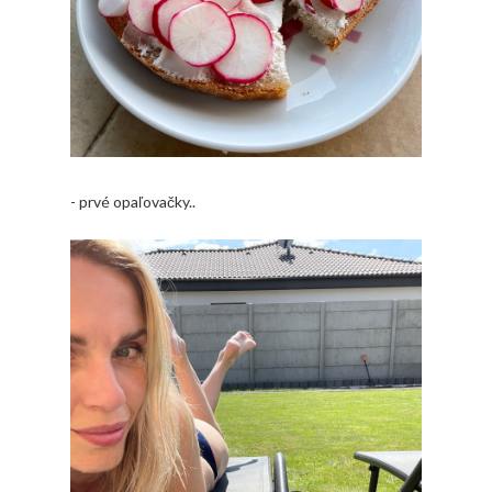
- prvé opaľovačky..