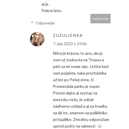
aj ja.
Pekné leto.
Odpovedať
Odpovede
ZUZULIENKA
7. júla 2022 o 19:06
Nitra je krásna, to ano, ale ja
som už zvyknuta na Trnavu a
páči sa mi ovela viac. Určite ked
sem pojdete, taka prechádzka
už len po Pešej zone, či
Promenáda parku je super.
Potom dajte aj vystup na
mestsku vežu, je odtial
nádherny vyhlad a aj na hradby
sa dá ist, smerom na polikliniku
pri bazilike. Zmrzlinu odporučam
oproti pošty na námesti - U