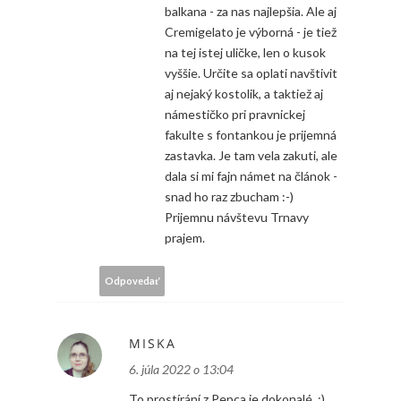
balkana - za nas najlepšia. Ale aj
Cremigelato je výborná - je tiež
na tej istej uličke, len o kusok
vyššie. Určite sa oplati navštivit
aj nejaký kostolik, a taktiež aj
námestičko pri pravnickej
fakulte s fontankou je prijemná
zastavka. Je tam vela zakuti, ale
dala si mi fajn námet na článok -
snad ho raz zbucham :-)
Prijemnu návštevu Trnavy
prajem.
Odpovedať
MISKA
6. júla 2022 o 13:04
To prostírání z Pepca je dokonalé. :)