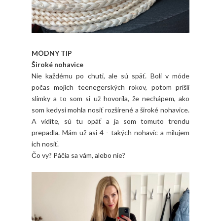
MÓDNY TIP
Široké nohavice
Nie každému po chuti, ale sú späť. Boli v móde
počas mojich teenegerských rokov, potom prišli
slimky a to som si už hovorila, že nechápem, ako
som kedysi mohla nosiť rozšírené a široké nohavice.
A vidíte, sú tu opäť a ja som tomuto trendu
prepadla. Mám už asi 4 - takých nohavíc a milujem
ich nosiť.
Čo vy? Páčia sa vám, alebo nie?