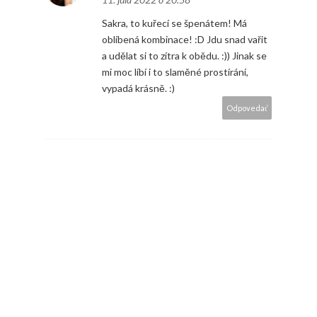
Sakra, to kuřecí se špenátem! Má
oblíbená kombinace! :D Jdu snad vařit
a udělat si to zítra k obědu. :)) Jinak se
mi moc líbí i to slaměné prostírání,
vypadá krásně. :)
Odpovedať