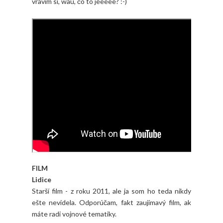
vravím si, wau, čo to jeeeee? :-)
FILM
Lidice
Starší film - z roku 2011, ale ja som ho teda nikdy
ešte nevidela. Odporúčam, fakt zaujímavý film, ak
máte radi vojnové tematiky.