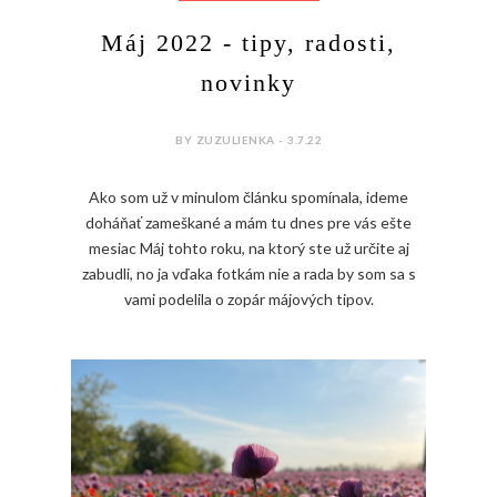
Máj 2022 - tipy, radosti,
novinky
BY ZUZULIENKA - 3.7.22
Ako som už v minulom článku spomínala, ideme
doháňať zameškané a mám tu dnes pre vás ešte
mesiac Máj tohto roku, na ktorý ste už určite aj
zabudli, no ja vďaka fotkám nie a rada by som sa s
vami podelila o zopár májových tipov.