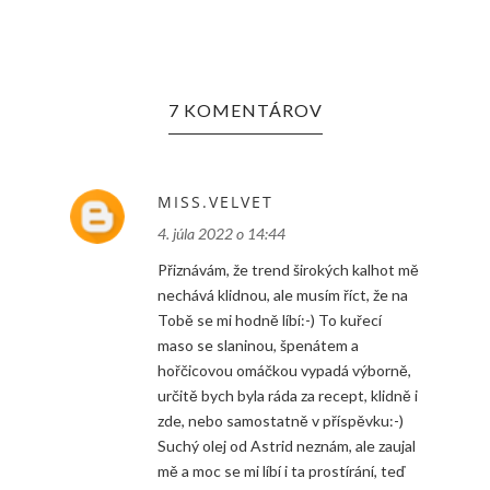
7 KOMENTÁROV
MISS.VELVET
4. júla 2022 o 14:44
Přiznávám, že trend širokých kalhot mě
nechává klidnou, ale musím říct, že na
Tobě se mi hodně líbí:-) To kuřecí
maso se slaninou, špenátem a
hořčicovou omáčkou vypadá výborně,
určitě bych byla ráda za recept, klidně i
zde, nebo samostatně v příspěvku:-)
Suchý olej od Astrid neznám, ale zaujal
mě a moc se mi líbí i ta prostírání, teď