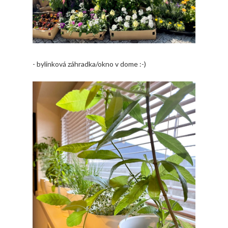
- bylinková záhradka/okno v dome :-)