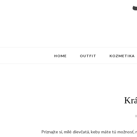
HOME
OUTFIT
KOZMETIKA
Krá
B
Priznajte si, milé dievčatá, keby máte tú možnosť,