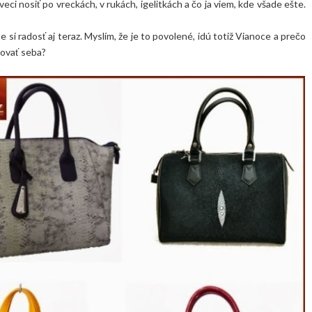
eci nosiť po vreckách, v rukách, igelitkách a čo ja viem, kde všade ešte.
e si radosť aj teraz. Myslím, že je to povolené, idú totiž Vianoce a prečo
rovať seba?