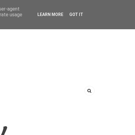
user-agent
erate usage
LEARN MORE
GOT IT