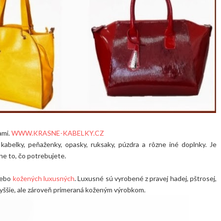
ami.
WWW.KRASNE-KABELKY.CZ
abelky, peňaženky, opasky, ruksaky, púzdra a rôzne iné doplnky. Je
ne to, čo potrebujete.
alebo
kožených luxusných
. Luxusné sú vyrobené z pravej hadej, pštrosej,
ku vyššie, ale zároveň primeraná koženým výrobkom.