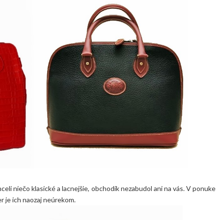
hceli niečo klasické a lacnejšie, obchodík nezabudol ani na vás. V ponuke
r je ich naozaj neúrekom.