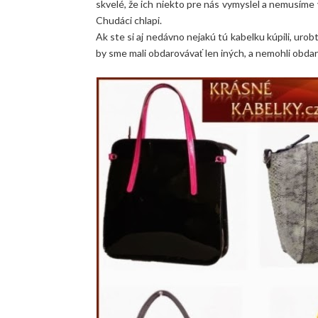
skvelé, že ich niekto pre nás vymyslel a nemusíme v
Chudáci chlapi.
Ak ste si aj nedávno nejakú tú kabelku kúpili, urobt
by sme mali obdarovávať len iných, a nemohli obda