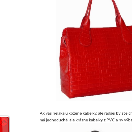
Ak vás nelákajú kožené kabelky, ale radšej by ste c
má jednoduché, ale krásne kabelky z PVC a ny výbe