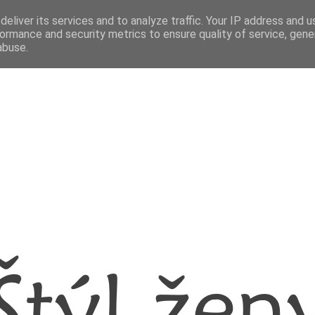
eliver its services and to analyze traffic. Your IP address and 
ormance and security metrics to ensure quality of service, gen
abuse.