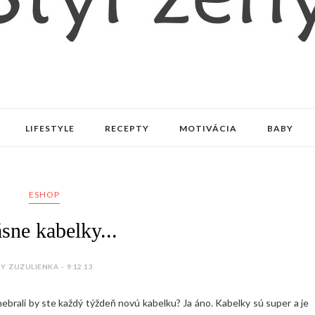
LIFESTYLE
RECEPTY
MOTIVÁCIA
BABY
ESHOP
sne kabelky...
Y ZUZULIENKA - 9.12.13
 nebrali by ste každý týždeň novú kabelku? Ja áno. Kabelky sú super a je