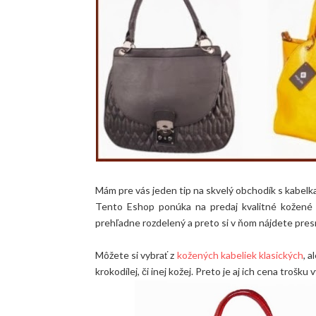
Mám pre vás jeden tip na skvelý obchodík s kabelk
Tento Eshop ponúka na predaj kvalitné kožené k
prehľadne rozdelený a preto si v ňom nájdete pres
Môžete si vybrať z
kožených kabeliek klasických
, 
krokodílej, či inej kožej. Preto je aj ich cena troš