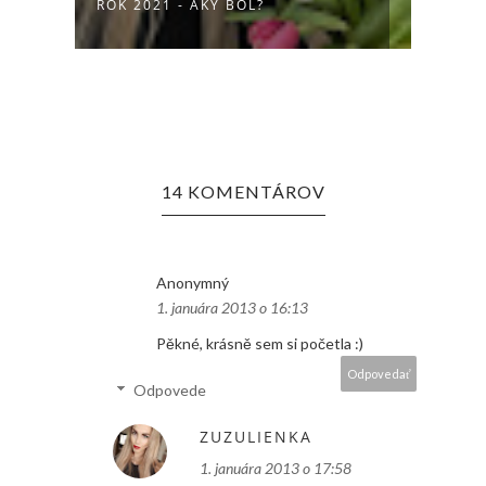
ROK 2021 - AKÝ BOL?
ČO N
14 KOMENTÁROV
Anonymný
1. januára 2013 o 16:13
Pěkné, krásně sem si početla :)
Odpovedať
Odpovede
ZUZULIENKA
1. januára 2013 o 17:58