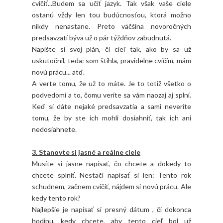
cvičiť...Budem sa učiť jazyk. Tak však vaše ciele
ostanú vždy len tou budúcnosťou, ktorá možno
nikdy nenastane. Preto väčšina novoročných
predsavzatí býva už o pár týždňov zabudnutá.
Napíšte si svoj plán, či cieľ tak, ako by sa už
uskutočnil, teda: som štíhla, pravidelne cvičím, mám
novú prácu... atď.
A verte tomu, že už to máte. Je to totiž všetko o
podvedomí a to, čomu veríte sa vám naozaj aj splní.
Keď si dáte nejaké predsavzatia a sami neveríte
tomu, že by ste ich mohli dosiahniť, tak ich ani
nedosiahnete.
3. Stanovte si jasné a reálne ciele
Musíte si jasne napísať, čo chcete a dokedy to
chcete splniť. Nestačí napísať si len: Tento rok
schudnem, začnem cvičiť, nájdem si novú prácu. Ale
kedy tento rok?
Najlepšie je napísať si presný dátum , či dokonca
hodinu, kedy chcete, aby tento cieľ bol už