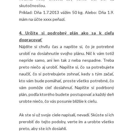
skutočnosťou.
Príklad: Dňa 1.7.2013 vážim 50 kg. Alebo: Dňa 1.9.
mám na účte xxxx peňazí.
4. Určite si podrobný plán ako sa k cieľu
dopracovať
Nájdite si chvíľu čas a napíšte si, čo je potrebné
urobiť na dosiahnutie svojho plánu. Nič k vám totiž
nepríde samo, ani len tak z neba nespadne. Treba
preto niečo aj urobiť. Napíšte si, čo sa potrebujete
naučiť, čo si potrebujete zohnať, kedy s tým začať,
kto vám bude pomáhať, proste všetko potrebné, čo
vám pomôže cieľ dosiahnuť. Napíšte si podrboný
plán, podľa ktorého budete postupovať a každý deň
urobte niečo, čo vás posunie bližšie k cieľu.
Ak ste si už svoje ciele napísali, nevadí. Skúste si ich
prerobiť do tejto podoby, verte im a urobte všetko
preto, aby ste ich dosiahli.