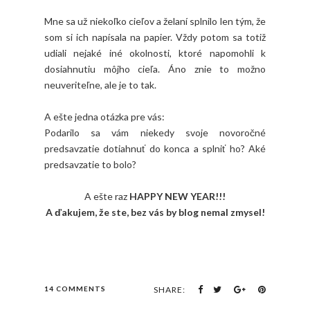
Mne sa už niekoľko cieľov a želaní splnilo len tým, že
som si ich napísala na papier. Vždy potom sa totiž
udiali nejaké iné okolnosti, ktoré napomohli k
dosiahnutiu môjho cieľa. Áno znie to možno
neuveriteľne, ale je to tak.
A ešte jedna otázka pre vás:
Podarilo sa vám niekedy svoje novoročné
predsavzatie dotiahnuť do konca a splniť ho? Aké
predsavzatie to bolo?
A ešte raz
HAPPY NEW YEAR!!!
A ďakujem, že ste, bez vás by blog nemal zmysel!
14 COMMENTS
SHARE: