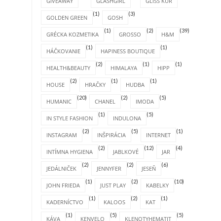
GIVEAWAY
GLASHGIRL
GLISS KUR
(1)
(3)
GOLDEN GREEN
GOSH
(1)
(2)
(39)
GRÉCKA KOZMETIKA
GROSSO
H&M
(1)
(1)
HÁČKOVANIE
HAPINESS BOUTIQUE
(2)
(1)
(1)
HEALTH&BEAUTY
HIMALAYA
HIPP
(2)
(1)
(1)
HOUSE
HRAČKY
HUDBA
(20)
(2)
(5)
HUMANIC
CHANEL
IMODA
(1)
(5)
IN STYLE FASHION
INDULONA
(2)
(5)
(1)
INSTAGRAM
INŠPIRÁCIA
INTERNET
(2)
(12)
(4)
INTÍMNA HYGIENA
JABLKOVÉ
JAR
(2)
(2)
(6)
JEDÁLNIČEK
JENNYFER
JESEŇ
(1)
(2)
(10)
JOHN FRIEDA
JUST PLAY
KABELKY
(1)
(2)
(1)
KADERNÍCTVO
KALOOS
KAT
(1)
(5)
(5)
KÁVA
KENVELO
KLENOTYHEMATIT