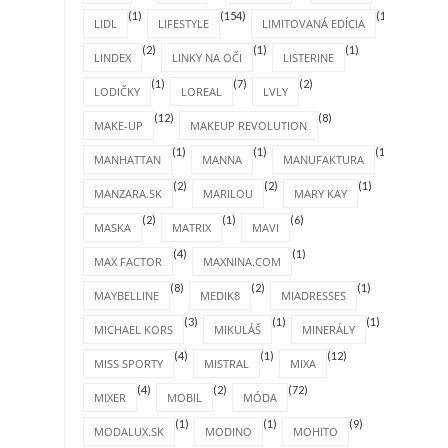
(1)
(154)
(1)
LIDL
LIFESTYLE
LIMITOVANÁ EDÍCIA
(2)
(1)
(1)
LINDEX
LINKY NA OČI
LISTERINE
(1)
(7)
(2)
LODIČKY
LOREAL
LVLY
(12)
(8)
MAKE-UP
MAKEUP REVOLUTION
(1)
(1)
(1)
MANHATTAN
MANNA
MANUFAKTURA
(2)
(2)
(1)
MANZARA.SK
MARILOU
MARY KAY
(2)
(1)
(6)
MASKA
MATRIX
MAVI
(4)
(1)
MAX FACTOR
MAXNINA.COM
(8)
(2)
(1)
MAYBELLINE
MEDIK8
MIADRESSES
(3)
(1)
(1)
MICHAEL KORS
MIKULÁŠ
MINERÁLY
(4)
(1)
(12)
MISS SPORTY
MISTRAL
MIXA
(4)
(2)
(72)
MIXER
MOBIL
MÓDA
(1)
(1)
(9)
MODALUX.SK
MODINO
MOHITO