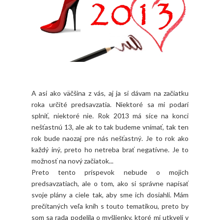
A asi ako väčšina z vás, aj ja si dávam na začiatku
roka určité predsavzatia. Niektoré sa mi podarí
splniť, niektoré nie. Rok 2013 má síce na konci
nešťastnú 13, ale ak to tak budeme vnímať, tak ten
rok bude naozaj pre nás nešťastný. Je to rok ako
každý iný, preto ho netreba brať negatívne. Je to
možnosť na nový začiatok...
Preto tento príspevok nebude o mojich
predsavzatiach, ale o tom, ako si správne napísať
svoje plány a ciele tak, aby sme ich dosiahli. Mám
prečítaných veľa kníh s touto tematikou, preto by
som sa rada podelila o myšlienky, ktoré mi utkveli v