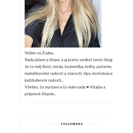
Volám sa Zuzka..
Rada píšem a čítam, a aj preto vznikol tento blog.
Je to môj život, móda, kozmetika, knihy, pečenie,
mamičkovské radosti a starosti, tipy, motivácia a
každodenné radosti...
Všetko, čo ma baví a čo mám rada ♥ Vitajte a
príjemné čítanie..
FOLLOWERS: