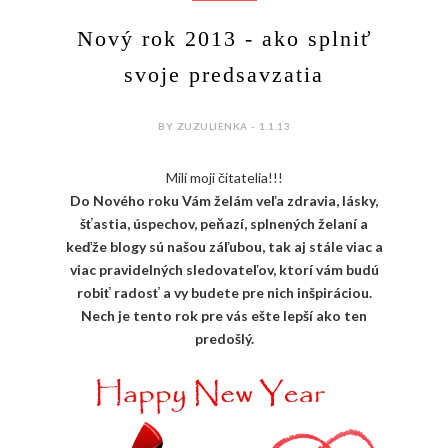
Nový rok 2013 - ako splniť
svoje predsavzatia
BY ZUZULIENKA - 1.1.13
Milí moji čitatelia!!!
Do Nového roku Vám želám veľa zdravia, lásky,
šťastia, úspechov, peňazí, splnených želaní a
keďže blogy sú našou záľubou, tak aj stále viac a
viac pravidelných sledovateľov, ktorí vám budú
robiť radosť a vy budete pre nich inšpiráciou.
Nech je tento rok pre vás ešte lepší ako ten
predošlý.