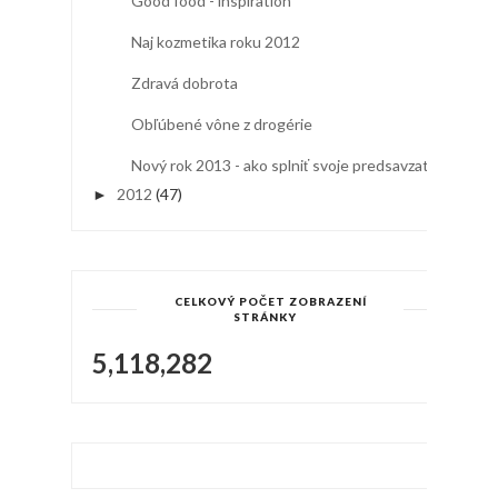
Good food - inspiration
Naj kozmetika roku 2012
Zdravá dobrota
Obľúbené vône z drogérie
Nový rok 2013 - ako splniť svoje predsavzatia
2012
(47)
►
CELKOVÝ POČET ZOBRAZENÍ
STRÁNKY
5,118,282