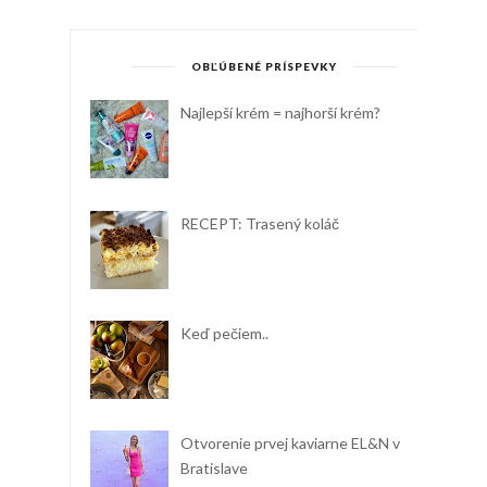
OBĽÚBENÉ PRÍSPEVKY
Najlepší krém = najhorší krém?
RECEPT: Trasený koláč
Keď pečiem..
Otvorenie prvej kaviarne EL&N v
Bratislave