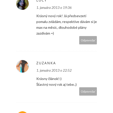
LUCY
1. januára 2013 o 19:36
Krásný nový rok! Já předsevzetí
pomalu zvládám, respektive dávám si je
max na měsíc, dlouhodobé plány
zazdívám =)
Odpovedať
ZUZANKA
1. januára 2013 o 22:52
Krásny článok!:)
Šťastný nový rok aj tebe.;)
Odpovedať