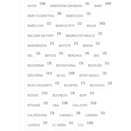
(56)
(1)
(49)
AVON
BABIČKINA ZÁHRADA
BABY
(8)
(1)
BABY KOZMETIKA
BABYCOOK
(1)
(1)
(45)
BABYLOVE
BABYOUTFIT
BALEA
(6)
(1)
BALZAM NA PERY
BAMBUCKÉ MASLO
(1)
(1)
(1)
BARNÄNGEN
BATISTE
BEKRA
(2)
(1)
(9)
(5)
BEL
BEPON
BERSHKA
BIO
(3)
(5)
(1)
BIODERMA
BIONATURAL
BIORUŽA
(11)
(20)
(1)
BIŽUTÉRIA
BLOG
BODY BASICS
(1)
(7)
(2)
BODY DESSERTS
BONPRIX
BOOHOO
(11)
(3)
(1)
BOOKS
BOURJOIS
BUPI
(2)
(18)
(12)
BÝVANIE
C&A
CALLIOPE
(3)
(4)
(1)
CALZEDONIA
CAMAIEU
CARMEX
(9)
(1)
(20)
CATRICE
CC KRÉM
CCC