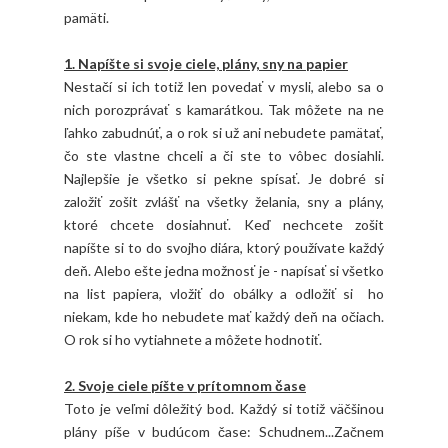
pamäti.
1. Napíšte si svoje ciele, plány, sny na papier
Nestačí si ich totiž len povedať v mysli, alebo sa o
nich porozprávať s kamarátkou. Tak môžete na ne
ľahko zabudnúť, a o rok si už ani nebudete pamätať,
čo ste vlastne chceli a či ste to vôbec dosiahli.
Najlepšie je všetko si pekne spísať. Je dobré si
založiť zošit zvlášť na všetky želania, sny a plány,
ktoré chcete dosiahnuť. Keď nechcete zošit
napíšte si to do svojho diára, ktorý používate každý
deň. Alebo ešte jedna možnosť je - napísať si všetko
na list papiera, vložiť do obálky a odložiť si ho
niekam, kde ho nebudete mať každý deň na očiach.
O rok si ho vytiahnete a môžete hodnotiť.
2. Svoje ciele píšte v prítomnom čase
Toto je veľmi dôležitý bod. Každý si totiž väčšinou
plány píše v budúcom čase: Schudnem...Začnem