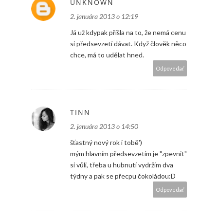
UNKNOWN
2. januára 2013 o 12:19
Já už kdypak přišla na to, že nemá cenu
si předsevzetí dávat. Když člověk něco
chce, má to udělat hned.
Odpovedať
TINN
2. januára 2013 o 14:50
šťastný nový rok i tobě')
mým hlavním předsevzetím je "zpevnit"
si vůli, třeba u hubnutí vydržím dva
týdny a pak se přecpu čokoládou:D
Odpovedať