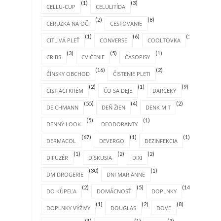
(1)
(3)
CELLU-CUP
CELULITÍDA
(2)
(8)
CERUZKA NA OČI
CESTOVANIE
(1)
(6)
(1)
CITLIVÁ PLEŤ
CONVERSE
COOLTOVKA
(3)
(5)
(1)
CRIBS
CVIČENIE
ČASOPISY
(16)
(2)
ČÍNSKY OBCHOD
ČISTENIE PLETI
(2)
(1)
(9)
ČISTIACI KRÉM
ČO SA DEJE
DARČEKY
(55)
(4)
(2)
DEICHMANN
DEŇ ŽIEN
DENK MIT
(5)
(1)
DENNÝ LOOK
DEODORANTY
(67)
(1)
(1)
DERMACOL
DEVERGO
DEZINFEKCIA
(1)
(2)
(2)
DIFUZÉR
DISKUSIA
DIXI
(30)
(1)
DM DROGERIE
DNI MARIANNE
(2)
(5)
(14)
DO KÚPEĽA
DOMÁCNOSŤ
DOPLNKY
(1)
(2)
(8)
DOPLNKY VÝŽIVY
DOUGLAS
DOVE
(1)
(1)
(3)