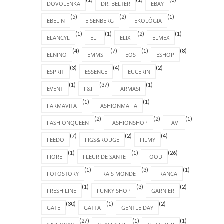
DOVOLENKA
DR. BELTER
EBAY
(5)
(2)
(1)
EBELIN
EISENBERG
EKOLÓGIA
(1)
(1)
(2)
(1)
ELANCYL
ELF
ELIXI
ELMEX
(4)
(7)
(1)
(8)
ELNINO
EMMSI
EOS
ESHOP
(3)
(4)
(2)
ESPRIT
ESSENCE
EUCERIN
(1)
(37)
(1)
EVENT
F&F
FARMASI
(1)
(1)
FARMAVITA
FASHIONMAFIA
(2)
(2)
(1)
FASHIONQUEEN
FASHIONSHOP
FAVI
(7)
(2)
(4)
FEEDO
FIGS&ROUGE
FILMY
(1)
(1)
(26)
FIORE
FLEUR DE SANTE
FOOD
(1)
(3)
(1)
FOTOSTORY
FRAIS MONDE
FRANCA
(1)
(3)
(2)
FRESH LINE
FUNKY SHOP
GARNIER
(30)
(1)
(2)
GATE
GATTA
GENTLE DAY
(27)
(1)
(1)