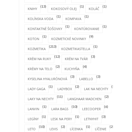
(13)
(1)
(1)
KNIHY
KOKOSOVÝ OLEJ
KOLÁČ
(1)
(1)
KOLÍNSKA VODA
KOMPAVA
(1)
(1)
KONTAKTNÉ ŠOŠOVKY
KONTÚROVANIE
(1)
(9)
KOTON
KOZMETICKÉ NOVINKY
(213)
(1)
KOZMETIKA
KOZMETIKASTELLA
(12)
(3)
KRÉM NA RUKY
KRÉM NA TVÁR
(2)
(4)
KRÉMY NA TELO
KUCHYŇA
(3)
(3)
KYSELINA HYALURÓNOVÁ
LABELLO
(1)
(2)
(1)
LADY GAGA
LADYBOX
LAK NA NECHTY
(11)
(2)
LAKY NA NECHTY
LANGHAAR MADCHEN
(1)
(10)
(6)
LANVIN
LARA BAGS
LEECOOPER
(1)
(1)
(3)
LEGÍNY
LESK NA PERY
LETNYHIT
(10)
(2)
(1)
(25)
LETO
LEVIS
LÍCENKA
LÍČENIE