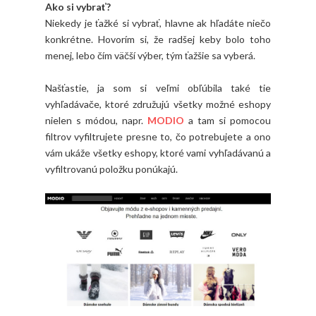
Ako si vybrať?
Niekedy je ťažké si vybrať, hlavne ak hľadáte niečo
konkrétne. Hovorím si, že radšej keby bolo toho
menej, lebo čím väčší výber, tým ťažšie sa vyberá.
Našťastie, ja som si veľmi obľúbila také tie
vyhľadávače, ktoré združujú všetky možné eshopy
nielen s módou, napr.
MODIO
a tam si pomocou
filtrov vyfiltrujete presne to, čo potrebujete a ono
vám ukáže všetky eshopy, ktoré vami vyhľadávanú a
vyfiltrovanú položku ponúkajú.