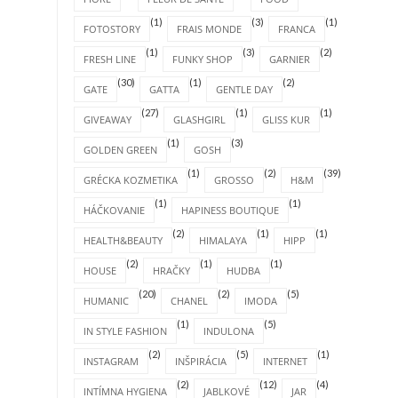
(1)
(3)
(1)
FOTOSTORY
FRAIS MONDE
FRANCA
(1)
(3)
(2)
FRESH LINE
FUNKY SHOP
GARNIER
(30)
(1)
(2)
GATE
GATTA
GENTLE DAY
(27)
(1)
(1)
GIVEAWAY
GLASHGIRL
GLISS KUR
(1)
(3)
GOLDEN GREEN
GOSH
(1)
(2)
(39)
GRÉCKA KOZMETIKA
GROSSO
H&M
(1)
(1)
HÁČKOVANIE
HAPINESS BOUTIQUE
(2)
(1)
(1)
HEALTH&BEAUTY
HIMALAYA
HIPP
(2)
(1)
(1)
HOUSE
HRAČKY
HUDBA
(20)
(2)
(5)
HUMANIC
CHANEL
IMODA
(1)
(5)
IN STYLE FASHION
INDULONA
(2)
(5)
(1)
INSTAGRAM
INŠPIRÁCIA
INTERNET
(2)
(12)
(4)
INTÍMNA HYGIENA
JABLKOVÉ
JAR