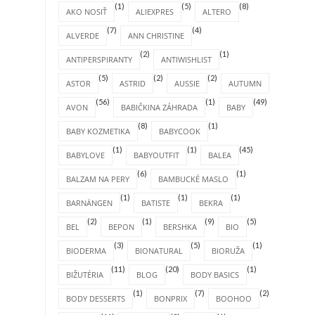
(1)
(5)
(8)
AKO NOSIŤ
ALIEXPRES
ALTERO
(7)
(4)
ALVERDE
ANN CHRISTINE
(2)
(1)
ANTIPERSPIRANTY
ANTIWISHLIST
(5)
(2)
(2)
(4)
ASTOR
ASTRID
AUSSIE
AUTUMN
(56)
(1)
(49)
AVON
BABIČKINA ZÁHRADA
BABY
(8)
(1)
BABY KOZMETIKA
BABYCOOK
(1)
(1)
(45)
BABYLOVE
BABYOUTFIT
BALEA
(6)
(1)
BALZAM NA PERY
BAMBUCKÉ MASLO
(1)
(1)
(1)
BARNÄNGEN
BATISTE
BEKRA
(2)
(1)
(9)
(5)
BEL
BEPON
BERSHKA
BIO
(3)
(5)
(1)
BIODERMA
BIONATURAL
BIORUŽA
(11)
(20)
(1)
BIŽUTÉRIA
BLOG
BODY BASICS
(1)
(7)
(2)
BODY DESSERTS
BONPRIX
BOOHOO