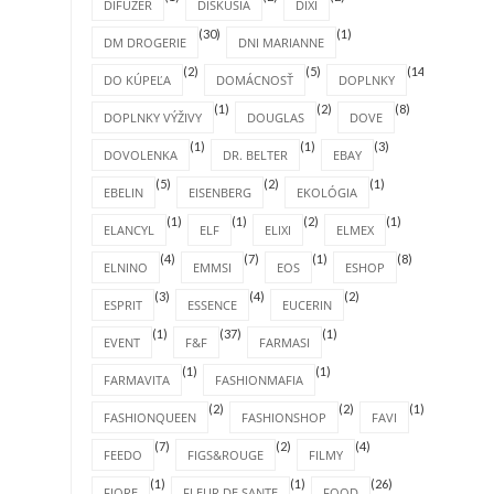
DIFUZÉR
DISKUSIA
DIXI
(30)
(1)
DM DROGERIE
DNI MARIANNE
(2)
(5)
(14)
DO KÚPEĽA
DOMÁCNOSŤ
DOPLNKY
(1)
(2)
(8)
DOPLNKY VÝŽIVY
DOUGLAS
DOVE
(1)
(1)
(3)
DOVOLENKA
DR. BELTER
EBAY
(5)
(2)
(1)
EBELIN
EISENBERG
EKOLÓGIA
(1)
(1)
(2)
(1)
ELANCYL
ELF
ELIXI
ELMEX
(4)
(7)
(1)
(8)
ELNINO
EMMSI
EOS
ESHOP
(3)
(4)
(2)
ESPRIT
ESSENCE
EUCERIN
(1)
(37)
(1)
EVENT
F&F
FARMASI
(1)
(1)
FARMAVITA
FASHIONMAFIA
(2)
(2)
(1)
FASHIONQUEEN
FASHIONSHOP
FAVI
(7)
(2)
(4)
FEEDO
FIGS&ROUGE
FILMY
(1)
(1)
(26)
FIORE
FLEUR DE SANTE
FOOD