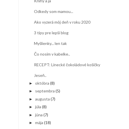
Knihy a ja
Odkedy som mamou...
Ako vyzerá môj deň v roku 2020
3 tipy pre lepší blog
Myšlienky... len tak
Čo nosím v kabelke..
RECEPT: Linecké čokoládové košíčky
Jeseň..
októbra
(8)
►
septembra
(5)
►
augusta
(7)
►
júla
(8)
►
júna
(7)
►
mája
(18)
►