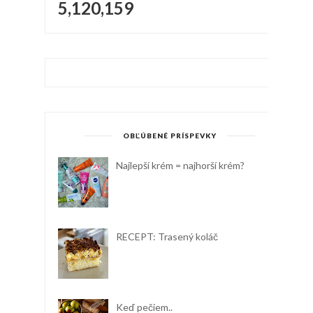
5,120,159
OBĽÚBENÉ PRÍSPEVKY
Najlepší krém = najhorší krém?
RECEPT: Trasený koláč
Keď pečiem..