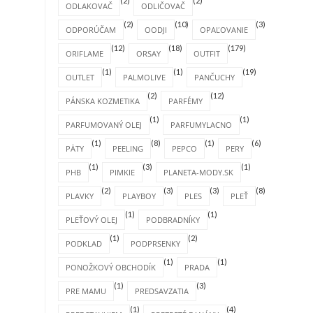
(2)
(2)
ODLAKOVAČ
ODLIČOVAČ
(2)
(10)
(3)
ODPORÚČAM
OODJI
OPAĽOVANIE
(12)
(18)
(179)
ORIFLAME
ORSAY
OUTFIT
(1)
(1)
(19)
OUTLET
PALMOLIVE
PANČUCHY
(2)
(12)
PÁNSKA KOZMETIKA
PARFÉMY
(1)
(1)
PARFUMOVANÝ OLEJ
PARFUMYLACNO
(1)
(8)
(1)
(6)
PÄTY
PEELING
PEPCO
PERY
(1)
(3)
(1)
PHB
PIMKIE
PLANETA-MODY.SK
(2)
(3)
(3)
(8)
PLAVKY
PLAYBOY
PLES
PLEŤ
(1)
(1)
PLEŤOVÝ OLEJ
PODBRADNÍKY
(1)
(2)
PODKLAD
PODPRSENKY
(1)
(1)
PONOŽKOVÝ OBCHODÍK
PRADA
(1)
(3)
PRE MAMU
PREDSAVZATIA
(1)
(4)