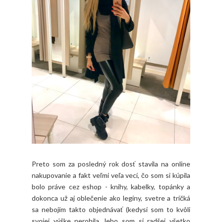
Preto som za posledný rok dosť stavila na online
nakupovanie a fakt veľmi veľa vecí, čo som si kúpila
bolo práve cez eshop - knihy, kabelky, topánky a
dokonca už aj oblečenie ako legíny, svetre a tričká
sa nebojím takto objednávať (kedysi som to kvôli
svojej výške nerobila, lebo som si radšej všetko