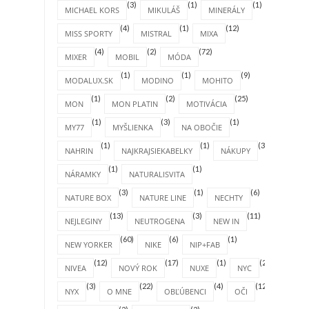
(3)
(1)
(1)
MICHAEL KORS
MIKULÁŠ
MINERÁLY
(4)
(1)
(12)
MISS SPORTY
MISTRAL
MIXA
(4)
(2)
(72)
MIXER
MOBIL
MÓDA
(1)
(1)
(9)
MODALUX.SK
MODINO
MOHITO
(1)
(2)
(25)
MON
MON PLATIN
MOTIVÁCIA
(1)
(3)
(1)
MY77
MYŠLIENKA
NA OBOČIE
(1)
(1)
(31)
NAHRIN
NAJKRAJSIEKABELKY
NÁKUPY
(1)
(1)
NÁRAMKY
NATURALISVITA
(3)
(1)
(6)
NATURE BOX
NATURE LINE
NECHTY
(13)
(3)
(11)
NEJLEGINY
NEUTROGENA
NEW IN
(60)
(6)
(1)
NEW YORKER
NIKE
NIP+FAB
(12)
(17)
(1)
(2)
NIVEA
NOVÝ ROK
NUXE
NYC
(3)
(22)
(4)
(12)
NYX
O MNE
OBĽÚBENCI
OČI