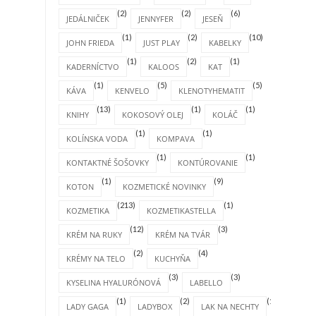
(2)
(2)
(6)
JEDÁLNIČEK
JENNYFER
JESEŇ
(1)
(2)
(10)
JOHN FRIEDA
JUST PLAY
KABELKY
(1)
(2)
(1)
KADERNÍCTVO
KALOOS
KAT
(1)
(5)
(5)
KÁVA
KENVELO
KLENOTYHEMATIT
(13)
(1)
(1)
KNIHY
KOKOSOVÝ OLEJ
KOLÁČ
(1)
(1)
KOLÍNSKA VODA
KOMPAVA
(1)
(1)
KONTAKTNÉ ŠOŠOVKY
KONTÚROVANIE
(1)
(9)
KOTON
KOZMETICKÉ NOVINKY
(213)
(1)
KOZMETIKA
KOZMETIKASTELLA
(12)
(3)
KRÉM NA RUKY
KRÉM NA TVÁR
(2)
(4)
KRÉMY NA TELO
KUCHYŇA
(3)
(3)
KYSELINA HYALURÓNOVÁ
LABELLO
(1)
(2)
(1)
LADY GAGA
LADYBOX
LAK NA NECHTY