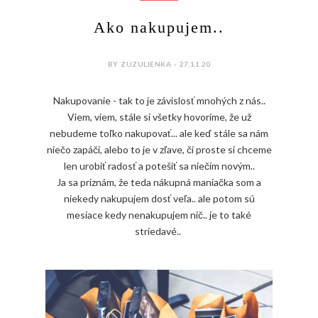
Ako nakupujem..
BY ZUZULIENKA - 27.11.20
Nakupovanie - tak to je závislosť mnohých z nás..
Viem, viem, stále si všetky hovoríme, že už
nebudeme toľko nakupovať... ale keď stále sa nám
niečo zapáči, alebo to je v zľave, či proste si chceme
len urobiť radosť a potešiť sa niečím novým..
Ja sa priznám, že teda nákupná maniačka som a
niekedy nakupujem dosť veľa.. ale potom sú
mesiace kedy nenakupujem nič.. je to také
striedavé..