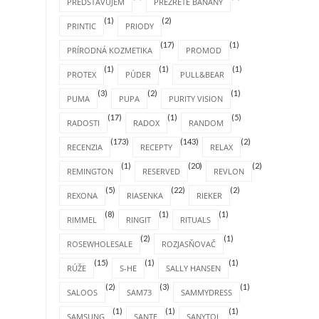
PREDSTAVUJEM
PREZRETÉ BANÁNY
(1)
(2)
PRINTIC
PRIODY
(17)
(1)
PRÍRODNÁ KOZMETIKA
PROMOD
(1)
(1)
(1)
PROTEX
PÚDER
PULL&BEAR
(3)
(2)
(1)
PUMA
PUPA
PURITY VISION
(17)
(1)
(5)
RADOSTI
RADOX
RANDOM
(173)
(143)
(2)
RECENZIA
RECEPTY
RELAX
(1)
(20)
(2)
REMINGTON
RESERVED
REVLON
(5)
(22)
(2)
REXONA
RIASENKA
RIEKER
(8)
(1)
(1)
RIMMEL
RINGIT
RITUALS
(2)
(1)
ROSEWHOLESALE
ROZJASŇOVAČ
(15)
(1)
(1)
RÚŽE
S-HE
SALLY HANSEN
(2)
(3)
(1)
SALOOS
SAM73
SAMMYDRESS
(1)
(1)
(1)
SAMSUNG
SANTE
SANYTOL