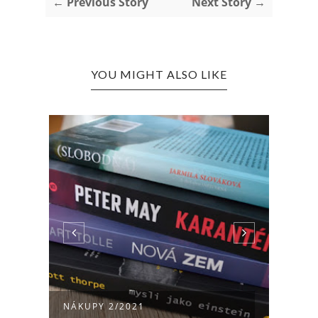
← Previous Story
Next Story →
YOU MIGHT ALSO LIKE
NÁKU
NÁKUPY 2/2021