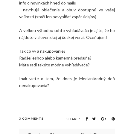
info o novinkách hneď do mailu
- navrhujú oblečenie a obuv dostupnú vo vašej
veľkosti (stačí len povypĺňať zopár údajov).
A veľkou výhodou tohto vyhľadávača je aj to, že ho
nájdete v slovenskej aj českej verzii. Oceňujem!
Tak čo vy a nakupovanie?
Radšej eshop alebo kamenná predajňa?
Máte radi takéto módne vyhľadávače?
Inak viete o tom, že dnes je Medzinárodný deň
nenakupovania?
3 COMMENTS
SHARE: