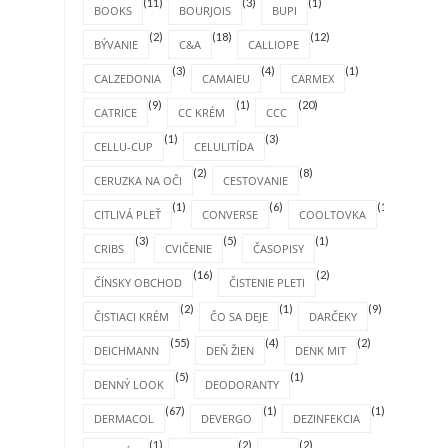
(11)
(3)
(1)
BOOKS
BOURJOIS
BUPI
(2)
(18)
(12)
BÝVANIE
C&A
CALLIOPE
(3)
(4)
(1)
CALZEDONIA
CAMAIEU
CARMEX
(9)
(1)
(20)
CATRICE
CC KRÉM
CCC
(1)
(3)
CELLU-CUP
CELULITÍDA
(2)
(8)
CERUZKA NA OČI
CESTOVANIE
(1)
(6)
(1)
CITLIVÁ PLEŤ
CONVERSE
COOLTOVKA
(3)
(5)
(1)
CRIBS
CVIČENIE
ČASOPISY
(16)
(2)
ČÍNSKY OBCHOD
ČISTENIE PLETI
(2)
(1)
(9)
ČISTIACI KRÉM
ČO SA DEJE
DARČEKY
(55)
(4)
(2)
DEICHMANN
DEŇ ŽIEN
DENK MIT
(5)
(1)
DENNÝ LOOK
DEODORANTY
(67)
(1)
(1)
DERMACOL
DEVERGO
DEZINFEKCIA
(1)
(2)
(2)