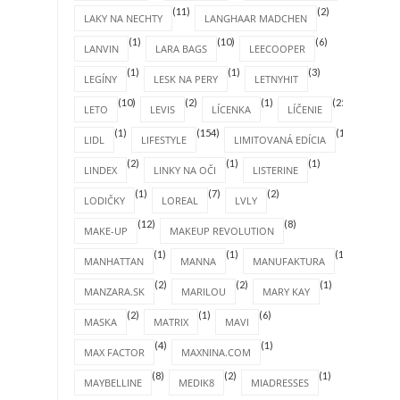
(11)
(2)
LAKY NA NECHTY
LANGHAAR MADCHEN
(1)
(10)
(6)
LANVIN
LARA BAGS
LEECOOPER
(1)
(1)
(3)
LEGÍNY
LESK NA PERY
LETNYHIT
(10)
(2)
(1)
(25)
LETO
LEVIS
LÍCENKA
LÍČENIE
(1)
(154)
(1)
LIDL
LIFESTYLE
LIMITOVANÁ EDÍCIA
(2)
(1)
(1)
LINDEX
LINKY NA OČI
LISTERINE
(1)
(7)
(2)
LODIČKY
LOREAL
LVLY
(12)
(8)
MAKE-UP
MAKEUP REVOLUTION
(1)
(1)
(1)
MANHATTAN
MANNA
MANUFAKTURA
(2)
(2)
(1)
MANZARA.SK
MARILOU
MARY KAY
(2)
(1)
(6)
MASKA
MATRIX
MAVI
(4)
(1)
MAX FACTOR
MAXNINA.COM
(8)
(2)
(1)
MAYBELLINE
MEDIK8
MIADRESSES