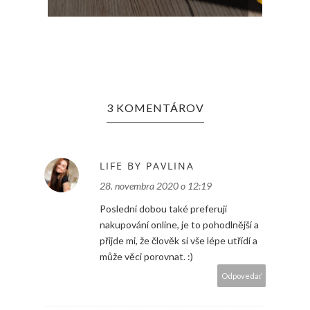
ROKU
3 KOMENTÁROV
LIFE BY PAVLINA
28. novembra 2020 o 12:19
Poslední dobou také preferuji
nakupování online, je to pohodlnější a
přijde mi, že člověk si vše lépe utřídí a
může věci porovnat. :)
Odpovedať