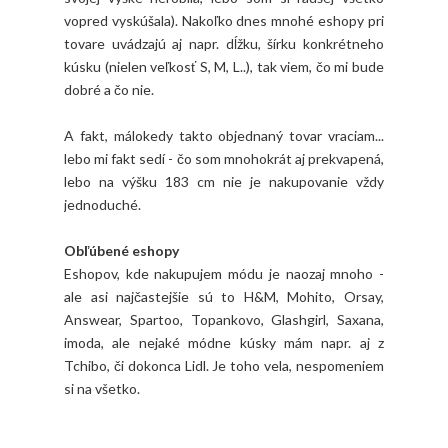
vopred vyskúšala). Nakoľko dnes mnohé eshopy pri
tovare uvádzajú aj napr. dĺžku, šírku konkrétneho
kúsku (nielen veľkosť S, M, L..), tak viem, čo mi bude
dobré a čo nie.
A fakt, málokedy takto objednaný tovar vraciam...
lebo mi fakt sedí - čo som mnohokrát aj prekvapená,
lebo na výšku 183 cm nie je nakupovanie vždy
jednoduché.
Obľúbené eshopy
Eshopov, kde nakupujem módu je naozaj mnoho -
ale asi najčastejšie sú to H&M, Mohito, Orsay,
Answear, Spartoo, Topankovo, Glashgirl, Saxana,
imoda, ale nejaké módne kúsky mám napr. aj z
Tchibo, či dokonca Lidl. Je toho vela, nespomeniem
si na všetko.