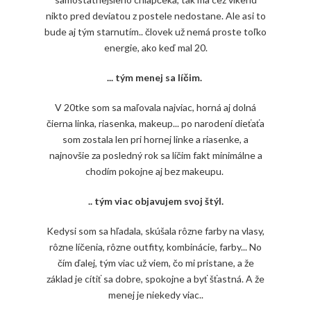
nikto pred deviatou z postele nedostane. Ale asi to
bude aj tým starnutím.. človek už nemá proste toľko
energie, ako keď mal 20.
... tým menej sa líčim.
V 20tke som sa maľovala najviac, horná aj dolná
čierna linka, riasenka, makeup... po narodení dieťaťa
som zostala len pri hornej linke a riasenke, a
najnovšie za posledný rok sa líčim fakt minimálne a
chodím pokojne aj bez makeupu.
.. tým viac objavujem svoj štýl.
Kedysi som sa hľadala, skúšala rôzne farby na vlasy,
rôzne líčenia, rôzne outfity, kombinácie, farby... No
čím ďalej, tým viac už viem, čo mi pristane, a že
základ je cítiť sa dobre, spokojne a byť šťastná. A že
menej je niekedy viac..