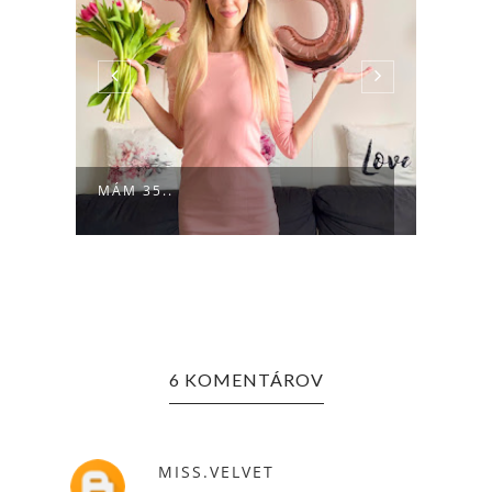
50 F
MÁM 35..
MOŽN
6 KOMENTÁROV
MISS.VELVET