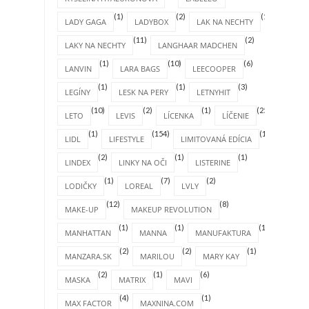
(1)
(2)
(1)
LADY GAGA
LADYBOX
LAK NA NECHTY
(11)
(2)
LAKY NA NECHTY
LANGHAAR MADCHEN
(1)
(10)
(6)
LANVIN
LARA BAGS
LEECOOPER
(1)
(1)
(3)
LEGÍNY
LESK NA PERY
LETNYHIT
(10)
(2)
(1)
(25)
LETO
LEVIS
LÍCENKA
LÍČENIE
(1)
(154)
(1)
LIDL
LIFESTYLE
LIMITOVANÁ EDÍCIA
(2)
(1)
(1)
LINDEX
LINKY NA OČI
LISTERINE
(1)
(7)
(2)
LODIČKY
LOREAL
LVLY
(12)
(8)
MAKE-UP
MAKEUP REVOLUTION
(1)
(1)
(1)
MANHATTAN
MANNA
MANUFAKTURA
(2)
(2)
(1)
MANZARA.SK
MARILOU
MARY KAY
(2)
(1)
(6)
MASKA
MATRIX
MAVI
(4)
(1)
MAX FACTOR
MAXNINA.COM