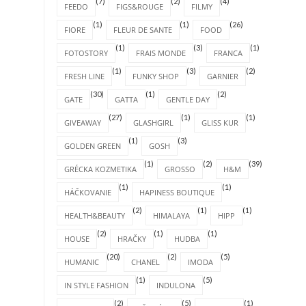
(7)
(2)
(4)
FEEDO
FIGS&ROUGE
FILMY
(1)
(1)
(26)
FIORE
FLEUR DE SANTE
FOOD
(1)
(3)
(1)
FOTOSTORY
FRAIS MONDE
FRANCA
(1)
(3)
(2)
FRESH LINE
FUNKY SHOP
GARNIER
(30)
(1)
(2)
GATE
GATTA
GENTLE DAY
(27)
(1)
(1)
GIVEAWAY
GLASHGIRL
GLISS KUR
(1)
(3)
GOLDEN GREEN
GOSH
(1)
(2)
(39)
GRÉCKA KOZMETIKA
GROSSO
H&M
(1)
(1)
HÁČKOVANIE
HAPINESS BOUTIQUE
(2)
(1)
(1)
HEALTH&BEAUTY
HIMALAYA
HIPP
(2)
(1)
(1)
HOUSE
HRAČKY
HUDBA
(20)
(2)
(5)
HUMANIC
CHANEL
IMODA
(1)
(5)
IN STYLE FASHION
INDULONA
(2)
(5)
(1)