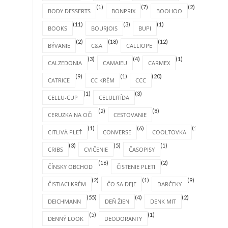
(1)
(7)
(2)
BODY DESSERTS
BONPRIX
BOOHOO
(11)
(3)
(1)
BOOKS
BOURJOIS
BUPI
(2)
(18)
(12)
BÝVANIE
C&A
CALLIOPE
(3)
(4)
(1)
CALZEDONIA
CAMAIEU
CARMEX
(9)
(1)
(20)
CATRICE
CC KRÉM
CCC
(1)
(3)
CELLU-CUP
CELULITÍDA
(2)
(8)
CERUZKA NA OČI
CESTOVANIE
(1)
(6)
(1)
CITLIVÁ PLEŤ
CONVERSE
COOLTOVKA
(3)
(5)
(1)
CRIBS
CVIČENIE
ČASOPISY
(16)
(2)
ČÍNSKY OBCHOD
ČISTENIE PLETI
(2)
(1)
(9)
ČISTIACI KRÉM
ČO SA DEJE
DARČEKY
(55)
(4)
(2)
DEICHMANN
DEŇ ŽIEN
DENK MIT
(5)
(1)
DENNÝ LOOK
DEODORANTY