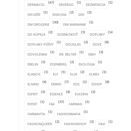
(67)
(1)
(1)
DERMACOL
DEVERGO
DEZINFEKCIA
(1)
(2)
(2)
DIFUZÉR
DISKUSIA
DIXI
(30)
(1)
DM DROGERIE
DNI MARIANNE
(2)
(5)
(14)
DO KÚPEĽA
DOMÁCNOSŤ
DOPLNKY
(1)
(2)
(8)
DOPLNKY VÝŽIVY
DOUGLAS
DOVE
(1)
(1)
(3)
DOVOLENKA
DR. BELTER
EBAY
(5)
(2)
(1)
EBELIN
EISENBERG
EKOLÓGIA
(1)
(1)
(2)
(1)
ELANCYL
ELF
ELIXI
ELMEX
(4)
(7)
(1)
(8)
ELNINO
EMMSI
EOS
ESHOP
(3)
(4)
(2)
ESPRIT
ESSENCE
EUCERIN
(1)
(37)
(1)
EVENT
F&F
FARMASI
(1)
(1)
FARMAVITA
FASHIONMAFIA
(2)
(2)
(1)
FASHIONQUEEN
FASHIONSHOP
FAVI