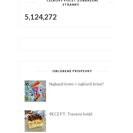
CELKOVÝ POČET ZOBRAZENÍ
STRÁNKY
5,124,272
OBĽÚBENÉ PRÍSPEVKY
Najlepší krém = najhorší krém?
RECEPT: Trasený koláč