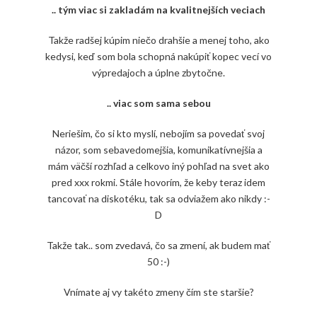
.. tým viac si zakladám na kvalitnejších veciach
Takže radšej kúpim niečo drahšie a menej toho, ako
kedysi, keď som bola schopná nakúpiť kopec vecí vo
výpredajoch a úplne zbytočne.
.. viac som sama sebou
Neriešim, čo si kto myslí, nebojím sa povedať svoj
názor, som sebavedomejšia, komunikatívnejšia a
mám väčší rozhľad a celkovo iný pohľad na svet ako
pred xxx rokmi. Stále hovorím, že keby teraz idem
tancovať na diskotéku, tak sa odviažem ako nikdy :-
D
Takže tak.. som zvedavá, čo sa zmení, ak budem mať
50 :-)
Vnímate aj vy takéto zmeny čím ste staršie?