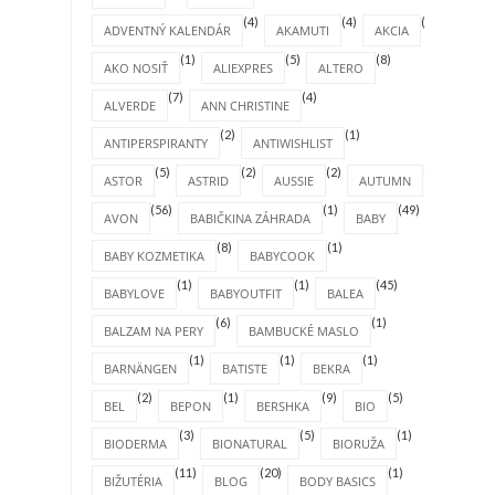
(4)
(4)
(1)
ADVENTNÝ KALENDÁR
AKAMUTI
AKCIA
(1)
(5)
(8)
AKO NOSIŤ
ALIEXPRES
ALTERO
(7)
(4)
ALVERDE
ANN CHRISTINE
(2)
(1)
ANTIPERSPIRANTY
ANTIWISHLIST
(5)
(2)
(2)
(4)
ASTOR
ASTRID
AUSSIE
AUTUMN
(56)
(1)
(49)
AVON
BABIČKINA ZÁHRADA
BABY
(8)
(1)
BABY KOZMETIKA
BABYCOOK
(1)
(1)
(45)
BABYLOVE
BABYOUTFIT
BALEA
(6)
(1)
BALZAM NA PERY
BAMBUCKÉ MASLO
(1)
(1)
(1)
BARNÄNGEN
BATISTE
BEKRA
(2)
(1)
(9)
(5)
BEL
BEPON
BERSHKA
BIO
(3)
(5)
(1)
BIODERMA
BIONATURAL
BIORUŽA
(11)
(20)
(1)
BIŽUTÉRIA
BLOG
BODY BASICS