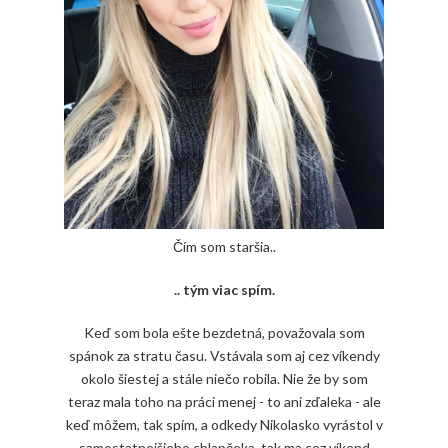
Čím som staršia..
.. tým viac spím.
Keď som bola ešte bezdetná, považovala som
spánok za stratu času. Vstávala som aj cez víkendy
okolo šiestej a stále niečo robila. Nie že by som
teraz mala toho na práci menej - to ani zďaleka - ale
keď môžem, tak spím, a odkedy Nikolasko vyrástol v
samostatnejšieho chlapčeka, tak ma cez víkend