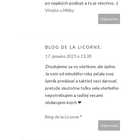
po nejakých podívat a to je všechno. :)
Vítejte u Mišky
Odpovedať
BLOG DE LA LICORNE.
17. januára 2021 o 13:38
Zhodujeme sa vo všetkom, ale úplne.
Ja som od minulého roka začala svoj
šatník predávať a taktiež veci darovať,
pretože skutočne toľko vela všetkého
nepotrebujem a radšej vecami
obdarujem iných ❤
Blog de la Licorne
*
Odpovedať