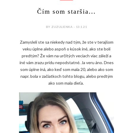
Čím som staršia...
BY ZUZULIENKA - 13.1.21
Zamysleli ste sa niekedy nad tým, že ste v terajšom
veku úplne alebo aspoň o kúsok iné, ako ste boli
predtým? Že vám na určitých veciach viac záleží a
iné vám zrazu prídu nepodstatné. Ja veru áno. Dnes
som úplne iná, ako keď som mala 20, alebo ako som
napr. bola v začiatkoch tohto blogu, alebo predtým
ako som mala dieťa.