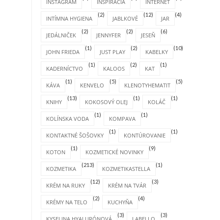
INSTAGRAM
INŠPIRÁCIA
INTERNET
(2)
(12)
(4)
INTÍMNA HYGIENA
JABLKOVÉ
JAR
(2)
(2)
(6)
JEDÁLNIČEK
JENNYFER
JESEŇ
(1)
(2)
(10)
JOHN FRIEDA
JUST PLAY
KABELKY
(1)
(2)
(1)
KADERNÍCTVO
KALOOS
KAT
(1)
(5)
(5)
KÁVA
KENVELO
KLENOTYHEMATIT
(13)
(1)
(1)
KNIHY
KOKOSOVÝ OLEJ
KOLÁČ
(1)
(1)
KOLÍNSKA VODA
KOMPAVA
(1)
(1)
KONTAKTNÉ ŠOŠOVKY
KONTÚROVANIE
(1)
(9)
KOTON
KOZMETICKÉ NOVINKY
(213)
(1)
KOZMETIKA
KOZMETIKASTELLA
(12)
(3)
KRÉM NA RUKY
KRÉM NA TVÁR
(2)
(4)
KRÉMY NA TELO
KUCHYŇA
(3)
(3)
KYSELINA HYALURÓNOVÁ
LABELLO