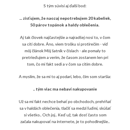
S tým súvisí aj ďalší bod:
... zisťujem, že naozaj nepotrebujem
20 kabeliek,
50 párov topánok a haldy oblečenia.
Aj tak človek najčastejšie a najradšej nosí to, v čom
sa cíti dobre. Áno, viem trošku si protirečím - viď
môj článok Môj šatník v číslach - ale pomaly to
pretrieďujem a verím, že časom zostanem len pri
tom, čo mi fakt sedí a v čom sa cítim dobre.
A myslím, že sa mi to aj podarí, lebo, čím som staršia:
.. tým viac ma nebaví nakupovanie
Už sa mi fakt nechce behať po obchodoch, prehŕňať
sa v haldách oblečenia, tlačiť sa medzi ľuďmi, skúšať
si všetko.. Och joj.. Keď už, tak dosť často som
začala nakupovať na internete, je to pohodlnejšie..