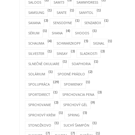
SALOOS
SAM73
SAMMYDRESS
(1)
(1)
(1)
SAMSUNG
SANTE
SANYTOL
(3)
(1)
(1)
SAXANA
SENSODYNE
SENZABOX
(1)
(4)
(1)
SÉRUM
SHANA
SHOOOS
(4)
(5)
(1)
SCHAUMA
SCHWARZKOPF
SIGNAL
(1)
(3)
(3)
SILVESTER
SINSAY
SLADKOSTI
(1)
(1)
SLNEČNÉ OKULIARE
SOAPHORIA
(1)
(2)
SOLÁRIUM
SPODNÉ PRÁDLO
(29)
(1)
SPOLUPRÁCA
SPOMIENKY
(1)
(3)
SPORTDIRECT
SPRCHOVACIA PENA
(3)
(9)
SPRCHOVANIE
SPRCHOVÝ GÉL
(1)
(5)
SPRCHOVÝ KRÉM
SPRING
(1)
(1)
STONOŽKOVO
SUCHÝ ŠAMPÓN
(7)
(7)
(1)