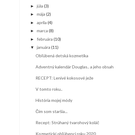
júla
(3)
►
mája
(2)
►
apríla
(4)
►
marca
(8)
►
februára
(10)
►
januára
(11)
▼
Obľúbená detská kozmetika
Adventný kalendár Douglas.. a jeho obsah
RECEPT: Lenivé kokosové ježe
V tomto roku..
História mojej módy
Čím som staršia...
Recept: Strúhaný tvarohový koláč
Kozmetickí obľúbenci roku 2020