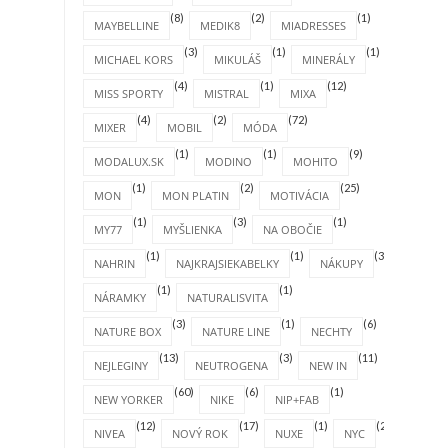
(8)
(2)
(1)
MAYBELLINE
MEDIK8
MIADRESSES
(3)
(1)
(1)
MICHAEL KORS
MIKULÁŠ
MINERÁLY
(4)
(1)
(12)
MISS SPORTY
MISTRAL
MIXA
(4)
(2)
(72)
MIXER
MOBIL
MÓDA
(1)
(1)
(9)
MODALUX.SK
MODINO
MOHITO
(1)
(2)
(25)
MON
MON PLATIN
MOTIVÁCIA
(1)
(3)
(1)
MY77
MYŠLIENKA
NA OBOČIE
(1)
(1)
(31)
NAHRIN
NAJKRAJSIEKABELKY
NÁKUPY
(1)
(1)
NÁRAMKY
NATURALISVITA
(3)
(1)
(6)
NATURE BOX
NATURE LINE
NECHTY
(13)
(3)
(11)
NEJLEGINY
NEUTROGENA
NEW IN
(60)
(6)
(1)
NEW YORKER
NIKE
NIP+FAB
(12)
(17)
(1)
(2)
NIVEA
NOVÝ ROK
NUXE
NYC