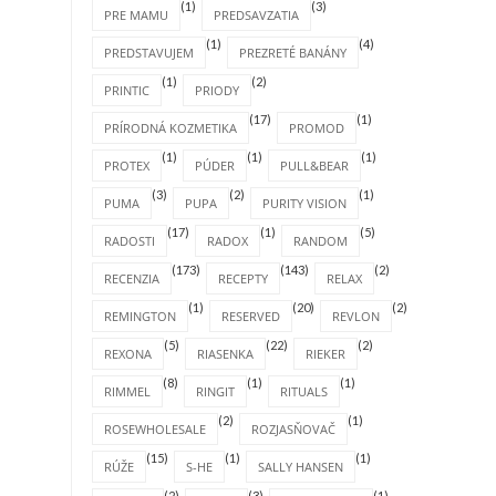
(1)
(3)
PRE MAMU
PREDSAVZATIA
(1)
(4)
PREDSTAVUJEM
PREZRETÉ BANÁNY
(1)
(2)
PRINTIC
PRIODY
(17)
(1)
PRÍRODNÁ KOZMETIKA
PROMOD
(1)
(1)
(1)
PROTEX
PÚDER
PULL&BEAR
(3)
(2)
(1)
PUMA
PUPA
PURITY VISION
(17)
(1)
(5)
RADOSTI
RADOX
RANDOM
(173)
(143)
(2)
RECENZIA
RECEPTY
RELAX
(1)
(20)
(2)
REMINGTON
RESERVED
REVLON
(5)
(22)
(2)
REXONA
RIASENKA
RIEKER
(8)
(1)
(1)
RIMMEL
RINGIT
RITUALS
(2)
(1)
ROSEWHOLESALE
ROZJASŇOVAČ
(15)
(1)
(1)
RÚŽE
S-HE
SALLY HANSEN
(2)
(3)
(1)