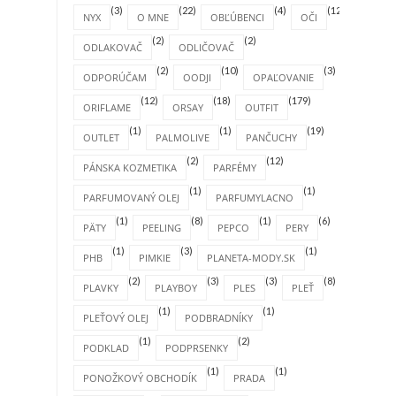
(3)
(22)
(4)
(12)
NYX
O MNE
OBĽÚBENCI
OČI
(2)
(2)
ODLAKOVAČ
ODLIČOVAČ
(2)
(10)
(3)
ODPORÚČAM
OODJI
OPAĽOVANIE
(12)
(18)
(179)
ORIFLAME
ORSAY
OUTFIT
(1)
(1)
(19)
OUTLET
PALMOLIVE
PANČUCHY
(2)
(12)
PÁNSKA KOZMETIKA
PARFÉMY
(1)
(1)
PARFUMOVANÝ OLEJ
PARFUMYLACNO
(1)
(8)
(1)
(6)
PÄTY
PEELING
PEPCO
PERY
(1)
(3)
(1)
PHB
PIMKIE
PLANETA-MODY.SK
(2)
(3)
(3)
(8)
PLAVKY
PLAYBOY
PLES
PLEŤ
(1)
(1)
PLEŤOVÝ OLEJ
PODBRADNÍKY
(1)
(2)
PODKLAD
PODPRSENKY
(1)
(1)
PONOŽKOVÝ OBCHODÍK
PRADA