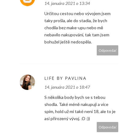
14. januára 2021 o 13:34
Určitou cestou nebo vývojem jsem
taky prošla, ale do stadia, že bych
chodila bez make-upu nebo mě
nebavilo nakupování, tak tam jsem
bohužel ještě nedospěla.
Odpovedať
LIFE BY PAVLINA
14. januára 2021 o 18:47
S několika body bych se s tebou
shodla. Také méně nakupuji a více
spím, hold už mi také není 18, ale to je
asi přirozený vývoj. :D :))
Odpovedať