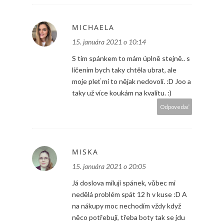
MICHAELA
15. januára 2021 o 10:14
S tím spánkem to mám úplně stejně.. s
líčením bych taky chtěla ubrat, ale
moje pleť mi to nějak nedovolí. :D Joo a
taky už více koukám na kvalitu. :)
Odpovedať
MISKA
15. januára 2021 o 20:05
Já doslova miluji spánek, vůbec mi
nedělá problém spát 12 h v kuse :D A
na nákupy moc nechodím vždy když
něco potřebuji, třeba boty tak se jdu