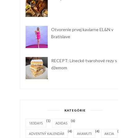
Otvorenie prvej kaviarne EL&N v
Bratislave
RECEPT: Linecké tvarohové rezy s
džemom
KATEGÓRIE
(1)
(6)
183DAYS
ADIDAS
(4)
(4)
(1)
ADVENTNÝ KALENDÁR
AKAMUTI
AKCIA