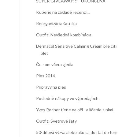
SUPER GIVEAWAY!!! - UKONČENÁ
Kúpené na základe recenzií...
Reorganizácia šatníka
Outfit: Nevšedná kombinácia
Dermacol Sensitive Calming Cream pre citlivú
pleť
Čo som včera zjedla
Ples 2014
Prípravy na ples
Posledné nákupy vo výpredajoch
Yves Rocher tiene na oči - a líčenie s nimi
Outfit: Svetrové šaty
50-dňová výzva alebo ako sa dostať do formy