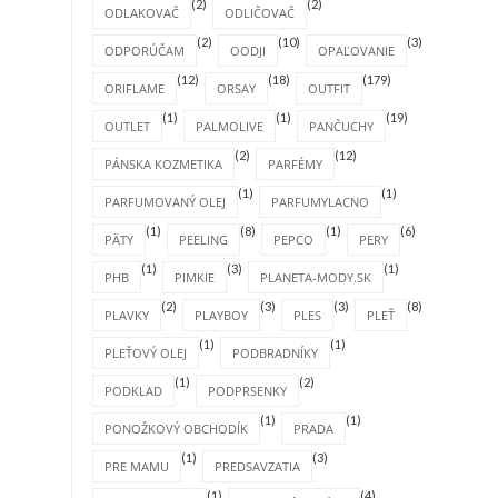
(2)
(2)
ODLAKOVAČ
ODLIČOVAČ
(2)
(10)
(3)
ODPORÚČAM
OODJI
OPAĽOVANIE
(12)
(18)
(179)
ORIFLAME
ORSAY
OUTFIT
(1)
(1)
(19)
OUTLET
PALMOLIVE
PANČUCHY
(2)
(12)
PÁNSKA KOZMETIKA
PARFÉMY
(1)
(1)
PARFUMOVANÝ OLEJ
PARFUMYLACNO
(1)
(8)
(1)
(6)
PÄTY
PEELING
PEPCO
PERY
(1)
(3)
(1)
PHB
PIMKIE
PLANETA-MODY.SK
(2)
(3)
(3)
(8)
PLAVKY
PLAYBOY
PLES
PLEŤ
(1)
(1)
PLEŤOVÝ OLEJ
PODBRADNÍKY
(1)
(2)
PODKLAD
PODPRSENKY
(1)
(1)
PONOŽKOVÝ OBCHODÍK
PRADA
(1)
(3)
PRE MAMU
PREDSAVZATIA
(1)
(4)