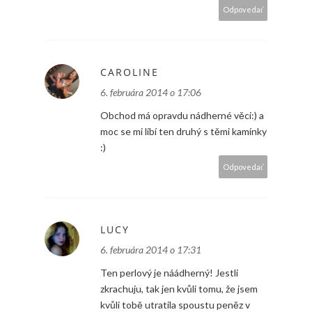
Odpovedať
CAROLINE
6. februára 2014 o 17:06
Obchod má opravdu nádherné věci:) a
moc se mi líbí ten druhý s těmi kamínky
:)
Odpovedať
LUCY
6. februára 2014 o 17:31
Ten perlový je náádherný! Jestli
zkrachuju, tak jen kvůli tomu, že jsem
kvůli tobě utratila spoustu peněz v