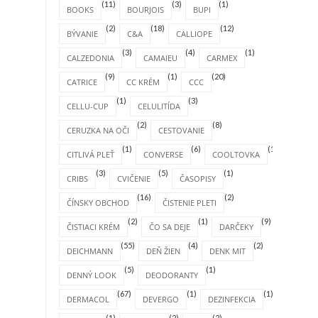
(11)
(3)
(1)
BOOKS
BOURJOIS
BUPI
(2)
(18)
(12)
BÝVANIE
C&A
CALLIOPE
(3)
(4)
(1)
CALZEDONIA
CAMAIEU
CARMEX
(9)
(1)
(20)
CATRICE
CC KRÉM
CCC
(1)
(3)
CELLU-CUP
CELULITÍDA
(2)
(8)
CERUZKA NA OČI
CESTOVANIE
(1)
(6)
(1)
CITLIVÁ PLEŤ
CONVERSE
COOLTOVKA
(3)
(5)
(1)
CRIBS
CVIČENIE
ČASOPISY
(16)
(2)
ČÍNSKY OBCHOD
ČISTENIE PLETI
(2)
(1)
(9)
ČISTIACI KRÉM
ČO SA DEJE
DARČEKY
(55)
(4)
(2)
DEICHMANN
DEŇ ŽIEN
DENK MIT
(5)
(1)
DENNÝ LOOK
DEODORANTY
(67)
(1)
(1)
DERMACOL
DEVERGO
DEZINFEKCIA
(1)
(2)
(2)