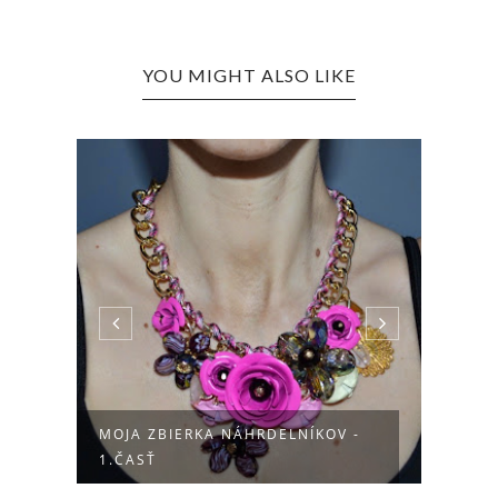
YOU MIGHT ALSO LIKE
MOJA ZBIERKA NÁHRDELNÍKOV -
ŠPER
1.ČASŤ