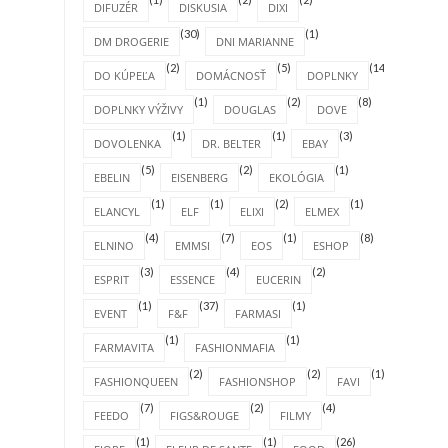
DIFUZÉR
DISKUSIA
DIXI
(30)
(1)
DM DROGERIE
DNI MARIANNE
(2)
(5)
(14)
DO KÚPEĽA
DOMÁCNOSŤ
DOPLNKY
(1)
(2)
(8)
DOPLNKY VÝŽIVY
DOUGLAS
DOVE
(1)
(1)
(3)
DOVOLENKA
DR. BELTER
EBAY
(5)
(2)
(1)
EBELIN
EISENBERG
EKOLÓGIA
(1)
(1)
(2)
(1)
ELANCYL
ELF
ELIXI
ELMEX
(4)
(7)
(1)
(8)
ELNINO
EMMSI
EOS
ESHOP
(3)
(4)
(2)
ESPRIT
ESSENCE
EUCERIN
(1)
(37)
(1)
EVENT
F&F
FARMASI
(1)
(1)
FARMAVITA
FASHIONMAFIA
(2)
(2)
(1)
FASHIONQUEEN
FASHIONSHOP
FAVI
(7)
(2)
(4)
FEEDO
FIGS&ROUGE
FILMY
(1)
(1)
(26)