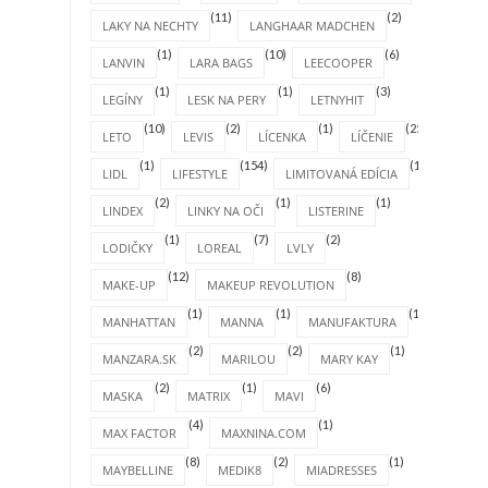
(11)
(2)
LAKY NA NECHTY
LANGHAAR MADCHEN
(1)
(10)
(6)
LANVIN
LARA BAGS
LEECOOPER
(1)
(1)
(3)
LEGÍNY
LESK NA PERY
LETNYHIT
(10)
(2)
(1)
(25)
LETO
LEVIS
LÍCENKA
LÍČENIE
(1)
(154)
(1)
LIDL
LIFESTYLE
LIMITOVANÁ EDÍCIA
(2)
(1)
(1)
LINDEX
LINKY NA OČI
LISTERINE
(1)
(7)
(2)
LODIČKY
LOREAL
LVLY
(12)
(8)
MAKE-UP
MAKEUP REVOLUTION
(1)
(1)
(1)
MANHATTAN
MANNA
MANUFAKTURA
(2)
(2)
(1)
MANZARA.SK
MARILOU
MARY KAY
(2)
(1)
(6)
MASKA
MATRIX
MAVI
(4)
(1)
MAX FACTOR
MAXNINA.COM
(8)
(2)
(1)
MAYBELLINE
MEDIK8
MIADRESSES