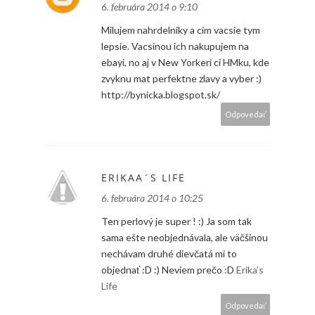
6. februára 2014 o 9:10
Milujem nahrdelniky a cim vacsie tym
lepsie. Vacsinou ich nakupujem na
ebayi, no aj v New Yorkeri ci HMku, kde
zvyknu mat perfektne zlavy a vyber :)
http://bynicka.blogspot.sk/
Odpovedať
ERIKAA´S LIFE
6. februára 2014 o 10:25
Ten perlový je super ! :) Ja som tak
sama ešte neobjednávala, ale väčšinou
nechávam druhé dievčatá mi to
objednať :D :) Neviem prečo :D
Erika's
Life
Odpovedať