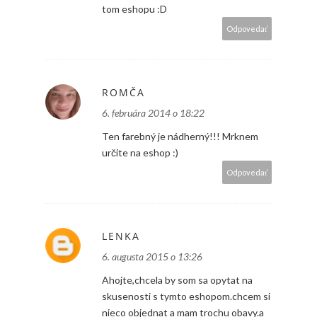
tom eshopu :D
Odpovedať
ROMČA
6. februára 2014 o 18:22
Ten farebný je nádherný!!! Mrknem
určite na eshop :)
Odpovedať
LENKA
6. augusta 2015 o 13:26
Ahojte,chcela by som sa opytat na
skusenosti s tymto eshopom.chcem si
nieco objednat a mam trochu obavy.a