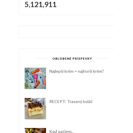
5,121,911
OBĽÚBENÉ PRÍSPEVKY
Najlepší krém = najhorší krém?
RECEPT: Trasený koláč
Keď pečiem..