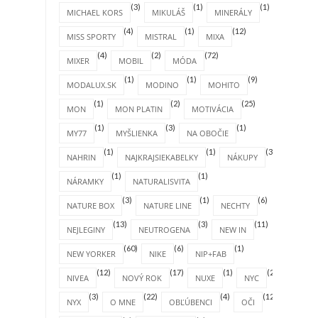
(3)
(1)
(1)
MICHAEL KORS
MIKULÁŠ
MINERÁLY
(4)
(1)
(12)
MISS SPORTY
MISTRAL
MIXA
(4)
(2)
(72)
MIXER
MOBIL
MÓDA
(1)
(1)
(9)
MODALUX.SK
MODINO
MOHITO
(1)
(2)
(25)
MON
MON PLATIN
MOTIVÁCIA
(1)
(3)
(1)
MY77
MYŠLIENKA
NA OBOČIE
(1)
(1)
(31)
NAHRIN
NAJKRAJSIEKABELKY
NÁKUPY
(1)
(1)
NÁRAMKY
NATURALISVITA
(3)
(1)
(6)
NATURE BOX
NATURE LINE
NECHTY
(13)
(3)
(11)
NEJLEGINY
NEUTROGENA
NEW IN
(60)
(6)
(1)
NEW YORKER
NIKE
NIP+FAB
(12)
(17)
(1)
(2)
NIVEA
NOVÝ ROK
NUXE
NYC
(3)
(22)
(4)
(12)
NYX
O MNE
OBĽÚBENCI
OČI