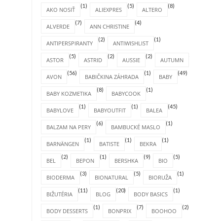
(1)
(5)
(8)
AKO NOSIŤ
ALIEXPRES
ALTERO
(7)
(4)
ALVERDE
ANN CHRISTINE
(2)
(1)
ANTIPERSPIRANTY
ANTIWISHLIST
(5)
(2)
(2)
(4)
ASTOR
ASTRID
AUSSIE
AUTUMN
(56)
(1)
(49)
AVON
BABIČKINA ZÁHRADA
BABY
(8)
(1)
BABY KOZMETIKA
BABYCOOK
(1)
(1)
(45)
BABYLOVE
BABYOUTFIT
BALEA
(6)
(1)
BALZAM NA PERY
BAMBUCKÉ MASLO
(1)
(1)
(1)
BARNÄNGEN
BATISTE
BEKRA
(2)
(1)
(9)
(5)
BEL
BEPON
BERSHKA
BIO
(3)
(5)
(1)
BIODERMA
BIONATURAL
BIORUŽA
(11)
(20)
(1)
BIŽUTÉRIA
BLOG
BODY BASICS
(1)
(7)
(2)
BODY DESSERTS
BONPRIX
BOOHOO