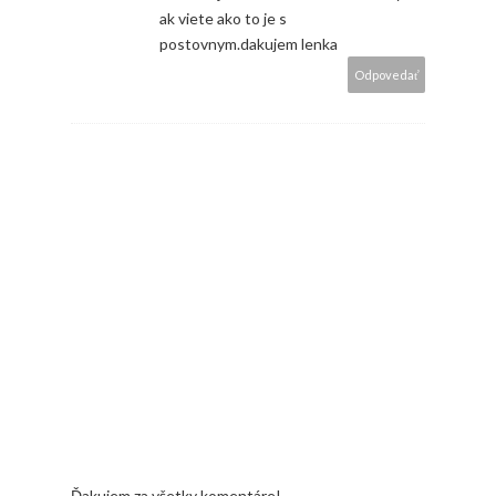
ak viete ako to je s
postovnym.dakujem lenka
Odpovedať
Ďakujem za všetky komentáre!