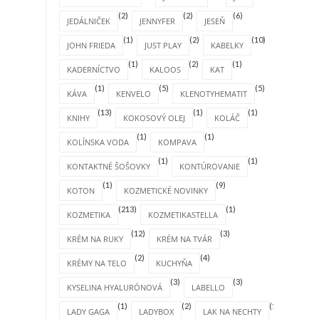
(2)
(2)
(6)
JEDÁLNIČEK
JENNYFER
JESEŇ
(1)
(2)
(10)
JOHN FRIEDA
JUST PLAY
KABELKY
(1)
(2)
(1)
KADERNÍCTVO
KALOOS
KAT
(1)
(5)
(5)
KÁVA
KENVELO
KLENOTYHEMATIT
(13)
(1)
(1)
KNIHY
KOKOSOVÝ OLEJ
KOLÁČ
(1)
(1)
KOLÍNSKA VODA
KOMPAVA
(1)
(1)
KONTAKTNÉ ŠOŠOVKY
KONTÚROVANIE
(1)
(9)
KOTON
KOZMETICKÉ NOVINKY
(213)
(1)
KOZMETIKA
KOZMETIKASTELLA
(12)
(3)
KRÉM NA RUKY
KRÉM NA TVÁR
(2)
(4)
KRÉMY NA TELO
KUCHYŇA
(3)
(3)
KYSELINA HYALURÓNOVÁ
LABELLO
(1)
(2)
(1)
LADY GAGA
LADYBOX
LAK NA NECHTY