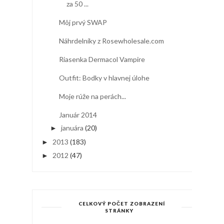
za 50 ...
Môj prvý SWAP
Náhrdelníky z Rosewholesale.com
Riasenka Dermacol Vampire
Outfit: Bodky v hlavnej úlohe
Moje rúže na perách...
Január 2014
januára
(20)
►
2013
(183)
►
2012
(47)
►
CELKOVÝ POČET ZOBRAZENÍ
STRÁNKY