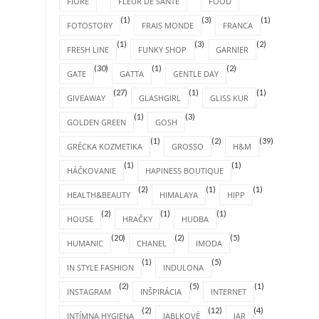
FIORE
FLEUR DE SANTE
FOOD
(1)
(3)
(1)
FOTOSTORY
FRAIS MONDE
FRANCA
(1)
(3)
(2)
FRESH LINE
FUNKY SHOP
GARNIER
(30)
(1)
(2)
GATE
GATTA
GENTLE DAY
(27)
(1)
(1)
GIVEAWAY
GLASHGIRL
GLISS KUR
(1)
(3)
GOLDEN GREEN
GOSH
(1)
(2)
(39)
GRÉCKA KOZMETIKA
GROSSO
H&M
(1)
(1)
HÁČKOVANIE
HAPINESS BOUTIQUE
(2)
(1)
(1)
HEALTH&BEAUTY
HIMALAYA
HIPP
(2)
(1)
(1)
HOUSE
HRAČKY
HUDBA
(20)
(2)
(5)
HUMANIC
CHANEL
IMODA
(1)
(5)
IN STYLE FASHION
INDULONA
(2)
(5)
(1)
INSTAGRAM
INŠPIRÁCIA
INTERNET
(2)
(12)
(4)
INTÍMNA HYGIENA
JABLKOVÉ
JAR