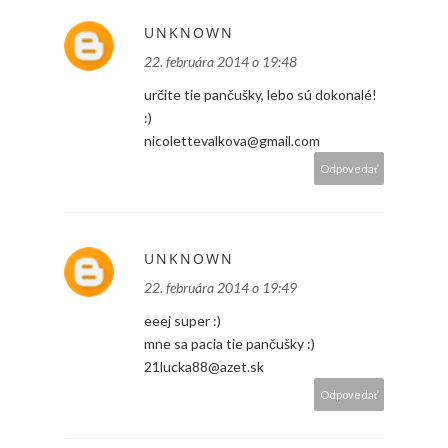
UNKNOWN
22. februára 2014 o 19:48
určite tie pančušky, lebo sú dokonalé!
:)
nicolettevalkova@gmail.com
Odpovedať
UNKNOWN
22. februára 2014 o 19:49
eeej super :)
mne sa pacia tie pančušky :)
21lucka88@azet.sk
Odpovedať