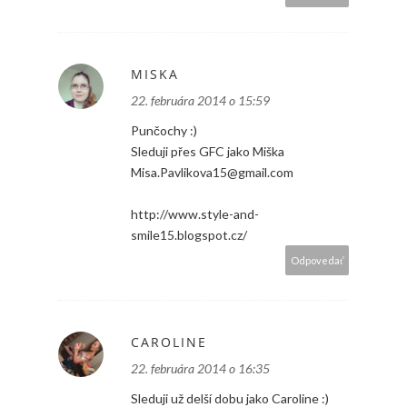
MISKA
22. februára 2014 o 15:59
Punčochy :)
Sleduji přes GFC jako Miška
Misa.Pavlikova15@gmail.com
http://www.style-and-
smile15.blogspot.cz/
Odpovedať
CAROLINE
22. februára 2014 o 16:35
Sleduji už delší dobu jako Caroline :)