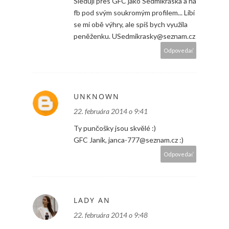
Sleduji přes GFC jako Sedmikráska a na
fb pod svým soukromým profilem... Líbí
se mi obě výhry, ale spíš bych využila
peněženku. USedmikrasky@seznam.cz
Odpovedať
UNKNOWN
22. februára 2014 o 9:41
Ty punčošky jsou skvělé :)
GFC Janík, janca-777@seznam.cz :)
Odpovedať
LADY AN
22. februára 2014 o 9:48