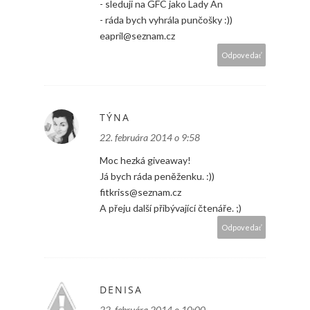
- sleduji na GFC jako Lady An
- ráda bych vyhrála punčošky :))
eapril@seznam.cz
Odpovedať
TÝNA
22. februára 2014 o 9:58
Moc hezká giveaway!
Já bych ráda peněženku. :))
fitkriss@seznam.cz
A přeju další přibývající čtenáře. ;)
Odpovedať
DENISA
22. februára 2014 o 10:00