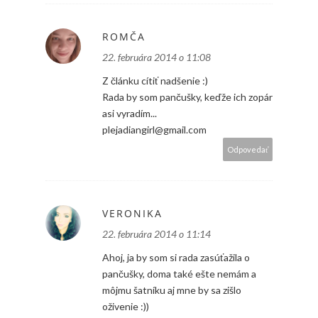
ROMČA
22. februára 2014 o 11:08
Z článku cítiť nadšenie :)
Rada by som pančušky, keďže ich zopár
asi vyradím...
plejadiangirl@gmail.com
Odpovedať
VERONIKA
22. februára 2014 o 11:14
Ahoj, ja by som si rada zasúťažila o
pančušky, doma také ešte nemám a
môjmu šatníku aj mne by sa zišlo
oživenie :))