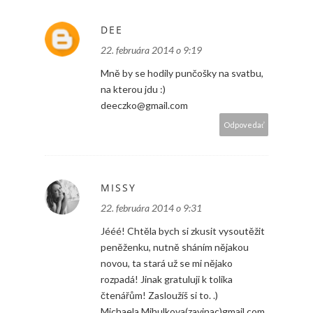
DEE
22. februára 2014 o 9:19
Mně by se hodily punčošky na svatbu,
na kterou jdu :)
deeczko@gmail.com
Odpovedať
MISSY
22. februára 2014 o 9:31
Jééé! Chtěla bych si zkusit vysoutěžit
peněženku, nutně sháním nějakou
novou, ta stará už se mi nějako
rozpadá! Jinak gratuluji k tolika
čtenářům! Zasloužíš si to. .)
Michaela.Mihulkova(zavinac)gmail.com