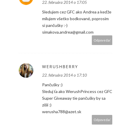
22. februára 2014 o 17:05
Sledujem cez GFC ako Andrea a keďže
milujem všetko bodkované, poprosím
si pančušky :-)
simakova.andrea@gmail.com
Odpovedať
WERUSHBERRY
22. februára 2014 o 17:10
Pančušky :)
Sleduj ťa ako WerushPrincess cez GFC
Super Giveaway tie pančušky by sa
zišli :)
werusha788@azet.sk
Odpovedať