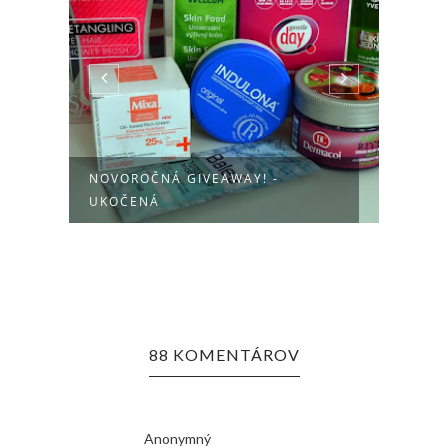
NOVOROČNÁ GIVEAWAY! -
NOVO
OL
UKOČENÁ
UKON
88 KOMENTÁROV
Anonymný