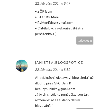
22. februára 2014 o 8:49
• z ČR jsem
• GFC: By-Moni
• ByMoniBlog@gmail.com
• Chtěla bych vyzkoušet štěstí s
peněženkou :)
Odpovedať
JANISTEA.BLOGSPOT.CZ
22. februára 2014 o 8:52
Ahooj, krásná giveaway! blog sleduji už
dlouho přes GFC: Jani R
beautypusinka@gmail.com
Já bych chtěla ty punčošky, jsou tak
roztomilé! ať se ti daří v dalším
blogování! :)