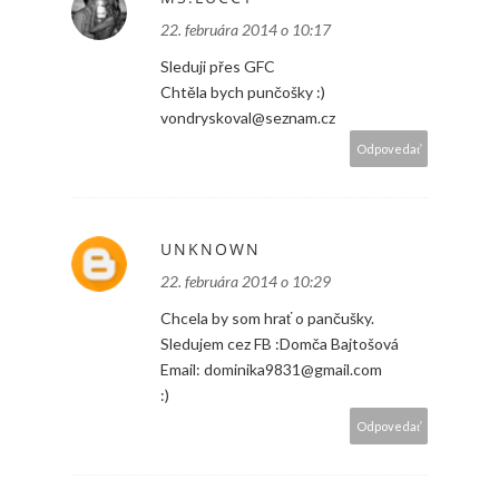
22. februára 2014 o 10:17
Sleduji přes GFC
Chtěla bych punčošky :)
vondryskoval@seznam.cz
Odpovedať
UNKNOWN
22. februára 2014 o 10:29
Chcela by som hrať o pančušky.
Sledujem cez FB :Domča Bajtošová
Email: dominika9831@gmail.com
:)
Odpovedať