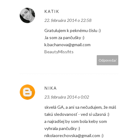
KATIK
22. februára 2014 o 22:58
Gratulujem k peknému číslu :)
Ja som za pančušky :)
k.bachanova@gmail.com
BeautyMissfits
Odpovedať
NIKA
23. februára 2014 o 0:02
skvelá GA, a ani sa nečudujem, že máš
takú sledovanosť - ved si užasná :)
a najradšej by som bola keby som
vyhrala pančušky :)
nikolaorechovska@gmail.com :)