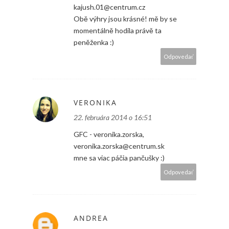
kajush.01@centrum.cz
Obě výhry jsou krásné! mě by se
momentálně hodila právě ta
peněženka :)
Odpovedať
VERONIKA
22. februára 2014 o 16:51
GFC - veronika.zorska,
veronika.zorska@centrum.sk
mne sa viac páčia pančušky :)
Odpovedať
ANDREA