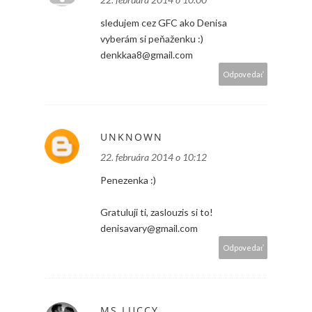
sledujem cez GFC ako Denisa
vyberám si peňaženku :)
denkkaa8@gmail.com
Odpovedať
UNKNOWN
22. februára 2014 o 10:12
Penezenka :)
Gratuluji ti, zaslouzis si to!
denisavary@gmail.com
Odpovedať
MS.LUCCY