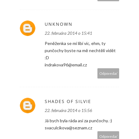
UNKNOWN
22. februára 2014 o 15:41
Peněženka se mi líbí víc, ehm, ty
punčochy byste na mě nechtěli vidět
:D
indrakova96@email.cz
Odpovedať
SHADES OF SILVIE
22. februára 2014 o 15:56
Já bych byla ráda asi za punčochy. :)
svaculcikova@seznam.cz
Odpovedať