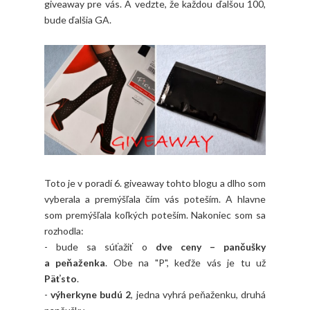
giveaway pre vás. A vedzte, že každou ďalšou 100,
bude ďalšia GA.
Toto je v poradí 6. giveaway tohto blogu a dlho som
vyberala a premýšľala čím vás poteším. A hlavne
som premýšľala koľkých poteším. Nakoniec som sa
rozhodla:
- bude sa súťažiť o
dve ceny – pančušky
a peňaženka
. Obe na "P", keďže vás je tu už
Päťsto
.
-
výherkyne budú 2
, jedna vyhrá peňaženku, druhá