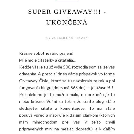
SUPER GIVEAWAY!!! -
UKONČENÁ
BY ZUZULIENKA - 22.2.14
Krásne sobotné ráno prajem!
Milé moje čitateľky a čitatelia...
Keďže vás je tu už vyše 500, rozhodla som sa, že vás
odmením. A preto si dnes dáme príspevok vo forme
Giveaway. Číslo, ktoré sa tu nazbieralo za rok a pol
fungovania blogu (dnes má 565 dní) – je úžasné!!!!
Pre niekoho je to možno málo, no pre mňa je to
niečo krásne. Veľmi sa teším, že tento blog stále
sledujete, čítate a komentujete. To ma stále
posúva vpred a inšpiruje k ďalším článkom (ktorých
mám mimochodom pre vás v tejto chvíli
pripravených min. na mesiac dopredu), a k ďalším