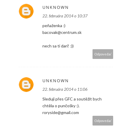
UNKNOWN
22. februára 2014 o 10:37
peňaženka :)
bacovak@centrum.sk
nech sa ti darí! :))
Odpovedať
UNKNOWN
22. februára 2014 o 11:06
Sleduji přes GFC a soutěžit bych
chtěla o punčošky :).
roryside@gmail.com
Odpovedať