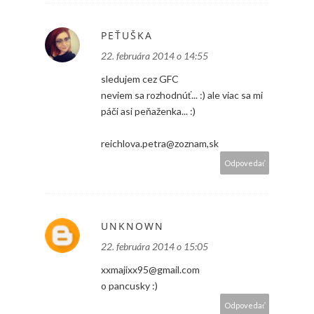
PEŤUŠKA
22. februára 2014 o 14:55
sledujem cez GFC
neviem sa rozhodnúť... :) ale viac sa mi
páči asi peňaženka... :)
reichlova.petra@zoznam,sk
Odpovedať
UNKNOWN
22. februára 2014 o 15:05
xxmajixx95@gmail.com
o pancusky :)
Odpovedať