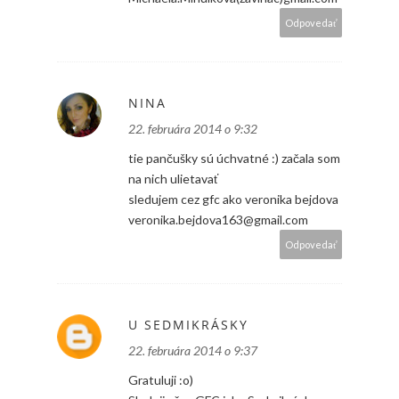
Odpovedať
NINA
22. februára 2014 o 9:32
tie pančušky sú úchvatné :) začala som
na nich ulietavať
sledujem cez gfc ako veronika bejdova
veronika.bejdova163@gmail.com
Odpovedať
U SEDMIKRÁSKY
22. februára 2014 o 9:37
Gratuluji :o)