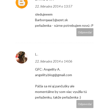
22. februára 2014 o 13:57
sledujeeem
Barborqaaa1@azet.sk
peňaženka - súrne potrebujem novú :P
Odpovedať
L.
22. februára 2014 o 14:06
GFC: Angelity A.
angelity.blog@gmail.com
Páčia sa mi aj pančušky ale
momentálne by som viac využila tú
peňaženku, takže peňaženka :)
Odpovedať