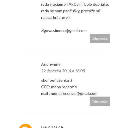
rada vraciam :-) Ak by mi bolo dopriate,
rada by som pančušky, pretože sú
naozaj krásne :-)
zigova.simona@gmail.com
Odpovedať
Anonymný
22. februára 2014 o 13:08
skôr peňaženka :)
GFC: mona recenzie
mail : mona.recenzie@gmail.com
Odpovedať
BARBORA