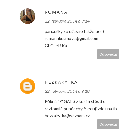
ROMANA
22. februára 2014 o 9:14
pančušky sú úžasné takže tie ;)
romanakuzmova@gmail.com
GFC: eR.Ka.
Odpovedať
HEZKAKYTKA
22. februára 2014 o 9:18
Pěkná "P"GA! :) Zkusím štěstí o
roztomilé punčochy. Sleduji zde i na fb.
hezkakytka@seznam.cz
Odpovedať