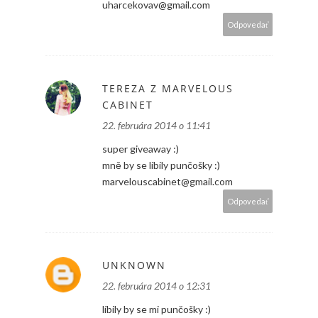
uharcekovav@gmail.com
Odpovedať
TEREZA Z MARVELOUS
CABINET
22. februára 2014 o 11:41
super giveaway :)
mně by se líbily punčošky :)
marvelouscabinet@gmail.com
Odpovedať
UNKNOWN
22. februára 2014 o 12:31
líbily by se mi punčošky :)