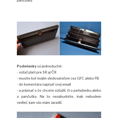
pančušky.
Podmienky
sú jednoduché:
- súťaž platí pre SR aj ČR
- musíte byť mojím sledovateľom cez GFC alebo FB
- do komentára napísať svoj email
- a pripísať o čo chcete súťažiť, či o peňaženku alebo
o pančušky. Na to nezabudnite, inak nebudem
vedieť, kam vás mám zaradiť.